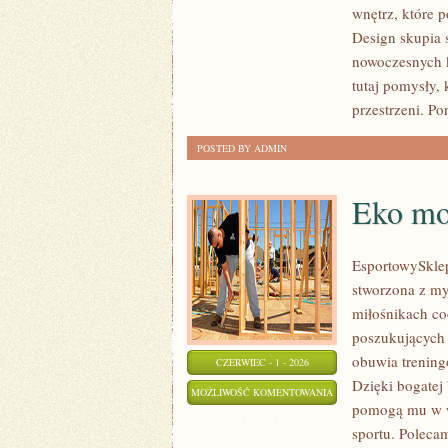
wnętrz, które 
INSPIRACJE
Design skupia 
nowoczesnych k
tutaj pomysły,
przestrzeni. Por
POSTED BY ADMIN
Eko mo
EsportowySklep
stworzona z my
miłośnikach co
poszukujących 
obuwia trening
CZERWIEC - 1 - 2026
Dzięki bogatej
EKO
MOŻLIWOŚĆ KOMENTOWANIA
pomogą mu w w
MODA
ZOSTAŁA WYŁĄCZONA
sportu. Polecam
SPORTOWA