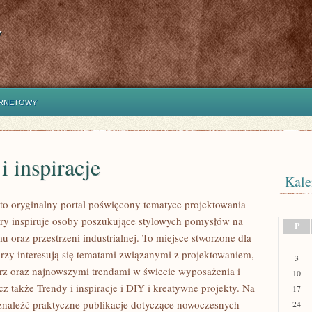
y
ERNETOWY
i inspiracje
Kale
to oryginalny portal poświęcony tematyce projektowania
tóry inspiruje osoby poszukujące stylowych pomysłów na
P
 oraz przestrzeni industrialnej. To miejsce stworzone dla
órzy interesują się tematami związanymi z projektowaniem,
3
rz oraz najnowszymi trendami w świecie wyposażenia i
10
z także Trendy i inspiracje i DIY i kreatywne projekty. Na
17
znaleźć praktyczne publikacje dotyczące nowoczesnych
24