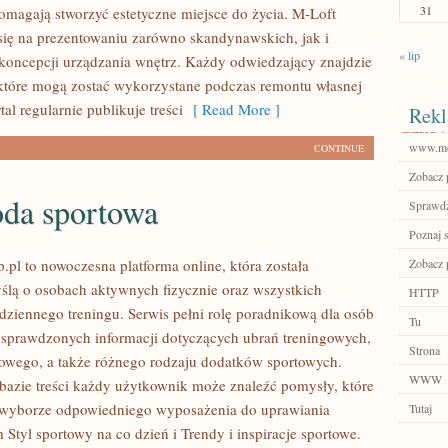
31
pomagają stworzyć estetyczne miejsce do życia. M-Loft
się na prezentowaniu zarówno skandynawskich, jak i
« lip
oncepcji urządzania wnętrz. Każdy odwiedzający znajdzie
 które mogą zostać wykorzystane podczas remontu własnej
tal regularnie publikuje treści
[ Read More ]
Rekl
www.mob
CONTINUE
Zobacz 
da sportowa
Sprawdź
Poznaj 
.pl to nowoczesna platforma online, która została
Zobacz p
ślą o osobach aktywnych fizycznie oraz wszystkich
HTTP
dziennego treningu. Serwis pełni rolę poradnikową dla osób
Tu
sprawdzonych informacji dotyczących ubrań treningowych,
Strona
owego, a także różnego rodzaju dodatków sportowych.
WWW
 bazie treści każdy użytkownik może znaleźć pomysły, które
yborze odpowiedniego wyposażenia do uprawiania
Tutaj
 Styl sportowy na co dzień i Trendy i inspiracje sportowe.