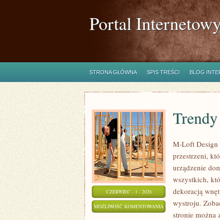
Portal Internetow
STRONA GŁÓWNA
SPIS TREŚCI
BLOG INT
Trendy 
M-Loft Design 
przestrzeni, k
urządzenie domu
wszystkich, kt
dekoracją wnęt
CZERWIEC - 1 - 2026
wystroju. Zobac
TRENDY
MOŻLIWOŚĆ KOMENTOWANIA
stronie można 
I
ZOSTAŁA WYŁĄCZONA