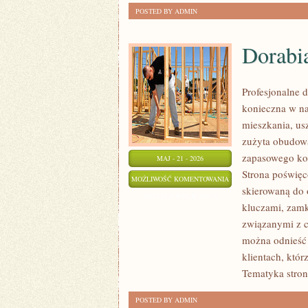
POSTED BY ADMIN
Dorabi
Profesjonalne d
konieczna w n
mieszkania, us
zużyta obudow
zapasowego kom
MAJ - 21 - 2026
Strona poświęc
DORABIANIE
MOŻLIWOŚĆ KOMENTOWANIA
skierowaną do 
KLUCZYKÓW
ZOSTAŁA WYŁĄCZONA
kluczami, zam
związanymi z c
można odnieść 
klientach, któr
Tematyka stron
POSTED BY ADMIN