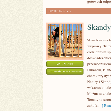
gotowych odpow
POSTED BY ADMIN
Skandy
Skandynawia to
wyprawy. To za
codziennym sp
doświadczeniem
przewodnikiem 
MAJ - 22 - 2026
Finlandii, Isla
SKANDYNAWIA
MOŻLIWOŚĆ KOMENTOWANIA
charakterystycz
ZOSTAŁA WYŁĄCZONA
Natury i Skandy
wskazówki, ale
Można tu znale
Tematyka stron
zakątki,
[ Read