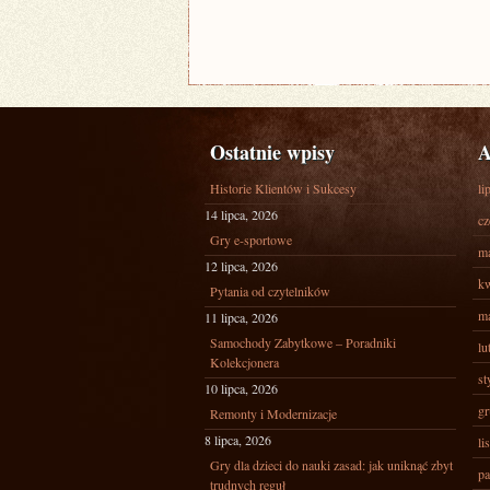
Ostatnie wpisy
A
Historie Klientów i Sukcesy
li
14 lipca, 2026
cz
Gry e-sportowe
ma
12 lipca, 2026
kw
Pytania od czytelników
ma
11 lipca, 2026
Samochody Zabytkowe – Poradniki
lu
Kolekcjonera
st
10 lipca, 2026
gr
Remonty i Modernizacje
8 lipca, 2026
li
Gry dla dzieci do nauki zasad: jak uniknąć zbyt
pa
trudnych reguł