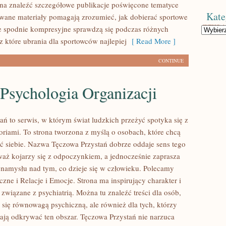
na znaleźć szczegółowe publikacje poświęcone tematyce
Kate
owane materiały pomagają zrozumieć, jak dobierać sportowe
ie spodnie kompresyjne sprawdzą się podczas różnych
Kategorie
z które ubrania dla sportowców najlepiej
[ Read More ]
CONTINUE
 Psychologia Organizacji
ań to serwis, w którym świat ludzkich przeżyć spotyka się z
oriami. To strona tworzona z myślą o osobach, które chcą
eć siebie. Nazwa Tęczowa Przystań dobrze oddaje sens tego
waż kojarzy się z odpoczynkiem, a jednocześnie zaprasza
namysłu nad tym, co dzieje się w człowieku. Polecamy
zne i Relacje i Emocje. Strona ma inspirujący charakter i
związane z psychiatrią. Można tu znaleźć treści dla osób,
ą się równowagą psychiczną, ale również dla tych, którzy
ają odkrywać ten obszar. Tęczowa Przystań nie narzuca