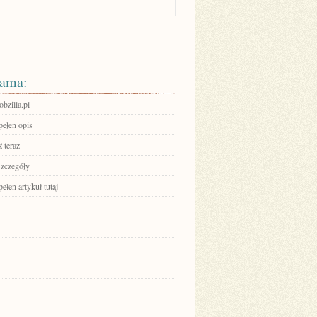
ama:
zilla.pl
pełen opis
 teraz
szczegóły
ełen artykuł tutaj