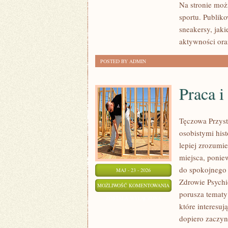
Na stronie moż
sportu. Publik
sneakersy, jak
aktywności ora
POSTED BY ADMIN
Praca i
Tęczowa Przyst
osobistymi hist
lepiej zrozumi
miejsca, ponie
do spokojnego 
MAJ - 23 - 2026
Zdrowie Psychic
PRACA
MOŻLIWOŚĆ KOMENTOWANIA
porusza tematy 
I
ZOSTAŁA WYŁĄCZONA
które interesuj
PSYCHOLOGIA
dopiero zaczyn
ORGANIZACJI