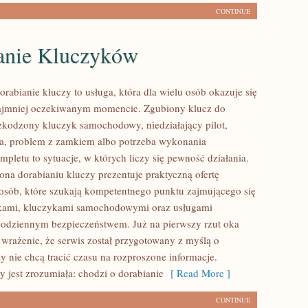
CONTINUE
anie Kluczyków
orabianie kluczy to usługa, która dla wielu osób okazuje się
ajmniej oczekiwanym momencie. Zgubiony klucz do
zkodzony kluczyk samochodowy, niedziałający pilot,
a, problem z zamkiem albo potrzeba wykonania
pletu to sytuacje, w których liczy się pewność działania.
ona dorabianiu kluczy prezentuje praktyczną ofertę
osób, które szukają kompetentnego punktu zajmującego się
kami, kluczykami samochodowymi oraz usługami
odziennym bezpieczeństwem. Już na pierwszy rzut oka
wrażenie, że serwis został przygotowany z myślą o
zy nie chcą tracić czasu na rozproszone informacje.
y jest zrozumiała: chodzi o dorabianie
[ Read More ]
CONTINUE