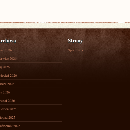
rchiwa
Strony
piec 2026
Spis Treści
erwiec 2026
j 2026
iecień 2026
rzec 2026
ty 2026
yczeń 2026
udzień 2025
stopad 2025
ździernik 2025