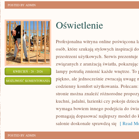
POSTED BY ADMIN
Oświetlenie
Profesjonalna witryna online poświęcona 
osób, które szukają stylowych inspiracji d
przestrzeni użytkowych. Serwis prezentuje
związanych z aranżacją światła, pokazują
lampy potrafią zmienić każde wnętrze. To p
KWIECIEŃ - 28 - 2026
piękno, ale jednocześnie zwracają uwagę 
OŚWIETLENIE
MOŻLIWOŚĆ KOMENTOWANIA
codzienny komfort użytkowania. Polecam: 
ZOSTAŁA WYŁĄCZONA
stronie można znaleźć różnorodne propozyc
kuchni, jadalni, łazienki czy pokoju dzie
wymaga bowiem innego podejścia do światł
pomagają dopasować najlepszy model do k
salonie doskonale sprawdzą się
[ Read Mo
POSTED BY ADMIN