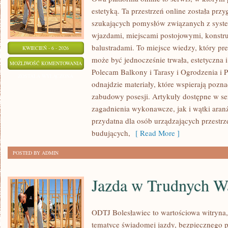
estetyką. Ta przestrzeń online została prz
szukających pomysłów związanych z syst
wjazdami, miejscami postojowymi, konstr
balustradami. To miejsce wiedzy, który pr
KWIECIEŃ - 6 - 2026
może być jednocześnie trwała, estetyczna 
BALUSTRADY
MOŻLIWOŚĆ KOMENTOWANIA
Polecam Balkony i Tarasy i Ogrodzenia i Pł
I
ZOSTAŁA WYŁĄCZONA
odnajdzie materiały, które wspierają pozn
PORĘCZE
zabudowy posesji. Artykuły dostępne w se
zagadnienia wykonawcze, jak i wątki aranż
przydatna dla osób urządzających przestr
budujących,
[ Read More ]
POSTED BY ADMIN
Jazda w Trudnych W
ODTJ Bolesławiec to wartościowa witryna, 
tematyce świadomej jazdy, bezpiecznego p