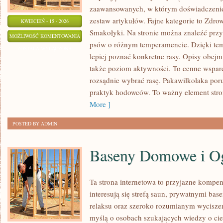
zaawansowanych, w którym doświadczenie 
zestaw artykułów. Fajne kategorie to Zdrowi
KWIECIEŃ - 15 - 2026
Smakołyki. Na stronie można znaleźć przy
PAKAWILKOLAKA
MOŻLIWOŚĆ KOMENTOWANIA
psów o różnym temperamencie. Dzięki te
ZOSTAŁA WYŁĄCZONA
lepiej poznać konkretne rasy. Opisy obejm
także poziom aktywności. To cenne wsparc
rozsądnie wybrać rasę. Pakawilkolaka por
praktyk hodowców. To ważny element stro
More ]
POSTED BY ADMIN
Baseny Domowe i O
Ta strona internetowa to przyjazne kompen
interesują się strefą saun, prywatnymi bas
relaksu oraz szeroko rozumianym wycisze
myślą o osobach szukających wiedzy o ciep