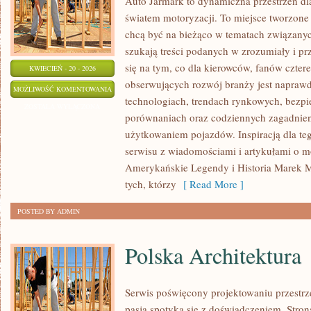
Auto Jarmark to dynamiczna przestrzeń dla
światem motoryzacji. To miejsce tworzone 
chcą być na bieżąco w tematach związanyc
szukają treści podanych w zrozumiały i pr
się na tym, co dla kierowców, fanów czter
KWIECIEŃ - 20 - 2026
obserwujących rozwój branży jest naprawd
ELEKTRYCZNA
MOŻLIWOŚĆ KOMENTOWANIA
technologiach, trendach rynkowych, bezpie
REWOLUCJA
ZOSTAŁA WYŁĄCZONA
porównaniach oraz codziennych zagadnie
użytkowaniem pojazdów. Inspiracją dla tego
serwisu z wiadomościami i artykułami o m
Amerykańskie Legendy i Historia Marek M
tych, którzy
[ Read More ]
POSTED BY ADMIN
Polska Architektura
Serwis poświęcony projektowaniu przestrze
pasja spotyka się z doświadczeniem. Stron