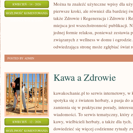
Można tu znaleźć użyteczne wpisy dla uż
KWIECIEŃ - 14 - 2026
pierwsze kroki, ale również dla bardziej
BASENY
MOŻLIWOŚĆ KOMENTOWANIA
także Zdrowie i Regeneracja i Zdrowie i R
DOMOWE
ZOSTAŁA WYŁĄCZONA
miejsca jest wszechstronność publikacji. Ni
I
jednej formie relaksu, ponieważ zestawia 
OGRODOWE
związanych z wellness w domu i ogrodzie.
odwiedzająca stronę może zgłębiać świat r
POSTED BY ADMIN
Kawa a Zdrowie
kawakochanie.pl to serwis internetowy, w
spotyka się z światem herbaty, a pasja d
zamienia się w praktyczne porady, interesu
wiadomości. To serwis tematyczny, który 
kawy, wielbicieli herbaty, a także dla tych
KWIECIEŃ - 12 - 2026
dowiedzieć się więcej codzienne rytuały 
KAWA
MOŻLIWOŚĆ KOMENTOWANIA