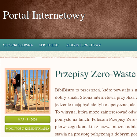
Portal Internetowy
STRONA GŁÓWNA
SPIS TREŚCI
BLOG INTERNETOWY
Przepisy Zero-Waste
BibiBistro to przestrzeń, które powstało z
dobry smak. Strona internetowa przybliża 
jedzenie mają być nie tylko apetyczne, al
To witryna, która może zainteresować odw
pomysłu na lunch. Polecam Przepisy Zero
MAJ - 3 - 2026
pierwszego kontaktu z nazwą można odnieś
PRZEPISY
MOŻLIWOŚĆ KOMENTOWANIA
stawia na prostotę połączoną z dobrym pod
ZERO-
ZOSTAŁA WYŁĄCZONA