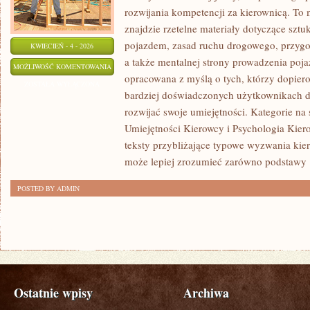
rozwijania kompetencji za kierownicą. To
znajdzie rzetelne materiały dotyczące szt
pojazdem, zasad ruchu drogowego, przygo
KWIECIEŃ - 4 - 2026
a także mentalnej strony prowadzenia poja
JAZDA
MOŻLIWOŚĆ KOMENTOWANIA
opracowana z myślą o tych, którzy dopiero 
W
ZOSTAŁA WYŁĄCZONA
bardziej doświadczonych użytkownikach dr
TRUDNYCH
rozwijać swoje umiejętności. Kategorie na 
WARUNKACH
Umiejętności Kierowcy i Psychologia Kiero
teksty przybliżające typowe wyzwania kie
może lepiej zrozumieć zarówno podstawy
POSTED BY ADMIN
Ostatnie wpisy
Archiwa