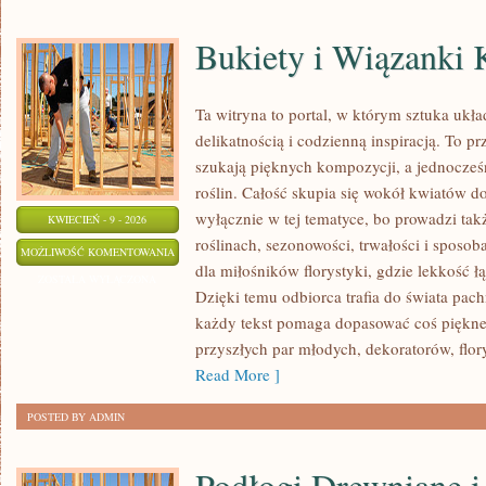
Bukiety i Wiązanki
Ta witryna to portal, w którym sztuka ukł
delikatnością i codzienną inspiracją. To p
szukają pięknych kompozycji, a jednocześ
roślin. Całość skupia się wokół kwiatów do
wyłącznie w tej tematyce, bo prowadzi ta
KWIECIEŃ - 9 - 2026
roślinach, sezonowości, trwałości i sposo
BUKIETY
MOŻLIWOŚĆ KOMENTOWANIA
dla miłośników florystyki, gdzie lekkość ł
I
ZOSTAŁA WYŁĄCZONA
Dzięki temu odbiorca trafia do świata pach
WIĄZANKI
każdy tekst pomaga dopasować coś piękne
KROK
przyszłych par młodych, dekoratorów, flory
PO
Read More ]
KROKU
POSTED BY ADMIN
Podłogi Drewniane 