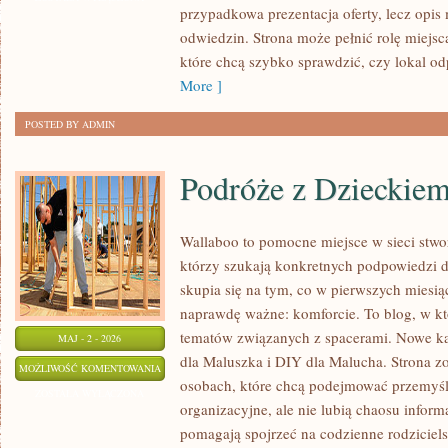
przypadkowa prezentacja oferty, lecz opis
WASTE
odwiedzin. Strona może pełnić rolę miejsc
które chcą szybko sprawdzić, czy lokal o
More ]
POSTED BY ADMIN
Podróże z Dzieckie
Wallaboo to pomocne miejsce w sieci stwo
którzy szukają konkretnych podpowiedzi 
skupia się na tym, co w pierwszych miesiąc
naprawdę ważne: komforcie. To blog, w k
tematów związanych z spacerami. Nowe ka
MAJ - 2 - 2026
dla Maluszka i DIY dla Malucha. Strona z
PODRÓŻE
MOŻLIWOŚĆ KOMENTOWANIA
osobach, które chcą podejmować przemyśl
Z
ZOSTAŁA WYŁĄCZONA
organizacyjne, ale nie lubią chaosu infor
DZIECKIEM
pomagają spojrzeć na codzienne rodziciels