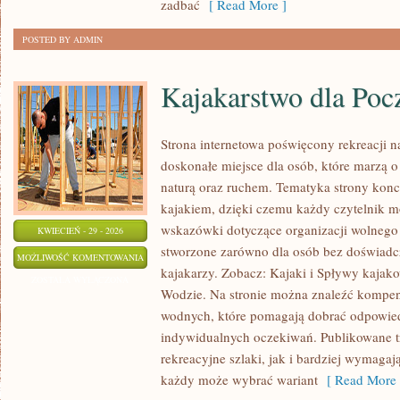
zadbać
[ Read More ]
POSTED BY ADMIN
Kajakarstwo dla Poc
Strona internetowa poświęcony rekreacji 
doskonałe miejsce dla osób, które marzą o
naturą oraz ruchem. Tematyka strony konc
kajakiem, dzięki czemu każdy czytelnik m
wskazówki dotyczące organizacji wolnego 
KWIECIEŃ - 29 - 2026
stworzone zarówno dla osób bez doświadc
KAJAKARSTWO
MOŻLIWOŚĆ KOMENTOWANIA
kajakarzy. Zobacz: Kajaki i Spływy kajak
DLA
ZOSTAŁA WYŁĄCZONA
Wodzie. Na stronie można znaleźć kompe
POCZĄTKUJĄCYCH
wodnych, które pomagają dobrać odpowie
indywidualnych oczekiwań. Publikowane t
rekreacyjne szlaki, jak i bardziej wymaga
każdy może wybrać wariant
[ Read More 