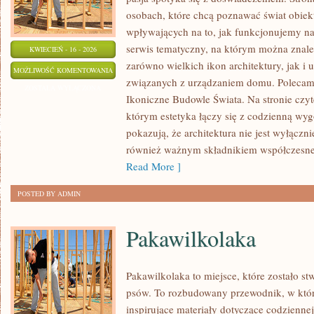
osobach, które chcą poznawać świat obiek
wpływających na to, jak funkcjonujemy n
serwis tematyczny, na którym można znal
KWIECIEŃ - 16 - 2026
zarówno wielkich ikon architektury, jak i 
POLSKA
MOŻLIWOŚĆ KOMENTOWANIA
związanych z urządzaniem domu. Polecamy
ARCHITEKTURA
ZOSTAŁA WYŁĄCZONA
Ikoniczne Budowle Świata. Na stronie czyte
którym estetyka łączy się z codzienną wyg
pokazują, że architektura nie jest wyłączn
również ważnym składnikiem współczesnej
Read More ]
POSTED BY ADMIN
Pakawilkolaka
Pakawilkolaka to miejsce, które zostało s
psów. To rozbudowany przewodnik, w któr
inspirujące materiały dotyczące codziennej