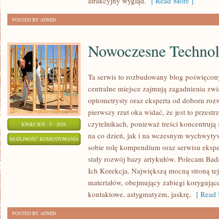
atrakcyjny wygląd.
[ Read More ]
POSTED BY ADMIN
Nowoczesne Technol
Ta serwis to rozbudowany blog poświęcon
centralne miejsce zajmują zagadnienia zwią
optometrysty oraz eksperta od doboru roz
pierwszy rzut oka widać, że jest to przest
czytelnikach, ponieważ treści koncentrują
KWIECIEŃ - 9 - 2026
na co dzień, jak i na wczesnym wychwytyw
NOWOCZESNE
MOŻLIWOŚĆ KOMENTOWANIA
sobie rolę kompendium oraz serwisu eksper
TECHNOLOGIE
ZOSTAŁA WYŁĄCZONA
stały rozwój bazy artykułów. Polecam Ba
W
Ich Korekcja. Największą mocną stroną tej
OPTYCE
materiałów, obejmujący zabiegi korygują
kontaktowe, astygmatyzm, jaskrę,
[ Read 
POSTED BY ADMIN