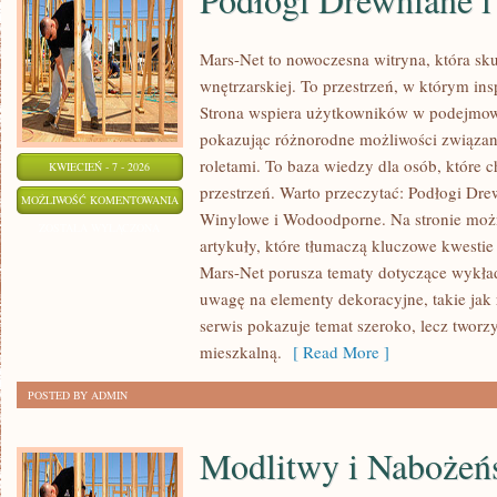
Mars-Net to nowoczesna witryna, która sku
wnętrzarskiej. To przestrzeń, w którym insp
Strona wspiera użytkowników w podejmowa
pokazując różnorodne możliwości związany
roletami. To baza wiedzy dla osób, które
KWIECIEŃ - 7 - 2026
przestrzeń. Warto przeczytać: Podłogi Dr
PODŁOGI
MOŻLIWOŚĆ KOMENTOWANIA
Winylowe i Wodoodporne. Na stronie moż
DREWNIANE
ZOSTAŁA WYŁĄCZONA
artykuły, które tłumaczą kluczowe kwesti
I
Mars-Net porusza tematy dotyczące wykład
LAMINOWANE
uwagę na elementy dekoracyjne, takie jak 
serwis pokazuje temat szeroko, lecz tworzy
mieszkalną.
[ Read More ]
POSTED BY ADMIN
Modlitwy i Nabożeń