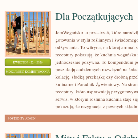
Dla Początkujących
JemWegańsko to przestrzeń, które narodził
gotowania w stylu roślinnym i świadomeg
odżywiania. To witryna, na której aromat sp
receptury pokazują, że kuchnia wegańska 
jednocześnie pożywna. To kompendium po
KWIECIEŃ - 22 - 2026
poszukują codziennych rozwiązań na śniad
DLA
MOŻLIWOŚĆ KOMENTOWANIA
kolację, słodką przekąskę czy drobną prze
POCZĄTKUJĄCYCH
ZOSTAŁA WYŁĄCZONA
kulinarne i Poradnik Żywieniowy. Na stro
receptury, które usprawniają przygotowyw
serwis, w którym roślinna kuchnia staje się
pokazują, że rezygnacja z pewnych skład
POSTED BY ADMIN
Mity i Fakty o Odch