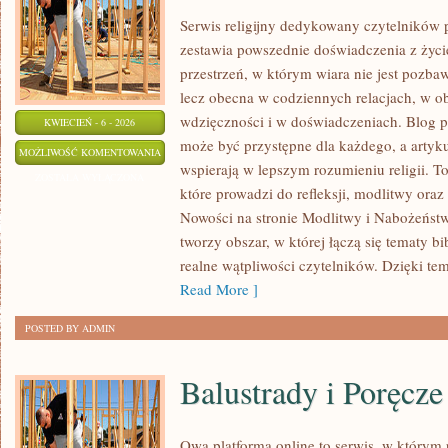
Serwis religijny dedykowany czytelników 
zestawia powszednie doświadczenia z ży
przestrzeń, w którym wiara nie jest pozb
lecz obecna w codziennych relacjach, w
wdzięczności i w doświadczeniach. Blog p
KWIECIEŃ - 6 - 2026
może być przystępne dla każdego, a artyk
MODLITWY
MOŻLIWOŚĆ KOMENTOWANIA
wspierają w lepszym rozumieniu religii. 
I
ZOSTAŁA WYŁĄCZONA
które prowadzi do refleksji, modlitwy oraz
NABOŻEŃSTWA
Nowości na stronie Modlitwy i Nabożeństw
tworzy obszar, w której łączą się tematy bi
realne wątpliwości czytelników. Dzięki te
Read More ]
POSTED BY ADMIN
Balustrady i Poręcze
Owa platforma online to serwis, w którym 