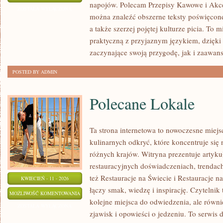
napojów. Polecam Przepisy Kawowe i Akce
A
ZOSTAŁA WYŁĄCZONA
można znaleźć obszerne teksty poświęcon
ZDROWIE
a także szerzej pojętej kulturze picia. To 
praktyczną z przyjaznym językiem, dzięk
zaczynające swoją przygodę, jak i zaawan
POSTED BY ADMIN
Polecane Lokale
Ta strona internetowa to nowoczesne miejs
kulinarnych odkryć, które koncentruje się
różnych krajów. Witryna prezentuje artyku
restauracyjnych doświadczeniach, trendach
też Restauracje na Świecie i Restauracje na
KWIECIEŃ - 11 - 2026
łączy smak, wiedzę i inspirację. Czytelnik 
POLECANE
MOŻLIWOŚĆ KOMENTOWANIA
kolejne miejsca do odwiedzenia, ale równie
LOKALE
ZOSTAŁA WYŁĄCZONA
zjawisk i opowieści o jedzeniu. To serwis 