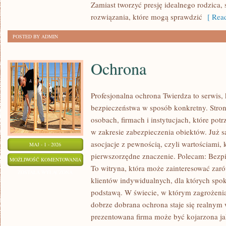
Zamiast tworzyć presję idealnego rodzica,
rozwiązania, które mogą sprawdzić
[ Read
POSTED BY ADMIN
Ochrona
Profesjonalna ochrona Twierdza to serwis, 
bezpieczeństwa w sposób konkretny. Stron
osobach, firmach i instytucjach, które po
w zakresie zabezpieczenia obiektów. Już 
asocjacje z pewnością, czyli wartościami,
MAJ - 1 - 2026
pierwszorzędne znaczenie. Polecam: Bezpi
OCHRONA
MOŻLIWOŚĆ KOMENTOWANIA
To witryna, która może zainteresować zarów
ZOSTAŁA WYŁĄCZONA
klientów indywidualnych, dla których spokó
podstawą. W świecie, w którym zagrożenia
dobrze dobrana ochrona staje się realnym
prezentowana firma może być kojarzona 