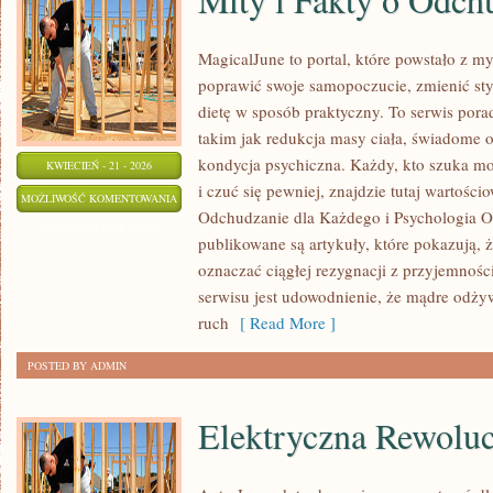
MagicalJune to portal, które powstało z my
poprawić swoje samopoczucie, zmienić styl
dietę w sposób praktyczny. To serwis po
takim jak redukcja masy ciała, świadome o
kondycja psychiczna. Każdy, kto szuka moty
KWIECIEŃ - 21 - 2026
i czuć się pewniej, znajdzie tutaj wartośc
MITY
MOŻLIWOŚĆ KOMENTOWANIA
Odchudzanie dla Każdego i Psychologia O
I
ZOSTAŁA WYŁĄCZONA
publikowane są artykuły, które pokazują, ż
FAKTY
oznaczać ciągłej rezygnacji z przyjemnośc
O
serwisu jest udowodnienie, że mądre odży
ODCHUDZANIU
ruch
[ Read More ]
POSTED BY ADMIN
Elektryczna Rewoluc