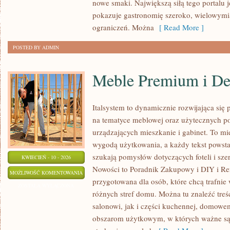
nowe smaki. Największą siłą tego portalu j
pokazuje gastronomię szeroko, wielowymi
ograniczeń. Można
[ Read More ]
POSTED BY ADMIN
Meble Premium i De
Italsystem to dynamicznie rozwijająca się p
na tematyce meblowej oraz użytecznych p
urządzających mieszkanie i gabinet. To mie
wygodą użytkowania, a każdy tekst powsta
szukają pomysłów dotyczących foteli i sz
KWIECIEŃ - 10 - 2026
Nowości to Poradnik Zakupowy i DIY i Ren
MEBLE
MOŻLIWOŚĆ KOMENTOWANIA
przygotowana dla osób, które chcą trafnie
PREMIUM
ZOSTAŁA WYŁĄCZONA
różnych stref domu. Można tu znaleźć tre
I
salonowi, jak i części kuchennej, domowe
DESIGNERSKIE
obszarom użytkowym, w których ważne są 