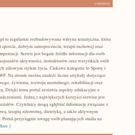
CONTINUE
 to regularnie rozbudowywana witryna tematyczna, która
t sporcie, dobrym samopoczuciu, terapii ruchowej oraz
petencji. Serwis jest bogate źródło informacji dla osób
pasjonatów aktywności, instruktorów oraz wszystkich osób
ch zdrowym stylem życia. Ciekawe kategorie to Sporty i
WF. Na stronie można znaleźć liczne artykuły dotyczące
wego, żywienia, rozwoju mentalnego, rehabilitacji oraz
ą. Dzięki temu portal zestawia aspekty edukacyjne z
adczeniami. Jedną z największych korzyści serwisu jest
eriałów. Czytelnicy mogą zgłębiać informacje związane z
ową, terapią zdrowotną, dietetyką, a także aktywnym
Portal przyciągnie uwagę osób planujących studia na
ore ]