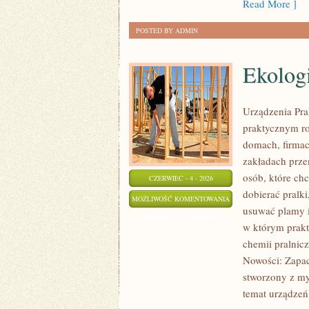
Read More ]
POSTED BY ADMIN
Ekolog
Urządzenia Pra
praktycznym r
domach, firmac
zakładach prze
osób, które chc
CZERWIEC - 4 - 2026
dobierać pralki
EKOLOGICZNE
MOŻLIWOŚĆ KOMENTOWANIA
usuwać plamy i
PRANIE
ZOSTAŁA WYŁĄCZONA
w którym prakty
chemii pralnicz
Nowości: Zapac
stworzony z myś
temat urządzeń 