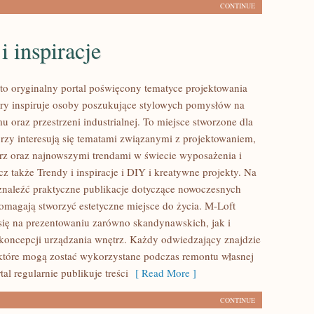
CONTINUE
i inspiracje
to oryginalny portal poświęcony tematyce projektowania
tóry inspiruje osoby poszukujące stylowych pomysłów na
 oraz przestrzeni industrialnej. To miejsce stworzone dla
órzy interesują się tematami związanymi z projektowaniem,
rz oraz najnowszymi trendami w świecie wyposażenia i
z także Trendy i inspiracje i DIY i kreatywne projekty. Na
znaleźć praktyczne publikacje dotyczące nowoczesnych
pomagają stworzyć estetyczne miejsce do życia. M-Loft
się na prezentowaniu zarówno skandynawskich, jak i
oncepcji urządzania wnętrz. Każdy odwiedzający znajdzie
 które mogą zostać wykorzystane podczas remontu własnej
tal regularnie publikuje treści
[ Read More ]
CONTINUE