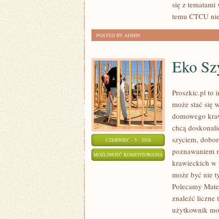
się z tematami
temu CTCU nie 
POSTED BY ADMIN
Eko Szy
Proszkic.pl to 
może stać się 
domowego krawi
chcą doskonalić
szyciem, dobor
CZERWIEC - 5 - 2026
poznawaniem n
EKO
MOŻLIWOŚĆ KOMENTOWANIA
krawieckich w p
SZYCIE
ZOSTAŁA WYŁĄCZONA
może być nie t
I
Polecamy Mater
ZERO
znaleźć liczne 
WASTE
użytkownik moż