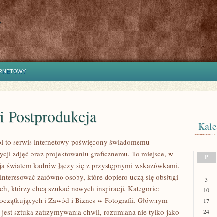
y
ERNETOWY
i Postprodukcja
Kale
pl to serwis internetowy poświęcony świadomemu
ycji zdjęć oraz projektowaniu graficznemu. To miejsce, w
P
cja światem kadrów łączy się z przystępnymi wskazówkami.
interesować zarówno osoby, które dopiero uczą się obsługi
3
tych, którzy chcą szukać nowych inspiracji. Kategorie:
10
Początkujących i Zawód i Biznes w Fotografii. Głównym
17
 jest sztuka zatrzymywania chwil, rozumiana nie tylko jako
24