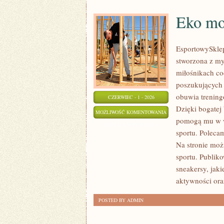
Eko mo
EsportowySklep
stworzona z my
miłośnikach co
poszukujących 
obuwia trening
CZERWIEC - 1 - 2026
Dzięki bogatej
EKO
MOŻLIWOŚĆ KOMENTOWANIA
pomogą mu w w
MODA
ZOSTAŁA WYŁĄCZONA
sportu. Polecam
SPORTOWA
Na stronie moż
sportu. Publik
sneakersy, jak
aktywności ora
POSTED BY ADMIN