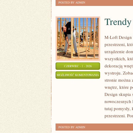
POSTED BY ADMIN
Trendy 
M-Loft Design 
przestrzeni, k
urządzenie domu
wszystkich, kt
dekoracją wnęt
CZERWIEC - 1 - 2026
wystroju. Zobac
TRENDY
MOŻLIWOŚĆ KOMENTOWANIA
stronie można 
I
ZOSTAŁA WYŁĄCZONA
wnętrz, które 
INSPIRACJE
Design skupia 
nowoczesnych k
tutaj pomysły,
przestrzeni. Por
POSTED BY ADMIN