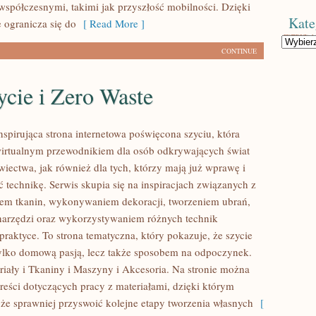
 współczesnymi, takimi jak przyszłość mobilności. Dzięki
Kate
ogranicza się do
[ Read More ]
Kategorie
CONTINUE
cie i Zero Waste
inspirująca strona internetowa poświęcona szyciu, która
wirtualnym przewodnikiem dla osób odkrywających świat
ectwa, jak również dla tych, którzy mają już wprawę i
 technikę. Serwis skupia się na inspiracjach związanych z
em tkanin, wykonywaniem dekoracji, tworzeniem ubrań,
arzędzi oraz wykorzystywaniem różnych technik
raktyce. To strona tematyczna, który pokazuje, że szycie
ylko domową pasją, lecz także sposobem na odpoczynek.
iały i Tkaniny i Maszyny i Akcesoria. Na stronie można
treści dotyczących pracy z materiałami, dzięki którym
e sprawniej przyswoić kolejne etapy tworzenia własnych
[