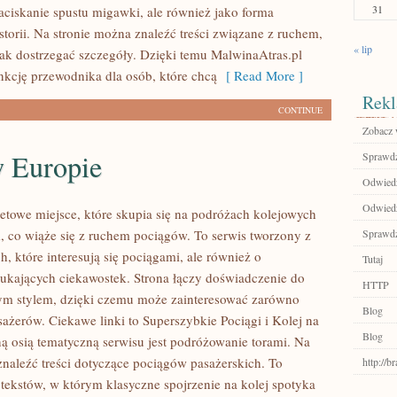
31
ciskanie spustu migawki, ale również jako forma
torii. Na stronie można znaleźć treści związane z ruchem,
« lip
 jak dostrzegać szczegóły. Dzięki temu MalwinaAtras.pl
nkcję przewodnika dla osób, które chcą
[ Read More ]
Rekl
CONTINUE
Zobacz 
w Europie
Sprawdź
Odwiedź
Odwiedź
etowe miejsce, które skupia się na podróżach kolejowych
, co wiąże się z ruchem pociągów. To serwis tworzony z
Sprawdź
, które interesują się pociągami, ale również o
Tutaj
zukających ciekawostek. Strona łączy doświadczenie do
HTTP
nym stylem, dzięki czemu może zainteresować zarówno
Blog
sażerów. Ciekawe linki to Superszybkie Pociągi i Kolej na
Blog
ą osią tematyczną serwisu jest podróżowanie torami. Na
znaleźć treści dotyczące pociągów pasażerskich. To
http://
 tekstów, w którym klasyczne spojrzenie na kolej spotyka