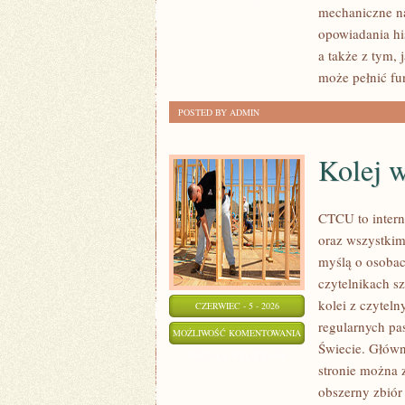
mechaniczne na
POSTPRODUKCJA
opowiadania his
a także z tym,
może pełnić fu
POSTED BY ADMIN
Kolej 
CTCU to intern
oraz wszystkim
myślą o osobach
czytelnikach s
kolei z czytel
CZERWIEC - 5 - 2026
regularnych pa
KOLEJ
MOŻLIWOŚĆ KOMENTOWANIA
Świecie. Główn
W
ZOSTAŁA WYŁĄCZONA
stronie można 
EUROPIE
obszerny zbiór