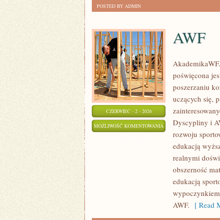
POSTED BY ADMIN
AWF
AkademikaWF.pl
poświęcona jes
poszerzaniu kom
uczących się, 
zainteresowany
CZERWIEC - 2 - 2026
Dyscypliny i A
AWF
MOŻLIWOŚĆ KOMENTOWANIA
rozwoju sporto
ZOSTAŁA WYŁĄCZONA
edukacją wyższ
realnymi doświ
obszerność mat
edukacją sport
wypoczynkiem. 
AWF.
[ Read M