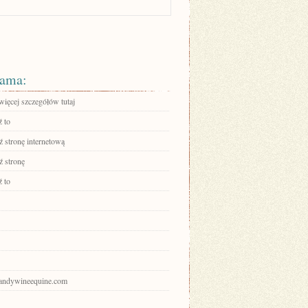
ama:
więcej szczegółów tutaj
 to
 stronę internetową
 stronę
 to
brandywineequine.com