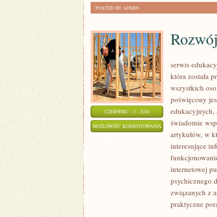
POSTED BY ADMIN
Rozwój
serwis edukacy
która została 
wszystkich oso
poświęcony jes
edukacyjnych, 
CZERWIEC - 3 - 2026
świadomie wspi
ROZWÓJ
MOŻLIWOŚĆ KOMENTOWANIA
artykułów, w k
DZIECKA
ZOSTAŁA WYŁĄCZONA
interesujące i
funkcjonowanie
internetowej p
psychicznego d
związanych z a
praktyczne po