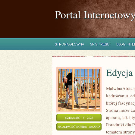
Portal Internetow
STRONA GŁÓWNA
SPIS TREŚCI
BLOG INT
Edycja 
MalwinaAtras.
kadrowaniu, ed
której fascyna
Strona może za
aparatu, jak i 
CZERWIEC - 6 - 2026
Poradniki dla 
EDYCJA
MOŻLIWOŚĆ KOMENTOWANIA
tematem strony
I
ZOSTAŁA WYŁĄCZONA