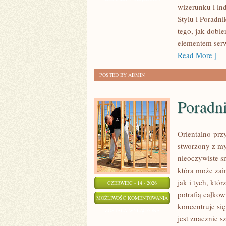
wizerunku i i
SAMOAKCEPTACJA
Stylu i Poradni
tego, jak dobi
elementem serw
Read More ]
POSTED BY ADMIN
Poradn
Orientalno-przy
stworzony z my
nieoczywiste sm
która może zai
jak i tych, kt
CZERWIEC - 14 - 2026
potrafią całko
PORADNIK
MOŻLIWOŚĆ KOMENTOWANIA
koncentruje si
PERFUMERYJNY
ZOSTAŁA WYŁĄCZONA
jest znacznie 