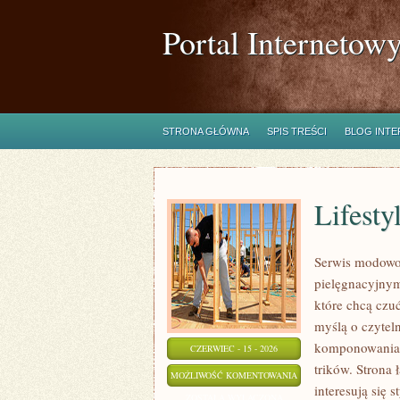
Portal Internetow
STRONA GŁÓWNA
SPIS TREŚCI
BLOG INT
Lifesty
Serwis modowo-
pielęgnacyjnym
które chcą czuć
myślą o czytel
komponowania z
CZERWIEC - 15 - 2026
trików. Strona 
LIFESTYLE
MOŻLIWOŚĆ KOMENTOWANIA
interesują się
I
ZOSTAŁA WYŁĄCZONA