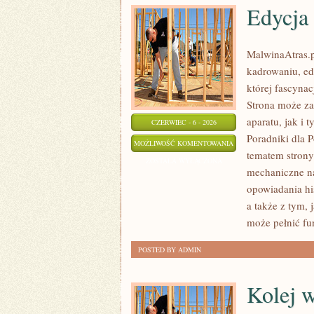
Edycja 
MalwinaAtras.
kadrowaniu, ed
której fascyna
Strona może za
aparatu, jak i 
CZERWIEC - 6 - 2026
Poradniki dla 
EDYCJA
MOŻLIWOŚĆ KOMENTOWANIA
tematem strony
I
ZOSTAŁA WYŁĄCZONA
mechaniczne na
POSTPRODUKCJA
opowiadania his
a także z tym,
może pełnić fu
POSTED BY ADMIN
Kolej 