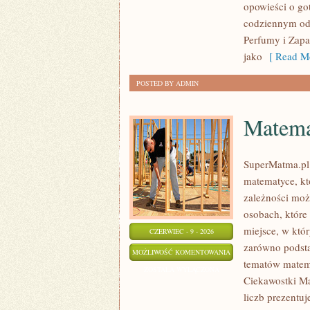
opowieści o go
codziennym od
Perfumy i Zapa
jako
[ Read Mo
POSTED BY ADMIN
Matema
SuperMatma.pl 
matematyce, kt
zależności moż
osobach, które
miejsce, w któ
CZERWIEC - 9 - 2026
zarówno podsta
MATEMATYKA
MOŻLIWOŚĆ KOMENTOWANIA
tematów matem
W
ZOSTAŁA WYŁĄCZONA
Ciekawostki Ma
TECHNOLOGII
liczb prezentuj
I