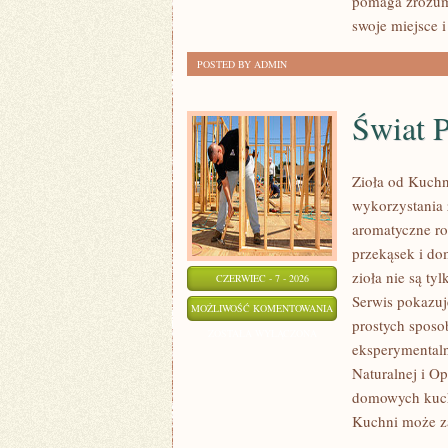
pomaga zrozum
swoje miejsce i
POSTED BY ADMIN
Świat 
Zioła od Kuchn
wykorzystania 
aromatyczne ro
przekąsek i do
zioła nie są ty
CZERWIEC - 7 - 2026
Serwis pokazuj
ŚWIAT
MOŻLIWOŚĆ KOMENTOWANIA
prostych sposo
PRZYPRAW
ZOSTAŁA WYŁĄCZONA
eksperymentaln
Naturalnej i O
domowych kucha
Kuchni może z