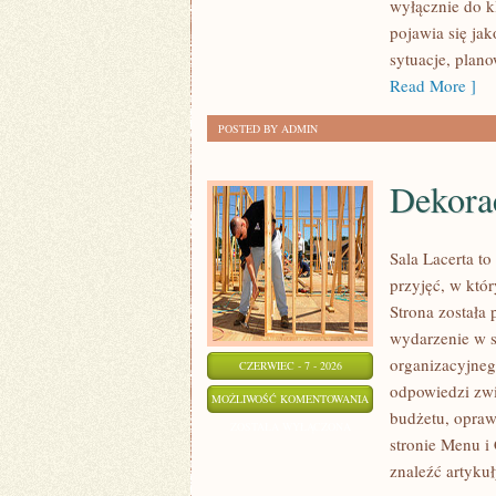
wyłącznie do k
NAUCE
pojawia się ja
sytuacje, plan
Read More ]
POSTED BY ADMIN
Dekorac
Sala Lacerta t
przyjęć, w któ
Strona została
wydarzenie w s
organizacyjneg
CZERWIEC - 7 - 2026
odpowiedzi zwi
DEKORACJE
MOŻLIWOŚĆ KOMENTOWANIA
budżetu, opraw
I
ZOSTAŁA WYŁĄCZONA
stronie Menu i 
ARANŻACJE
znaleźć artyku