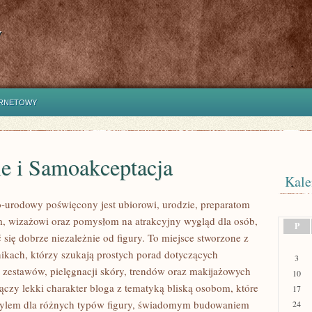
y
ERNETOWY
le i Samoakceptacja
Kale
urodowy poświęcony jest ubiorowi, urodzie, preparatom
, wizażowi oraz pomysłom na atrakcyjny wygląd dla osób,
P
 się dobrze niezależnie od figury. To miejsce stworzone z
nikach, którzy szukają prostych porad dotyczących
3
estawów, pielęgnacji skóry, trendów oraz makijażowych
10
łączy lekki charakter bloga z tematyką bliską osobom, które
17
 stylem dla różnych typów figury, świadomym budowaniem
24