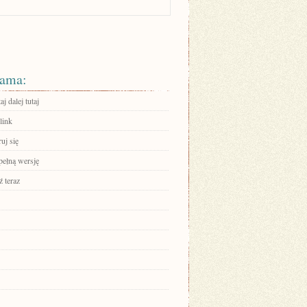
ama:
aj dalej tutaj
link
ruj się
pełną wersję
 teraz