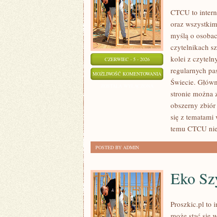
CTCU to intern
oraz wszystkim
myślą o osobach
czytelnikach s
kolei z czytel
CZERWIEC - 5 - 2026
regularnych pa
KOLEJ
MOŻLIWOŚĆ KOMENTOWANIA
Świecie. Główn
W
ZOSTAŁA WYŁĄCZONA
stronie można 
EUROPIE
obszerny zbiór
się z tematami
temu CTCU nie 
POSTED BY ADMIN
Eko Szy
Proszkic.pl to 
może stać się 