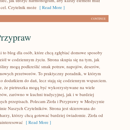
ieć, jak ułożyć harmonogram, aby każdy element miał
 cel. Czytelnik może
[ Read More ]
CONTINUE
Przypraw
i to blog dla osób, które chcą zgłębiać domowe sposoby
ziół w codziennym życiu. Strona skupia się na tym, jak
śliny mogą podkreślić smak potraw, napojów, deserów,
mowych przetworów. To praktyczny poradnik, w którym
lko dodatkiem do dań, lecz stają się codziennym wsparciem.
e, że pietruszka mogą być wykorzystywane na wiele
bów, zarówno w kuchni tradycyjnej, jak i w bardziej
ych przepisach. Polecam Zioła i Przyprawy w Medycynie
pinie Naszych Czytelników. Strona jest skierowana do
rzy, którzy chcą gotować bardziej świadomie. Zioła od
ainteresować
[ Read More ]