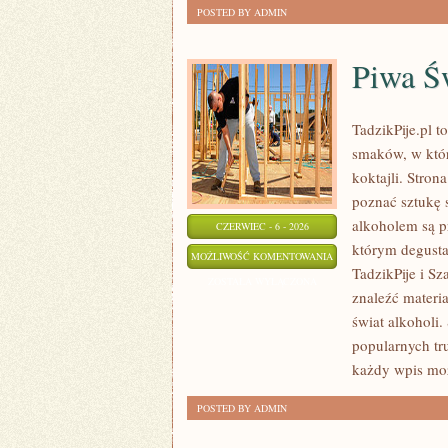
POSTED BY ADMIN
Piwa Ś
TadzikPije.pl 
smaków, w któr
koktajli. Stron
poznać sztukę 
alkoholem są p
CZERWIEC - 6 - 2026
którym degustac
PIWA
MOŻLIWOŚĆ KOMENTOWANIA
TadzikPije i S
ŚWIATA
ZOSTAŁA WYŁĄCZONA
znaleźć materi
świat alkoholi.
popularnych tr
każdy wpis moż
POSTED BY ADMIN