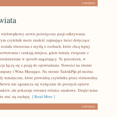
CONTINUE
wiata
to wielowątkowy serwis poświęcony pasji odkrywania
ym czytelnik może znaleźć zajmujące treści dotyczące
a została stworzona z myślą o osobach, które chcą lepiej
serwowania i szukają miejsca, gdzie tematy związane z
rzedstawiane w sposób angażujący. To przestrzeń, w
ja łączą się z pasją do opowiadania. Nowości na stronie
zampany i Wina Musujące. Na stronie TadzikPije.pl można
ały tematyczne, które prowadzą czytelnika przez różnorodny
 Serwis nie ogranicza się wyłącznie do prostych opisów
unków, ale pokazuje również różnice smakowe. Dzięki temu
e stać się zachętą
[ Read More ]
CONTINUE