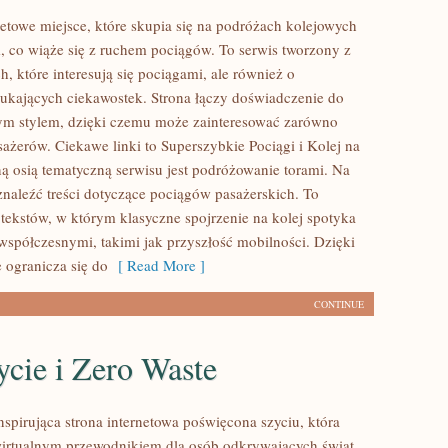
etowe miejsce, które skupia się na podróżach kolejowych
, co wiąże się z ruchem pociągów. To serwis tworzony z
, które interesują się pociągami, ale również o
zukających ciekawostek. Strona łączy doświadczenie do
nym stylem, dzięki czemu może zainteresować zarówno
sażerów. Ciekawe linki to Superszybkie Pociągi i Kolej na
ą osią tematyczną serwisu jest podróżowanie torami. Na
znaleźć treści dotyczące pociągów pasażerskich. To
 tekstów, w którym klasyczne spojrzenie na kolej spotyka
 współczesnymi, takimi jak przyszłość mobilności. Dzięki
ogranicza się do
[ Read More ]
CONTINUE
cie i Zero Waste
inspirująca strona internetowa poświęcona szyciu, która
wirtualnym przewodnikiem dla osób odkrywających świat