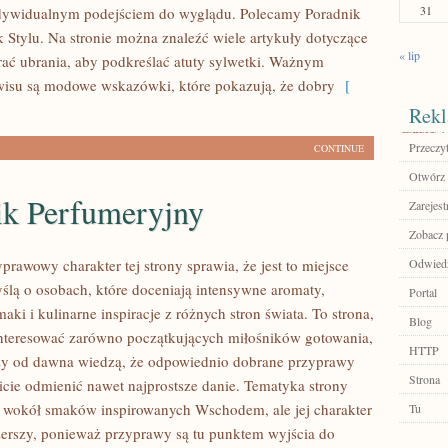
31
ndywidualnym podejściem do wyglądu. Polecamy Poradnik
k Stylu. Na stronie można znaleźć wiele artykuły dotyczące
« lip
erać ubrania, aby podkreślać atuty sylwetki. Ważnym
isu są modowe wskazówki, które pokazują, że dobry
[
Rekl
Przeczyt
CONTINUE
Otwórz 
ik Perfumeryjny
Zarejest
Zobacz 
prawowy charakter tej strony sprawia, że jest to miejsce
Odwiedź
ślą o osobach, które doceniają intensywne aromaty,
Portal
aki i kulinarne inspiracje z różnych stron świata. To strona,
Blog
nteresować zarówno początkujących miłośników gotowania,
HTTP
órzy od dawna wiedzą, że odpowiednio dobrane przyprawy
Strona
wicie odmienić nawet najprostsze danie. Tematyka strony
ę wokół smaków inspirowanych Wschodem, ale jej charakter
Tu
szerszy, ponieważ przyprawy są tu punktem wyjścia do