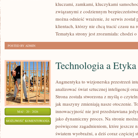
kluczami, zamkami, kluczykami samocho
związanymi z codziennym bezpieczeństwem
można odnieść wrażenie, że serwis został
klientach, którzy nie chcą tracić czasu na
Tematyka strony jest zrozumiała: chodzi o
POSTED BY ADMIN
Technologia a Etyka
Augmentyka to wizjonerska przestrzeń inte
analizować świat sztucznej inteligencji or
Strona została stworzona z myślą o czytelni
jak maszyny zmieniają nasze otoczenie. T
innowacyjność nie jest przedstawiana jedyn
MAJ - 20 - 2026
jako dynamiczny proces. Na stronie możn
TECHNOLOGIA
MOŻLIWOŚĆ KOMENTOWANIA
poświęcone zagadnieniom, które jeszcze n
A
ZOSTAŁA WYŁĄCZONA
światem wyobraźni, a dziś coraz częściej s
ETYKA