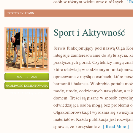
osób w różnym wieku oraz o różnych
[ Re
POSTED BY ADMIN
Sport i Aktywność
Serwis funkcjonujący pod nazwą Olga Kom
integruje zainteresowanie do stylu życia, k
praktycznych porad. Czytelnicy mogą znale
które ułatwiają w codziennym funkcjonowa
opracowana z myślą o osobach, które posz
MAJ - 10 - 2026
harmonii i balansu. W obrębie portalu moż
SPORT
MOŻLIWOŚĆ KOMENTOWANIA
mody, urody, codziennych nawyków, a ta
I
ZOSTAŁA WYŁĄCZONA
domem. Treści są pisane w sposób czyteln
AKTYWNOŚĆ
odwiedzająca osoba mogą bez problemu odk
Olgakomorowska.pl wyróżnia się świeżym 
materiałów. Każda publikacja jest rozwijan
sprawia, że korzystanie z
[ Read More ]