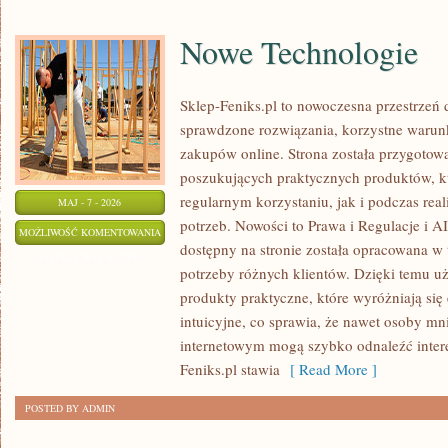
Nowe Technologie
Sklep-Feniks.pl to nowoczesna przestrzeń d
sprawdzone rozwiązania, korzystne waru
zakupów online. Strona została przygoto
poszukujących praktycznych produktów, k
regularnym korzystaniu, jak i podczas rea
MAJ - 7 - 2026
potrzeb. Nowości to Prawa i Regulacje i A
NOWE
MOŻLIWOŚĆ KOMENTOWANIA
dostępny na stronie została opracowana w
TECHNOLOGIE
ZOSTAŁA WYŁĄCZONA
potrzeby różnych klientów. Dzięki temu u
produkty praktyczne, które wyróżniają się 
intuicyjne, co sprawia, że nawet osoby m
internetowym mogą szybko odnaleźć interes
Feniks.pl stawia
[ Read More ]
POSTED BY ADMIN