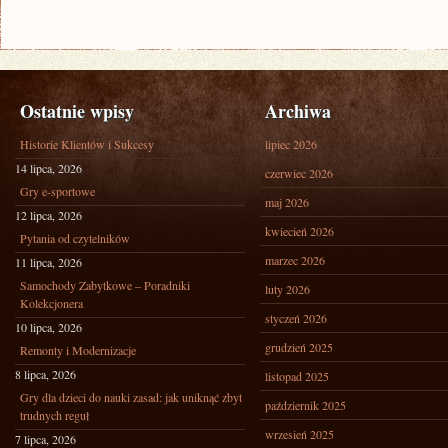
Ostatnie wpisy
Archiwa
Historie Klientów i Sukcesy
lipiec 2026
14 lipca, 2026
czerwiec 2026
Gry e-sportowe
maj 2026
12 lipca, 2026
kwiecień 2026
Pytania od czytelników
marzec 2026
11 lipca, 2026
Samochody Zabytkowe – Poradniki
luty 2026
Kolekcjonera
styczeń 2026
10 lipca, 2026
grudzień 2025
Remonty i Modernizacje
8 lipca, 2026
listopad 2025
Gry dla dzieci do nauki zasad: jak uniknąć zbyt
październik 2025
trudnych reguł
wrzesień 2025
7 lipca, 2026