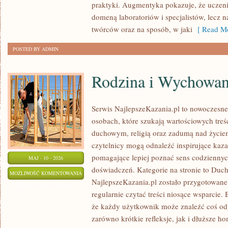
praktyki. Augmentyka pokazuje, że uczeni
domeną laboratoriów i specjalistów, lecz 
twórców oraz na sposób, w jaki
[ Read Mo
POSTED BY ADMIN
Rodzina i Wychowan
Serwis NajlepszeKazania.pl to nowoczesne
osobach, które szukają wartościowych tre
duchowym, religią oraz zadumą nad życiem
czytelnicy mogą odnaleźć inspirujące kaza
pomagające lepiej poznać sens codzienny
MAJ - 10 - 2026
doświadczeń. Kategorie na stronie to Duch
RODZINA
MOŻLIWOŚĆ KOMENTOWANIA
NajlepszeKazania.pl zostało przygotowane
I
ZOSTAŁA WYŁĄCZONA
regularnie czytać treści niosące wsparcie.
WYCHOWANIE
że każdy użytkownik może znaleźć coś odp
W
zarówno krótkie refleksje, jak i dłuższe ho
WIERZE