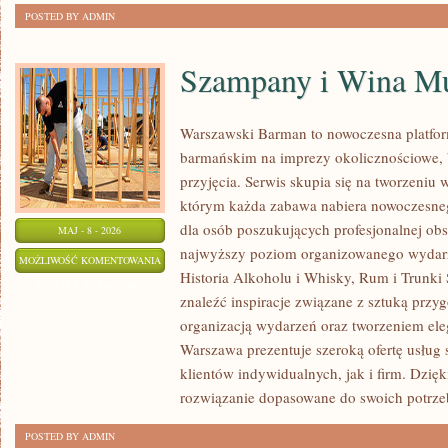
POSTED BY ADMIN
Szampany i Wina Mu
Warszawski Barman to nowoczesna platfo
barmańskim na imprezy okolicznościowe, b
przyjęcia. Serwis skupia się na tworzeniu 
którym każda zabawa nabiera nowoczesneg
dla osób poszukujących profesjonalnej obs
MAJ - 8 - 2026
najwyższy poziom organizowanego wydarze
SZAMPANY
MOŻLIWOŚĆ KOMENTOWANIA
Historia Alkoholu i Whisky, Rum i Trunki
I
ZOSTAŁA WYŁĄCZONA
znaleźć inspiracje związane z sztuką przy
WINA
organizacją wydarzeń oraz tworzeniem el
MUSUJĄCE
Warszawa prezentuje szeroką ofertę usług
klientów indywidualnych, jak i firm. Dzię
rozwiązanie dopasowane do swoich potrze
POSTED BY ADMIN