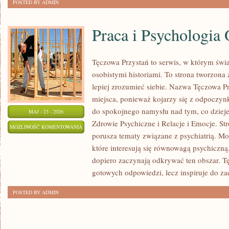
POSTED BY ADMIN
Praca i Psychologia 
Tęczowa Przystań to serwis, w którym świa
osobistymi historiami. To strona tworzona
lepiej zrozumieć siebie. Nazwa Tęczowa Pr
miejsca, ponieważ kojarzy się z odpoczyn
do spokojnego namysłu nad tym, co dzieje
MAJ - 23 - 2026
Zdrowie Psychiczne i Relacje i Emocje. Str
PRACA
MOŻLIWOŚĆ KOMENTOWANIA
porusza tematy związane z psychiatrią. Moż
I
ZOSTAŁA WYŁĄCZONA
które interesują się równowagą psychiczną,
PSYCHOLOGIA
dopiero zaczynają odkrywać ten obszar. T
ORGANIZACJI
gotowych odpowiedzi, lecz inspiruje do z
POSTED BY ADMIN