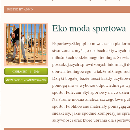
POSTED BY ADMIN
Eko moda sportowa
EsportowySklep.pl to nowoczesna platforma
stworzona z myślą o osobach aktywnych fi
miłośnikach codziennego treningu. Serwis 
poszukujących sprawdzonych informacji d
obuwia treningowego, a także różnego ro
CZERWIEC - 1 - 2026
Dzięki bogatej bazie treści każdy użytkow
EKO
MOŻLIWOŚĆ KOMENTOWANIA
pomogą mu w wyborze odpowiedniego wyp
MODA
ZOSTAŁA WYŁĄCZONA
sportu. Polecam Styl sportowy na co dzień 
SPORTOWA
Na stronie można znaleźć szczegółowe pu
sportu. Publikowane materiały pomagają z
sneakersy, jakie spodnie kompresyjne spr
aktywności oraz które ubrania dla sportow