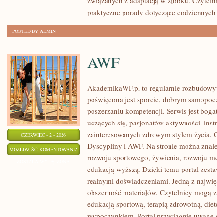
związanych z adaptacją w żłobku. Czytelni
praktyczne porady dotyczące codziennyc
POSTED BY ADMIN
AWF
AkademikaWF.pl to regularnie rozbudowyw
poświęcona jest sporcie, dobrym samopocz
poszerzaniu kompetencji. Serwis jest bogat
uczących się, pasjonatów aktywności, ins
zainteresowanych zdrowym stylem życia. C
CZERWIEC - 2 - 2026
Dyscypliny i AWF. Na stronie można znale
AWF
MOŻLIWOŚĆ KOMENTOWANIA
rozwoju sportowego, żywienia, rozwoju men
ZOSTAŁA WYŁĄCZONA
edukacją wyższą. Dzięki temu portal zest
realnymi doświadczeniami. Jedną z najwięk
obszerność materiałów. Czytelnicy mogą z
edukacją sportową, terapią zdrowotną, die
wypoczynkiem. Portal przyciągnie uwagę o