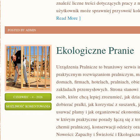
znaleźć liczne treści dotyczących pracy z 
WASTE
użytkownik może sprawniej przyswoić kole
Read More ]
POSTED BY ADMIN
Ekologiczne Pranie
Urządzenia Pralnicze to branżowy serwis 
praktycznym rozwiązaniom pralniczym,
domach, firmach, hotelach, pralniach, obi
zakładach przemysłowych. Strona stanowi
osób, które chcą lepiej zrozumieć, jak dzi
CZERWIEC - 4 - 2026
dobierać pralki, jak korzystać z suszarek, 
EKOLOGICZNE
MOŻLIWOŚĆ KOMENTOWANIA
usuwać plamy i jak organizować ekonomicz
PRANIE
ZOSTAŁA WYŁĄCZONA
w którym praktyczne porady łączą się z tem
chemii pralniczej, konserwacji odzieży ora
Nowości: Zapachy i Świeżość i Ekologiczne