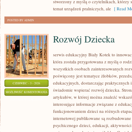
stworzony z myślą o czytelnikach, którzy s
temat urządzeń pralniczych, ale
[ Read Mo
POSTED BY ADMIN
Rozwój Dziecka
serwis edukacyjny Biały Kotek to innowacy
która została przygotowana z myślą o rodz
wszystkich osobach zainteresowanych roz
poświęcony jest tematyce żłobków, przeds
edukacyjnych, dostarczając praktycznych i
CZERWIEC - 3 - 2026
świadomie wspierać rozwój dziecka. Stro
ROZWÓJ
MOŻLIWOŚĆ KOMENTOWANIA
artykułów, w której można znaleźć wskaz
DZIECKA
ZOSTAŁA WYŁĄCZONA
interesujące informacje związane z eduk
funkcjonowaniem dzieci na różnych etapac
internetowej publikowane są rozbudowane 
psychicznego dzieci, edukacji, aktywnośc