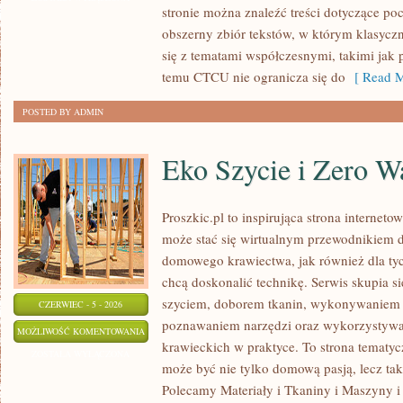
stronie można znaleźć treści dotyczące po
EUROPIE
obszerny zbiór tekstów, w którym klasyczn
się z tematami współczesnymi, takimi jak 
temu CTCU nie ogranicza się do
[ Read M
POSTED BY ADMIN
Eko Szycie i Zero W
Proszkic.pl to inspirująca strona interneto
może stać się wirtualnym przewodnikiem 
domowego krawiectwa, jak również dla tyc
chcą doskonalić technikę. Serwis skupia si
szyciem, doborem tkanin, wykonywaniem d
CZERWIEC - 5 - 2026
poznawaniem narzędzi oraz wykorzystywa
EKO
MOŻLIWOŚĆ KOMENTOWANIA
krawieckich w praktyce. To strona tematyc
SZYCIE
ZOSTAŁA WYŁĄCZONA
może być nie tylko domową pasją, lecz t
I
Polecamy Materiały i Tkaniny i Maszyny i
ZERO