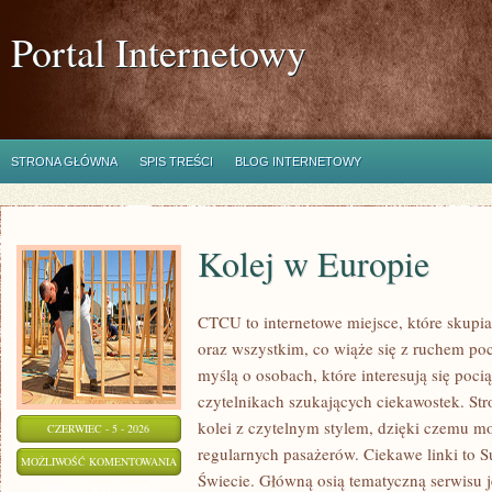
Portal Internetowy
STRONA GŁÓWNA
SPIS TREŚCI
BLOG INTERNETOWY
Kolej w Europie
CTCU to internetowe miejsce, które skupi
oraz wszystkim, co wiąże się z ruchem po
myślą o osobach, które interesują się poci
czytelnikach szukających ciekawostek. St
kolei z czytelnym stylem, dzięki czemu m
CZERWIEC - 5 - 2026
regularnych pasażerów. Ciekawe linki to S
KOLEJ
MOŻLIWOŚĆ KOMENTOWANIA
Świecie. Główną osią tematyczną serwisu 
W
ZOSTAŁA WYŁĄCZONA