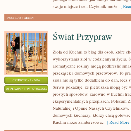
swoje miejsce i cel. Czytelnik może
[ Read
POSTED BY ADMIN
Świat Przypraw
Zioła od Kuchni to blog dla osób, które 
wykorzystania ziół w codziennym życiu. St
aromatyczne rośliny mogą podkreślić smak
przekąsek i domowych przetworów. To pra
zioła nie są tylko dodatkiem do dań, lecz 
CZERWIEC - 7 - 2026
Serwis pokazuje, że pietruszka mogą być
ŚWIAT
MOŻLIWOŚĆ KOMENTOWANIA
prostych sposobów, zarówno w kuchni trady
PRZYPRAW
ZOSTAŁA WYŁĄCZONA
eksperymentalnych przepisach. Polecam Z
Naturalnej i Opinie Naszych Czytelników. 
domowych kucharzy, którzy chcą gotować 
Kuchni może zainteresować
[ Read More 