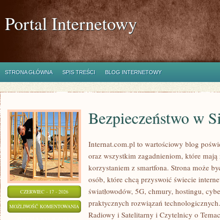
Portal Internetowy
STRONA GŁÓWNA
SPIS TREŚCI
BLOG INTERNETOWY
Bezpieczeństwo w Si
Internat.com.pl to wartościowy blog poś
oraz wszystkim zagadnieniom, które mają
korzystaniem z smartfona. Strona może b
osób, które chcą przyswoić świecie intern
światłowodów, 5G, chmury, hostingu, cyb
CZERWIEC - 17 - 2026
praktycznych rozwiązań technologicznych. 
BEZPIECZEŃSTWO
MOŻLIWOŚĆ KOMENTOWANIA
Radiowy i Satelitarny i Czytelnicy o Tema
W
ZOSTAŁA WYŁĄCZONA