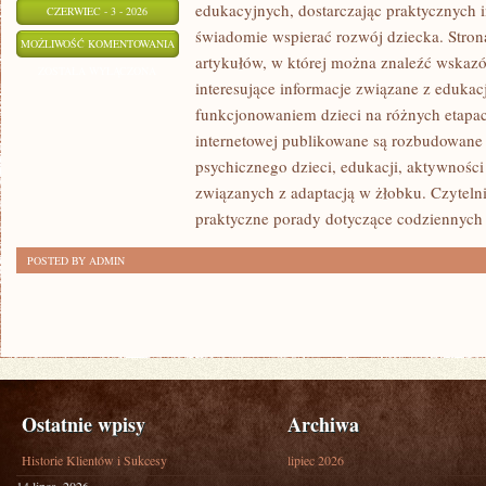
edukacyjnych, dostarczając praktycznych i
CZERWIEC - 3 - 2026
świadomie wspierać rozwój dziecka. Stro
ROZWÓJ
MOŻLIWOŚĆ KOMENTOWANIA
artykułów, w której można znaleźć wskaz
DZIECKA
ZOSTAŁA WYŁĄCZONA
interesujące informacje związane z eduk
funkcjonowaniem dzieci na różnych etapac
internetowej publikowane są rozbudowane 
psychicznego dzieci, edukacji, aktywnośc
związanych z adaptacją w żłobku. Czytelni
praktyczne porady dotyczące codziennyc
POSTED BY ADMIN
Ostatnie wpisy
Archiwa
Historie Klientów i Sukcesy
lipiec 2026