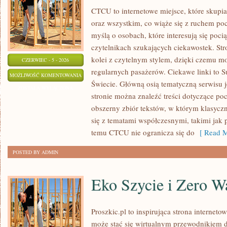
CTCU to internetowe miejsce, które skupi
oraz wszystkim, co wiąże się z ruchem po
myślą o osobach, które interesują się poci
czytelnikach szukających ciekawostek. St
kolei z czytelnym stylem, dzięki czemu m
CZERWIEC - 5 - 2026
regularnych pasażerów. Ciekawe linki to S
KOLEJ
MOŻLIWOŚĆ KOMENTOWANIA
Świecie. Główną osią tematyczną serwisu 
W
ZOSTAŁA WYŁĄCZONA
stronie można znaleźć treści dotyczące po
EUROPIE
obszerny zbiór tekstów, w którym klasyczn
się z tematami współczesnymi, takimi jak 
temu CTCU nie ogranicza się do
[ Read M
POSTED BY ADMIN
Eko Szycie i Zero W
Proszkic.pl to inspirująca strona interneto
może stać się wirtualnym przewodnikiem 