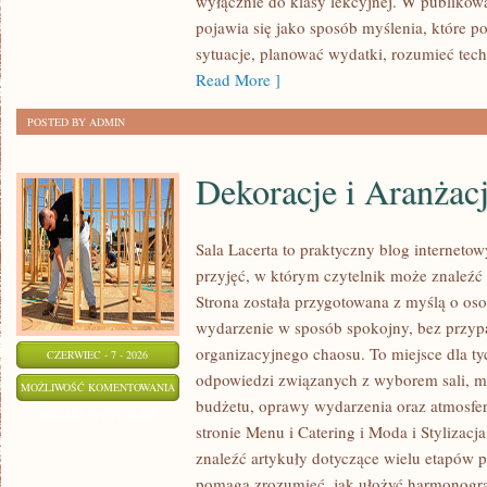
wyłącznie do klasy lekcyjnej. W publiko
NAUCE
pojawia się jako sposób myślenia, które 
sytuacje, planować wydatki, rozumieć tech
Read More ]
POSTED BY ADMIN
Dekoracje i Aranżac
Sala Lacerta to praktyczny blog internet
przyjęć, w którym czytelnik może znaleźć
Strona została przygotowana z myślą o os
wydarzenie w sposób spokojny, bez przyp
organizacyjnego chaosu. To miejsce dla ty
CZERWIEC - 7 - 2026
odpowiedzi związanych z wyborem sali, men
DEKORACJE
MOŻLIWOŚĆ KOMENTOWANIA
budżetu, oprawy wydarzenia oraz atmosfer
I
ZOSTAŁA WYŁĄCZONA
stronie Menu i Catering i Moda i Stylizacj
ARANŻACJE
znaleźć artykuły dotyczące wielu etapów p
pomaga zrozumieć, jak ułożyć harmonogr