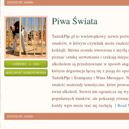
POSTED BY ADMIN
Piwa Świata
TadzikPije.pl to wielowątkowy serwis poś
smaków, w którym czytelnik może znaleźć 
koktajli. Strona została stworzona z myślą 
poznać sztukę serwowania i szukają miejsc
alkoholem są przedstawiane w sposób anga
CZERWIEC - 6 - 2026
którym degustacja łączą się z pasją do op
PIWA
MOŻLIWOŚĆ KOMENTOWANIA
TadzikPije i Szampany i Wina Musujące. N
ŚWIATA
ZOSTAŁA WYŁĄCZONA
znaleźć materiały tematyczne, które prowa
świat alkoholi. Serwis nie ogranicza się w
popularnych trunków, ale pokazuje równi
każdy wpis może stać się zachętą
[ Read 
POSTED BY ADMIN