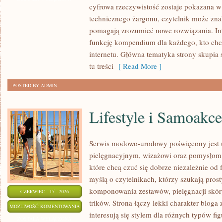
cyfrowa rzeczywistość zostaje pokazana w
SIECI
technicznego żargonu, czytelnik może znal
pomagają zrozumieć nowe rozwiązania. In
funkcję kompendium dla każdego, kto chce
internetu. Główna tematyka strony skupia s
tu treści
[ Read More ]
POSTED BY ADMIN
Lifestyle i Samoakce
Serwis modowo-urodowy poświęcony jest u
pielęgnacyjnym, wizażowi oraz pomysłom 
które chcą czuć się dobrze niezależnie od 
myślą o czytelnikach, którzy szukają pros
komponowania zestawów, pielęgnacji skór
CZERWIEC - 15 - 2026
trików. Strona łączy lekki charakter bloga
LIFESTYLE
MOŻLIWOŚĆ KOMENTOWANIA
interesują się stylem dla różnych typów 
I
ZOSTAŁA WYŁĄCZONA