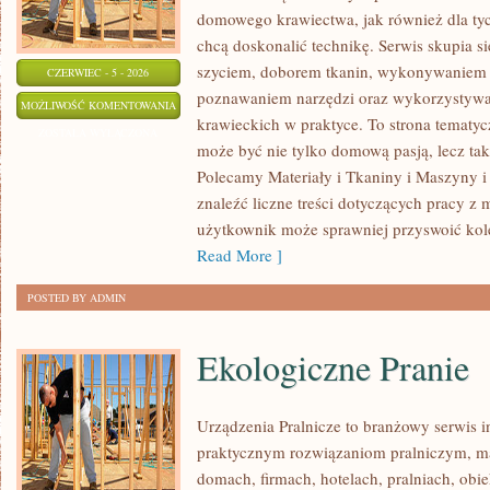
domowego krawiectwa, jak również dla tyc
chcą doskonalić technikę. Serwis skupia si
szyciem, doborem tkanin, wykonywaniem d
CZERWIEC - 5 - 2026
poznawaniem narzędzi oraz wykorzystywa
EKO
MOŻLIWOŚĆ KOMENTOWANIA
krawieckich w praktyce. To strona tematyc
SZYCIE
ZOSTAŁA WYŁĄCZONA
może być nie tylko domową pasją, lecz t
I
Polecamy Materiały i Tkaniny i Maszyny i
ZERO
znaleźć liczne treści dotyczących pracy z 
WASTE
użytkownik może sprawniej przyswoić kole
Read More ]
POSTED BY ADMIN
Ekologiczne Pranie
Urządzenia Pralnicze to branżowy serwis 
praktycznym rozwiązaniom pralniczym,
domach, firmach, hotelach, pralniach, obi