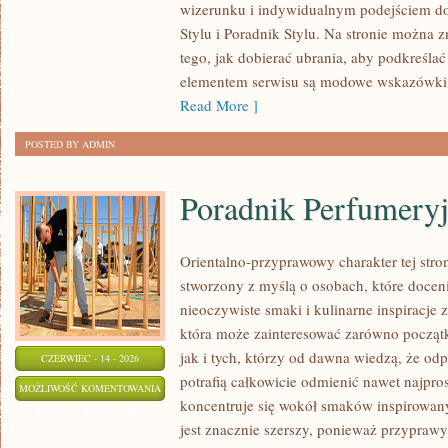
wizerunku i indywidualnym podejściem d
SAMOAKCEPTACJA
Stylu i Poradnik Stylu. Na stronie można z
tego, jak dobierać ubrania, aby podkreśla
elementem serwisu są modowe wskazówki, 
Read More ]
POSTED BY ADMIN
Poradnik Perfumery
Orientalno-przyprawowy charakter tej stron
stworzony z myślą o osobach, które docen
nieoczywiste smaki i kulinarne inspiracje z
która może zainteresować zarówno począt
jak i tych, którzy od dawna wiedzą, że o
CZERWIEC - 14 - 2026
potrafią całkowicie odmienić nawet najpro
PORADNIK
MOŻLIWOŚĆ KOMENTOWANIA
koncentruje się wokół smaków inspirowany
PERFUMERYJNY
ZOSTAŁA WYŁĄCZONA
jest znacznie szerszy, ponieważ przyprawy