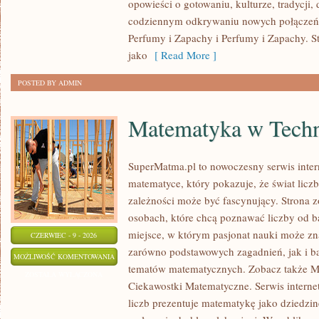
opowieści o gotowaniu, kulturze, tradycj
codziennym odkrywaniu nowych połącze
Perfumy i Zapachy i Perfumy i Zapachy. S
jako
[ Read More ]
POSTED BY ADMIN
Matematyka w Techn
SuperMatma.pl to nowoczesny serwis inte
matematyce, który pokazuje, że świat licz
zależności może być fascynujący. Strona z
osobach, które chcą poznawać liczby od ba
miejsce, w którym pasjonat nauki może zn
CZERWIEC - 9 - 2026
zarówno podstawowych zagadnień, jak i b
MATEMATYKA
MOŻLIWOŚĆ KOMENTOWANIA
tematów matematycznych. Zobacz także M
W
ZOSTAŁA WYŁĄCZONA
Ciekawostki Matematyczne. Serwis interne
TECHNOLOGII
liczb prezentuje matematykę jako dziedzinę
I