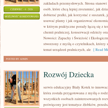
zakładach przemysłowych. Strona stanowi
osób, które chcą lepiej zrozumieć, jak dzi
CZERWIEC - 4 - 2026
dobierać pralki, jak korzystać z suszarek, 
EKOLOGICZNE
MOŻLIWOŚĆ KOMENTOWANIA
usuwać plamy i jak organizować ekonomicz
PRANIE
ZOSTAŁA WYŁĄCZONA
w którym praktyczne porady łączą się z tem
chemii pralniczej, konserwacji odzieży ora
Nowości: Zapachy i Świeżość i Ekologiczne
stworzony z myślą o czytelnikach, którzy s
temat urządzeń pralniczych, ale
[ Read Mo
POSTED BY ADMIN
Rozwój Dziecka
serwis edukacyjny Biały Kotek to innowacy
która została przygotowana z myślą o rodz
wszystkich osobach zainteresowanych roz
poświęcony jest tematyce żłobków, przeds