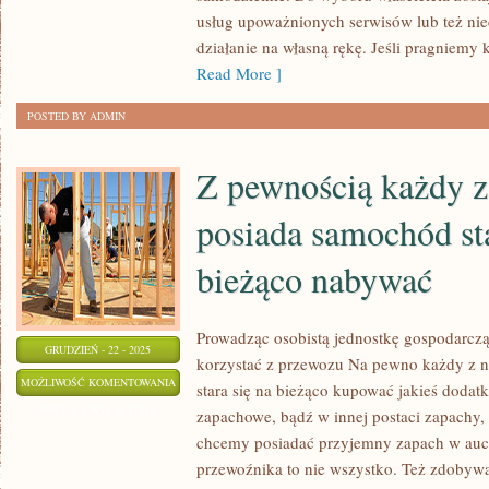
usług upoważnionych serwisów lub też niec
działanie na własną rękę. Jeśli pragniemy
Read More ]
POSTED BY ADMIN
Z pewnością każdy z 
posiada samochód sta
bieżąco nabywać
Prowadząc osobistą jednostkę gospodarczą
GRUDZIEŃ - 22 - 2025
korzystać z przewozu Na pewno każdy z nas
Z
MOŻLIWOŚĆ KOMENTOWANIA
stara się na bieżąco kupować jakieś dodatk
PEWNOŚCIĄ
ZOSTAŁA WYŁĄCZONA
zapachowe, bądź w innej postaci zapachy, 
KAŻDY
chcemy posiadać przyjemny zapach w auc
Z
przewoźnika to nie wszystko. Też zdoby