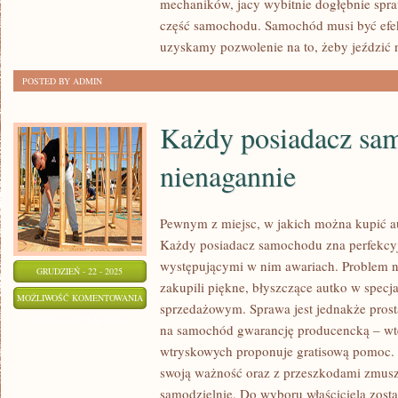
mechaników, jacy wybitnie dogłębnie spr
część samochodu. Samochód musi być efe
uzyskamy pozwolenie na to, żeby jeździć 
POSTED BY ADMIN
Każdy posiadacz sa
nienagannie
Pewnym z miejsc, w jakich można kupić a
Każdy posiadacz samochodu zna perfekcyj
występującymi w nim awariach. Problem ni
GRUDZIEŃ - 22 - 2025
zakupili piękne, błyszczące autko w specj
KAŻDY
MOŻLIWOŚĆ KOMENTOWANIA
sprzedażowym. Sprawa jest jednakże pros
POSIADACZ
ZOSTAŁA WYŁĄCZONA
na samochód gwarancję producencką – w
SAMOCHODU
wtryskowych proponuje gratisową pomoc.
ZNA
swoją ważność oraz z przeszkodami zmusze
NIENAGANNIE
samodzielnie. Do wyboru właściciela zostaj