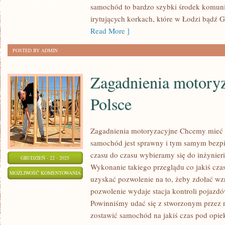
samochód to bardzo szybki środek komuni
O
irytujących korkach, które w Łodzi bądź G
POZIOM
Read More ]
SWOJEJ
FIRMY?
POSTED BY ADMIN
Zagadnienia motory
Polsce
Zagadnienia motoryzacyjne Chcemy mieć p
samochód jest sprawny i tym samym bezpi
czasu do czasu wybieramy się do inżynier
GRUDZIEŃ - 22 - 2025
Wykonanie takiego przeglądu co jakiś cz
ZAGADNIENIA
MOŻLIWOŚĆ KOMENTOWANIA
uzyskać pozwolenie na to, żeby zdołać wzr
MOTORYZACYJNE
ZOSTAŁA WYŁĄCZONA
pozwolenie wydaje stacja kontroli pojazdó
W
Powinniśmy udać się z stworzonym przez n
POLSCE
zostawić samochód na jakiś czas pod opi