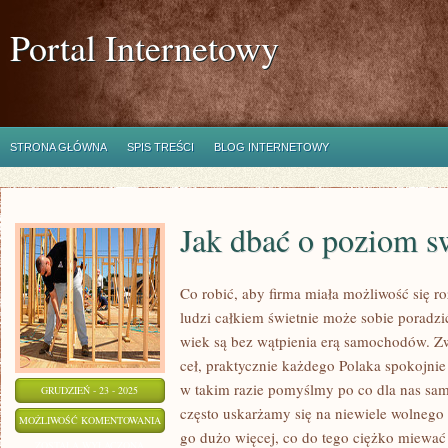
Portal Internetowy
STRONA GŁÓWNA
SPIS TREŚCI
BLOG INTERNETOWY
Jak dbać o poziom s
Co robić, aby firma miała możliwość się r
ludzi całkiem świetnie może sobie poradzi
wiek są bez wątpienia erą samochodów. Zw
ceł, praktycznie każdego Polaka spokojnie
w takim razie pomyślmy po co dla nas sa
GRUDZIEŃ - 23 - 2025
często uskarżamy się na niewiele wolnego
JAK
MOŻLIWOŚĆ KOMENTOWANIA
go dużo więcej, co do tego ciężko miewać 
DBAĆ
ZOSTAŁA WYŁĄCZONA