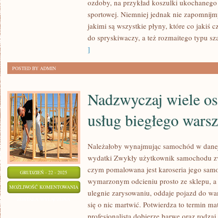
NAS,
ozdoby, na przykład koszulki ukochanego
JEŚLI
sportowej. Niemniej jednak nie zapomnijmy
jakimi są wszystkie płyny, które co jakiś 
POSIADA
do spryskiwaczy, a też rozmaitego typu 
SAMOCHÓD
]
STARA
SIĘ
POSTED BY ADMIN
NA
BIEŻĄCO
Nadzwyczaj wiele os
NABYWAĆ
usług biegłego warsz
Należałoby wynajmując samochód w danej
wydatki Zwykły użytkownik samochodu zwy
czym pomalowana jest karoseria jego sam
GRUDZIEŃ - 22 - 2025
wymarzonym odcieniu prosto ze sklepu, a j
NADZWYCZAJ
MOŻLIWOŚĆ KOMENTOWANIA
ulegnie zarysowaniu, oddaje pojazd do war
WIELE
ZOSTAŁA WYŁĄCZONA
się o nic martwić. Potwierdza to termin mat
OSÓB
profesjonalista dobierze barwę oraz rodzaj