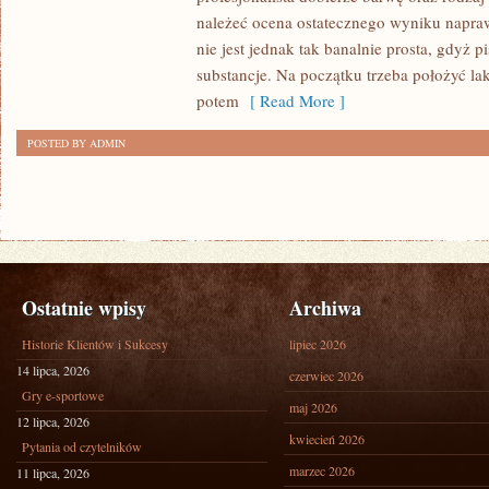
KORZYSTA
należeć ocena ostatecznego wyniku napraw
Z
nie jest jednak tak banalnie prosta, gdyż p
USŁUG
substancje. Na początku trzeba położyć la
BIEGŁEGO
potem
[ Read More ]
WARSZTATU
POSTED BY ADMIN
Ostatnie wpisy
Archiwa
Historie Klientów i Sukcesy
lipiec 2026
14 lipca, 2026
czerwiec 2026
Gry e-sportowe
maj 2026
12 lipca, 2026
kwiecień 2026
Pytania od czytelników
marzec 2026
11 lipca, 2026