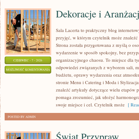
Dekoracje i Aranżac
Sala Lacerta to praktyczny blog internet
przyjęć, w którym czytelnik może znaleźć
Strona została przygotowana z myślą o os
wydarzenie w sposób spokojny, bez przyp
organizacyjnego chaosu. To miejsce dla ty
CZERWIEC - 7 - 2026
odpowiedzi związanych z wyborem sali, men
DEKORACJE
MOŻLIWOŚĆ KOMENTOWANIA
budżetu, oprawy wydarzenia oraz atmosfer
I
ZOSTAŁA WYŁĄCZONA
stronie Menu i Catering i Moda i Stylizacj
ARANŻACJE
znaleźć artykuły dotyczące wielu etapów p
pomaga zrozumieć, jak ułożyć harmonogr
swoje miejsce i cel. Czytelnik może
[ Read
POSTED BY ADMIN
Świat Przypraw