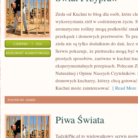
Zioła od Kuchni to blog dla osób, które 
wykorzystania ziół w codziennym życiu. St
aromatyczne rośliny mogą podkreślić smak
przekąsek i domowych przetworów. To pra
zioła nie są tylko dodatkiem do dań, lecz 
CZERWIEC - 7 - 2026
Serwis pokazuje, że pietruszka mogą być
ŚWIAT
MOŻLIWOŚĆ KOMENTOWANIA
prostych sposobów, zarówno w kuchni trady
PRZYPRAW
ZOSTAŁA WYŁĄCZONA
eksperymentalnych przepisach. Polecam Z
Naturalnej i Opinie Naszych Czytelników. 
domowych kucharzy, którzy chcą gotować 
Kuchni może zainteresować
[ Read More 
POSTED BY ADMIN
Piwa Świata
TadzikPije.pl to wielowątkowy serwis poś