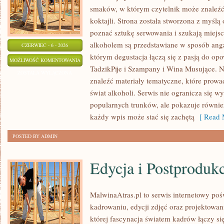
smaków, w którym czytelnik może znaleźć 
koktajli. Strona została stworzona z myślą 
poznać sztukę serwowania i szukają miejsc
alkoholem są przedstawiane w sposób anga
CZERWIEC - 6 - 2026
którym degustacja łączą się z pasją do op
PIWA
MOŻLIWOŚĆ KOMENTOWANIA
TadzikPije i Szampany i Wina Musujące. N
ŚWIATA
ZOSTAŁA WYŁĄCZONA
znaleźć materiały tematyczne, które prowa
świat alkoholi. Serwis nie ogranicza się w
popularnych trunków, ale pokazuje równi
każdy wpis może stać się zachętą
[ Read 
POSTED BY ADMIN
Edycja i Postproduk
MalwinaAtras.pl to serwis internetowy p
kadrowaniu, edycji zdjęć oraz projektowan
której fascynacja światem kadrów łączy s