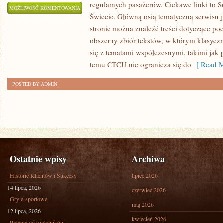
regularnych pasażerów. Ciekawe linki to S
KOLEJ
MOŻLIWOŚĆ KOMENTOWANIA
Świecie. Główną osią tematyczną serwisu 
W
ZOSTAŁA WYŁĄCZONA
stronie można znaleźć treści dotyczące po
EUROPIE
obszerny zbiór tekstów, w którym klasyczn
się z tematami współczesnymi, takimi jak 
temu CTCU nie ogranicza się do
[ Read M
POSTED BY ADMIN
Ostatnie wpisy
Archiwa
Historie Klientów i Sukcesy
lipiec 2026
14 lipca, 2026
czerwiec 2026
Gry e-sportowe
maj 2026
12 lipca, 2026
kwiecień 2026
Pytania od czytelników