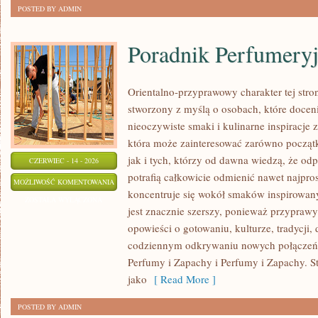
POSTED BY ADMIN
Poradnik Perfumery
Orientalno-przyprawowy charakter tej stron
stworzony z myślą o osobach, które docen
nieoczywiste smaki i kulinarne inspiracje z
która może zainteresować zarówno począt
jak i tych, którzy od dawna wiedzą, że o
CZERWIEC - 14 - 2026
potrafią całkowicie odmienić nawet najpro
PORADNIK
MOŻLIWOŚĆ KOMENTOWANIA
koncentruje się wokół smaków inspirowany
PERFUMERYJNY
ZOSTAŁA WYŁĄCZONA
jest znacznie szerszy, ponieważ przyprawy
opowieści o gotowaniu, kulturze, tradycj
codziennym odkrywaniu nowych połącze
Perfumy i Zapachy i Perfumy i Zapachy. S
jako
[ Read More ]
POSTED BY ADMIN