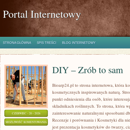
Portal Internetowy
STRONA GŁÓWNA
SPIS TREŚCI
BLOG INTERNETOWY
DIY – Zrób to sam
Bioarp24.pl to strona internetowa, która 
kosmetycznych inspirowanych naturą. Str
punkt odniesienia dla osób, które interes
składnikach roślinnych. To strona, która w
zainteresowanie naturalnymi sposobami d
CZERWIEC - 20 - 2026
Recenzje i porównania i Kosmetyki dla 
DIY
MOŻLIWOŚĆ KOMENTOWANIA
jest prezentacja kosmetyków do twarzy, ci
–
ZOSTAŁA WYŁĄCZONA