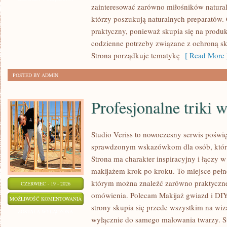
zainteresować zarówno miłośników natural
ZRÓB
którzy poszukują naturalnych preparatów. C
TO
praktyczny, ponieważ skupia się na produ
SAM
codzienne potrzeby związane z ochroną skó
Strona porządkuje tematykę
[ Read More 
POSTED BY ADMIN
Profesjonalne triki 
Studio Veriss to nowoczesny serwis poświę
sprawdzonym wskazówkom dla osób, które
Strona ma charakter inspiracyjny i łączy 
makijażem krok po kroku. To miejsce pełne
którym można znaleźć zarówno praktyczne a
CZERWIEC - 19 - 2026
omówienia. Polecam Makijaż gwiazd i DIY
PROFESJONALNE
MOŻLIWOŚĆ KOMENTOWANIA
strony skupia się przede wszystkim na wiza
TRIKI
ZOSTAŁA WYŁĄCZONA
wyłącznie do samego malowania twarzy. St
WIZAŻYSTÓW