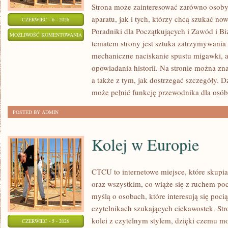
Strona może zainteresować zarówno osoby, 
aparatu, jak i tych, którzy chcą szukać now
CZERWIEC - 6 - 2026
Poradniki dla Początkujących i Zawód i B
EDYCJA
MOŻLIWOŚĆ KOMENTOWANIA
tematem strony jest sztuka zatrzymywania 
I
ZOSTAŁA WYŁĄCZONA
mechaniczne naciskanie spustu migawki, a
POSTPRODUKCJA
opowiadania historii. Na stronie można zn
a także z tym, jak dostrzegać szczegóły. 
może pełnić funkcję przewodnika dla osób
POSTED BY ADMIN
Kolej w Europie
CTCU to internetowe miejsce, które skupi
oraz wszystkim, co wiąże się z ruchem po
myślą o osobach, które interesują się poci
czytelnikach szukających ciekawostek. St
kolei z czytelnym stylem, dzięki czemu m
CZERWIEC - 5 - 2026