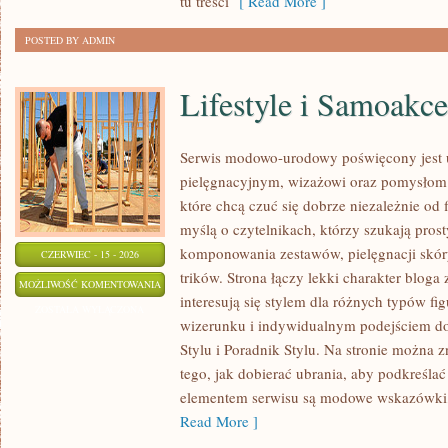
tu treści
[ Read More ]
POSTED BY ADMIN
Lifestyle i Samoakce
Serwis modowo-urodowy poświęcony jest u
pielęgnacyjnym, wizażowi oraz pomysłom 
które chcą czuć się dobrze niezależnie od 
myślą o czytelnikach, którzy szukają pros
komponowania zestawów, pielęgnacji skór
CZERWIEC - 15 - 2026
trików. Strona łączy lekki charakter bloga
LIFESTYLE
MOŻLIWOŚĆ KOMENTOWANIA
interesują się stylem dla różnych typów 
I
ZOSTAŁA WYŁĄCZONA
wizerunku i indywidualnym podejściem d
SAMOAKCEPTACJA
Stylu i Poradnik Stylu. Na stronie można z
tego, jak dobierać ubrania, aby podkreśla
elementem serwisu są modowe wskazówki, 
Read More ]