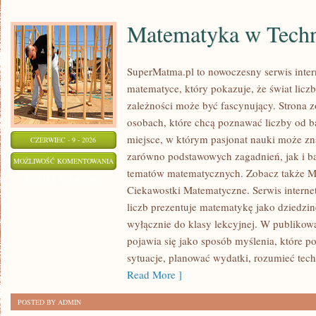
Matematyka w Techn
SuperMatma.pl to nowoczesny serwis inte
matematyce, który pokazuje, że świat licz
zależności może być fascynujący. Strona z
osobach, które chcą poznawać liczby od ba
miejsce, w którym pasjonat nauki może zn
CZERWIEC - 9 - 2026
zarówno podstawowych zagadnień, jak i b
MATEMATYKA
MOŻLIWOŚĆ KOMENTOWANIA
tematów matematycznych. Zobacz także M
W
ZOSTAŁA WYŁĄCZONA
Ciekawostki Matematyczne. Serwis interne
TECHNOLOGII
liczb prezentuje matematykę jako dziedzinę
I
wyłącznie do klasy lekcyjnej. W publiko
NAUCE
pojawia się jako sposób myślenia, które 
sytuacje, planować wydatki, rozumieć tech
Read More ]
POSTED BY ADMIN