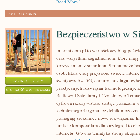
Read More ]
POSTED BY ADMIN
Bezpieczeństwo w Si
Internat.com.pl to wartościowy blog poś
oraz wszystkim zagadnieniom, które mają
korzystaniem z smartfona. Strona może b
osób, które chcą przyswoić świecie intern
światłowodów, 5G, chmury, hostingu, cyb
CZERWIEC - 17 - 2026
praktycznych rozwiązań technologicznych. 
BEZPIECZEŃSTWO
MOŻLIWOŚĆ KOMENTOWANIA
Radiowy i Satelitarny i Czytelnicy o Tema
W
ZOSTAŁA WYŁĄCZONA
cyfrowa rzeczywistość zostaje pokazana w
SIECI
technicznego żargonu, czytelnik może znal
pomagają zrozumieć nowe rozwiązania. In
funkcję kompendium dla każdego, kto chce
internetu. Główna tematyka strony skupia s