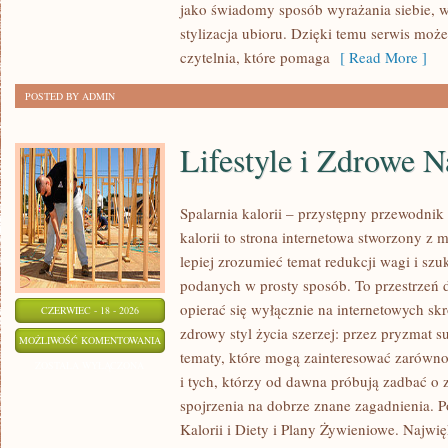
jako świadomy sposób wyrażania siebie, 
stylizacja ubioru. Dzięki temu serwis moż
czytelnia, które pomaga
[ Read More ]
POSTED BY ADMIN
Lifestyle i Zdrowe 
Spalarnia kalorii – przystępny przewodnik 
kalorii to strona internetowa stworzony z 
lepiej zrozumieć temat redukcji wagi i szu
podanych w prosty sposób. To przestrzeń d
opierać się wyłącznie na internetowych skr
CZERWIEC - 18 - 2026
zdrowy styl życia szerzej: przez pryzmat s
LIFESTYLE
MOŻLIWOŚĆ KOMENTOWANIA
tematy, które mogą zainteresować zarówno
I
ZOSTAŁA WYŁĄCZONA
i tych, którzy od dawna próbują zadbać o 
ZDROWE
spojrzenia na dobrze znane zagadnienia. 
NAWYKI
Kalorii i Diety i Plany Żywieniowe. Najwięk