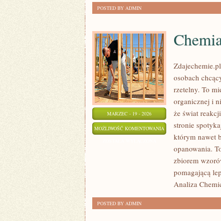
POSTED BY ADMIN
Chemi
Zdajechemie.pl
osobach chcący
rzetelny. To mi
organicznej i n
że świat reakcj
MARZEC - 19 - 2026
stronie spotyka
CHEMIA
MOŻLIWOŚĆ KOMENTOWANIA
którym nawet ba
DIY
ZOSTAŁA WYŁĄCZONA
opanowania. To
zbiorem wzorów 
pomagającą lepi
Analiza Chemic
POSTED BY ADMIN