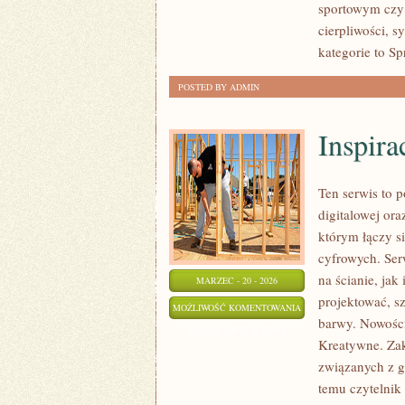
sportowym czy 
cierpliwości, 
kategorie to Sp
POSTED BY ADMIN
Inspira
Ten serwis to p
digitalowej ora
którym łączy si
cyfrowych. Se
na ścianie, jak
MARZEC - 20 - 2026
projektować, s
INSPIRACJE
MOŻLIWOŚĆ KOMENTOWANIA
barwy. Nowości 
I
ZOSTAŁA WYŁĄCZONA
Kreatywne. Zak
STYLE
związanych z gr
ARTYSTYCZNE
temu czytelnik