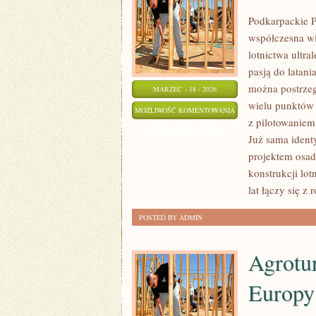
Podkarpackie P
współczesna wi
lotnictwa ultra
pasją do latani
można postrzeg
MARZEC - 18 - 2026
wielu punktów 
KARIERA
MOŻLIWOŚĆ KOMENTOWANIA
z pilotowaniem
W
ZOSTAŁA WYŁĄCZONA
Już sama ident
LOTNICTWIE
projektem osad
konstrukcji lo
lat łączy się z
POSTED BY ADMIN
Agrotu
Europy