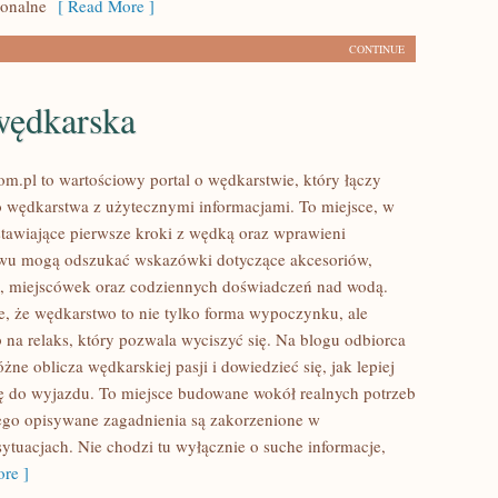
jonalne
[ Read More ]
CONTINUE
wędkarska
m.pl to wartościowy portal o wędkarstwie, który łączy
 wędkarstwa z użytecznymi informacjami. To miejsce, w
tawiające pierwsze kroki z wędką oraz wprawieni
owu mogą odszukać wskazówki dotyczące akcesoriów,
, miejscówek oraz codziennych doświadczeń nad wodą.
e, że wędkarstwo to nie tylko forma wypoczynku, ale
 na relaks, który pozwala wyciszyć się. Na blogu odbiorca
ne oblicza wędkarskiej pasji i dowiedzieć się, jak lepiej
ę do wyjazdu. To miejsce budowane wokół realnych potrzeb
ego opisywane zagadnienia są zakorzenione w
sytuacjach. Nie chodzi tu wyłącznie o suche informacje,
re ]