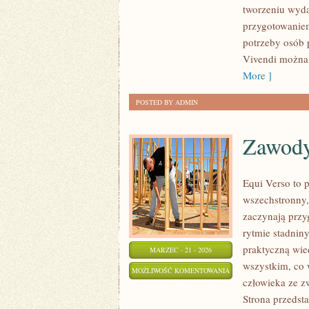
tworzeniu wyda
przygotowaniem
potrzeby osób 
Vivendi można 
More ]
POSTED BY ADMIN
Zawody
Equi Verso to 
wszechstronny,
zaczynają przyg
rytmie stadniny
praktyczną wie
MARZEC - 21 - 2026
wszystkim, co w
ZAWODY
MOŻLIWOŚĆ KOMENTOWANIA
człowieka ze z
I
ZOSTAŁA WYŁĄCZONA
Strona przedst
WYDARZENIA