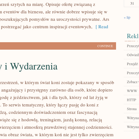
31
rzeń szytych na miarę. Opisuje ofertę związaną z
 eventów dla biznesu, ale równie dobrze wpisuje się w
« lip
poszukujących pomysłów na uroczystości prywatne. Ars
postrzegać jako centrum inspiracji eventowych,
[ Read
Rekl
Przeczyt
CONTINUE
Odwiedź
 i Wydarzenia
Przejdź 
Przeczyt
przestrzeń, w którym świat koni zostaje pokazany w sposób
Zobacz 
 angażujący i przystępny zarówno dla osób, które dopiero
WWW
odę z jeździectwem, jak i dla tych, którzy od lat żyją w
HTTP
. To serwis tematyczny, który łączy pasję do koni z
Strona
dzą, codziennym doświadczeniem oraz fascynacją
Witryna
iąże się z hodowlą, treningiem, jazdą konną, relacją
wierzęciem i atmosferą prawdziwej stajennej codzienności.
Witryna
awia obraz świata, w którym koń nie jest tylko zwierzęciem