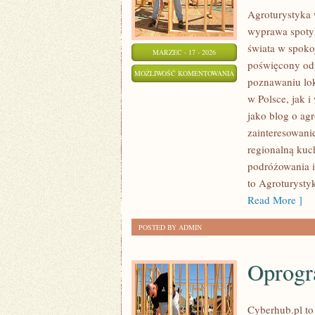
Agroturystyka 
wyprawa spotyka
świata w spoko
MARZEC - 17 - 2026
poświęcony od
AGROTURYSTYKA
MOŻLIWOŚĆ KOMENTOWANIA
poznawaniu lok
W
ZOSTAŁA WYŁĄCZONA
w Polsce, jak 
SERCU
jako blog o agr
WINNIC
zainteresowan
EUROPY
regionalną kuc
podróżowania i
to Agroturysty
Read More ]
POSTED BY ADMIN
Oprogr
Cyberhub.pl to