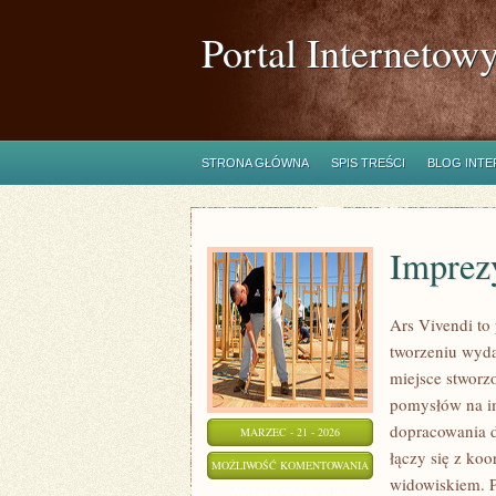
Portal Internetow
STRONA GŁÓWNA
SPIS TREŚCI
BLOG INT
Imprez
Ars Vivendi to 
tworzeniu wyd
miejsce stworzo
pomysłów na im
dopracowania d
MARZEC - 21 - 2026
łączy się z ko
IMPREZY
MOŻLIWOŚĆ KOMENTOWANIA
widowiskiem. P
TEMATYCZNE
ZOSTAŁA WYŁĄCZONA