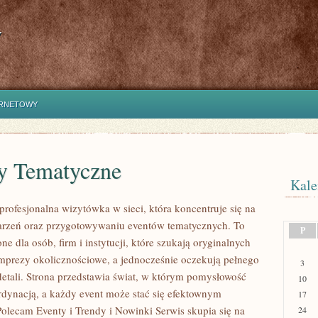
y
ERNETOWY
y Tematyczne
Kale
profesjonalna wizytówka w sieci, która koncentruje się na
arzeń oraz przygotowywaniu eventów tematycznych. To
P
ne dla osób, firm i instytucji, które szukają oryginalnych
prezy okolicznościowe, a jednocześnie oczekują pełnego
3
etali. Strona przedstawia świat, w którym pomysłowość
10
ordynacją, a każdy event może stać się efektownym
17
olecam Eventy i Trendy i Nowinki Serwis skupia się na
24