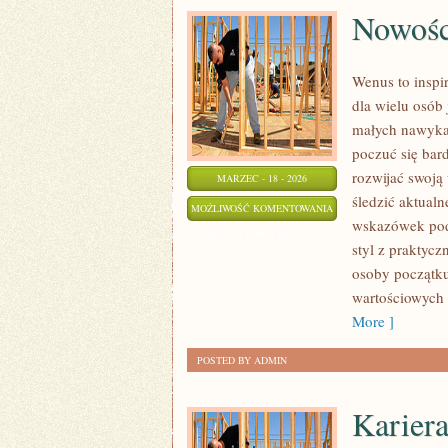
Nowośc
Wenus to inspi
dla wielu osób 
małych nawyka
poczuć się bar
rozwijać swoją
MARZEC - 18 - 2026
śledzić aktualn
NOWOŚCI
MOŻLIWOŚĆ KOMENTOWANIA
wskazówek poda
KOSMETYCZNE
ZOSTAŁA WYŁĄCZONA
styl z praktyc
osoby początku
wartościowych t
More ]
POSTED BY ADMIN
Kariera