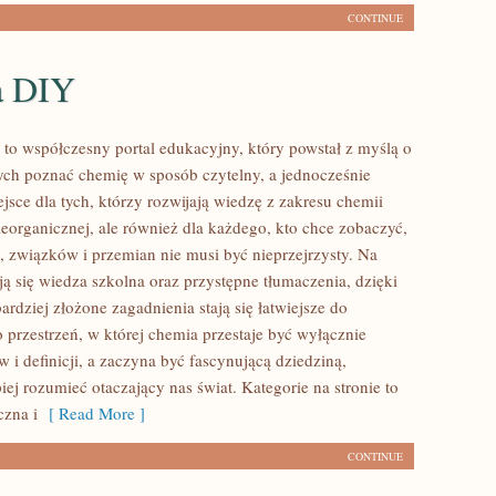
CONTINUE
a DIY
 to współczesny portal edukacyjny, który powstał z myślą o
ch poznać chemię w sposób czytelny, a jednocześnie
ejsce dla tych, którzy rozwijają wiedzę z zakresu chemii
ieorganicznej, ale również dla każdego, kto chce zobaczyć,
i, związków i przemian nie musi być nieprzejrzysty. Na
ją się wiedza szkolna oraz przystępne tłumaczenia, dzięki
rdziej złożone zagadnienia stają się łatwiejsze do
 przestrzeń, w której chemia przestaje być wyłącznie
i definicji, a zaczyna być fascynującą dziedziną,
ej rozumieć otaczający nas świat. Kategorie na stronie to
zna i
[ Read More ]
CONTINUE