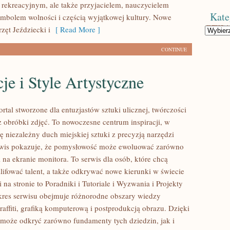
rekreacyjnym, ale także przyjacielem, nauczycielem
Kate
symbolem wolności i częścią wyjątkowej kultury. Nowe
rzęt Jeździecki i
[ Read More ]
Kategorie
CONTINUE
cje i Style Artystyczne
ortal stworzone dla entuzjastów sztuki ulicznej, twórczości
z obróbki zdjęć. To nowoczesne centrum inspiracji, w
ę niezależny duch miejskiej sztuki z precyzją narzędzi
rwis pokazuje, że pomysłowość może ewoluować zarówno
 i na ekranie monitora. To serwis dla osób, które chcą
zlifować talent, a także odkrywać nowe kierunki w świecie
na stronie to Poradniki i Tutoriale i Wyzwania i Projekty
res serwisu obejmuje różnorodne obszary wiedzy
affiti, grafiką komputerową i postprodukcją obrazu. Dzięki
 może odkryć zarówno fundamenty tych dziedzin, jak i