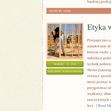
bardziej profes
POSTED BY ADMIN
Etyka 
Pzwpajeczno.co
zamiłowanie do
którym osoby s
miłośnicy poł
technik połowu
MARZEC - 19 - 2026
Strona pokazuj
ETYKA
MOŻLIWOŚĆ KOMENTOWANIA
również sposób
WĘDKARSKA
ZOSTAŁA WYŁĄCZONA
może poznać róż
przygotować si
wędkarzy, dlat
rzeczywistych 
lecz
[ Read Mo