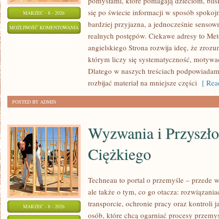
pomysłami, które pomagają dzieciom, bli
się po świecie informacji w sposób spokoj
MARZEC - 8 - 2026
bardziej przyjazna, a jednocześnie sensow
MATERIAŁY
MOŻLIWOŚĆ KOMENTOWANIA
realnych postępów. Ciekawe adresy to Me
EDUKACYJNE
ZOSTAŁA WYŁĄCZONA
angielskiego Strona rozwija ideę, że zrozu
którym liczy się systematyczność, motywac
Dlatego w naszych treściach podpowiadamy
rozbijać materiał na mniejsze części
[ Read
POSTED BY ADMIN
Wyzwania i Przyszło
Ciężkiego
Techneau to portal o przemyśle – przede 
ale także o tym, co go otacza: rozwiązania
transporcie, ochronie pracy oraz kontroli 
MARZEC - 8 - 2026
osób, które chcą ogarniać procesy przemy