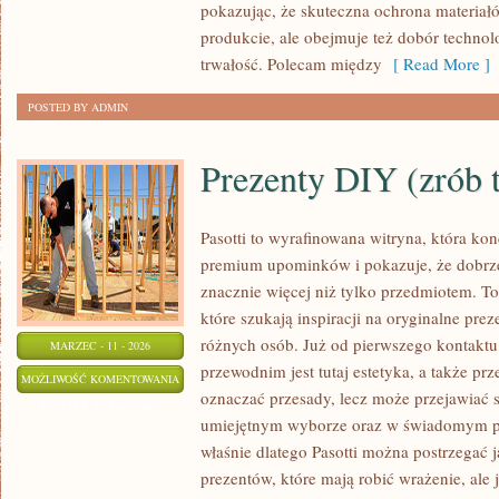
pokazując, że skuteczna ochrona materiał
PRAC
produkcie, ale obejmuje też dobór technolo
trwałość. Polecam między
[ Read More ]
POSTED BY ADMIN
Prezenty DIY (zrób 
Pasotti to wyrafinowana witryna, która kon
premium upominków i pokazuje, że dobrz
znacznie więcej niż tylko przedmiotem. To
które szukają inspiracji na oryginalne prez
różnych osób. Już od pierwszego kontakt
MARZEC - 11 - 2026
przewodnim jest tutaj estetyka, a także prz
PREZENTY
MOŻLIWOŚĆ KOMENTOWANIA
oznaczać przesady, lecz może przejawiać 
DIY
ZOSTAŁA WYŁĄCZONA
umiejętnym wyborze oraz w świadomym p
(ZRÓB
właśnie dlatego Pasotti można postrzegać 
TO
prezentów, które mają robić wrażenie, ale
SAM)