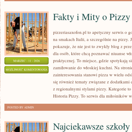
Fakty i Mity o Pizzy
pizzeriasaxofon.pl to apetyczny serwis o g
na smakach Italii, a szczególnie na pizzy. 
pokazuje, że nie jest to zwykły blog z prz
dla osób, które chcą poznawać niuanse wło
praktycznej. To miejsce, gdzie spotykają s
MARZEC - 11 - 2026
zamiłowanie do włoskiej kuchni. Na stroni
FAKTY
MOŻLIWOŚĆ KOMENTOWANIA
zainteresowania stanowi pizza w wielu ods
I
ZOSTAŁA WYŁĄCZONA
się również tematy związane z dodatkami d
MITY
z regionalnymi stylami pizzy. Kategorie t
O
Historia Pizzy. To serwis dla miłośników w
PIZZY
POSTED BY ADMIN
Najciekawsze szkoły