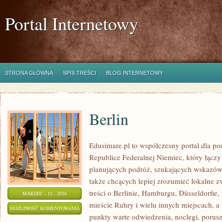
Portal Internetowy
STRONA GŁÓWNA
SPIS TREŚCI
BLOG INTERNETOWY
Berlin
Edusimare.pl to współczesny portal dla 
Republice Federalnej Niemiec, który łącz
planujących podróż, szukających wskazów
także chcących lepiej zrozumieć lokalne zw
treści o Berlinie, Hamburgu, Düsseldorfie,
MARZEC - 12 - 2026
mieście Ruhry i wielu innych miejscach, 
BERLIN
MOŻLIWOŚĆ KOMENTOWANIA
punkty warte odwiedzenia, noclegi, porusz
ZOSTAŁA WYŁĄCZONA