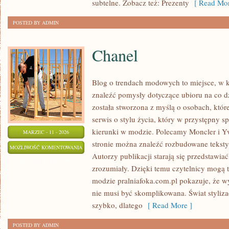
subtelne. Zobacz też: Prezenty
[ Read Mor
POSTED BY ADMIN
Chanel
Blog o trendach modowych to miejsce, w k
znaleźć pomysły dotyczące ubioru na co dz
została stworzona z myślą o osobach, któr
serwis o stylu życia, który w przystępny 
kierunki w modzie. Polecamy Moncler i Yv
MARZEC - 11 - 2026
stronie można znaleźć rozbudowane teksty,
CHANEL
MOŻLIWOŚĆ KOMENTOWANIA
Autorzy publikacji starają się przedstawia
ZOSTAŁA WYŁĄCZONA
zrozumiały. Dzięki temu czytelnicy mogą 
modzie pralniafoka.com.pl pokazuje, że wy
nie musi być skomplikowana. Świat styliza
szybko, dlatego
[ Read More ]
POSTED BY ADMIN