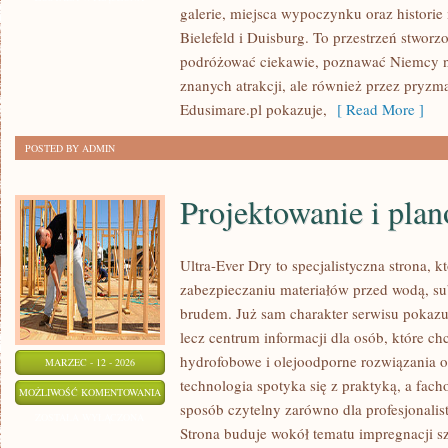
galerie, miejsca wypoczynku oraz historie
Bielefeld i Duisburg. To przestrzeń stworz
podróżować ciekawie, poznawać Niemcy nie
znanych atrakcji, ale również przez pryzm
Edusimare.pl pokazuje,
[ Read More ]
POSTED BY ADMIN
Projektowanie i pla
Ultra-Ever Dry to specjalistyczna strona, k
zabezpieczaniu materiałów przed wodą, su
brudem. Już sam charakter serwisu pokazuje
lecz centrum informacji dla osób, które chc
hydrofobowe i olejoodporne rozwiązania o
MARZEC - 12 - 2026
technologia spotyka się z praktyką, a fac
PROJEKTOWANIE
MOŻLIWOŚĆ KOMENTOWANIA
sposób czytelny zarówno dla profesjonalist
I
ZOSTAŁA WYŁĄCZONA
Strona buduje wokół tematu impregnacji sz
PLANOWANIE