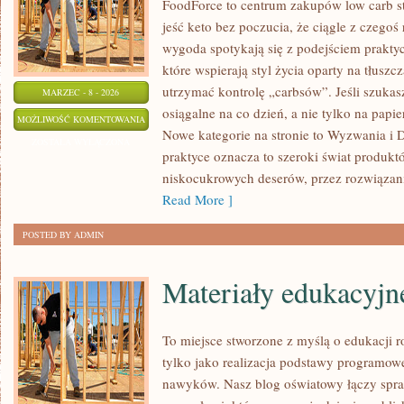
FoodForce to centrum zakupów low carb st
jeść keto bez poczucia, że ciągle z czegoś
wygoda spotykają się z podejściem prakty
które wspierają styl życia oparty na tłusz
utrzymać kontrolę „carbsów”. Jeśli szukasz 
MARZEC - 8 - 2026
osiągalne na co dzień, a nie tylko na papier
KETO
MOŻLIWOŚĆ KOMENTOWANIA
Nowe kategorie na stronie to Wyzwania i 
FAKTY
ZOSTAŁA WYŁĄCZONA
praktyce oznacza to szeroki świat produkt
I
niskocukrowych deserów, przez rozwiązania
MITY
Read More ]
POSTED BY ADMIN
Materiały edukacyjn
To miejsce stworzone z myślą o edukacji r
tylko jako realizacja podstawy programowe
nawyków. Nasz blog oświatowy łączy spr