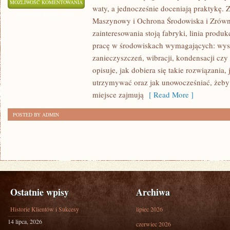
WYZWANIA
MOŻLIWOŚĆ KOMENTOWANIA
waty, a jednocześnie doceniają praktykę.
I
ZOSTAŁA WYŁĄCZONA
Maszynowy i Ochrona Środowiska i Zrów
PRZYSZŁOŚĆ
zainteresowania stoją fabryki, linia produk
PRZEMYSŁU
pracę w środowiskach wymagających: wyso
CIĘŻKIEGO
zanieczyszczeń, wibracji, kondensacji czy
opisuje, jak dobiera się takie rozwiązania, 
utrzymywać oraz jak unowocześniać, żeby
miejsce zajmują
[ Read More ]
POSTED BY ADMIN
Ostatnie wpisy
Archiwa
Historie Klientów i Sukcesy
lipiec 2026
14 lipca, 2026
czerwiec 2026