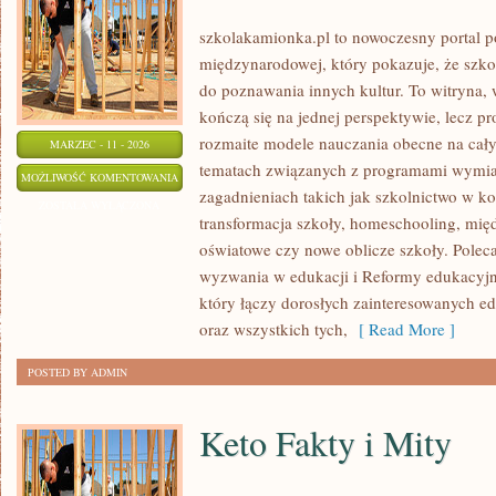
szkolakamionka.pl to nowoczesny portal 
międzynarodowej, który pokazuje, że szk
do poznawania innych kultur. To witryna, 
kończą się na jednej perspektywie, lecz p
rozmaite modele nauczania obecne na całym
MARZEC - 11 - 2026
tematach związanych z programami wymian
NAJCIEKAWSZE
MOŻLIWOŚĆ KOMENTOWANIA
zagadnieniach takich jak szkolnictwo w k
SZKOŁY
ZOSTAŁA WYŁĄCZONA
transformacja szkoły, homeschooling, mi
ŚWIATA
oświatowe czy nowe oblicze szkoły. Polec
wyzwania w edukacji i Reformy edukacyjne 
który łączy dorosłych zainteresowanych e
oraz wszystkich tych,
[ Read More ]
POSTED BY ADMIN
Keto Fakty i Mity