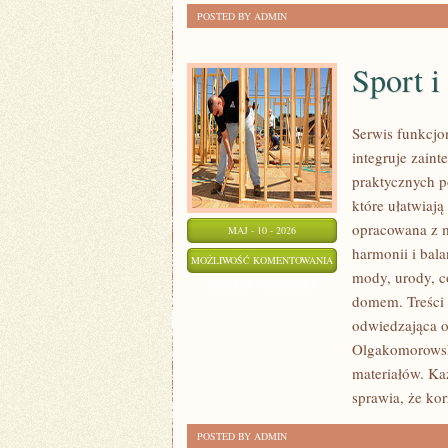
POSTED BY ADMIN
Sport 
Serwis funkcjo
integruje zaint
praktycznych p
które ułatwiaj
opracowana z m
MAJ - 10 - 2026
harmonii i bal
SPORT
MOŻLIWOŚĆ KOMENTOWANIA
mody, urody, 
I
ZOSTAŁA WYŁĄCZONA
domem. Treści 
AKTYWNOŚĆ
odwiedzająca o
Olgakomorowska
materiałów. Każ
sprawia, że kor
POSTED BY ADMIN