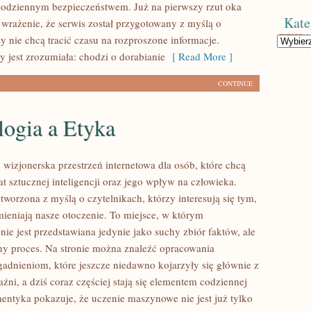
odziennym bezpieczeństwem. Już na pierwszy rzut oka
Kate
wrażenie, że serwis został przygotowany z myślą o
zy nie chcą tracić czasu na rozproszone informacje.
Kategorie
y jest zrozumiała: chodzi o dorabianie
[ Read More ]
CONTINUE
logia a Etyka
wizjonerska przestrzeń internetowa dla osób, które chcą
t sztucznej inteligencji oraz jego wpływ na człowieka.
stworzona z myślą o czytelnikach, którzy interesują się tym,
ieniają nasze otoczenie. To miejsce, w którym
ie jest przedstawiana jedynie jako suchy zbiór faktów, ale
y proces. Na stronie można znaleźć opracowania
adnieniom, które jeszcze niedawno kojarzyły się głównie z
ni, a dziś coraz częściej stają się elementem codziennej
entyka pokazuje, że uczenie maszynowe nie jest już tylko