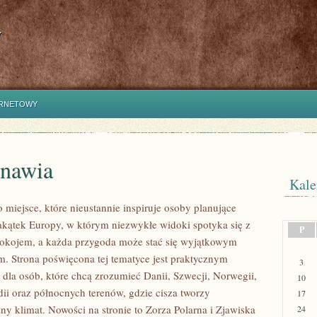
y
ERNETOWY
nawia
Kale
 miejsce, które nieustannie inspiruje osoby planujące
kątek Europy, w którym niezwykłe widoki spotyka się z
P
okojem, a każda przygoda może stać się wyjątkowym
. Strona poświęcona tej tematyce jest praktycznym
3
dla osób, które chcą zrozumieć Danii, Szwecji, Norwegii,
10
ndii oraz północnych terenów, gdzie cisza tworzy
17
ny klimat. Nowości na stronie to Zorza Polarna i Zjawiska
24