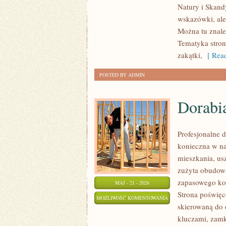
Natury i Skandy
wskazówki, ale
Można tu znale
Tematyka stron
zakątki,
[ Read
POSTED BY ADMIN
Dorabi
Profesjonalne d
konieczna w n
mieszkania, us
zużyta obudow
zapasowego kom
MAJ - 21 - 2026
Strona poświęc
DORABIANIE
MOŻLIWOŚĆ KOMENTOWANIA
skierowaną do 
KLUCZYKÓW
ZOSTAŁA WYŁĄCZONA
kluczami, zam