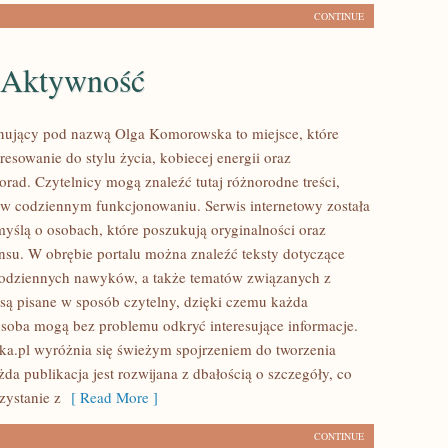
CONTINUE
i Aktywność
nujący pod nazwą Olga Komorowska to miejsce, które
eresowanie do stylu życia, kobiecej energii oraz
orad. Czytelnicy mogą znaleźć tutaj różnorodne treści,
ą w codziennym funkcjonowaniu. Serwis internetowy została
yślą o osobach, które poszukują oryginalności oraz
ansu. W obrębie portalu można znaleźć teksty dotyczące
codziennych nawyków, a także tematów związanych z
są pisane w sposób czytelny, dzięki czemu każda
soba mogą bez problemu odkryć interesujące informacje.
.pl wyróżnia się świeżym spojrzeniem do tworzenia
da publikacja jest rozwijana z dbałością o szczegóły, co
zystanie z
[ Read More ]
CONTINUE