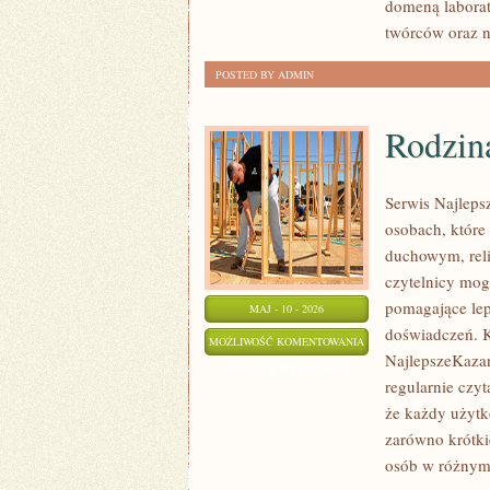
domeną laborat
twórców oraz n
POSTED BY ADMIN
Rodzin
Serwis Najleps
osobach, które
duchowym, reli
czytelnicy mog
pomagające lep
MAJ - 10 - 2026
doświadczeń. K
RODZINA
MOŻLIWOŚĆ KOMENTOWANIA
NajlepszeKazan
I
ZOSTAŁA WYŁĄCZONA
regularnie czyt
WYCHOWANIE
że każdy użytk
W
zarówno krótkie
WIERZE
osób w różnym