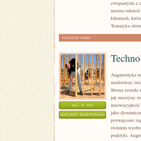
związanymi z c
można odnieść 
klientach, któr
Tematyka stron
POSTED BY ADMIN
Techno
Augmentyka to 
analizować świa
Strona została 
jak maszyny zm
innowacyjność n
MAJ - 20 - 2026
jako dynamiczn
TECHNOLOGIA
MOŻLIWOŚĆ KOMENTOWANIA
poświęcone zag
A
ZOSTAŁA WYŁĄCZONA
światem wyobraź
ETYKA
praktyki. Augm