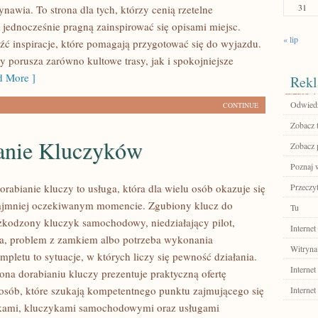
31
nawia. To strona dla tych, którzy cenią rzetelne
 jednocześnie pragną zainspirować się opisami miejsc.
« lip
źć inspiracje, które pomagają przygotować się do wyjazdu.
y porusza zarówno kultowe trasy, jak i spokojniejsze
 More ]
Rekl
Odwiedź
CONTINUE
Zobacz 
anie Kluczyków
Zobacz 
Poznaj w
orabianie kluczy to usługa, która dla wielu osób okazuje się
Przeczyt
ajmniej oczekiwanym momencie. Zgubiony klucz do
Tu
zkodzony kluczyk samochodowy, niedziałający pilot,
Internet
a, problem z zamkiem albo potrzeba wykonania
Witryna
pletu to sytuacje, w których liczy się pewność działania.
Internet
ona dorabianiu kluczy prezentuje praktyczną ofertę
osób, które szukają kompetentnego punktu zajmującego się
Internet
kami, kluczykami samochodowymi oraz usługami