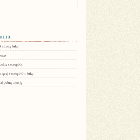
ama:
 stronę tutaj
teraz
pełne szczegóły
ięcej szczegółów tutaj
aj pełną wersję