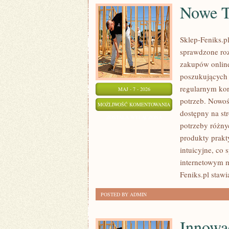
Nowe T
Sklep-Feniks.pl
sprawdzone ro
zakupów online
poszukujących 
regularnym kor
MAJ - 7 - 2026
potrzeb. Nowoś
NOWE
MOŻLIWOŚĆ KOMENTOWANIA
dostępny na st
TECHNOLOGIE
ZOSTAŁA WYŁĄCZONA
potrzeby różny
produkty prakty
intuicyjne, co
internetowym m
Feniks.pl stawi
POSTED BY ADMIN
Innowa