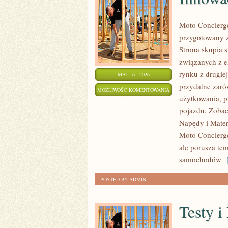
Moto Concierge
przygotowany 
Strona skupia 
związanych z e
rynku z drugie
MAJ - 6 - 2026
przydatne zaró
INNOWACYJNE
MOŻLIWOŚĆ KOMENTOWANIA
użytkowania, p
NAPĘDY
ZOSTAŁA WYŁĄCZONA
pojazdu. Zobac
I
Napędy i Mater
MATERIAŁY
Moto Concierge
ale porusza te
samochodów
[
POSTED BY ADMIN
Testy i