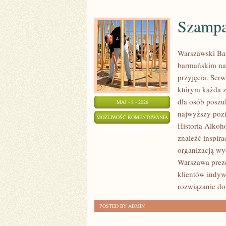
Szampa
Warszawski Ba
barmańskim na 
przyjęcia. Serw
którym każda z
dla osób poszu
MAJ - 8 - 2026
najwyższy pozi
SZAMPANY
MOŻLIWOŚĆ KOMENTOWANIA
Historia Alkoh
I
ZOSTAŁA WYŁĄCZONA
znaleźć inspir
WINA
organizacją wy
MUSUJĄCE
Warszawa preze
klientów indyw
rozwiązanie do
POSTED BY ADMIN