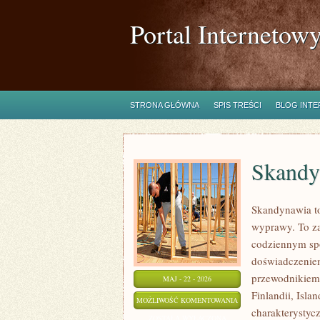
Portal Internetow
STRONA GŁÓWNA
SPIS TREŚCI
BLOG INT
Skandy
Skandynawia to
wyprawy. To za
codziennym sp
doświadczeniem
przewodnikiem 
MAJ - 22 - 2026
Finlandii, Isla
SKANDYNAWIA
MOŻLIWOŚĆ KOMENTOWANIA
charakterystycz
ZOSTAŁA WYŁĄCZONA