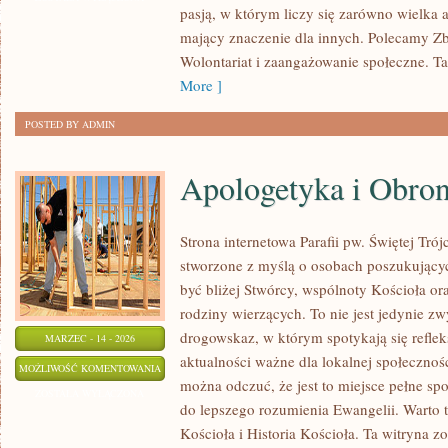
pasją, w którym liczy się zarówno wielka a
ŚWIECIE
mający znaczenie dla innych. Polecamy Zb
Wolontariat i zaangażowanie społeczne. Ta 
More ]
POSTED BY ADMIN
Apologetyka i Obro
Strona internetowa Parafii pw. Świętej Tró
stworzone z myślą o osobach poszukujący
być bliżej Stwórcy, wspólnoty Kościoła or
rodziny wierzących. To nie jest jedynie z
drogowskaz, w którym spotykają się refleksj
MARZEC - 14 - 2026
aktualności ważne dla lokalnej społecznoś
APOLOGETYKA
MOŻLIWOŚĆ KOMENTOWANIA
można odczuć, że jest to miejsce pełne sp
I
ZOSTAŁA WYŁĄCZONA
do lepszego rozumienia Ewangelii. Warto 
OBRONA
Kościoła i Historia Kościoła. Ta witryna z
WIARY