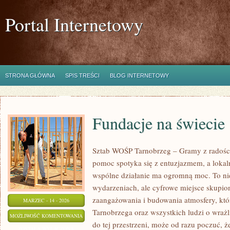
Portal Internetowy
STRONA GŁÓWNA
SPIS TREŚCI
BLOG INTERNETOWY
Fundacje na świecie
Sztab WOŚP Tarnobrzeg – Gramy z radości
pomoc spotyka się z entuzjazmem, a lokal
wspólne działanie ma ogromną moc. To nie
wydarzeniach, ale cyfrowe miejsce skupio
zaangażowania i budowania atmosfery, kt
MARZEC - 14 - 2026
Tarnobrzega oraz wszystkich ludzi o wrażli
FUNDACJE
MOŻLIWOŚĆ KOMENTOWANIA
do tej przestrzeni, może od razu poczuć, że
NA
ZOSTAŁA WYŁĄCZONA