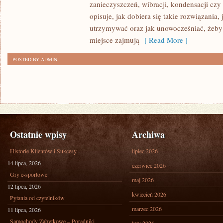
zanieczyszczeń, wibracji, kondensacji czy
opisuje, jak dobiera się takie rozwiązania, 
utrzymywać oraz jak unowocześniać, żeby
miejsce zajmują
[ Read More ]
POSTED BY ADMIN
Ostatnie wpisy
Archiwa
Historie Klientów i Sukcesy
lipiec 2026
14 lipca, 2026
czerwiec 2026
Gry e-sportowe
maj 2026
12 lipca, 2026
kwiecień 2026
Pytania od czytelników
marzec 2026
11 lipca, 2026
Samochody Zabytkowe – Poradniki