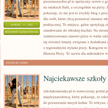
pizzeriasaxofon.pl to apetyczny serwis o g
na smakach Italii, a szczególnie na pizzy. 
pokazuje, że nie jest to zwykły blog z prz
dla osób, które chcą poznawać niuanse wło
praktycznej. To miejsce, gdzie spotykają s
MARZEC - 11 - 2026
zamiłowanie do włoskiej kuchni. Na stroni
FAKTY
MOŻLIWOŚĆ KOMENTOWANIA
zainteresowania stanowi pizza w wielu ods
I
ZOSTAŁA WYŁĄCZONA
się również tematy związane z dodatkami d
MITY
z regionalnymi stylami pizzy. Kategorie t
O
Historia Pizzy. To serwis dla miłośników w
PIZZY
POSTED BY ADMIN
Najciekawsze szkoły
szkolakamionka.pl to nowoczesny portal 
międzynarodowej, który pokazuje, że szk
do poznawania innych kultur. To witryna, 