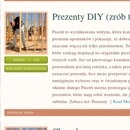
Prezenty DIY (zrób 
Pasotti to wyrafinowana witryna, która kon
premium upominków i pokazuje, że dobrz
znacznie więcej niż tylko przedmiotem. To
które szukają inspiracji na oryginalne prez
różnych osób. Już od pierwszego kontakt
MARZEC - 11 - 2026
przewodnim jest tutaj estetyka, a także prz
PREZENTY
MOŻLIWOŚĆ KOMENTOWANIA
oznaczać przesady, lecz może przejawiać 
DIY
ZOSTAŁA WYŁĄCZONA
umiejętnym wyborze oraz w świadomym p
(ZRÓB
właśnie dlatego Pasotti można postrzegać 
TO
prezentów, które mają robić wrażenie, ale
SAM)
subtelne. Zobacz też: Prezenty
[ Read Mor
POSTED BY ADMIN