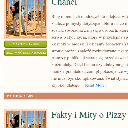
Chanel
Blog o trendach modowych to miejsce, w k
znaleźć pomysły dotyczące ubioru na co dz
została stworzona z myślą o osobach, któr
serwis o stylu życia, który w przystępny 
kierunki w modzie. Polecamy Moncler i Yv
MARZEC - 11 - 2026
stronie można znaleźć rozbudowane teksty,
CHANEL
MOŻLIWOŚĆ KOMENTOWANIA
Autorzy publikacji starają się przedstawia
ZOSTAŁA WYŁĄCZONA
zrozumiały. Dzięki temu czytelnicy mogą 
modzie pralniafoka.com.pl pokazuje, że wy
nie musi być skomplikowana. Świat styliza
szybko, dlatego
[ Read More ]
POSTED BY ADMIN
Fakty i Mity o Pizzy