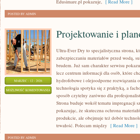
Edusimare.pl pokazuje,
[ Read More ]
POSTED BY ADMIN
Projektowanie i pla
Ultra-Ever Dry to specjalistyczna strona, k
zabezpieczaniu materiałów przed wodą, su
brudem. Już sam charakter serwisu pokazuje
lecz centrum informacji dla osób, które chc
hydrofobowe i olejoodporne rozwiązania o
MARZEC - 12 - 2026
technologia spotyka się z praktyką, a fac
PROJEKTOWANIE
MOŻLIWOŚĆ KOMENTOWANIA
sposób czytelny zarówno dla profesjonalist
I
ZOSTAŁA WYŁĄCZONA
Strona buduje wokół tematu impregnacji sz
PLANOWANIE
pokazując, że skuteczna ochrona materiał
PRAC
produkcie, ale obejmuje też dobór technolo
trwałość. Polecam między
[ Read More ]
POSTED BY ADMIN