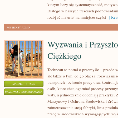
którym liczy się systematyczność, motywac
Dlatego w naszych treściach podpowiadamy
rozbijać materiał na mniejsze części
[ Read
POSTED BY ADMIN
Wyzwania i Przyszło
Ciężkiego
Techneau to portal o przemyśle – przede 
ale także o tym, co go otacza: rozwiązania
transporcie, ochronie pracy oraz kontroli 
MARZEC - 8 - 2026
osób, które chcą ogarniać procesy przemy
WYZWANIA
MOŻLIWOŚĆ KOMENTOWANIA
waty, a jednocześnie doceniają praktykę.
I
ZOSTAŁA WYŁĄCZONA
Maszynowy i Ochrona Środowiska i Zrów
PRZYSZŁOŚĆ
zainteresowania stoją fabryki, linia produk
PRZEMYSŁU
pracę w środowiskach wymagających: wyso
CIĘŻKIEGO