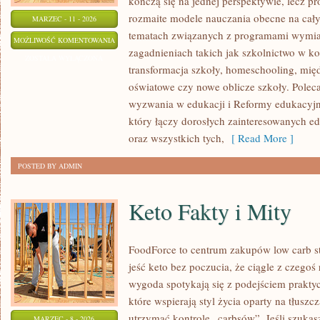
kończą się na jednej perspektywie, lecz p
rozmaite modele nauczania obecne na całym
MARZEC - 11 - 2026
tematach związanych z programami wymian
NAJCIEKAWSZE
MOŻLIWOŚĆ KOMENTOWANIA
zagadnieniach takich jak szkolnictwo w k
SZKOŁY
ZOSTAŁA WYŁĄCZONA
transformacja szkoły, homeschooling, mi
ŚWIATA
oświatowe czy nowe oblicze szkoły. Polec
wyzwania w edukacji i Reformy edukacyjne 
który łączy dorosłych zainteresowanych e
oraz wszystkich tych,
[ Read More ]
POSTED BY ADMIN
Keto Fakty i Mity
FoodForce to centrum zakupów low carb st
jeść keto bez poczucia, że ciągle z czegoś
wygoda spotykają się z podejściem prakty
które wspierają styl życia oparty na tłusz
utrzymać kontrolę „carbsów”. Jeśli szukasz 
MARZEC - 8 - 2026