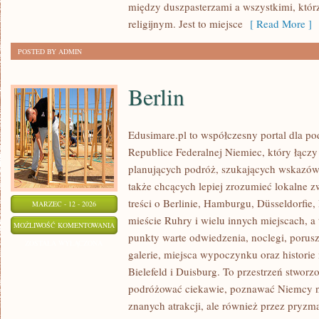
między duszpasterzami a wszystkimi, któr
religijnym. Jest to miejsce
[ Read More ]
POSTED BY ADMIN
Berlin
Edusimare.pl to współczesny portal dla 
Republice Federalnej Niemiec, który łącz
planujących podróż, szukających wskazów
także chcących lepiej zrozumieć lokalne zw
treści o Berlinie, Hamburgu, Düsseldorfie,
MARZEC - 12 - 2026
mieście Ruhry i wielu innych miejscach, 
BERLIN
MOŻLIWOŚĆ KOMENTOWANIA
punkty warte odwiedzenia, noclegi, porusz
ZOSTAŁA WYŁĄCZONA
galerie, miejsca wypoczynku oraz historie
Bielefeld i Duisburg. To przestrzeń stworz
podróżować ciekawie, poznawać Niemcy nie
znanych atrakcji, ale również przez pryzm