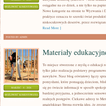
osiągalne na co dzień, a nie tylko na papier
KETO
MOŻLIWOŚĆ KOMENTOWANIA
Nowe kategorie na stronie to Wyzwania i 
FAKTY
ZOSTAŁA WYŁĄCZONA
praktyce oznacza to szeroki świat produkt
I
niskocukrowych deserów, przez rozwiązania
MITY
Read More ]
POSTED BY ADMIN
Materiały edukacyjn
To miejsce stworzone z myślą o edukacji r
tylko jako realizacja podstawy programowe
nawyków. Nasz blog oświatowy łączy spr
pomysłami, które pomagają dzieciom, bli
się po świecie informacji w sposób spokoj
MARZEC - 8 - 2026
bardziej przyjazna, a jednocześnie sensow
MATERIAŁY
MOŻLIWOŚĆ KOMENTOWANIA
realnych postępów. Ciekawe adresy to Me
EDUKACYJNE
ZOSTAŁA WYŁĄCZONA
angielskiego Strona rozwija ideę, że zrozu