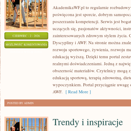
AkademikaWF.pl to regularnie rozbudowyw
poświęcona jest sporcie, dobrym samopocz
poszerzaniu kompetencji. Serwis jest bogat
uczących się, pasjonatów aktywności, ins
zainteresowanych zdrowym stylem życia. C
CZERWIEC - 2 - 2026
Dyscypliny i AWF. Na stronie można znale
AWF
MOŻLIWOŚĆ KOMENTOWANIA
rozwoju sportowego, żywienia, rozwoju men
ZOSTAŁA WYŁĄCZONA
edukacją wyższą. Dzięki temu portal zest
realnymi doświadczeniami. Jedną z najwięk
obszerność materiałów. Czytelnicy mogą z
edukacją sportową, terapią zdrowotną, die
wypoczynkiem. Portal przyciągnie uwagę o
AWF.
[ Read More ]
POSTED BY ADMIN
Trendy i inspiracje