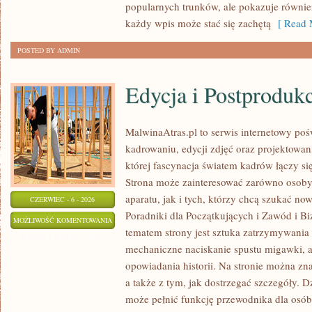
popularnych trunków, ale pokazuje równi
każdy wpis może stać się zachętą
[ Read 
POSTED BY ADMIN
Edycja i Postproduk
MalwinaAtras.pl to serwis internetowy p
kadrowaniu, edycji zdjęć oraz projektowan
której fascynacja światem kadrów łączy s
Strona może zainteresować zarówno osoby, 
aparatu, jak i tych, którzy chcą szukać now
CZERWIEC - 6 - 2026
Poradniki dla Początkujących i Zawód i B
EDYCJA
MOŻLIWOŚĆ KOMENTOWANIA
tematem strony jest sztuka zatrzymywania 
I
ZOSTAŁA WYŁĄCZONA
mechaniczne naciskanie spustu migawki, a
POSTPRODUKCJA
opowiadania historii. Na stronie można zn
a także z tym, jak dostrzegać szczegóły. 
może pełnić funkcję przewodnika dla osób