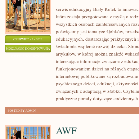
serwis edukacyjny Biały Kotek to innowacy
która została przygotowana z myślą o rodz
wszystkich osobach zainteresowanych roz
poświęcony jest tematyce żłobków, przeds
edukacyjnych, dostarczając praktycznych i
CZERWIEC - 3 - 2026
świadomie wspierać rozwój dziecka. Stro
ROZWÓJ
MOŻLIWOŚĆ KOMENTOWANIA
artykułów, w której można znaleźć wskaz
DZIECKA
ZOSTAŁA WYŁĄCZONA
interesujące informacje związane z eduk
funkcjonowaniem dzieci na różnych etapac
internetowej publikowane są rozbudowane 
psychicznego dzieci, edukacji, aktywnośc
związanych z adaptacją w żłobku. Czytelni
praktyczne porady dotyczące codziennyc
POSTED BY ADMIN
AWF