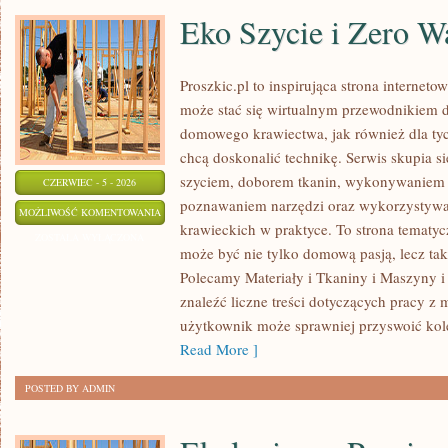
Eko Szycie i Zero W
Proszkic.pl to inspirująca strona interneto
może stać się wirtualnym przewodnikiem 
domowego krawiectwa, jak również dla tyc
chcą doskonalić technikę. Serwis skupia si
szyciem, doborem tkanin, wykonywaniem d
CZERWIEC - 5 - 2026
poznawaniem narzędzi oraz wykorzystywa
EKO
MOŻLIWOŚĆ KOMENTOWANIA
krawieckich w praktyce. To strona tematyc
SZYCIE
ZOSTAŁA WYŁĄCZONA
może być nie tylko domową pasją, lecz t
I
Polecamy Materiały i Tkaniny i Maszyny i
ZERO
znaleźć liczne treści dotyczących pracy z 
WASTE
użytkownik może sprawniej przyswoić kole
Read More ]
POSTED BY ADMIN