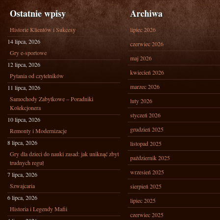
Ostatnie wpisy
Archiwa
Historie Klientów i Sukcesy
lipiec 2026
14 lipca, 2026
czerwiec 2026
Gry e-sportowe
maj 2026
12 lipca, 2026
kwiecień 2026
Pytania od czytelników
marzec 2026
11 lipca, 2026
Samochody Zabytkowe – Poradniki
luty 2026
Kolekcjonera
styczeń 2026
10 lipca, 2026
grudzień 2025
Remonty i Modernizacje
8 lipca, 2026
listopad 2025
Gry dla dzieci do nauki zasad: jak uniknąć zbyt
październik 2025
trudnych reguł
wrzesień 2025
7 lipca, 2026
Szwajcaria
sierpień 2025
6 lipca, 2026
lipiec 2025
Historia i Legendy Mafii
czerwiec 2025