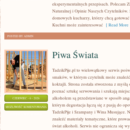
eksperymentalnych przepisach. Polecam Z
Naturalnej i Opinie Naszych Czytelników. 
domowych kucharzy, którzy chcą gotować 
Kuchni może zainteresować
[ Read More 
POSTED BY ADMIN
Piwa Świata
TadzikPije.pl to wielowątkowy serwis poś
smaków, w którym czytelnik może znaleźć 
koktajli. Strona została stworzona z myślą 
poznać sztukę serwowania i szukają miejsc
alkoholem są przedstawiane w sposób anga
CZERWIEC - 6 - 2026
którym degustacja łączą się z pasją do op
PIWA
MOŻLIWOŚĆ KOMENTOWANIA
TadzikPije i Szampany i Wina Musujące. N
ŚWIATA
ZOSTAŁA WYŁĄCZONA
znaleźć materiały tematyczne, które prowa
świat alkoholi. Serwis nie ogranicza się w