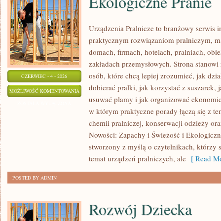
Ekologiczne Pranie
Urządzenia Pralnicze to branżowy serwis 
praktycznym rozwiązaniom pralniczym,
domach, firmach, hotelach, pralniach, obi
zakładach przemysłowych. Strona stanowi
osób, które chcą lepiej zrozumieć, jak dzi
CZERWIEC - 4 - 2026
dobierać pralki, jak korzystać z suszarek, 
EKOLOGICZNE
MOŻLIWOŚĆ KOMENTOWANIA
usuwać plamy i jak organizować ekonomicz
PRANIE
ZOSTAŁA WYŁĄCZONA
w którym praktyczne porady łączą się z tem
chemii pralniczej, konserwacji odzieży ora
Nowości: Zapachy i Świeżość i Ekologiczne
stworzony z myślą o czytelnikach, którzy s
temat urządzeń pralniczych, ale
[ Read Mo
POSTED BY ADMIN
Rozwój Dziecka