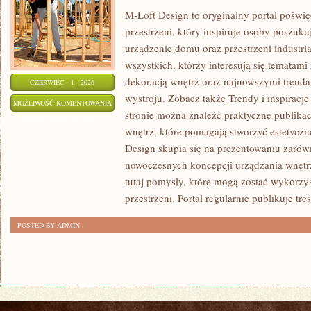
M-Loft Design to oryginalny portal poświ
przestrzeni, który inspiruje osoby poszu
urządzenie domu oraz przestrzeni industria
wszystkich, którzy interesują się tematam
dekoracją wnętrz oraz najnowszymi trenda
CZERWIEC - 1 - 2026
wystroju. Zobacz także Trendy i inspiracje
TRENDY
MOŻLIWOŚĆ KOMENTOWANIA
stronie można znaleźć praktyczne publika
I
ZOSTAŁA WYŁĄCZONA
wnętrz, które pomagają stworzyć estetyczn
INSPIRACJE
Design skupia się na prezentowaniu zarów
nowoczesnych koncepcji urządzania wnętr
tutaj pomysły, które mogą zostać wykorzy
przestrzeni. Portal regularnie publikuje treś
POSTED BY ADMIN