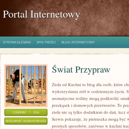
Portal Internetowy
STRONA GŁÓWNA
SPIS TREŚCI
BLOG INTERNETOWY
Świat Przypraw
Zioła od Kuchni to blog dla osób, które 
wykorzystania ziół w codziennym życiu. St
aromatyczne rośliny mogą podkreślić smak
przekąsek i domowych przetworów. To pra
zioła nie są tylko dodatkiem do dań, lecz 
CZERWIEC - 7 - 2026
Serwis pokazuje, że pietruszka mogą być
ŚWIAT
MOŻLIWOŚĆ KOMENTOWANIA
prostych sposobów, zarówno w kuchni trady
PRZYPRAW
ZOSTAŁA WYŁĄCZONA