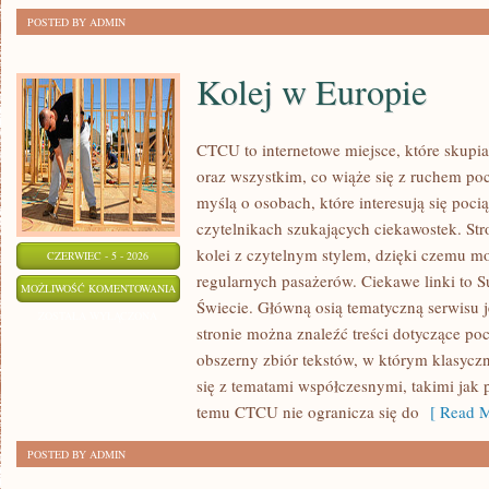
POSTED BY ADMIN
Kolej w Europie
CTCU to internetowe miejsce, które skupi
oraz wszystkim, co wiąże się z ruchem po
myślą o osobach, które interesują się poci
czytelnikach szukających ciekawostek. St
kolei z czytelnym stylem, dzięki czemu m
CZERWIEC - 5 - 2026
regularnych pasażerów. Ciekawe linki to S
KOLEJ
MOŻLIWOŚĆ KOMENTOWANIA
Świecie. Główną osią tematyczną serwisu 
W
ZOSTAŁA WYŁĄCZONA
stronie można znaleźć treści dotyczące po
EUROPIE
obszerny zbiór tekstów, w którym klasyczn
się z tematami współczesnymi, takimi jak 
temu CTCU nie ogranicza się do
[ Read M
POSTED BY ADMIN