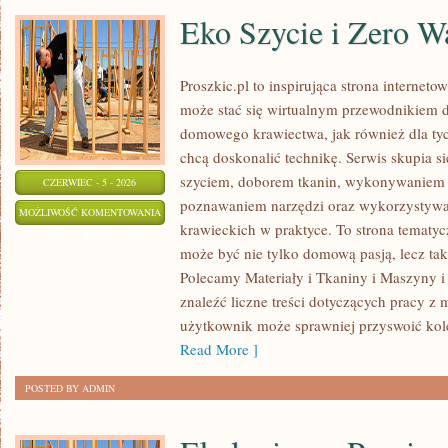
Eko Szycie i Zero W
Proszkic.pl to inspirująca strona interneto
może stać się wirtualnym przewodnikiem 
domowego krawiectwa, jak również dla tyc
chcą doskonalić technikę. Serwis skupia si
szyciem, doborem tkanin, wykonywaniem d
CZERWIEC - 5 - 2026
poznawaniem narzędzi oraz wykorzystywa
EKO
MOŻLIWOŚĆ KOMENTOWANIA
krawieckich w praktyce. To strona tematyc
SZYCIE
ZOSTAŁA WYŁĄCZONA
może być nie tylko domową pasją, lecz t
I
Polecamy Materiały i Tkaniny i Maszyny i
ZERO
znaleźć liczne treści dotyczących pracy z 
WASTE
użytkownik może sprawniej przyswoić kole
Read More ]
POSTED BY ADMIN