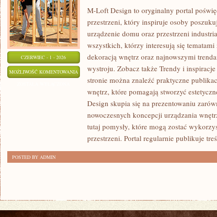
M-Loft Design to oryginalny portal poświ
przestrzeni, który inspiruje osoby poszu
urządzenie domu oraz przestrzeni industria
wszystkich, którzy interesują się tematam
dekoracją wnętrz oraz najnowszymi trenda
CZERWIEC - 1 - 2026
wystroju. Zobacz także Trendy i inspiracje
TRENDY
MOŻLIWOŚĆ KOMENTOWANIA
stronie można znaleźć praktyczne publika
I
ZOSTAŁA WYŁĄCZONA
wnętrz, które pomagają stworzyć estetyczn
INSPIRACJE
Design skupia się na prezentowaniu zarów
nowoczesnych koncepcji urządzania wnętr
tutaj pomysły, które mogą zostać wykorzy
przestrzeni. Portal regularnie publikuje treś
POSTED BY ADMIN