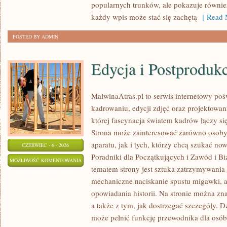
popularnych trunków, ale pokazuje równi
każdy wpis może stać się zachętą
[ Read 
POSTED BY ADMIN
Edycja i Postproduk
MalwinaAtras.pl to serwis internetowy p
kadrowaniu, edycji zdjęć oraz projektowan
której fascynacja światem kadrów łączy s
Strona może zainteresować zarówno osoby, 
aparatu, jak i tych, którzy chcą szukać now
CZERWIEC - 6 - 2026
Poradniki dla Początkujących i Zawód i B
EDYCJA
MOŻLIWOŚĆ KOMENTOWANIA
tematem strony jest sztuka zatrzymywania 
I
ZOSTAŁA WYŁĄCZONA
mechaniczne naciskanie spustu migawki, a
POSTPRODUKCJA
opowiadania historii. Na stronie można zn
a także z tym, jak dostrzegać szczegóły. 
może pełnić funkcję przewodnika dla osób