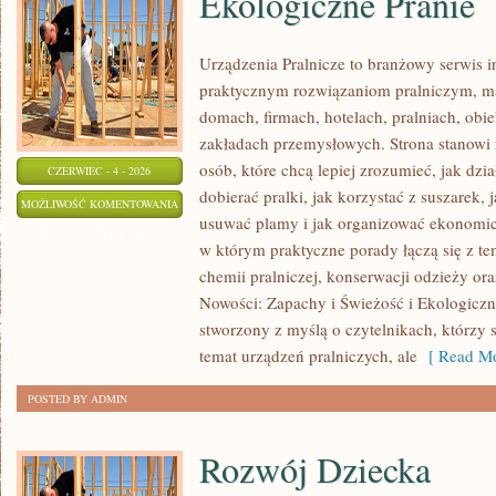
Ekologiczne Pranie
Urządzenia Pralnicze to branżowy serwis 
praktycznym rozwiązaniom pralniczym,
domach, firmach, hotelach, pralniach, obi
zakładach przemysłowych. Strona stanowi
osób, które chcą lepiej zrozumieć, jak dzi
CZERWIEC - 4 - 2026
dobierać pralki, jak korzystać z suszarek, 
EKOLOGICZNE
MOŻLIWOŚĆ KOMENTOWANIA
usuwać plamy i jak organizować ekonomicz
PRANIE
ZOSTAŁA WYŁĄCZONA
w którym praktyczne porady łączą się z tem
chemii pralniczej, konserwacji odzieży ora
Nowości: Zapachy i Świeżość i Ekologiczne
stworzony z myślą o czytelnikach, którzy s
temat urządzeń pralniczych, ale
[ Read Mo
POSTED BY ADMIN
Rozwój Dziecka