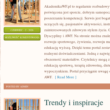
AkademikaWF.pl to regularnie rozbudowyw
poświęcona jest sporcie, dobrym samopocz
poszerzaniu kompetencji. Serwis jest bogat
uczących się, pasjonatów aktywności, ins
zainteresowanych zdrowym stylem życia. C
CZERWIEC - 2 - 2026
Dyscypliny i AWF. Na stronie można znale
AWF
MOŻLIWOŚĆ KOMENTOWANIA
rozwoju sportowego, żywienia, rozwoju men
ZOSTAŁA WYŁĄCZONA
edukacją wyższą. Dzięki temu portal zest
realnymi doświadczeniami. Jedną z najwięk
obszerność materiałów. Czytelnicy mogą z
edukacją sportową, terapią zdrowotną, die
wypoczynkiem. Portal przyciągnie uwagę o
AWF.
[ Read More ]
POSTED BY ADMIN
Trendy i inspiracje