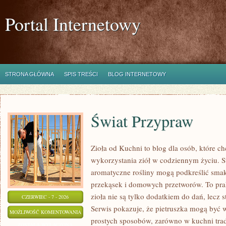
Portal Internetowy
STRONA GŁÓWNA
SPIS TREŚCI
BLOG INTERNETOWY
Świat Przypraw
Zioła od Kuchni to blog dla osób, które 
wykorzystania ziół w codziennym życiu. St
aromatyczne rośliny mogą podkreślić smak
przekąsek i domowych przetworów. To pra
zioła nie są tylko dodatkiem do dań, lecz 
CZERWIEC - 7 - 2026
Serwis pokazuje, że pietruszka mogą być
ŚWIAT
MOŻLIWOŚĆ KOMENTOWANIA
prostych sposobów, zarówno w kuchni trady
PRZYPRAW
ZOSTAŁA WYŁĄCZONA