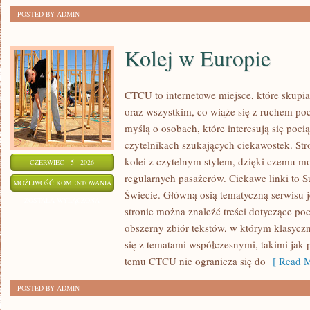
POSTED BY ADMIN
Kolej w Europie
CTCU to internetowe miejsce, które skupi
oraz wszystkim, co wiąże się z ruchem po
myślą o osobach, które interesują się poci
czytelnikach szukających ciekawostek. St
kolei z czytelnym stylem, dzięki czemu m
CZERWIEC - 5 - 2026
regularnych pasażerów. Ciekawe linki to S
KOLEJ
MOŻLIWOŚĆ KOMENTOWANIA
Świecie. Główną osią tematyczną serwisu 
W
ZOSTAŁA WYŁĄCZONA
stronie można znaleźć treści dotyczące po
EUROPIE
obszerny zbiór tekstów, w którym klasyczn
się z tematami współczesnymi, takimi jak 
temu CTCU nie ogranicza się do
[ Read M
POSTED BY ADMIN