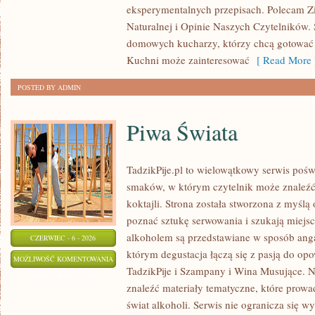
eksperymentalnych przepisach. Polecam Z
Naturalnej i Opinie Naszych Czytelników. 
domowych kucharzy, którzy chcą gotować 
Kuchni może zainteresować
[ Read More 
POSTED BY ADMIN
Piwa Świata
TadzikPije.pl to wielowątkowy serwis poś
smaków, w którym czytelnik może znaleźć 
koktajli. Strona została stworzona z myślą 
poznać sztukę serwowania i szukają miejsc
alkoholem są przedstawiane w sposób anga
CZERWIEC - 6 - 2026
którym degustacja łączą się z pasją do op
PIWA
MOŻLIWOŚĆ KOMENTOWANIA
TadzikPije i Szampany i Wina Musujące. N
ŚWIATA
ZOSTAŁA WYŁĄCZONA
znaleźć materiały tematyczne, które prowa
świat alkoholi. Serwis nie ogranicza się w