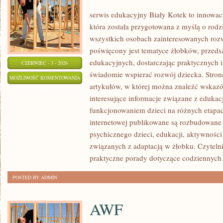
serwis edukacyjny Biały Kotek to innowacy
która została przygotowana z myślą o rodz
wszystkich osobach zainteresowanych roz
poświęcony jest tematyce żłobków, przeds
edukacyjnych, dostarczając praktycznych i
CZERWIEC - 3 - 2026
świadomie wspierać rozwój dziecka. Stro
ROZWÓJ
MOŻLIWOŚĆ KOMENTOWANIA
artykułów, w której można znaleźć wskaz
DZIECKA
ZOSTAŁA WYŁĄCZONA
interesujące informacje związane z eduk
funkcjonowaniem dzieci na różnych etapac
internetowej publikowane są rozbudowane 
psychicznego dzieci, edukacji, aktywnośc
związanych z adaptacją w żłobku. Czytelni
praktyczne porady dotyczące codziennyc
POSTED BY ADMIN
AWF