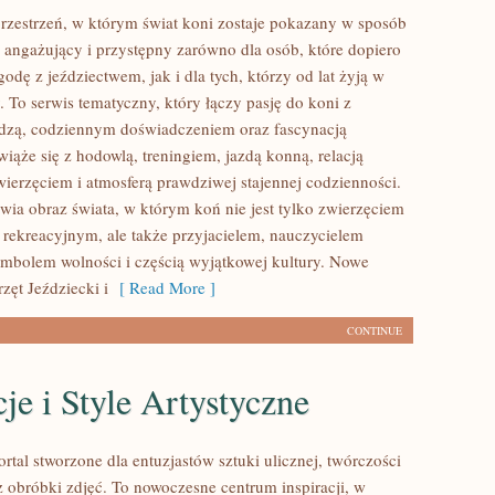
przestrzeń, w którym świat koni zostaje pokazany w sposób
 angażujący i przystępny zarówno dla osób, które dopiero
odę z jeździectwem, jak i dla tych, którzy od lat żyją w
. To serwis tematyczny, który łączy pasję do koni z
dzą, codziennym doświadczeniem oraz fascynacją
iąże się z hodowlą, treningiem, jazdą konną, relacją
wierzęciem i atmosferą prawdziwej stajennej codzienności.
awia obraz świata, w którym koń nie jest tylko zwierzęciem
rekreacyjnym, ale także przyjacielem, nauczycielem
symbolem wolności i częścią wyjątkowej kultury. Nowe
rzęt Jeździecki i
[ Read More ]
CONTINUE
cje i Style Artystyczne
ortal stworzone dla entuzjastów sztuki ulicznej, twórczości
z obróbki zdjęć. To nowoczesne centrum inspiracji, w