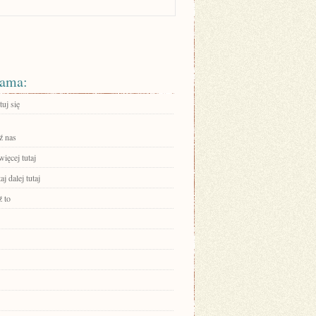
ama:
uj się
ź nas
ięcej tutaj
aj dalej tutaj
 to