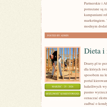
Partnerskie i A
I
poruszane są z
OPINIE
kampaniami rek
ONLINE
marketingiem. T
modnym dodatk
POSTED BY ADMIN
Dieta i
Drarry.pl to pr
dla których św
sposobem na l
portal kierowa
hałaśliwych wy
MARZEC - 25 - 2026
pasmo wyrzecze
DIETA
MOŻLIWOŚĆ KOMENTOWANIA
oznaczać ekstr
I
ZOSTAŁA WYŁĄCZONA
zadbać o kondy
RUCH