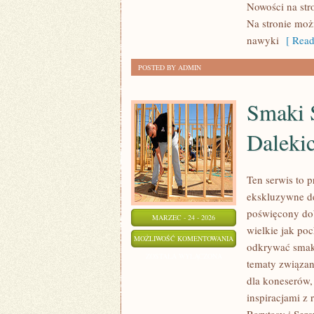
Nowości na stro
DLA
Na stronie moż
INTROWERTYKÓW
nawyki
[ Read
POSTED BY ADMIN
Smaki Ś
Daleki
Ten serwis to 
ekskluzywne de
poświęcony dob
MARZEC - 24 - 2026
wielkie jak po
SMAKI
MOŻLIWOŚĆ KOMENTOWANIA
odkrywać smaki
ŚWIATA
ZOSTAŁA WYŁĄCZONA
tematy związan
–
dla koneserów,
DELIKATESY
inspiracjami z 
Z