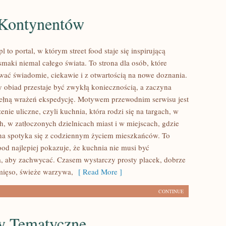
Kontynentów
 to portal, w którym street food staje się inspirującą
maki niemal całego świata. To strona dla osób, które
ać świadomie, ciekawie i z otwartością na nowe doznania.
y obiad przestaje być zwykłą koniecznością, a zaczyna
ełną wrażeń ekspedycję. Motywem przewodnim serwisu jest
nie uliczne, czyli kuchnia, która rodzi się na targach, w
, w zatłoczonych dzielnicach miast i w miejscach, gdzie
rna spotyka się z codziennym życiem mieszkańców. To
food najlepiej pokazuje, że kuchnia nie musi być
 aby zachwycać. Czasem wystarczy prosty placek, dobrze
mięso, świeże warzywa,
[ Read More ]
CONTINUE
y Tematyczne