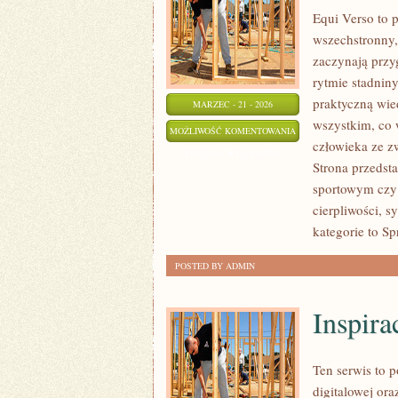
Equi Verso to 
wszechstronny,
zaczynają przyg
rytmie stadniny
praktyczną wie
MARZEC - 21 - 2026
wszystkim, co w
ZAWODY
MOŻLIWOŚĆ KOMENTOWANIA
człowieka ze z
I
ZOSTAŁA WYŁĄCZONA
Strona przedst
WYDARZENIA
sportowym czy 
cierpliwości, 
kategorie to Sp
POSTED BY ADMIN
Inspira
Ten serwis to p
digitalowej ora