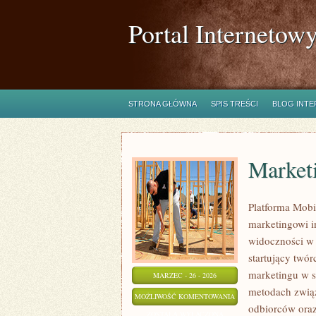
Portal Internetow
STRONA GŁÓWNA
SPIS TREŚCI
BLOG INT
Marketi
Platforma Mobi
marketingowi i
widoczności w s
startujący twó
marketingu w si
MARZEC - 26 - 2026
metodach zwią
MARKETING
MOŻLIWOŚĆ KOMENTOWANIA
odbiorców ora
SZEPTANY
ZOSTAŁA WYŁĄCZONA