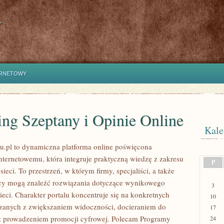
y
ERNETOWY
ng Szeptany i Opinie Online
Kale
u.pl to dynamiczna platforma online poświęcona
nternetowemu, która integruje praktyczną wiedzę z zakresu
P
ieci. To przestrzeń, w którym firmy, specjaliści, a także
rcy mogą znaleźć rozwiązania dotyczące wynikowego
3
eci. Charakter portalu koncentruje się na konkretnych
10
zanych z zwiększaniem widoczności, docieraniem do
17
z prowadzeniem promocji cyfrowej. Polecam Programy
24