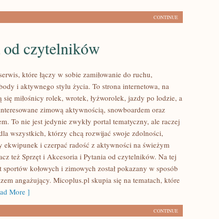
CONTINUE
 od czytelników
serwis, które łączy w sobie zamiłowanie do ruchu,
body i aktywnego stylu życia. To strona internetowa, na
ą się miłośnicy rolek, wrotek, łyżworolek, jazdy po lodzie, a
ainteresowane zimową aktywnością, snowboardem oraz
m. To nie jest jedynie zwykły portal tematyczny, ale raczej
 dla wszystkich, którzy chcą rozwijać swoje zdolności,
 ekwipunek i czerpać radość z aktywności na świeżym
cz też Sprzęt i Akcesoria i Pytania od czytelników. Na tej
at sportów kołowych i zimowych został pokazany w sposób
azem angażujący. Micoplus.pl skupia się na tematach, które
ad More ]
CONTINUE