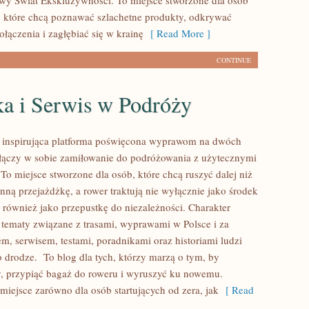
owy Świat Ekskluzywności. To miejsce stworzone dla osób
które chcą poznawać szlachetne produkty, odkrywać
łączenia i zagłębiać się w krainę
[ Read More ]
CONTINUE
ka i Serwis w Podróży
o inspirująca platforma poświęcona wyprawom na dwóch
 łączy w sobie zamiłowanie do podróżowania z użytecznymi
o miejsce stworzone dla osób, które chcą ruszyć dalej niż
nną przejażdżkę, a rower traktują nie wyłącznie jako środek
z również jako przepustkę do niezależności. Charakter
 tematy związane z trasami, wyprawami w Polsce i za
em, serwisem, testami, poradnikami oraz historiami ludzi
 drodze. To blog dla tych, którzy marzą o tym, by
, przypiąć bagaż do roweru i wyruszyć ku nowemu.
 miejsce zarówno dla osób startujących od zera, jak
[ Read