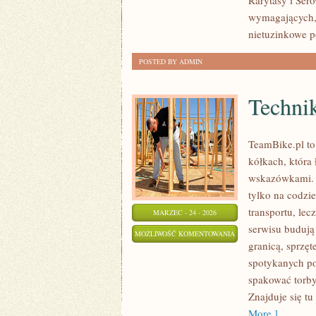
Rarytasy i Ser
DALEKICH
wymagających, 
ZAKĄTKÓW
nietuzinkowe po
POSTED BY ADMIN
Techni
TeamBike.pl t
kółkach, która
wskazówkami. T
tylko na codzie
transportu, lec
MARZEC - 24 - 2026
serwisu budują
TECHNIKA
MOŻLIWOŚĆ KOMENTOWANIA
granicą, sprzęt
I
ZOSTAŁA WYŁĄCZONA
spotykanych po
SERWIS
spakować torby
W
Znajduje się tu
PODRÓŻY
More ]