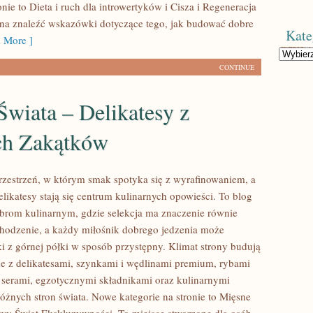
nie to Dieta i ruch dla introwertyków i Cisza i Regeneracja
na znaleźć wskazówki dotyczące tego, jak budować dobre
Kate
 More ]
Kategorie
CONTINUE
wiata – Delikatesy z
ch Zakątków
przestrzeń, w którym smak spotyka się z wyrafinowaniem, a
likatesy stają się centrum kulinarnych opowieści. To blog
rom kulinarnym, gdzie selekcja ma znaczenie równie
chodzenie, a każdy miłośnik dobrego jedzenia może
 z górnej półki w sposób przystępny. Klimat strony budują
e z delikatesami, szynkami i wędlinami premium, rybami
 serami, egzotycznymi składnikami oraz kulinarnymi
różnych stron świata. Nowe kategorie na stronie to Mięsne