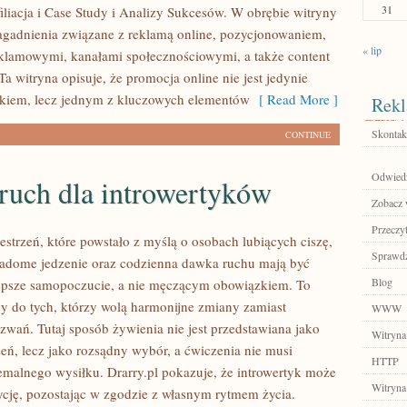
31
filiacja i Case Study i Analizy Sukcesów. W obrębie witryny
agadnienia związane z reklamą online, pozycjonowaniem,
« lip
lamowymi, kanałami społecznościowymi, a także content
a witryna opisuje, że promocja online nie jest jedynie
iem, lecz jednym z kluczowych elementów
[ Read More ]
Rekl
Skontakt
CONTINUE
Odwied
 ruch dla introwertyków
Zobacz w
Przeczyt
zestrzeń, które powstało z myślą o osobach lubiących ciszę,
Sprawdź
iadome jedzenie oraz codzienna dawka ruchu mają być
Blog
epsze samopoczucie, a nie męczącym obowiązkiem. To
ny do tych, którzy wolą harmonijne zmiany zamiast
WWW
zwań. Tutaj sposób żywienia nie jest przedstawiana jako
Witryna
ń, lecz jako rozsądny wybór, a ćwiczenia nie musi
HTTP
emalnego wysiłku. Drarry.pl pokazuje, że introwertyk może
Witryna
cję, pozostając w zgodzie z własnym rytmem życia.