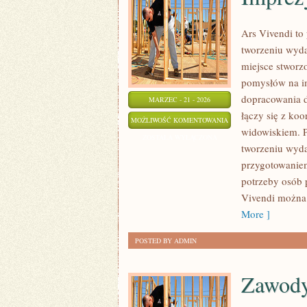
Ars Vivendi to 
tworzeniu wyd
miejsce stworzo
pomysłów na im
dopracowania d
MARZEC - 21 - 2026
łączy się z ko
IMPREZY
MOŻLIWOŚĆ KOMENTOWANIA
widowiskiem. P
TEMATYCZNE
ZOSTAŁA WYŁĄCZONA
tworzeniu wyda
przygotowaniem
potrzeby osób 
Vivendi można 
More ]
POSTED BY ADMIN
Zawody