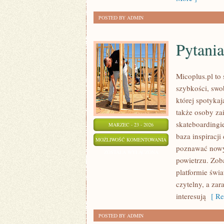
POSTED BY ADMIN
Pytania
Micoplus.pl to 
szybkości, swo
której spotykaj
także osoby z
skateboardingie
MARZEC - 23 - 2026
baza inspiracji
PYTANIA
MOŻLIWOŚĆ KOMENTOWANIA
poznawać nowy
OD
ZOSTAŁA WYŁĄCZONA
powietrzu. Zoba
CZYTELNIKÓW
platformie świ
czytelny, a zar
interesują
[ Re
POSTED BY ADMIN