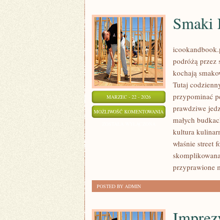
Smaki 
icookandbook.pl
podróżą przez s
kochają smakow
Tutaj codzienn
przypominać p
MARZEC - 22 - 2026
prawdziwe jedze
SMAKI
MOŻLIWOŚĆ KOMENTOWANIA
małych budkach
KONTYNENTÓW
ZOSTAŁA WYŁĄCZONA
kultura kulina
właśnie street 
skomplikowana,
przyprawione 
POSTED BY ADMIN
Imprez