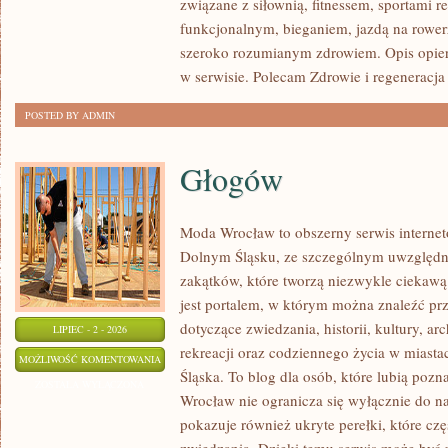
związane z siłownią, fitnessem, sportami r
funkcjonalnym, bieganiem, jazdą na rowerz
szeroko rozumianym zdrowiem. Opis opier
w serwisie. Polecam Zdrowie i regeneracja 
POSTED BY ADMIN
Głogów
Moda Wrocław to obszerny serwis interne
Dolnym Śląsku, ze szczególnym uwzględn
zakątków, które tworzą niezwykle ciekawą 
jest portalem, w którym można znaleźć 
dotyczące zwiedzania, historii, kultury, ar
LIPIEC - 2 - 2026
rekreacji oraz codziennego życia w miast
GŁOGÓW
MOŻLIWOŚĆ KOMENTOWANIA
Śląska. To blog dla osób, które lubią poz
ZOSTAŁA WYŁĄCZONA
Wrocław nie ogranicza się wyłącznie do naj
pokazuje również ukryte perełki, które c