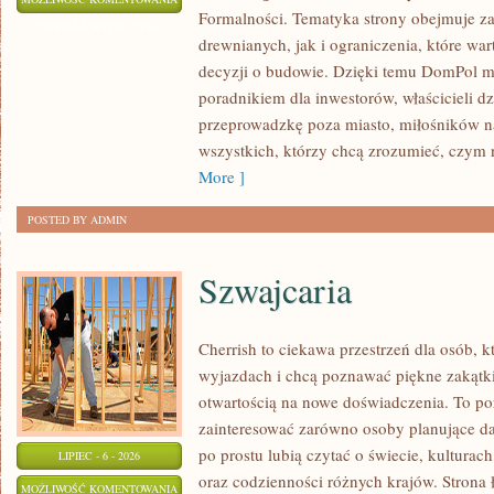
Formalności. Tematyka strony obejmuje 
I
ZOSTAŁA WYŁĄCZONA
drewnianych, jak i ograniczenia, które wa
MODERNIZACJE
decyzji o budowie. Dzięki temu DomPol 
poradnikiem dla inwestorów, właścicieli d
przeprowadzkę poza miasto, miłośników n
wszystkich, którzy chcą zrozumieć, czym
More ]
POSTED BY ADMIN
Szwajcaria
Cherrish to ciekawa przestrzeń dla osób, k
wyjazdach i chcą poznawać piękne zakątki
otwartością na nowe doświadczenia. To po
zainteresować zarówno osoby planujące dal
po prostu lubią czytać o świecie, kulturach,
LIPIEC - 6 - 2026
oraz codzienności różnych krajów. Strona 
SZWAJCARIA
MOŻLIWOŚĆ KOMENTOWANIA