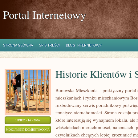
Portal Internetowy
STRONA GŁÓWNA
SPIS TREŚCI
BLOG INTERNETOWY
Historie Klientów i
Borawska Mieszkania – praktyczny portal
mieszkaniach i rynku mieszkaniowym Bor
rozbudowany serwis poradnikowy poświęc
tematyce nieruchomości. Strona została p
które interesują się wynajmem lokalu, ale 
LIPIEC - 14 - 2026
właścicielach nieruchomości, najemcach, 
HISTORIE
MOŻLIWOŚĆ KOMENTOWANIA
czytelnikach chcących lepiej zrozumieć 
KLIENTÓW
ZOSTAŁA WYŁĄCZONA