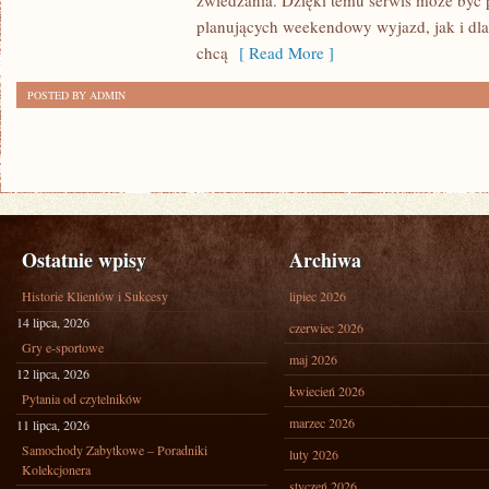
zwiedzania. Dzięki temu serwis może być 
planujących weekendowy wyjazd, jak i dl
chcą
[ Read More ]
POSTED BY ADMIN
Ostatnie wpisy
Archiwa
Historie Klientów i Sukcesy
lipiec 2026
14 lipca, 2026
czerwiec 2026
Gry e-sportowe
maj 2026
12 lipca, 2026
kwiecień 2026
Pytania od czytelników
marzec 2026
11 lipca, 2026
Samochody Zabytkowe – Poradniki
luty 2026
Kolekcjonera
styczeń 2026