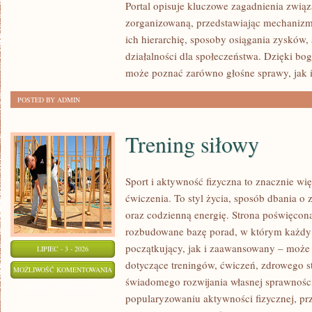
Portal opisuje kluczowe zagadnienia związ
MAFII
zorganizowaną, przedstawiając mechanizmy
ich hierarchię, sposoby osiągania zysków,
działalności dla społeczeństwa. Dzięki boga
może poznać zarówno głośne sprawy, jak 
POSTED BY ADMIN
Trening siłowy
Sport i aktywność fizyczna to znacznie wię
ćwiczenia. To styl życia, sposób dbania o
oraz codzienną energię. Strona poświęcona
rozbudowane bazę porad, w którym każdy
początkujący, jak i zaawansowany – może 
LIPIEC - 3 - 2026
dotyczące treningów, ćwiczeń, zdrowego st
TRENING
MOŻLIWOŚĆ KOMENTOWANIA
świadomego rozwijania własnej sprawności
SIŁOWY
ZOSTAŁA WYŁĄCZONA
popularyzowaniu aktywności fizycznej, pr