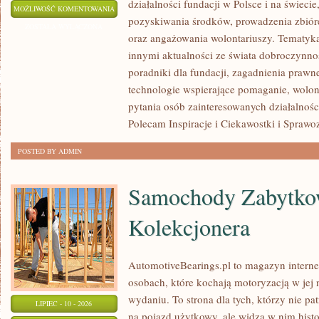
działalności fundacji w Polsce i na świec
PYTANIA
MOŻLIWOŚĆ KOMENTOWANIA
pozyskiwania środków, prowadzenia zbiór
OD
ZOSTAŁA WYŁĄCZONA
oraz angażowania wolontariuszy. Tematyk
CZYTELNIKÓW
innymi aktualności ze świata dobroczynnoś
poradniki dla fundacji, zagadnienia prawn
technologie wspierające pomaganie, wolon
pytania osób zainteresowanych działalnośc
Polecam Inspiracje i Ciekawostki i Spra
POSTED BY ADMIN
Samochody Zabytkow
Kolekcjonera
AutomotiveBearings.pl to magazyn intern
osobach, które kochają motoryzacją w jej
wydaniu. To strona dla tych, którzy nie p
LIPIEC - 10 - 2026
na pojazd użytkowy, ale widzą w nim hist