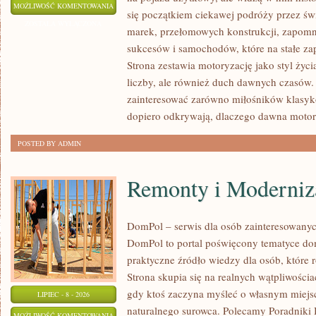
SAMOCHODY
MOŻLIWOŚĆ KOMENTOWANIA
się początkiem ciekawej podróży przez św
ZABYTKOWE
ZOSTAŁA WYŁĄCZONA
marek, przełomowych konstrukcji, zapom
–
sukcesów i samochodów, które na stałe zap
PORADNIKI
Strona zestawia motoryzację jako styl życia
KOLEKCJONERA
liczby, ale również duch dawnych czasów
zainteresować zarówno miłośników klasykó
dopiero odkrywają, dlaczego dawna moto
POSTED BY ADMIN
Remonty i Moderniz
DomPol – serwis dla osób zainteresowan
DomPol to portal poświęcony tematyce do
praktyczne źródło wiedzy dla osób, które 
Strona skupia się na realnych wątpliwościa
gdy ktoś zaczyna myśleć o własnym miej
LIPIEC - 8 - 2026
naturalnego surowca. Polecamy Poradniki 
REMONTY
MOŻLIWOŚĆ KOMENTOWANIA