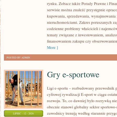
rynku. Zobacz także Porady Prawne i Fin
I
serwisie można znaleźć przystępnie oprac
SUKCESY
kupowania, sprzedawania, wynajmowania i
nieruchomościami. Zakres poruszanych z
codzienne problemy właścicieli i najemców
tematy związane z inwestowaniem, analizo
finansowaniem zakupu czy obserwowanie
More ]
POSTED BY ADMIN
Gry e-sportowe
Ligi e-sportu – rozbudowany przewodnik po
cyfrowej rywalizacji E-sport w ciągu ostat
rozwoju. To, co dawniej było rozrywką nie
obecnie stanowi globalny sektor sportowo
zawodnicy trenują według starannie przy
LIPIEC - 12 - 2026