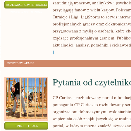
zatrudniają trenerów, analityków i psychol
GRY
MOŻLIWOŚĆ KOMENTOWANIA
przyciągają fanów z wielu krajów. Polecam
E-
ZOSTAŁA WYŁĄCZONA
Turnieje i Ligi. LigiSportu to serwis inte
SPORTOWE
profesjonalnych graczy oraz elektroniczny
przygotowana z myślą o osobach, które c
rządzące profesjonalnym graniem. Publik
aktualności, analizy, poradniki i ciekawost
]
POSTED BY ADMIN
Pytania od czytelni
CP Caritas – rozbudowany portal o fundac
pomaganiu CP Caritas to rozbudowany ser
organizacjom dobroczynnym, wolontariat
wspierania osób znajdujących się w trudnej 
portal, w którym można znaleźć użyteczne
LIPIEC - 11 - 2026