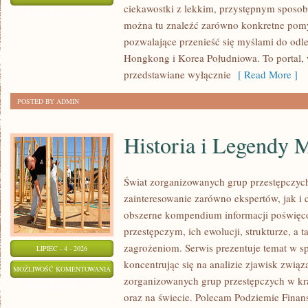
ciekawostki z lekkim, przystępnym sposo
ZOSTAŁA WYŁĄCZONA
można tu znaleźć zarówno konkretne pomys
pozwalające przenieść się myślami do odl
Hongkong i Korea Południowa. To portal, 
przedstawiane wyłącznie
[ Read More ]
POSTED BY ADMIN
Historia i Legendy M
Świat zorganizowanych grup przestępczych
zainteresowanie zarówno ekspertów, jak i 
obszerne kompendium informacji poświęc
przestępczym, ich ewolucji, strukturze, a
zagrożeniom. Serwis prezentuje temat w s
LIPIEC - 4 - 2026
koncentrując się na analizie zjawisk związ
HISTORIA
MOŻLIWOŚĆ KOMENTOWANIA
zorganizowanych grup przestępczych w kr
I
ZOSTAŁA WYŁĄCZONA
oraz na świecie. Polecam Podziemie Finans
LEGENDY