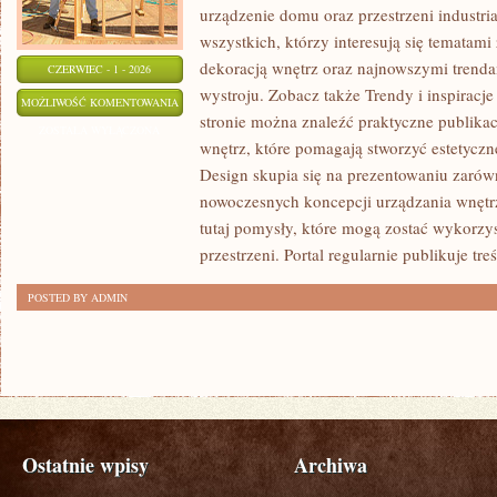
urządzenie domu oraz przestrzeni industria
wszystkich, którzy interesują się tematam
dekoracją wnętrz oraz najnowszymi trenda
CZERWIEC - 1 - 2026
wystroju. Zobacz także Trendy i inspiracje
TRENDY
MOŻLIWOŚĆ KOMENTOWANIA
stronie można znaleźć praktyczne publika
I
ZOSTAŁA WYŁĄCZONA
wnętrz, które pomagają stworzyć estetyczn
INSPIRACJE
Design skupia się na prezentowaniu zarów
nowoczesnych koncepcji urządzania wnętr
tutaj pomysły, które mogą zostać wykorzy
przestrzeni. Portal regularnie publikuje treś
POSTED BY ADMIN
Ostatnie wpisy
Archiwa