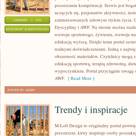
poszerzaniu kompetencji. Serwis jest bogat
uczących się, pasjonatów aktywności, ins
zainteresowanych zdrowym stylem życia. C
CZERWIEC - 2 - 2026
Dyscypliny i AWF. Na stronie można znale
AWF
MOŻLIWOŚĆ KOMENTOWANIA
rozwoju sportowego, żywienia, rozwoju men
ZOSTAŁA WYŁĄCZONA
edukacją wyższą. Dzięki temu portal zest
realnymi doświadczeniami. Jedną z najwięk
obszerność materiałów. Czytelnicy mogą z
edukacją sportową, terapią zdrowotną, die
wypoczynkiem. Portal przyciągnie uwagę o
AWF.
[ Read More ]
POSTED BY ADMIN
Trendy i inspiracje
M-Loft Design to oryginalny portal poświ
przestrzeni, który inspiruje osoby poszu