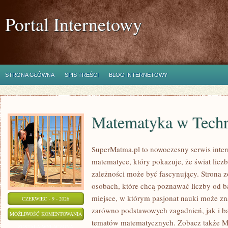
Portal Internetowy
STRONA GŁÓWNA
SPIS TREŚCI
BLOG INTERNETOWY
Matematyka w Techn
SuperMatma.pl to nowoczesny serwis inte
matematyce, który pokazuje, że świat licz
zależności może być fascynujący. Strona z
osobach, które chcą poznawać liczby od ba
miejsce, w którym pasjonat nauki może zn
CZERWIEC - 9 - 2026
zarówno podstawowych zagadnień, jak i b
MATEMATYKA
MOŻLIWOŚĆ KOMENTOWANIA
tematów matematycznych. Zobacz także M
W
ZOSTAŁA WYŁĄCZONA