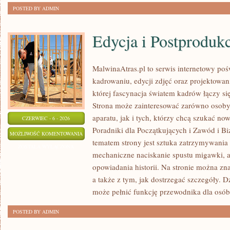
POSTED BY ADMIN
Edycja i Postproduk
MalwinaAtras.pl to serwis internetowy p
kadrowaniu, edycji zdjęć oraz projektowan
której fascynacja światem kadrów łączy s
Strona może zainteresować zarówno osoby, 
aparatu, jak i tych, którzy chcą szukać now
CZERWIEC - 6 - 2026
Poradniki dla Początkujących i Zawód i B
EDYCJA
MOŻLIWOŚĆ KOMENTOWANIA
tematem strony jest sztuka zatrzymywania 
I
ZOSTAŁA WYŁĄCZONA
mechaniczne naciskanie spustu migawki, a
POSTPRODUKCJA
opowiadania historii. Na stronie można zn
a także z tym, jak dostrzegać szczegóły. 
może pełnić funkcję przewodnika dla osób
POSTED BY ADMIN