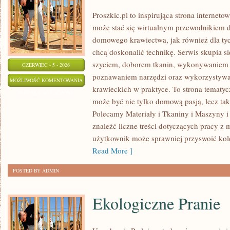
Proszkic.pl to inspirująca strona interneto
może stać się wirtualnym przewodnikiem 
domowego krawiectwa, jak również dla tyc
chcą doskonalić technikę. Serwis skupia si
szyciem, doborem tkanin, wykonywaniem d
CZERWIEC - 5 - 2026
poznawaniem narzędzi oraz wykorzystywa
EKO
MOŻLIWOŚĆ KOMENTOWANIA
krawieckich w praktyce. To strona tematyc
SZYCIE
ZOSTAŁA WYŁĄCZONA
może być nie tylko domową pasją, lecz t
I
Polecamy Materiały i Tkaniny i Maszyny i
ZERO
znaleźć liczne treści dotyczących pracy z 
WASTE
użytkownik może sprawniej przyswoić kole
Read More ]
POSTED BY ADMIN
Ekologiczne Pranie