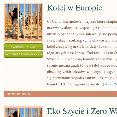
Kolej w Europie
CTCU to internetowe miejsce, które skupi
oraz wszystkim, co wiąże się z ruchem po
myślą o osobach, które interesują się poci
czytelnikach szukających ciekawostek. St
kolei z czytelnym stylem, dzięki czemu m
CZERWIEC - 5 - 2026
regularnych pasażerów. Ciekawe linki to S
KOLEJ
MOŻLIWOŚĆ KOMENTOWANIA
Świecie. Główną osią tematyczną serwisu 
W
ZOSTAŁA WYŁĄCZONA
stronie można znaleźć treści dotyczące po
EUROPIE
obszerny zbiór tekstów, w którym klasyczn
się z tematami współczesnymi, takimi jak 
temu CTCU nie ogranicza się do
[ Read M
POSTED BY ADMIN
Eko Szycie i Zero W