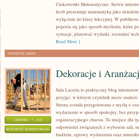
Ciekawostki Matematyczne. Serwis interne
TECHNOLOGII
liczb prezentuje matematykę jako dziedzinę
I
wyłącznie do klasy lekcyjnej. W publiko
NAUCE
pojawia się jako sposób myślenia, które 
sytuacje, planować wydatki, rozumieć tech
Read More ]
POSTED BY ADMIN
Dekoracje i Aranżac
Sala Lacerta to praktyczny blog internet
przyjęć, w którym czytelnik może znaleźć
Strona została przygotowana z myślą o os
wydarzenie w sposób spokojny, bez przyp
organizacyjnego chaosu. To miejsce dla ty
CZERWIEC - 7 - 2026
odpowiedzi związanych z wyborem sali, men
DEKORACJE
MOŻLIWOŚĆ KOMENTOWANIA
budżetu, oprawy wydarzenia oraz atmosfer
I
ZOSTAŁA WYŁĄCZONA