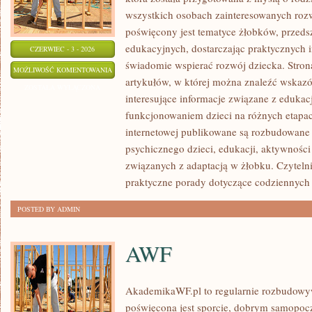
wszystkich osobach zainteresowanych roz
poświęcony jest tematyce żłobków, przeds
edukacyjnych, dostarczając praktycznych i
CZERWIEC - 3 - 2026
świadomie wspierać rozwój dziecka. Stro
ROZWÓJ
MOŻLIWOŚĆ KOMENTOWANIA
artykułów, w której można znaleźć wskaz
DZIECKA
ZOSTAŁA WYŁĄCZONA
interesujące informacje związane z eduk
funkcjonowaniem dzieci na różnych etapac
internetowej publikowane są rozbudowane 
psychicznego dzieci, edukacji, aktywnośc
związanych z adaptacją w żłobku. Czytelni
praktyczne porady dotyczące codziennyc
POSTED BY ADMIN
AWF
AkademikaWF.pl to regularnie rozbudowyw
poświęcona jest sporcie, dobrym samopocz