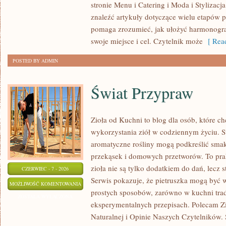
stronie Menu i Catering i Moda i Stylizacj
ARANŻACJE
znaleźć artykuły dotyczące wielu etapów p
pomaga zrozumieć, jak ułożyć harmonogr
swoje miejsce i cel. Czytelnik może
[ Read
POSTED BY ADMIN
Świat Przypraw
Zioła od Kuchni to blog dla osób, które 
wykorzystania ziół w codziennym życiu. St
aromatyczne rośliny mogą podkreślić smak
przekąsek i domowych przetworów. To pra
zioła nie są tylko dodatkiem do dań, lecz 
CZERWIEC - 7 - 2026
Serwis pokazuje, że pietruszka mogą być
ŚWIAT
MOŻLIWOŚĆ KOMENTOWANIA
prostych sposobów, zarówno w kuchni trady
PRZYPRAW
ZOSTAŁA WYŁĄCZONA
eksperymentalnych przepisach. Polecam Z
Naturalnej i Opinie Naszych Czytelników. 