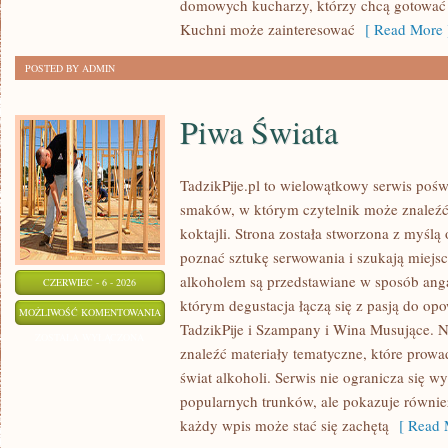
domowych kucharzy, którzy chcą gotować 
Kuchni może zainteresować
[ Read More 
POSTED BY ADMIN
Piwa Świata
TadzikPije.pl to wielowątkowy serwis poś
smaków, w którym czytelnik może znaleźć 
koktajli. Strona została stworzona z myślą 
poznać sztukę serwowania i szukają miejsc
alkoholem są przedstawiane w sposób anga
CZERWIEC - 6 - 2026
którym degustacja łączą się z pasją do op
PIWA
MOŻLIWOŚĆ KOMENTOWANIA
TadzikPije i Szampany i Wina Musujące. N
ŚWIATA
ZOSTAŁA WYŁĄCZONA
znaleźć materiały tematyczne, które prowa
świat alkoholi. Serwis nie ogranicza się w
popularnych trunków, ale pokazuje równi
każdy wpis może stać się zachętą
[ Read 