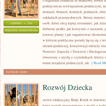
Urządzenia Pralnicze to branżowy serwis 
praktycznym rozwiązaniom pralniczym,
domach, firmach, hotelach, pralniach, obi
zakładach przemysłowych. Strona stanowi
osób, które chcą lepiej zrozumieć, jak dzi
CZERWIEC - 4 - 2026
dobierać pralki, jak korzystać z suszarek, 
EKOLOGICZNE
MOŻLIWOŚĆ KOMENTOWANIA
usuwać plamy i jak organizować ekonomicz
PRANIE
ZOSTAŁA WYŁĄCZONA
w którym praktyczne porady łączą się z tem
chemii pralniczej, konserwacji odzieży ora
Nowości: Zapachy i Świeżość i Ekologiczne
stworzony z myślą o czytelnikach, którzy s
temat urządzeń pralniczych, ale
[ Read Mo
POSTED BY ADMIN
Rozwój Dziecka
serwis edukacyjny Biały Kotek to innowacy
która została przygotowana z myślą o rodz