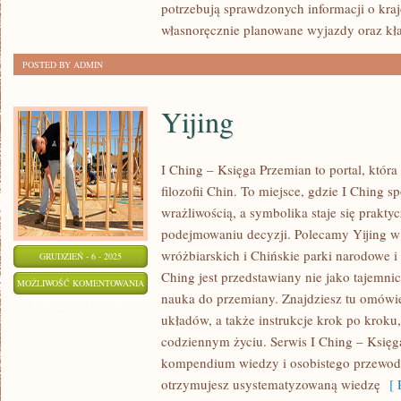
potrzebują sprawdzonych informacji o kra
własnoręcznie planowane wyjazdy oraz kł
POSTED BY ADMIN
Yijing
I Ching – Księga Przemian to portal, która
filozofii Chin. To miejsce, gdzie I Ching s
wrażliwością, a symbolika staje się prak
podejmowaniu decyzji. Polecamy Yijing w 
wróżbiarskich i Chińskie parki narodowe i 
GRUDZIEŃ - 6 - 2025
Ching jest przedstawiany nie jako tajemnic
YIJING
MOŻLIWOŚĆ KOMENTOWANIA
nauka do przemiany. Znajdziesz tu omówi
ZOSTAŁA WYŁĄCZONA
układów, a także instrukcje krok po kroku,
codziennym życiu. Serwis I Ching – Księg
kompendium wiedzy i osobistego przewodn
otrzymujesz usystematyzowaną wiedzę
[ R