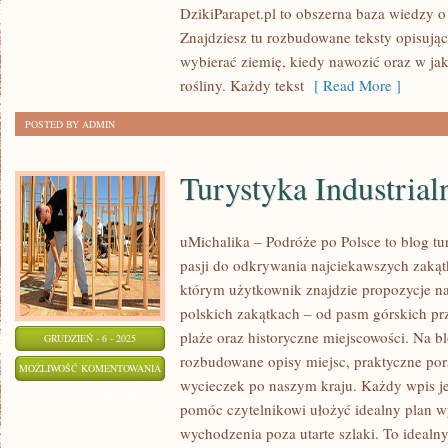
DzikiParapet.pl to obszerna baza wiedzy 
Znajdziesz tu rozbudowane teksty opisujące
wybierać ziemię, kiedy nawozić oraz w jak
rośliny. Każdy tekst
[ Read More ]
POSTED BY ADMIN
Turystyka Industrial
uMichalika – Podróże po Polsce to blog tur
pasji do odkrywania najciekawszych zaką
którym użytkownik znajdzie propozycje n
polskich zakątkach – od pasm górskich prz
plaże oraz historyczne miejscowości. Na b
GRUDZIEŃ - 6 - 2025
rozbudowane opisy miejsc, praktyczne pora
TURYSTYKA
MOŻLIWOŚĆ KOMENTOWANIA
wycieczek po naszym kraju. Każdy wpis je
INDUSTRIALNA
ZOSTAŁA WYŁĄCZONA
pomóc czytelnikowi ułożyć idealny plan w
wychodzenia poza utarte szlaki. To idealn