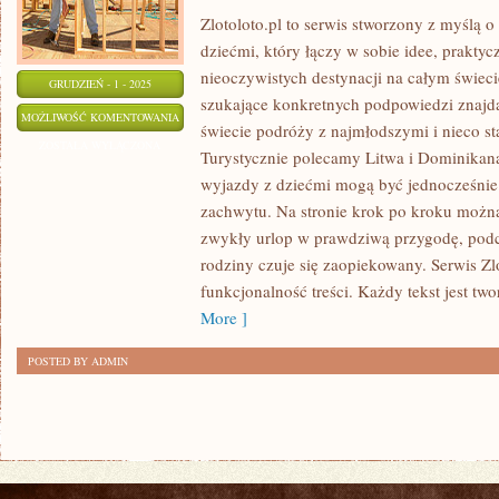
Zlotoloto.pl to serwis stworzony z myślą 
dziećmi, który łączy w sobie idee, praktyc
nieoczywistych destynacji na całym świeci
GRUDZIEŃ - 1 - 2025
szukające konkretnych podpowiedzi znaj
NORWEGIA
MOŻLIWOŚĆ KOMENTOWANIA
świecie podróży z najmłodszymi i nieco s
I
ZOSTAŁA WYŁĄCZONA
Turystycznie polecamy Litwa i Dominikana.
WOJEWÓDZTWO
wyjazdy z dziećmi mogą być jednocześnie 
WIELKOPOLSKIE
zachwytu. Na stronie krok po kroku możn
zwykły urlop w prawdziwą przygodę, podc
rodziny czuje się zaopiekowany. Serwis Zlo
funkcjonalność treści. Każdy tekst jest t
More ]
POSTED BY ADMIN