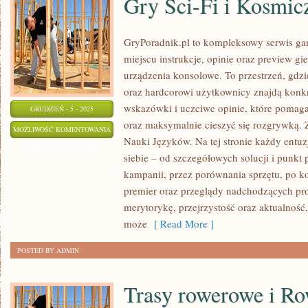
Gry Sci-Fi i Kosmic
GryPoradnik.pl to kompleksowy serwis ga
miejscu instrukcje, opinie oraz preview gi
urządzenia konsolowe. To przestrzeń, gdz
oraz hardcorowi użytkownicy znajdą konkr
wskazówki i uczciwe opinie, które pomag
GRUDZIEŃ - 5 - 2025
oraz maksymalnie cieszyć się rozgrywką
GRY
MOŻLIWOŚĆ KOMENTOWANIA
Nauki Języków. Na tej stronie każdy entuz
SCI-
ZOSTAŁA WYŁĄCZONA
siebie – od szczegółowych solucji i punkt
FI
kampanii, przez porównania sprzętu, po k
I
premier oraz przeglądy nadchodzących prod
KOSMICZNE
merytorykę, przejrzystość oraz aktualnoś
ŚWIATY
może
[ Read More ]
POSTED BY ADMIN
Trasy rowerowe i Ro