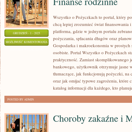
Finanse rodzinne
Wszystko o Pożyczkach to portal, który po
chcą lepiej zrozumieć świat finansowania i
platforma, gdzie w jednym portalu zebran
GRUDZIEŃ - 1 - 2025
pożyczania, spłacania długów oraz plano
INWESTOWANIE
MOŻLIWOŚĆ KOMENTOWANIA
Gospodarka i makroekonomia w prostych sł
ALTERNATYWNE
ZOSTAŁA WYŁĄCZONA
osobiste. Portal Wszystko o Pożyczkach st
I
praktyczność. Zamiast skomplikowanego j
FINANSE
bankowego, użytkownik otrzymuje jasne w
RODZINNE
tłumaczące, jak funkcjonują pożyczki, n
oraz jak omijać typowe zagrożenia, które
katalog informacji dla każdego, kto planuj
POSTED BY ADMIN
Choroby zakaźne i 