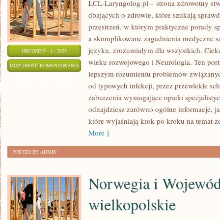
LCL-Laryngolog.pl – strona zdrowotny st
dbających o zdrowie, które szukają sprawd
przestrzeń, w którym praktyczne porady s
a skomplikowane zagadnienia medyczne s
języku, zrozumiałym dla wszystkich. Ciek
GRUDZIEŃ - 1 - 2025
wieku rozwojowego i Neurologia. Ten port
CHOROBY
MOŻLIWOŚĆ KOMENTOWANIA
lepszym rozumieniu problemów związanyc
ZAKAŹNE
ZOSTAŁA WYŁĄCZONA
od typowych infekcji, przez przewlekłe sc
I
zaburzenia wymagające opieki specjalisty
MEDYCYNA
odnajdziesz zarówno ogólne informacje, j
SNU
które wyjaśniają krok po kroku na temat zd
More ]
POSTED BY ADMIN
Norwegia i Wojewó
wielkopolskie