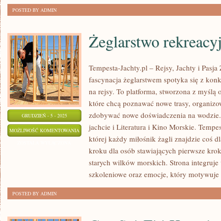
POSTED BY ADMIN
Żeglarstwo rekreacy
Tempesta-Jachty.pl – Rejsy, Jachty i Pasja
fascynacja żeglarstwem spotyka się z kon
na rejsy. To platforma, stworzona z myślą 
które chcą poznawać nowe trasy, organizow
zdobywać nowe doświadczenia na wodzie.
GRUDZIEŃ - 5 - 2025
jachcie i Literatura i Kino Morskie. Tempes
ŻEGLARSTWO
MOŻLIWOŚĆ KOMENTOWANIA
której każdy miłośnik żagli znajdzie coś d
REKREACYJNE
ZOSTAŁA WYŁĄCZONA
kroku dla osób stawiających pierwsze kroki,
starych wilków morskich. Strona integruje w
szkoleniowe oraz emocje, który motywuje
POSTED BY ADMIN