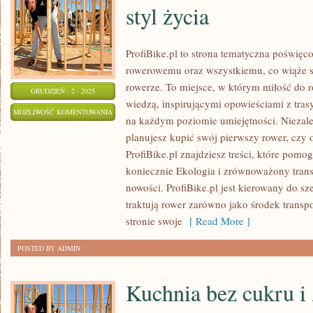
styl życia
ProfiBike.pl to strona tematyczna poświęc
rowerowemu oraz wszystkiemu, co wiąże s
rowerze. To miejsce, w którym miłość do r
GRUDZIEŃ - 2 - 2025
wiedzą, inspirującymi opowieściami z tra
TRASY
MOŻLIWOŚĆ KOMENTOWANIA
na każdym poziomie umiejętności. Niezale
ROWEROWE
ZOSTAŁA WYŁĄCZONA
planujesz kupić swój pierwszy rower, czy o
I
ProfiBike.pl znajdziesz treści, które pomo
ROWER
koniecznie Ekologia i zrównoważony trans
A
nowości. ProfiBike.pl jest kierowany do sz
ZDROWY
traktują rower zarówno jako środek transpor
STYL
stronie swoje
[ Read More ]
ŻYCIA
POSTED BY ADMIN
Kuchnia bez cukru i