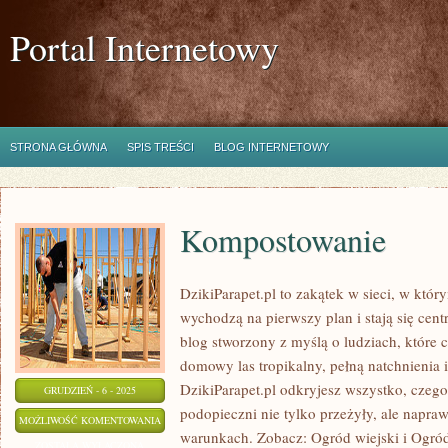
Portal Internetowy
STRONA GŁÓWNA
SPIS TREŚCI
BLOG INTERNETOWY
Kompostowanie
DzikiParapet.pl to zakątek w sieci, w któ
wychodzą na pierwszy plan i stają się ce
blog stworzony z myślą o ludziach, które 
domowy las tropikalny, pełną natchnienia
DzikiParapet.pl odkryjesz wszystko, czego
GRUDZIEŃ - 6 - 2025
podopieczni nie tylko przeżyły, ale napr
KOMPOSTOWANIE
MOŻLIWOŚĆ KOMENTOWANIA
warunkach. Zobacz: Ogród wiejski i Ogród
ZOSTAŁA WYŁĄCZONA