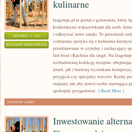
kulinarne
Izagotuje.pl to portal o gotowaniu, który 
konkretnymi wskazówkami dla osób, które
i odkrywać nowe smaki. To przestrzeń onl
GRUDZIEŃ - 2 - 2025
codzienna spotyka się z kulinarna kreatywn
KUCHNIA
MOŻLIWOŚĆ KOMENTOWANIA
przedstawiane w czytelny i zachęcający 
BEZ
ZOSTAŁA WYŁĄCZONA
fast food i Kuchnia dla singli. Na Izagotuje
CUKRU
rozbudowaną kolekcję receptur, obejmując
I
dzień, jak i bardziej wyszukane kompozycj
AKTUALNOŚCI
przyjęcia czy specjalny wieczór. Każdy pr
KULINARNE
etapami, tak aby nawet osoba stawiająca 
spokojnie przygotować
[ Read More ]
POSTED BY ADMIN
Inwestowanie altern