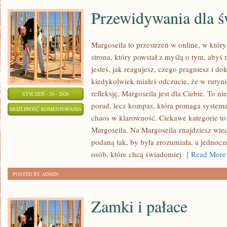
Przewidywania dla ś
Margoseila to przestrzeń w online, w któr
strona, który powstał z myślą o tym, abyś
jesteś, jak reagujesz, czego pragniesz i do
kiedykolwiek miałeś odczucie, że w rutyn
refleksję, Margoseila jest dla Ciebie. To ni
STYCZEŃ - 26 - 2026
porad, lecz kompas, która pomaga systema
PRZEWIDYWANIA
MOŻLIWOŚĆ KOMENTOWANIA
chaos w klarowność. Ciekawe kategorie to 
DLA
ZOSTAŁA WYŁĄCZONA
Margoseila. Na Margoseila znajdziesz wie
ŚWIATA
podaną tak, by była zrozumiała, a jednocz
osób, które chcą świadomiej
[ Read More 
POSTED BY ADMIN
Zamki i pałace