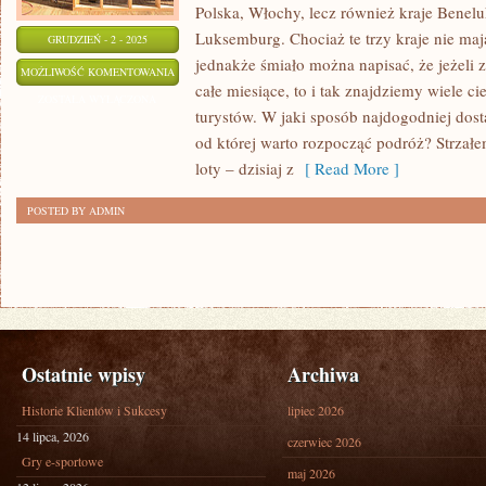
Polska, Włochy, lecz również kraje Benelu
Luksemburg. Chociaż te trzy kraje nie maj
GRUDZIEŃ - 2 - 2025
jednakże śmiało można napisać, że jeżeli
POZNAJ
MOŻLIWOŚĆ KOMENTOWANIA
całe miesiące, to i tak znajdziemy wiele ci
SKARBY
ZOSTAŁA WYŁĄCZONA
turystów. W jaki sposób najdogodniej dos
BAŁKANÓW
od której warto rozpocząć podróż? Strzałe
loty – dzisiaj z
[ Read More ]
POSTED BY ADMIN
Ostatnie wpisy
Archiwa
Historie Klientów i Sukcesy
lipiec 2026
14 lipca, 2026
czerwiec 2026
Gry e-sportowe
maj 2026