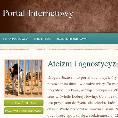
Portal Internetowy
STRONA GŁÓWNA
SPIS TREŚCI
BLOG INTERNETOWY
Ateizm i agnostycy
Droga z Jezusem to portal duchowy, któr
powszednim dniu i w drodze wiary. To miej
przybliżyć do Pana, rozwijać przyjaźń z 
sens w świetle Dobrej Nowiny. Cała idea op
jest przypisem do życia, ale ścieżką, któr
STYCZEŃ - 31 - 2026
chwili. Warto przeczytać Taoizm i Islam. 
ATEIZM
MOŻLIWOŚĆ KOMENTOWANIA
duchowość spotyka się z codziennością. Ch
I
ZOSTAŁA WYŁĄCZONA