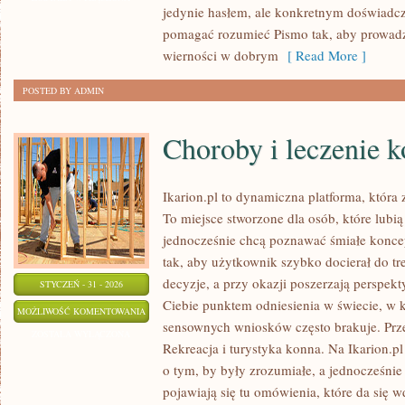
jedynie hasłem, ale konkretnym doświadcz
AGNOSTYCYZM
pomagać rozumieć Pismo tak, aby prowadz
wierności w dobrym
[ Read More ]
POSTED BY ADMIN
Choroby i leczenie k
Ikarion.pl to dynamiczna platforma, która 
To miejsce stworzone dla osób, które lubi
jednocześnie chcą poznawać śmiałe koncep
tak, aby użytkownik szybko docierał do tr
decyzje, a przy okazji poszerzają perspekt
STYCZEŃ - 31 - 2026
Ciebie punktem odniesienia w świecie, w k
CHOROBY
MOŻLIWOŚĆ KOMENTOWANIA
sensownych wniosków często brakuje. Prze
I
ZOSTAŁA WYŁĄCZONA
Rekreacja i turystyka konna. Na Ikarion.pl
LECZENIE
o tym, by były zrozumiałe, a jednocześnie
KONI
pojawiają się tu omówienia, które da się 