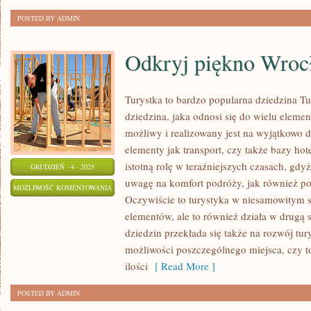
POSTED BY ADMIN
Odkryj piękno Wroc
Turystka to bardzo popularna dziedzina T
dziedzina, jaka odnosi się do wielu element
możliwy i realizowany jest na wyjątkowo
elementy jak transport, czy także bazy hot
istotną rolę w teraźniejszych czasach, gdy
GRUDZIEŃ - 4 - 2025
uwagę na komfort podróży, jak również p
ODKRYJ
MOŻLIWOŚĆ KOMENTOWANIA
Oczywiście to turystyka w niesamowitym s
PIĘKNO
ZOSTAŁA WYŁĄCZONA
elementów, ale to również działa w drugą 
WROCŁAWIA!
dziedzin przekłada się także na rozwój tur
możliwości poszczególnego miejsca, czy 
ilości
[ Read More ]
POSTED BY ADMIN