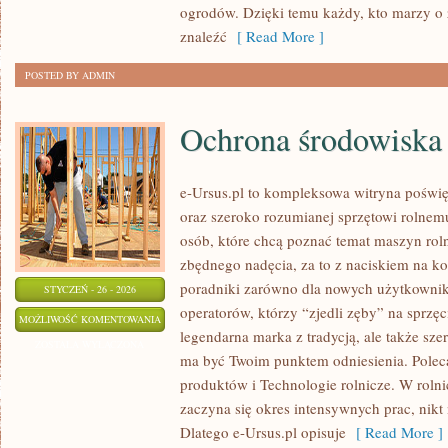
ogrodów. Dzięki temu każdy, kto marzy o z
znaleźć
[ Read More ]
POSTED BY ADMIN
Ochrona środowiska 
e-Ursus.pl to kompleksowa witryna poś
oraz szeroko rozumianej sprzętowi rolnem
osób, które chcą poznać temat maszyn rol
zbędnego nadęcia, za to z naciskiem na k
poradniki zarówno dla nowych użytkownik
STYCZEŃ - 26 - 2026
operatorów, którzy “zjedli zęby” na sprzęcie
OCHRONA
MOŻLIWOŚĆ KOMENTOWANIA
legendarna marka z tradycją, ale także sze
ŚRODOWISKA
ZOSTAŁA WYŁĄCZONA
ma być Twoim punktem odniesienia. Poleca
W
produktów i Technologie rolnicze. W rolni
ROLNICTWIE
zaczyna się okres intensywnych prac, nikt
Dlatego e-Ursus.pl opisuje
[ Read More ]