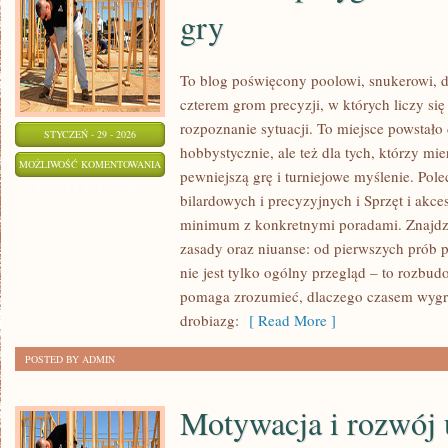
gry
To blog poświęcony poolowi, snukerowi, d
czterem grom precyzji, w których liczy się
rozpoznanie sytuacji. To miejsce powstało 
STYCZEŃ - 29 - 2026
hobbystycznie, ale też dla tych, którzy mie
FITNESS
MOŻLIWOŚĆ KOMENTOWANIA
pewniejszą grę i turniejowe myślenie. Pol
I
ZOSTAŁA WYŁĄCZONA
bilardowych i precyzyjnych i Sprzęt i akce
PRZYGOTOWANIE
minimum z konkretnymi poradami. Znajdzie
FIZYCZNE
zasady oraz niuanse: od pierwszych prób 
DO
nie jest tylko ogólny przegląd – to rozb
GRY
pomaga zrozumieć, dlaczego czasem wygr
drobiazg:
[ Read More ]
POSTED BY ADMIN
Motywacja i rozwój