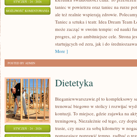
STYCZEŃ - 24 - 2026
taniec w powietrzu oraz taniec na rurze pot
TANIEC
MOŻLIWOŚĆ KOMENTOWANIA
ale też realnie wspierają zdrowie. Polecamy
W
ZOSTAŁA WYŁĄCZONA
Taniec a sztuka i teatr. Idea Dream Team Ł
RÓŻNYCH
może zacząć w swoim tempie: od nauki fu
KRAJACH
progres, aż po ambitniejsze cele. Strona j
I
startujących od zera, jak i do średniozaa
TRADYCJACH
More ]
POSTED BY ADMIN
Dietetyka
Bieganiewwarszawie.pl to kompleksowy ser
trenować biegowo w stolicy i rozwijać wyd
kontuzji. To miejsce, gdzie zajawka na ak
treningową. Niezależnie od tego, czy dopi
trasie, czy masz za sobą kilometry w nogac
STYCZEŃ - 24 - 2026
pomagające poprawić tempo, zadbać o rege