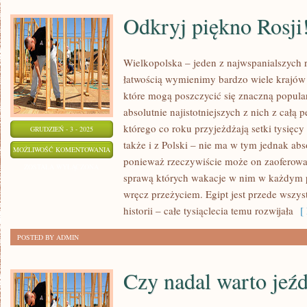
Odkryj piękno Rosji
Wielkopolska – jeden z najwspanialszych 
łatwością wymienimy bardzo wiele krajów 
które mogą poszczycić się znaczną popula
absolutnie najistotniejszych z nich z całą 
którego co roku przyjeżdżają setki tysięcy
GRUDZIEŃ - 3 - 2025
także i z Polski – nie ma w tym jednak ab
ODKRYJ
MOŻLIWOŚĆ KOMENTOWANIA
ponieważ rzeczywiście może on zaoferowa
PIĘKNO
ZOSTAŁA WYŁĄCZONA
sprawą których wakacje w nim w każdym 
ROSJI!
wręcz przeżyciem. Egipt jest przede wszys
historii – całe tysiąclecia temu rozwijała
[ 
POSTED BY ADMIN
Czy nadal warto jeźd