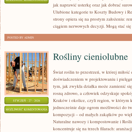
jak naprawić usterkę oraz jak dobrać suro
I
ZOSTAŁA WYŁĄCZONA
Ulubione kategorie to Koszty Budowy i R
DESIGN
strony opiera się na prostym założeniu: r
WNĘTRZ
ciągiem nerwowych decyzji. Mogą stać się
POSTED BY ADMIN
Rośliny cieniolubne
Świat roślin to przestrzeń, w której miłość 
doświadczeniem w projektowaniu i pielęg
tym, jak zwykła działka może zamienić się
rosną zdrowo, a człowiek odzyskuje spokój.
Kraków i okolice, czyli region, w którym
STYCZEŃ - 27 - 2026
jednocześnie daje ogrom możliwości do tw
ROŚLINY
MOŻLIWOŚĆ KOMENTOWANIA
kompozycji – od małych zakątków po więk
CIENIOLUBNE
ZOSTAŁA WYŁĄCZONA
Naturalne nawozy i kompostowanie i Rośli
koncentruje się na trzech filarach: aranżacj