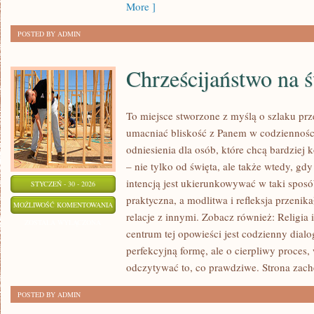
More ]
POSTED BY ADMIN
Chrześcijaństwo na 
To miejsce stworzone z myślą o szlaku pr
umacniać bliskość z Panem w codzienności
odniesienia dla osób, które chcą bardziej
– nie tylko od święta, ale także wtedy, gdy 
intencją jest ukierunkowywać w taki sposó
STYCZEŃ - 30 - 2026
praktyczna, a modlitwa i refleksja przenik
CHRZEŚCIJAŃSTWO
MOŻLIWOŚĆ KOMENTOWANIA
relacje z innymi. Zobacz również: Religia 
NA
ZOSTAŁA WYŁĄCZONA
centrum tej opowieści jest codzienny dialo
ŚWIECIE
perfekcyjną formę, ale o cierpliwy proces,
odczytywać to, co prawdziwe. Strona zach
POSTED BY ADMIN