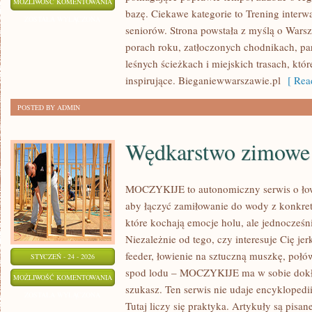
DIETETYKA
MOŻLIWOŚĆ KOMENTOWANIA
bazę. Ciekawe kategorie to Trening interw
ZOSTAŁA WYŁĄCZONA
seniorów. Strona powstała z myślą o Warsz
porach roku, zatłoczonych chodnikach, pa
leśnych ścieżkach i miejskich trasach, któr
inspirujące. Bieganiewwarszawie.pl
[ Read
POSTED BY ADMIN
Wędkarstwo zimowe
MOCZYKIJE to autonomiczny serwis o łowi
aby łączyć zamiłowanie do wody z konkret
które kochają emocje holu, ale jednocześn
Niezależnie od tego, czy interesuje Cię je
feeder, łowienie na sztuczną muszkę, poł
STYCZEŃ - 24 - 2026
spod lodu – MOCZYKIJE ma w sobie dokład
WĘDKARSTWO
MOŻLIWOŚĆ KOMENTOWANIA
szukasz. Ten serwis nie udaje encyklopedi
ZIMOWE
ZOSTAŁA WYŁĄCZONA
Tutaj liczy się praktyka. Artykuły są pisa