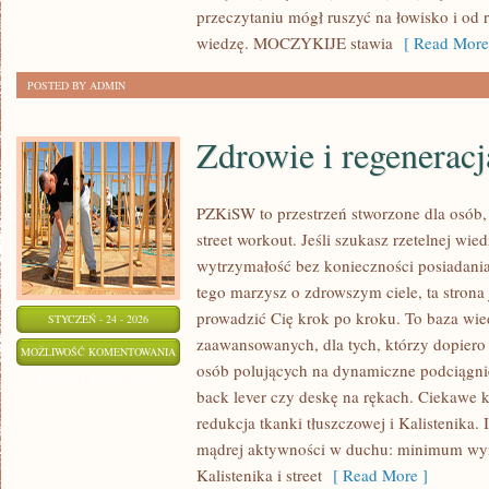
przeczytaniu mógł ruszyć na łowisko i od
wiedzę. MOCZYKIJE stawia
[ Read More
POSTED BY ADMIN
Zdrowie i regeneracj
PZKiSW to przestrzeń stworzone dla osób, 
street workout. Jeśli szukasz rzetelnej wi
wytrzymałość bez konieczności posiadani
tego marzysz o zdrowszym ciele, ta strona 
prowadzić Cię krok po kroku. To baza wie
STYCZEŃ - 24 - 2026
zaawansowanych, dla tych, którzy dopiero 
ZDROWIE
MOŻLIWOŚĆ KOMENTOWANIA
osób polujących na dynamiczne podciągnięc
I
ZOSTAŁA WYŁĄCZONA
back lever czy deskę na rękach. Ciekawe k
REGENERACJA
redukcja tkanki tłuszczowej i Kalistenika
mądrej aktywności w duchu: minimum w
Kalistenika i street
[ Read More ]