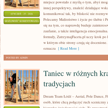
miejsce powstało z myślą o tym, abyś mogł
innej perspektywy, znaleźć działające wsk
komunikować tak, by bliskość nie rozmywa
STYCZEŃ - 25 - 2026
Polecamy Małżeństwo i życie po ślubie i Pr
RANDKI
MOŻLIWOŚĆ KOMENTOWANIA
się na tym, co naprawdę buduje zainteresow
I
ZOSTAŁA WYŁĄCZONA
zaufanie, a także inteligencja emocjonal
RELACJE
formuły, ZatrzymajFaceta.pl uczy krok po 
A
w którym obie strony czują się docenione.
ROZWÓJ
oznacza
[ Read More ]
OSOBISTY
POSTED BY ADMIN
Taniec w różnych kra
tradycjach
Dream Team Łódź – Aerial, Pole Dance, Fit
osób, które chcą połączyć ruch sceniczny z
kierunku świadomości ciała. To przestrzeń 