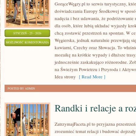
GorąceWęgry.pl to serwis turystyczny, któ
doświadczania Europy Środkowej w sposó
nadęcia i bez udawania, że podróżowanie 
dla osób, które lubią układać wyjazdy kro
chcą zostawić przestrzeń na spontan. W c
STYCZEŃ - 25 - 2026
Węgierska, jednak naturalnie przewijają się
ZAMKI
MOŻLIWOŚĆ KOMENTOWANIA
kawiarni, Czechy oraz Słowacja. To właśni
I
ZOSTAŁA WYŁĄCZONA
mozaikę na krótkie wypady i dłuższe trasy,
PAŁACE
jednocześnie zaskakująco różnorodne. Zob
na Świeżym Powietrzu i Przyroda i Aktyw
Idea strony
[ Read More ]
POSTED BY ADMIN
Randki i relacje a r
ZatrzymajFaceta.pl to przyjazna przestrzeń
zrozumieć temat relacji i budować dojrzał