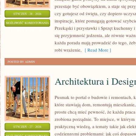
przestaje być obowiązkiem, a staje się prz
czy gotujesz od święta, czy dopiero uczysz
STYCZEŃ - 28 - 2026
inspiracje, które pomagają gotować szybci
GOTOWANIE
MOŻLIWOŚĆ KOMENTOWANIA
Przekąski i przystawki i Sprzęt kuchenny i
ZOSTAŁA WYŁĄCZONA
się przyjemność jedzenia, ale równie ważna
każda porada mają prowadzić do tego, żeby
robi wrażenie,
[ Read More ]
POSTED BY ADMIN
Architektura i Desi
Pusmak to portal o budowie i remontach, k
które stawiają dom, remontują mieszkanie
prostu chcą mieć pewność, że każda praca
zrobiona porządnie. To miejsce, w którym 
praktyczną wiedzą, a tematy takie jak elekt
STYCZEŃ - 27 - 2026
codziennymi problemami: jak coś dopasow
ARCHITEKTURA
MOŻLIWOŚĆ KOMENTOWANIA