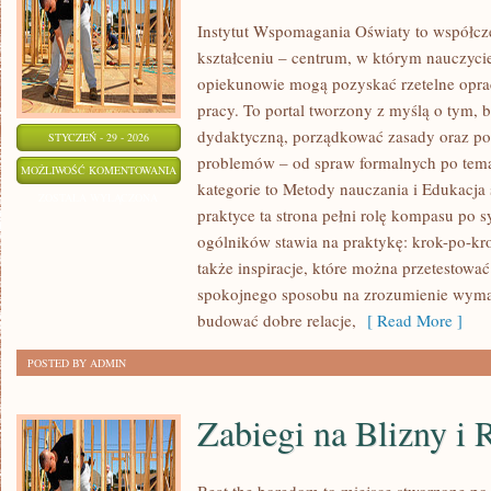
Instytut Wspomagania Oświaty to współcz
kształceniu – centrum, w którym nauczyciel
opiekunowie mogą pozyskać rzetelne opra
pracy. To portal tworzony z myślą o tym, 
dydaktyczną, porządkować zasady oraz p
STYCZEŃ - 29 - 2026
problemów – od spraw formalnych po tem
MOTYWACJA
MOŻLIWOŚĆ KOMENTOWANIA
kategorie to Metody nauczania i Edukacja 
I
ZOSTAŁA WYŁĄCZONA
praktyce ta strona pełni rolę kompasu po s
ROZWÓJ
ogólników stawia na praktykę: krok-po-kr
UCZNIÓW
także inspiracje, które można przetestować 
spokojnego sposobu na zrozumienie wyma
budować dobre relacje,
[ Read More ]
POSTED BY ADMIN
Zabiegi na Blizny i 