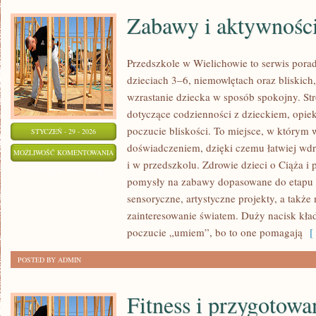
Zabawy i aktywnośc
Przedszkole w Wielichowie to serwis pora
dzieciach 3–6, niemowlętach oraz bliskich
wzrastanie dziecka w sposób spokojny. St
dotyczące codzienności z dzieckiem, opiek
poczucie bliskości. To miejsce, w którym w
STYCZEŃ - 29 - 2026
doświadczeniem, dzięki czemu łatwiej wd
ZABAWY
MOŻLIWOŚĆ KOMENTOWANIA
i w przedszkolu. Zdrowie dzieci o Ciąża i 
I
ZOSTAŁA WYŁĄCZONA
pomysły na zabawy dopasowane do etapu 
AKTYWNOŚCI
sensoryczne, artystyczne projekty, a także 
zainteresowanie światem. Duży nacisk kła
poczucie „umiem”, bo to one pomagają
[ 
POSTED BY ADMIN
Fitness i przygotowa