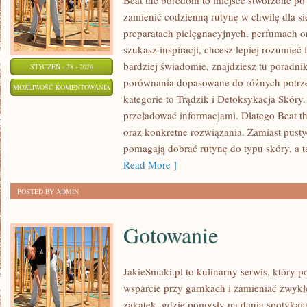
Beat the boredom to miejsce stworzone po 
zamienić codzienną rutynę w chwilę dla sie
preparatach pielęgnacyjnych, perfumach or
szukasz inspiracji, chcesz lepiej rozumieć
bardziej świadomie, znajdziesz tu poradnik
STYCZEŃ - 28 - 2026
porównania dopasowane do różnych potrze
ZABIEGI
MOŻLIWOŚĆ KOMENTOWANIA
kategorie to Trądzik i Detoksykacja Skóry.
NA
ZOSTAŁA WYŁĄCZONA
przeładować informacjami. Dlatego Beat t
BLIZNY
oraz konkretne rozwiązania. Zamiast pustych
I
pomagają dobrać rutynę do typu skóry, a t
ROZSTĘPY
Read More ]
POSTED BY ADMIN
Gotowanie
JakieSmaki.pl to kulinarny serwis, który p
wsparcie przy garnkach i zamieniać zwykłe
zakątek, gdzie pomysły na dania spotykaj