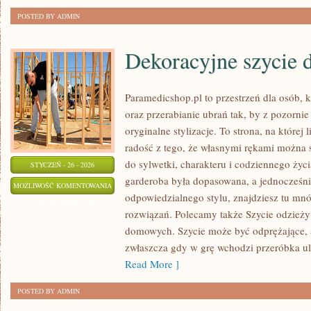
POSTED BY ADMIN
Dekoracyjne szycie
Paramedicshop.pl to przestrzeń dla osób, 
oraz przerabianie ubrań tak, by z pozorni
oryginalne stylizacje. To strona, na której 
radość z tego, że własnymi rękami można s
do sylwetki, charakteru i codziennego życi
STYCZEŃ - 26 - 2026
garderoba była dopasowana, a jednocześni
DEKORACYJNE
MOŻLIWOŚĆ KOMENTOWANIA
odpowiedzialnego stylu, znajdziesz tu mnó
SZYCIE
ZOSTAŁA WYŁĄCZONA
rozwiązań. Polecamy także Szycie odzieży 
DO
domowych. Szycie może być odprężające, a
DOMU
zwłaszcza gdy w grę wchodzi przeróbka ul
Read More ]
POSTED BY ADMIN