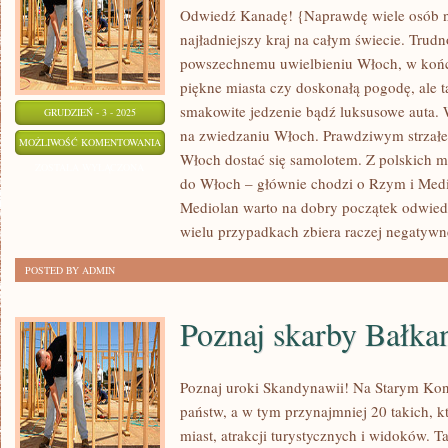
Odwiedź Kanadę! {Naprawdę wiele osób na
najładniejszy kraj na całym świecie. Trudn
powszechnemu uwielbieniu Włoch, w końcu
piękne miasta czy doskonałą pogodę, ale t
smakowite jedzenie bądź luksusowe auta. W
GRUDZIEŃ - 3 - 2025
na zwiedzaniu Włoch. Prawdziwym strzałem
CZY
MOŻLIWOŚĆ KOMENTOWANIA
Włoch dostać się samolotem. Z polskich mi
NADAL
ZOSTAŁA WYŁĄCZONA
do Włoch – głównie chodzi o Rzym i Medio
WARTO
Mediolan warto na dobry początek odwied
JEŹDZIĆ
wielu przypadkach zbiera raczej negatywn
DO
EGIPTU?
POSTED BY ADMIN
Poznaj skarby Bałk
Poznaj uroki Skandynawii! Na Starym Kont
państw, a w tym przynajmniej 20 takich, k
miast, atrakcji turystycznych i widoków. T