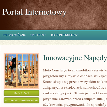
Portal Internetowy
STRONA GŁÓWNA
SPIS TREŚCI
BLOG INTERNETOWY
Innowacyjne Napędy 
Moto Concierge to automobilowy serwis te
przygotowany z myślą o osobach szukają
Strona skupia się przede wszystkim na k
związanych z eksploatacją samochodów, z
rynku z drugiej ręki. To miejsce, w który
MAJ - 6 - 2026
przydatne zarówno przed zakupem auta, ja
INNOWACYJNE
MOŻLIWOŚĆ KOMENTOWANIA
użytkowania, przygotowania do sprzedaży
NAPĘDY
ZOSTAŁA WYŁĄCZONA