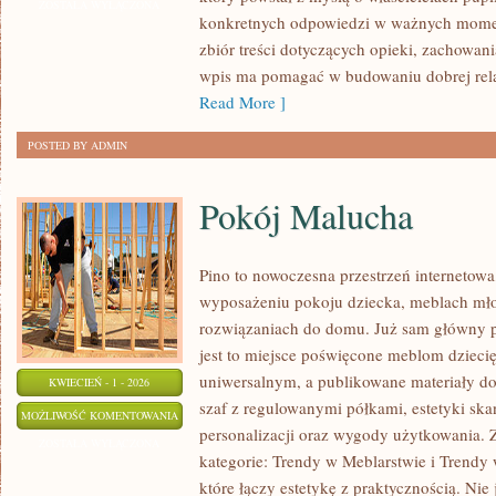
I
ZOSTAŁA WYŁĄCZONA
konkretnych odpowiedzi w ważnych momen
OPIEKA
zbiór treści dotyczących opieki, zachowani
CODZIENNA
wpis ma pomagać w budowaniu dobrej relac
Read More ]
POSTED BY ADMIN
Pokój Malucha
Pino to nowoczesna przestrzeń internetowa,
wyposażeniu pokoju dziecka, meblach mł
rozwiązaniach do domu. Już sam główny p
jest to miejsce poświęcone meblom dziec
uniwersalnym, a publikowane materiały d
KWIECIEŃ - 1 - 2026
szaf z regulowanymi półkami, estetyki sk
POKÓJ
MOŻLIWOŚĆ KOMENTOWANIA
personalizacji oraz wygody użytkowania. Z
MALUCHA
ZOSTAŁA WYŁĄCZONA
kategorie: Trendy w Meblarstwie i Trendy 
które łączy estetykę z praktycznością. Nie 