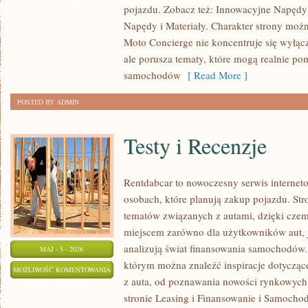
pojazdu. Zobacz też: Innowacyjne Napędy 
I
Napędy i Materiały. Charakter strony możn
MATERIAŁY
Moto Concierge nie koncentruje się wyłąc
ale porusza tematy, które mogą realnie p
samochodów
[ Read More ]
POSTED BY ADMIN
Testy i Recenzje
Rentdabcar to nowoczesny serwis interne
osobach, które planują zakup pojazdu. St
tematów związanych z autami, dzięki cz
miejscem zarówno dla użytkowników aut, ja
analizują świat finansowania samochodów.
MAJ - 5 - 2026
którym można znaleźć inspiracje dotycząc
TESTY
MOŻLIWOŚĆ KOMENTOWANIA
z auta, od poznawania nowości rynkowych 
I
ZOSTAŁA WYŁĄCZONA
stronie Leasing i Finansowanie i Samocho
RECENZJE