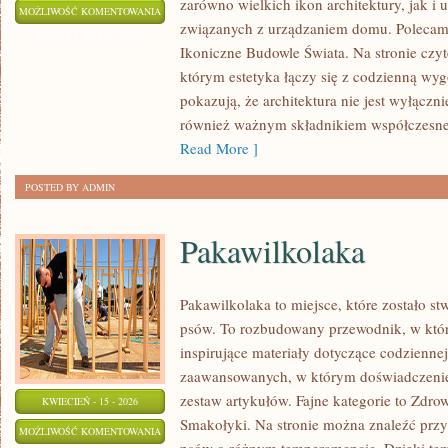
zarówno wielkich ikon architektury, jak i 
POLSKA
MOŻLIWOŚĆ KOMENTOWANIA
związanych z urządzaniem domu. Polecamy
ARCHITEKTURA
ZOSTAŁA WYŁĄCZONA
Ikoniczne Budowle Świata. Na stronie czyte
którym estetyka łączy się z codzienną wyg
pokazują, że architektura nie jest wyłączn
również ważnym składnikiem współczesnej
Read More ]
POSTED BY ADMIN
Pakawilkolaka
Pakawilkolaka to miejsce, które zostało s
psów. To rozbudowany przewodnik, w któr
inspirujące materiały dotyczące codziennej
zaawansowanych, w którym doświadczenie 
zestaw artykułów. Fajne kategorie to Zdrowi
KWIECIEŃ - 15 - 2026
Smakołyki. Na stronie można znaleźć przy
PAKAWILKOLAKA
MOŻLIWOŚĆ KOMENTOWANIA