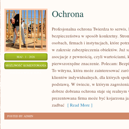
Ochrona
Profesjonalna ochrona Twierdza to serwis, 
bezpieczeństwa w sposób konkretny. Stron
osobach, firmach i instytucjach, które po
w zakresie zabezpieczenia obiektów. Już 
asocjacje z pewnością, czyli wartościami,
MAJ - 1 - 2026
pierwszorzędne znaczenie. Polecam: Bezpi
OCHRONA
MOŻLIWOŚĆ KOMENTOWANIA
To witryna, która może zainteresować zarów
ZOSTAŁA WYŁĄCZONA
klientów indywidualnych, dla których spokó
podstawą. W świecie, w którym zagrożenia
dobrze dobrana ochrona staje się realnym
prezentowana firma może być kojarzona 
zadbać
[ Read More ]
POSTED BY ADMIN