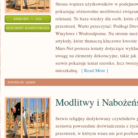
Strona wspiera użytkowników w podejmowa
pokazując różnorodne możliwości związany
roletami. To baza wiedzy dla osób, które
KWIECIEŃ - 7 - 2026
przestrzeń. Warto przeczytać: Podłogi Dr
PODŁOGI
MOŻLIWOŚĆ KOMENTOWANIA
Winylowe i Wodoodporne. Na stronie moż
DREWNIANE
ZOSTAŁA WYŁĄCZONA
artykuły, które tłumaczą kluczowe kwesti
I
Mars-Net porusza tematy dotyczące wykład
LAMINOWANE
uwagę na elementy dekoracyjne, takie jak 
serwis pokazuje temat szeroko, lecz tworzy
mieszkalną.
[ Read More ]
POSTED BY ADMIN
Modlitwy i Nabożeń
Serwis religijny dedykowany czytelników 
zestawia powszednie doświadczenia z ży
przestrzeń, w którym wiara nie jest pozb