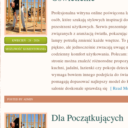
Profesjonalna witryna online poświęcona 
osób, które szukają stylowych inspiracji d
przestrzeni użytkowych. Serwis prezentuje
związanych z aranżacją światła, pokazują
lampy potrafią zmienić każde wnętrze. To p
KWIECIEŃ - 28 - 2026
piękno, ale jednocześnie zwracają uwagę 
OŚWIETLENIE
MOŻLIWOŚĆ KOMENTOWANIA
codzienny komfort użytkowania. Polecam: 
ZOSTAŁA WYŁĄCZONA
stronie można znaleźć różnorodne propozyc
kuchni, jadalni, łazienki czy pokoju dzie
wymaga bowiem innego podejścia do światł
pomagają dopasować najlepszy model do k
salonie doskonale sprawdzą się
[ Read Mo
POSTED BY ADMIN
Dla Początkujących