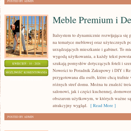
POSTED BY ADMIN
Meble Premium i De
Italsystem to dynamicznie rozwijająca się p
na tematyce meblowej oraz użytecznych p
urządzających mieszkanie i gabinet. To mie
wygodą użytkowania, a każdy tekst powsta
szukają pomysłów dotyczących foteli i sz
KWIECIEŃ - 10 - 2026
Nowości to Poradnik Zakupowy i DIY i Ren
MEBLE
MOŻLIWOŚĆ KOMENTOWANIA
przygotowana dla osób, które chcą trafnie
PREMIUM
ZOSTAŁA WYŁĄCZONA
różnych stref domu. Można tu znaleźć tre
I
salonowi, jak i części kuchennej, domowe
DESIGNERSKIE
obszarom użytkowym, w których ważne są 
atrakcyjny wygląd.
[ Read More ]
POSTED BY ADMIN