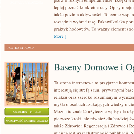
psów o różnym temperamencie. Dzięki te
ZOSTAŁA WYŁĄCZONA
lepiej poznać konkretne rasy. Opisy obejm
także poziom aktywności. To cenne wsparc
rozsądnie wybrać rasę. Pakawilkolaka por
praktyk hodowców. To ważny element stro
More ]
POSTED BY ADMIN
Baseny Domowe i O
Ta strona internetowa to przyjazne kompen
interesują się strefą saun, prywatnymi bas
relaksu oraz szeroko rozumianym wycisze
myślą o osobach szukających wiedzy o ciep
Można tu znaleźć użyteczne wpisy dla uż
KWIECIEŃ - 14 - 2026
pierwsze kroki, ale również dla bardziej
BASENY
MOŻLIWOŚĆ KOMENTOWANIA
także Zdrowie i Regeneracja i Zdrowie i R
DOMOWE
ZOSTAŁA WYŁĄCZONA
miejsca jest wszechstronność publikacji. Ni