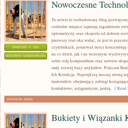
Nowoczesne Technol
Ta serwis to rozbudowany blog poświęcon
centralne miejsce zajmują zagadnienia zwią
optometrysty oraz eksperta od doboru roz
pierwszy rzut oka widać, że jest to przest
czytelnikach, ponieważ treści koncentrują
KWIECIEŃ - 9 - 2026
na co dzień, jak i na wczesnym wychwytyw
NOWOCZESNE
MOŻLIWOŚĆ KOMENTOWANIA
sobie rolę kompendium oraz serwisu eksper
TECHNOLOGIE
ZOSTAŁA WYŁĄCZONA
stały rozwój bazy artykułów. Polecam Ba
W
Ich Korekcja. Największą mocną stroną tej
OPTYCE
materiałów, obejmujący zabiegi korygują
kontaktowe, astygmatyzm, jaskrę,
[ Read 
POSTED BY ADMIN
Bukiety i Wiązanki