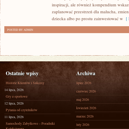
inspiracji, ale również kompendium wskaz
zaplanować przestrzeń dla malucha, zmieni
dziecka albo po prostu zainwestować w
[ 
POSTED BY ADMIN
Ostatnie wpisy
Archiwa
Historie Klientów i Sukcesy
lipiec 2026
14 lipca, 2026
czerwiec 2026
Gry e-sportowe
maj 2026
12 lipca, 2026
kwiecień 2026
Pytania od czytelników
marzec 2026
11 lipca, 2026
Samochody Zabytkowe – Poradniki
luty 2026
Kolekcjonera