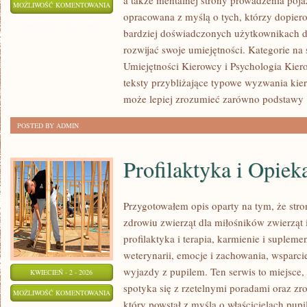
a także mentalnej strony prowadzenia poja
JAZDA
MOŻLIWOŚĆ KOMENTOWANIA
opracowana z myślą o tych, którzy dopiero 
W
ZOSTAŁA WYŁĄCZONA
bardziej doświadczonych użytkownikach dr
TRUDNYCH
rozwijać swoje umiejętności. Kategorie na 
WARUNKACH
Umiejętności Kierowcy i Psychologia Kiero
teksty przybliżające typowe wyzwania kie
może lepiej zrozumieć zarówno podstawy
POSTED BY ADMIN
Profilaktyka i Opie
Przygotowałem opis oparty na tym, że stro
zdrowiu zwierząt dla miłośników zwierząt 
profilaktyka i terapia, karmienie i suplemen
weterynarii, emocje i zachowania, wsparcie
wyjazdy z pupilem. Ten serwis to miejsce,
KWIECIEŃ - 2 - 2026
spotyka się z rzetelnymi poradami oraz z
PROFILAKTYKA
MOŻLIWOŚĆ KOMENTOWANIA
który powstał z myślą o właścicielach pup