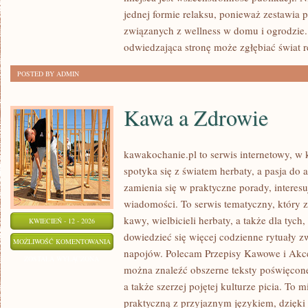
I
jednej formie relaksu, ponieważ zestawia 
OGRODOWE
związanych z wellness w domu i ogrodzie.
odwiedzająca stronę może zgłębiać świat r
POSTED BY ADMIN
Kawa a Zdrowie
kawakochanie.pl to serwis internetowy, w
spotyka się z światem herbaty, a pasja d
zamienia się w praktyczne porady, interesu
wiadomości. To serwis tematyczny, który 
kawy, wielbicieli herbaty, a także dla tych
KWIECIEŃ - 12 - 2026
dowiedzieć się więcej codzienne rytuały 
KAWA
MOŻLIWOŚĆ KOMENTOWANIA
napojów. Polecam Przepisy Kawowe i Akce
A
ZOSTAŁA WYŁĄCZONA
można znaleźć obszerne teksty poświęcon
ZDROWIE
a także szerzej pojętej kulturze picia. To 
praktyczną z przyjaznym językiem, dzięk