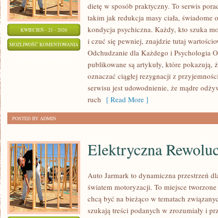
dietę w sposób praktyczny. To serwis po
takim jak redukcja masy ciała, świadome o
kondycja psychiczna. Każdy, kto szuka moty
KWIECIEŃ - 21 - 2026
i czuć się pewniej, znajdzie tutaj wartośc
MITY
MOŻLIWOŚĆ KOMENTOWANIA
Odchudzanie dla Każdego i Psychologia O
I
ZOSTAŁA WYŁĄCZONA
publikowane są artykuły, które pokazują, ż
FAKTY
oznaczać ciągłej rezygnacji z przyjemnośc
O
serwisu jest udowodnienie, że mądre odży
ODCHUDZANIU
ruch
[ Read More ]
POSTED BY ADMIN
Elektryczna Rewoluc
Auto Jarmark to dynamiczna przestrzeń dla
światem motoryzacji. To miejsce tworzone 
chcą być na bieżąco w tematach związanyc
szukają treści podanych w zrozumiały i pr