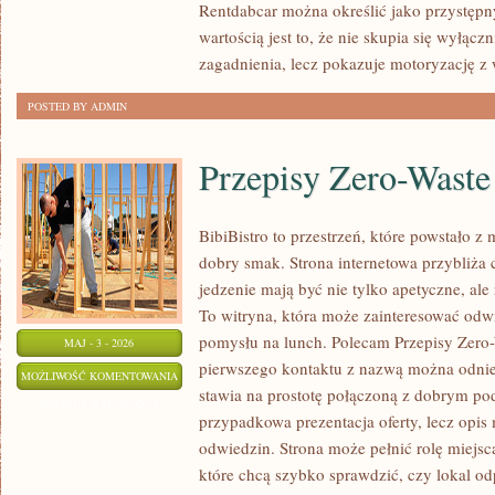
Rentdabcar można określić jako przystępny
wartością jest to, że nie skupia się wyłąc
zagadnienia, lecz pokazuje motoryzację z 
POSTED BY ADMIN
Przepisy Zero-Waste
BibiBistro to przestrzeń, które powstało z
dobry smak. Strona internetowa przybliża 
jedzenie mają być nie tylko apetyczne, al
To witryna, która może zainteresować odw
pomysłu na lunch. Polecam Przepisy Zero
MAJ - 3 - 2026
pierwszego kontaktu z nazwą można odnieś
PRZEPISY
MOŻLIWOŚĆ KOMENTOWANIA
stawia na prostotę połączoną z dobrym pod
ZERO-
ZOSTAŁA WYŁĄCZONA
przypadkowa prezentacja oferty, lecz opis
WASTE
odwiedzin. Strona może pełnić rolę miejsc
które chcą szybko sprawdzić, czy lokal o