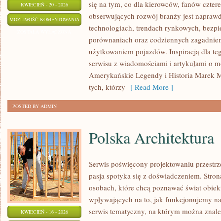
się na tym, co dla kierowców, fanów czter
KWIECIEŃ - 20 - 2026
obserwujących rozwój branży jest naprawd
ELEKTRYCZNA
MOŻLIWOŚĆ KOMENTOWANIA
technologiach, trendach rynkowych, bezpie
REWOLUCJA
ZOSTAŁA WYŁĄCZONA
porównaniach oraz codziennych zagadnie
użytkowaniem pojazdów. Inspiracją dla tego
serwisu z wiadomościami i artykułami o m
Amerykańskie Legendy i Historia Marek M
tych, którzy
[ Read More ]
POSTED BY ADMIN
Polska Architektura
Serwis poświęcony projektowaniu przestrze
pasja spotyka się z doświadczeniem. Stron
osobach, które chcą poznawać świat obiek
wpływających na to, jak funkcjonujemy n
serwis tematyczny, na którym można znal
KWIECIEŃ - 16 - 2026