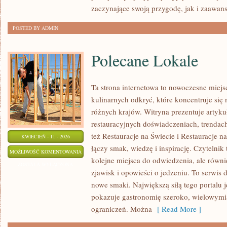
zaczynające swoją przygodę, jak i zaawan
POSTED BY ADMIN
Polecane Lokale
Ta strona internetowa to nowoczesne miejs
kulinarnych odkryć, które koncentruje się
różnych krajów. Witryna prezentuje artyku
restauracyjnych doświadczeniach, trendach
też Restauracje na Świecie i Restauracje na
KWIECIEŃ - 11 - 2026
łączy smak, wiedzę i inspirację. Czytelnik 
POLECANE
MOŻLIWOŚĆ KOMENTOWANIA
kolejne miejsca do odwiedzenia, ale równie
LOKALE
ZOSTAŁA WYŁĄCZONA
zjawisk i opowieści o jedzeniu. To serwis 
nowe smaki. Największą siłą tego portalu j
pokazuje gastronomię szeroko, wielowymi
ograniczeń. Można
[ Read More ]