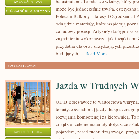
balustradami. To miejsce wiedzy, który pr
KWIECIEŃ - 6 - 2026
może być jednocześnie trwała, estetyczna 
BALUSTRADY
MOŻLIWOŚĆ KOMENTOWANIA
Polecam Balkony i Tarasy i Ogrodzenia i Pł
I
ZOSTAŁA WYŁĄCZONA
odnajdzie materiały, które wspierają pozn
PORĘCZE
zabudowy posesji. Artykuły dostępne w se
zagadnienia wykonawcze, jak i wątki aranż
przydatna dla osób urządzających przestr
budujących,
[ Read More ]
POSTED BY ADMIN
Jazda w Trudnych W
ODTJ Bolesławiec to wartościowa witryna, 
tematyce świadomej jazdy, bezpiecznego p
rozwijania kompetencji za kierownicą. To
znajdzie rzetelne materiały dotyczące szt
pojazdem, zasad ruchu drogowego, przygo
KWIECIEŃ - 4 - 2026