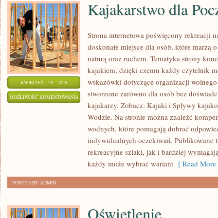
Kajakarstwo dla Poc
Strona internetowa poświęcony rekreacji 
doskonałe miejsce dla osób, które marzą o
naturą oraz ruchem. Tematyka strony konc
kajakiem, dzięki czemu każdy czytelnik m
wskazówki dotyczące organizacji wolnego 
KWIECIEŃ - 29 - 2026
stworzone zarówno dla osób bez doświadc
KAJAKARSTWO
MOŻLIWOŚĆ KOMENTOWANIA
kajakarzy. Zobacz: Kajaki i Spływy kajak
DLA
ZOSTAŁA WYŁĄCZONA
Wodzie. Na stronie można znaleźć kompe
POCZĄTKUJĄCYCH
wodnych, które pomagają dobrać odpowie
indywidualnych oczekiwań. Publikowane t
rekreacyjne szlaki, jak i bardziej wymaga
każdy może wybrać wariant
[ Read More 
POSTED BY ADMIN
Oświetlenie