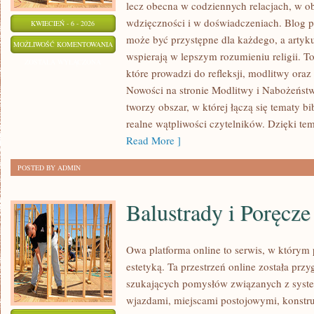
lecz obecna w codziennych relacjach, w
wdzięczności i w doświadczeniach. Blog p
KWIECIEŃ - 6 - 2026
może być przystępne dla każdego, a artyk
MODLITWY
MOŻLIWOŚĆ KOMENTOWANIA
wspierają w lepszym rozumieniu religii. 
I
ZOSTAŁA WYŁĄCZONA
które prowadzi do refleksji, modlitwy oraz
NABOŻEŃSTWA
Nowości na stronie Modlitwy i Nabożeństw
tworzy obszar, w której łączą się tematy bi
realne wątpliwości czytelników. Dzięki te
Read More ]
POSTED BY ADMIN
Balustrady i Poręcze
Owa platforma online to serwis, w którym 
estetyką. Ta przestrzeń online została prz
szukających pomysłów związanych z syst
wjazdami, miejscami postojowymi, konstr