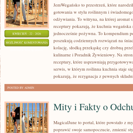
JemWegańsko to przestrzeń, które narodził
gotowania w stylu roślinnym i świadomeg
odżywiania. To witryna, na której aromat sp
receptury pokazują, że kuchnia wegańska 
jednocześnie pożywna. To kompendium po
KWIECIEŃ - 22 - 2026
poszukują codziennych rozwiązań na śniad
DLA
MOŻLIWOŚĆ KOMENTOWANIA
kolację, słodką przekąskę czy drobną prze
POCZĄTKUJĄCYCH
ZOSTAŁA WYŁĄCZONA
kulinarne i Poradnik Żywieniowy. Na stro
receptury, które usprawniają przygotowyw
serwis, w którym roślinna kuchnia staje się
pokazują, że rezygnacja z pewnych skład
POSTED BY ADMIN
Mity i Fakty o Odch
MagicalJune to portal, które powstało z my
poprawić swoje samopoczucie, zmienić styl