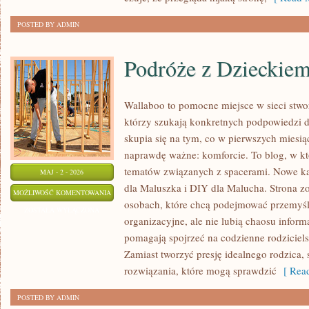
POSTED BY ADMIN
Podróże z Dzieckie
Wallaboo to pomocne miejsce w sieci stwo
którzy szukają konkretnych podpowiedzi 
skupia się na tym, co w pierwszych miesiąc
naprawdę ważne: komforcie. To blog, w k
tematów związanych z spacerami. Nowe ka
MAJ - 2 - 2026
dla Maluszka i DIY dla Malucha. Strona z
PODRÓŻE
MOŻLIWOŚĆ KOMENTOWANIA
osobach, które chcą podejmować przemyśl
Z
ZOSTAŁA WYŁĄCZONA
organizacyjne, ale nie lubią chaosu infor
DZIECKIEM
pomagają spojrzeć na codzienne rodziciels
Zamiast tworzyć presję idealnego rodzica,
rozwiązania, które mogą sprawdzić
[ Read
POSTED BY ADMIN