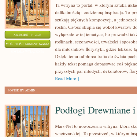
Ta witryna to portal, w którym sztuka ukł
delikatnością i codzienną inspiracją. To p
szukają pięknych kompozycji, a jednocześ
roślin. Całość skupia się wokół kwiatów do
wyłącznie w tej tematyce, bo prowadzi ta
KWIECIEŃ - 9 - 2026
roślinach, sezonowości, trwałości i sposo
BUKIETY
MOŻLIWOŚĆ KOMENTOWANIA
dla miłośników florystyki, gdzie lekkość ł
I
ZOSTAŁA WYŁĄCZONA
Dzięki temu odbiorca trafia do świata pach
WIĄZANKI
każdy tekst pomaga dopasować coś piękne
KROK
przyszłych par młodych, dekoratorów, flory
PO
Read More ]
KROKU
POSTED BY ADMIN
Podłogi Drewniane 
Mars-Net to nowoczesna witryna, która sku
wnętrzarskiej. To przestrzeń, w którym insp