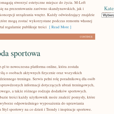
pomagają stworzyć estetyczne miejsce do życia. M-Loft
Kate
się na prezentowaniu zarówno skandynawskich, jak i
oncepcji urządzania wnętrz. Każdy odwiedzający znajdzie
Kategorie
 które mogą zostać wykorzystane podczas remontu własnej
tal regularnie publikuje treści
[ Read More ]
CONTINUE
da sportowa
.pl to nowoczesna platforma online, która została
ślą o osobach aktywnych fizycznie oraz wszystkich
dziennego treningu. Serwis pełni rolę poradnikową dla osób
sprawdzonych informacji dotyczących ubrań treningowych,
owego, a także różnego rodzaju dodatków sportowych.
 bazie treści każdy użytkownik może znaleźć pomysły, które
yborze odpowiedniego wyposażenia do uprawiania
 Styl sportowy na co dzień i Trendy i inspiracje sportowe.