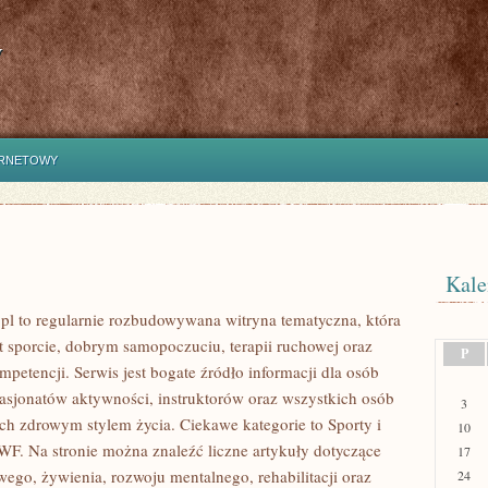
y
ERNETOWY
Kale
 to regularnie rozbudowywana witryna tematyczna, która
t sporcie, dobrym samopoczuciu, terapii ruchowej oraz
P
petencji. Serwis jest bogate źródło informacji dla osób
pasjonatów aktywności, instruktorów oraz wszystkich osób
3
ch zdrowym stylem życia. Ciekawe kategorie to Sporty i
10
WF. Na stronie można znaleźć liczne artykuły dotyczące
17
wego, żywienia, rozwoju mentalnego, rehabilitacji oraz
24