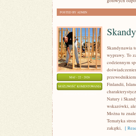
gotowych odpow
POSTED BY ADMIN
Skandy
Skandynawia to
wyprawy. To za
codziennym sp
doświadczeniem
przewodnikiem 
MAJ - 22 - 2026
Finlandii, Isla
SKANDYNAWIA
MOŻLIWOŚĆ KOMENTOWANIA
charakterystycz
ZOSTAŁA WYŁĄCZONA
Natury i Skandy
wskazówki, ale
Można tu znale
Tematyka stron
zakątki,
[ Read