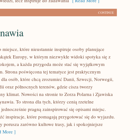
iedzi, lecz inspiruje do zadawania
[ Read More ]
CONTINUE
nawia
 miejsce, które nieustannie inspiruje osoby planujące
kątek Europy, w którym niezwykłe widoki spotyka się z
okojem, a każda przygoda może stać się wyjątkowym
. Strona poświęcona tej tematyce jest praktycznym
dla osób, które chcą zrozumieć Danii, Szwecji, Norwegii,
ndii oraz północnych terenów, gdzie cisza tworzy
ny klimat. Nowości na stronie to Zorza Polarna i Zjawiska
nawia. To strona dla tych, którzy cenią rzetelne
 jednocześnie pragną zainspirować się opisami miejsc.
źć inspiracje, które pomagają przygotować się do wyjazdu.
y porusza zarówno kultowe trasy, jak i spokojniejsze
 More ]