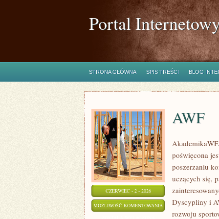
Portal Internetow
STRONA GŁÓWNA
SPIS TREŚCI
BLOG INT
AWF
AkademikaWF.pl
poświęcona jes
poszerzaniu kom
uczących się, 
zainteresowany
CZERWIEC - 2 - 2026
Dyscypliny i A
AWF
MOŻLIWOŚĆ KOMENTOWANIA
rozwoju sporto
ZOSTAŁA WYŁĄCZONA