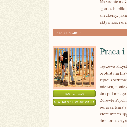
Na stronie moż
sportu. Publik
sneakersy, jak
aktywności ora
POSTED BY ADMIN
Praca i
Tęczowa Przyst
osobistymi hist
lepiej zrozumi
miejsca, ponie
do spokojnego 
MAJ - 23 - 2026
Zdrowie Psychic
PRACA
MOŻLIWOŚĆ KOMENTOWANIA
porusza tematy 
I
ZOSTAŁA WYŁĄCZONA
które interesuj
PSYCHOLOGIA
dopiero zaczyn
ORGANIZACJI