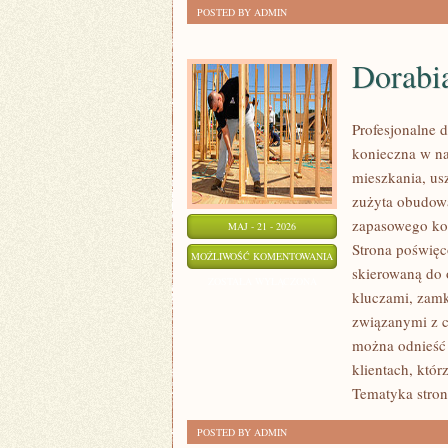
POSTED BY ADMIN
Dorabi
Profesjonalne d
konieczna w n
mieszkania, us
zużyta obudow
zapasowego kom
MAJ - 21 - 2026
Strona poświęc
DORABIANIE
MOŻLIWOŚĆ KOMENTOWANIA
skierowaną do 
KLUCZYKÓW
ZOSTAŁA WYŁĄCZONA
kluczami, zam
związanymi z c
można odnieść 
klientach, któr
Tematyka stron
POSTED BY ADMIN