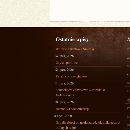
Ostatnie wpisy
A
Historie Klientów i Sukcesy
li
14 lipca, 2026
cz
Gry e-sportowe
ma
12 lipca, 2026
kw
Pytania od czytelników
ma
11 lipca, 2026
Samochody Zabytkowe – Poradniki
lu
Kolekcjonera
st
10 lipca, 2026
gr
Remonty i Modernizacje
8 lipca, 2026
li
Gry dla dzieci do nauki zasad: jak uniknąć zbyt
pa
trudnych reguł