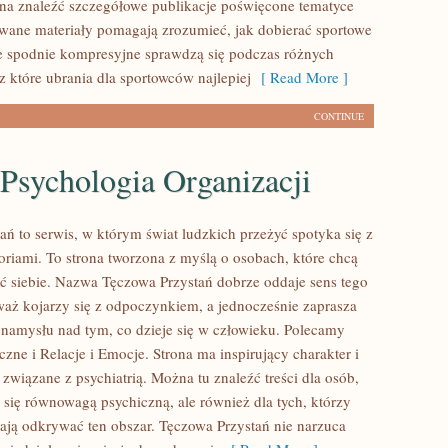
na znaleźć szczegółowe publikacje poświęcone tematyce
owane materiały pomagają zrozumieć, jak dobierać sportowe
ie spodnie kompresyjne sprawdzą się podczas różnych
z które ubrania dla sportowców najlepiej
[ Read More ]
CONTINUE
 Psychologia Organizacji
ań to serwis, w którym świat ludzkich przeżyć spotyka się z
oriami. To strona tworzona z myślą o osobach, które chcą
eć siebie. Nazwa Tęczowa Przystań dobrze oddaje sens tego
waż kojarzy się z odpoczynkiem, a jednocześnie zaprasza
namysłu nad tym, co dzieje się w człowieku. Polecamy
zne i Relacje i Emocje. Strona ma inspirujący charakter i
związane z psychiatrią. Można tu znaleźć treści dla osób,
ą się równowagą psychiczną, ale również dla tych, którzy
ają odkrywać ten obszar. Tęczowa Przystań nie narzuca