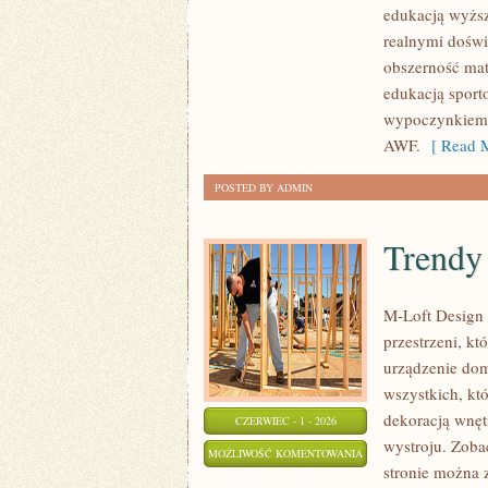
edukacją wyższ
realnymi doświ
obszerność mat
edukacją sport
wypoczynkiem. 
AWF.
[ Read M
POSTED BY ADMIN
Trendy 
M-Loft Design 
przestrzeni, k
urządzenie domu
wszystkich, kt
dekoracją wnęt
CZERWIEC - 1 - 2026
wystroju. Zobac
TRENDY
MOŻLIWOŚĆ KOMENTOWANIA
stronie można 
I
ZOSTAŁA WYŁĄCZONA