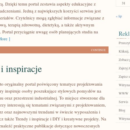
31
ą. Dzięki temu portal zestawia aspekty edukacyjne z
adczeniami. Jedną z największych korzyści serwisu jest
« lip
eriałów. Czytelnicy mogą zgłębiać informacje związane z
ową, terapią zdrowotną, dietetyką, a także aktywnym
Portal przyciągnie uwagę osób planujących studia na
Rekl
ore ]
Przeczyt
CONTINUE
Kliknij,
Zobacz 
i inspiracje
Zajrzyj t
Zapisz s
to oryginalny portal poświęcony tematyce projektowania
Witryna
tóry inspiruje osoby poszukujące stylowych pomysłów na
WWW
 oraz przestrzeni industrialnej. To miejsce stworzone dla
Serwis
órzy interesują się tematami związanymi z projektowaniem,
Blog
rz oraz najnowszymi trendami w świecie wyposażenia i
z także Trendy i inspiracje i DIY i kreatywne projekty. Na
Witryna
znaleźć praktyczne publikacje dotyczące nowoczesnych