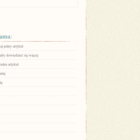
ama:
aj pełny artykuł
 aby dowiedzieć się więcej
pełen artykuł
utaj
ię