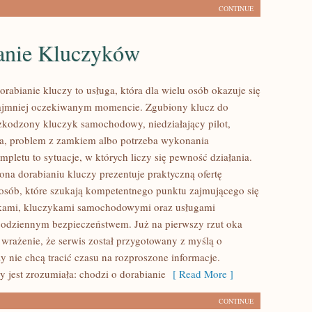
CONTINUE
anie Kluczyków
orabianie kluczy to usługa, która dla wielu osób okazuje się
ajmniej oczekiwanym momencie. Zgubiony klucz do
zkodzony kluczyk samochodowy, niedziałający pilot,
a, problem z zamkiem albo potrzeba wykonania
pletu to sytuacje, w których liczy się pewność działania.
ona dorabianiu kluczy prezentuje praktyczną ofertę
osób, które szukają kompetentnego punktu zajmującego się
kami, kluczykami samochodowymi oraz usługami
odziennym bezpieczeństwem. Już na pierwszy rzut oka
wrażenie, że serwis został przygotowany z myślą o
zy nie chcą tracić czasu na rozproszone informacje.
y jest zrozumiała: chodzi o dorabianie
[ Read More ]
CONTINUE