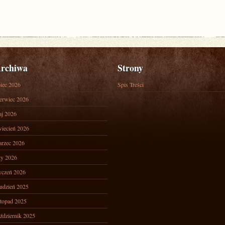
rchiwa
Strony
piec 2026
Spis Treści
erwiec 2026
j 2026
iecień 2026
rzec 2026
ty 2026
yczeń 2026
udzień 2025
stopad 2025
ździernik 2025