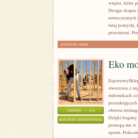
wnętrz, które 
INSPIRACJE
Design skupia 
nowoczesnych k
tutaj pomysły,
przestrzeni. Por
POSTED BY ADMIN
Eko mo
EsportowySklep
stworzona z my
miłośnikach co
poszukujących 
obuwia trening
CZERWIEC - 1 - 2026
Dzięki bogatej
EKO
MOŻLIWOŚĆ KOMENTOWANIA
pomogą mu w w
MODA
ZOSTAŁA WYŁĄCZONA
sportu. Polecam
SPORTOWA