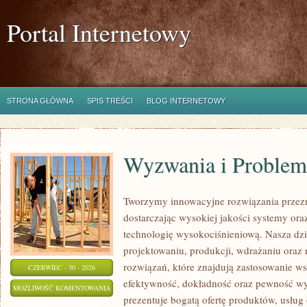
Portal Internetowy
STRONA GŁÓWNA
SPIS TREŚCI
BLOG INTERNETOWY
Wyzwania i Problem
Tworzymy innowacyjne rozwiązania przez
dostarczając wysokiej jakości systemy or
technologię wysokociśnieniową. Nasza dzia
projektowaniu, produkcji, wdrażaniu ora
rozwiązań, które znajdują zastosowanie wsz
CZERWIEC - 30 - 2026
efektywność, dokładność oraz pewność w
WYZWANIA
MOŻLIWOŚĆ KOMENTOWANIA
prezentuje bogatą ofertę produktów, usług 
I
ZOSTAŁA WYŁĄCZONA