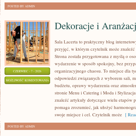
POSTED BY ADMIN
Dekoracje i Aranżac
Sala Lacerta to praktyczny blog internet
przyjęć, w którym czytelnik może znaleźć
Strona została przygotowana z myślą o os
wydarzenie w sposób spokojny, bez przyp
organizacyjnego chaosu. To miejsce dla ty
CZERWIEC - 7 - 2026
odpowiedzi związanych z wyborem sali, men
DEKORACJE
MOŻLIWOŚĆ KOMENTOWANIA
budżetu, oprawy wydarzenia oraz atmosfer
I
ZOSTAŁA WYŁĄCZONA
stronie Menu i Catering i Moda i Stylizacj
ARANŻACJE
znaleźć artykuły dotyczące wielu etapów p
pomaga zrozumieć, jak ułożyć harmonogr
swoje miejsce i cel. Czytelnik może
[ Read
POSTED BY ADMIN