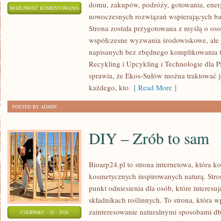
domu, zakupów, podróży, gotowania, energi
ZRÓWNOWAŻONA
MOŻLIWOŚĆ KOMENTOWANIA
nowoczesnych rozwiązań wspierających bar
MODA
ZOSTAŁA WYŁĄCZONA
Strona została przygotowana z myślą o os
współczesne wyzwania środowiskowe, ale j
napisanych bez zbędnego komplikowania t
Recykling i Upcykling i Technologie dla P
sprawia, że Ekos-Sułów można traktować j
każdego, kto
[ Read More ]
POSTED BY ADMIN
DIY – Zrób to sam
Bioarp24.pl to strona internetowa, która 
kosmetycznych inspirowanych naturą. Str
punkt odniesienia dla osób, które interes
składnikach roślinnych. To strona, która w
zainteresowanie naturalnymi sposobami d
CZERWIEC - 20 - 2026