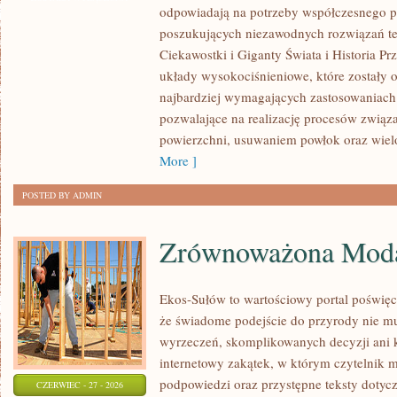
odpowiadają na potrzeby współczesnego pr
PROBLEMY
poszukujących niezawodnych rozwiązań t
BRANŻY
Ciekawostki i Giganty Świata i Historia P
układy wysokociśnieniowe, które zostały 
najbardziej wymagających zastosowaniach
pozwalające na realizację procesów związ
powierzchni, usuwaniem powłok oraz wie
More ]
POSTED BY ADMIN
Zrównoważona Mod
Ekos-Sułów to wartościowy portal poświęc
że świadome podejście do przyrody nie mu
wyrzeczeń, skomplikowanych decyzji ani 
internetowy zakątek, w którym czytelnik 
podpowiedzi oraz przystępne teksty doty
CZERWIEC - 27 - 2026