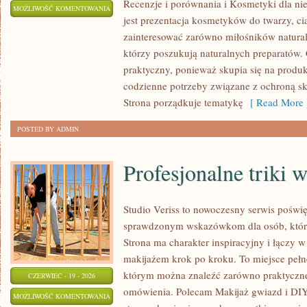
Recenzje i porównania i Kosmetyki dla 
DIY
MOŻLIWOŚĆ KOMENTOWANIA
jest prezentacja kosmetyków do twarzy, ci
–
ZOSTAŁA WYŁĄCZONA
zainteresować zarówno miłośników natural
ZRÓB
którzy poszukują naturalnych preparatów. C
TO
praktyczny, ponieważ skupia się na produ
SAM
codzienne potrzeby związane z ochroną skó
Strona porządkuje tematykę
[ Read More 
POSTED BY ADMIN
Profesjonalne triki 
Studio Veriss to nowoczesny serwis poświę
sprawdzonym wskazówkom dla osób, które
Strona ma charakter inspiracyjny i łączy 
makijażem krok po kroku. To miejsce pełne
którym można znaleźć zarówno praktyczne a
CZERWIEC - 19 - 2026
omówienia. Polecam Makijaż gwiazd i DIY
PROFESJONALNE
MOŻLIWOŚĆ KOMENTOWANIA