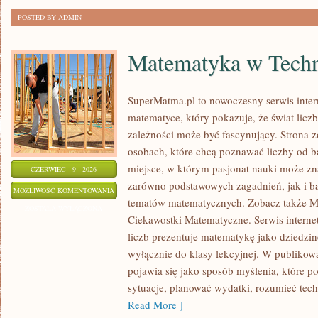
POSTED BY ADMIN
Matematyka w Techn
SuperMatma.pl to nowoczesny serwis inte
matematyce, który pokazuje, że świat licz
zależności może być fascynujący. Strona z
osobach, które chcą poznawać liczby od ba
miejsce, w którym pasjonat nauki może zn
CZERWIEC - 9 - 2026
zarówno podstawowych zagadnień, jak i b
MATEMATYKA
MOŻLIWOŚĆ KOMENTOWANIA
tematów matematycznych. Zobacz także M
W
ZOSTAŁA WYŁĄCZONA
Ciekawostki Matematyczne. Serwis interne
TECHNOLOGII
liczb prezentuje matematykę jako dziedzinę
I
wyłącznie do klasy lekcyjnej. W publiko
NAUCE
pojawia się jako sposób myślenia, które 
sytuacje, planować wydatki, rozumieć tech
Read More ]