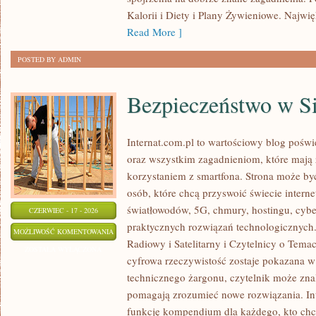
NAWYKI
Kalorii i Diety i Plany Żywieniowe. Najwięk
Read More ]
POSTED BY ADMIN
Bezpieczeństwo w Si
Internat.com.pl to wartościowy blog poś
oraz wszystkim zagadnieniom, które mają
korzystaniem z smartfona. Strona może b
osób, które chcą przyswoić świecie intern
światłowodów, 5G, chmury, hostingu, cyb
CZERWIEC - 17 - 2026
praktycznych rozwiązań technologicznych. 
BEZPIECZEŃSTWO
MOŻLIWOŚĆ KOMENTOWANIA
Radiowy i Satelitarny i Czytelnicy o Tema
W
ZOSTAŁA WYŁĄCZONA
cyfrowa rzeczywistość zostaje pokazana w
SIECI
technicznego żargonu, czytelnik może znal
pomagają zrozumieć nowe rozwiązania. In
funkcję kompendium dla każdego, kto chce