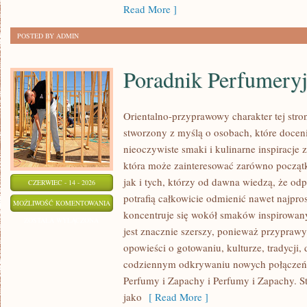
Read More ]
POSTED BY ADMIN
Poradnik Perfumery
Orientalno-przyprawowy charakter tej stron
stworzony z myślą o osobach, które docen
nieoczywiste smaki i kulinarne inspiracje z
która może zainteresować zarówno począt
jak i tych, którzy od dawna wiedzą, że o
CZERWIEC - 14 - 2026
potrafią całkowicie odmienić nawet najpro
PORADNIK
MOŻLIWOŚĆ KOMENTOWANIA
koncentruje się wokół smaków inspirowany
PERFUMERYJNY
ZOSTAŁA WYŁĄCZONA
jest znacznie szerszy, ponieważ przyprawy
opowieści o gotowaniu, kulturze, tradycj
codziennym odkrywaniu nowych połącze
Perfumy i Zapachy i Perfumy i Zapachy. S
jako
[ Read More ]