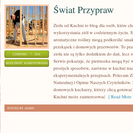
Świat Przypraw
Zioła od Kuchni to blog dla osób, które 
wykorzystania ziół w codziennym życiu. St
aromatyczne rośliny mogą podkreślić smak
przekąsek i domowych przetworów. To pra
zioła nie są tylko dodatkiem do dań, lecz 
CZERWIEC - 7 - 2026
Serwis pokazuje, że pietruszka mogą być
ŚWIAT
MOŻLIWOŚĆ KOMENTOWANIA
prostych sposobów, zarówno w kuchni trady
PRZYPRAW
ZOSTAŁA WYŁĄCZONA
eksperymentalnych przepisach. Polecam Z
Naturalnej i Opinie Naszych Czytelników. 
domowych kucharzy, którzy chcą gotować 
Kuchni może zainteresować
[ Read More 
POSTED BY ADMIN