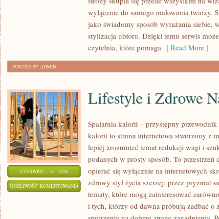
strony skupia się przede wszystkim na wiza
TRIKI
ZOSTAŁA WYŁĄCZONA
wyłącznie do samego malowania twarzy. St
WIZAŻYSTÓW
jako świadomy sposób wyrażania siebie, 
stylizacja ubioru. Dzięki temu serwis moż
czytelnia, które pomaga
[ Read More ]
POSTED BY ADMIN
Lifestyle i Zdrowe 
Spalarnia kalorii – przystępny przewodnik 
kalorii to strona internetowa stworzony z 
lepiej zrozumieć temat redukcji wagi i szu
podanych w prosty sposób. To przestrzeń d
opierać się wyłącznie na internetowych skr
CZERWIEC - 18 - 2026
zdrowy styl życia szerzej: przez pryzmat s
LIFESTYLE
MOŻLIWOŚĆ KOMENTOWANIA
tematy, które mogą zainteresować zarówno
I
ZOSTAŁA WYŁĄCZONA
i tych, którzy od dawna próbują zadbać o 
ZDROWE
spojrzenia na dobrze znane zagadnienia. 