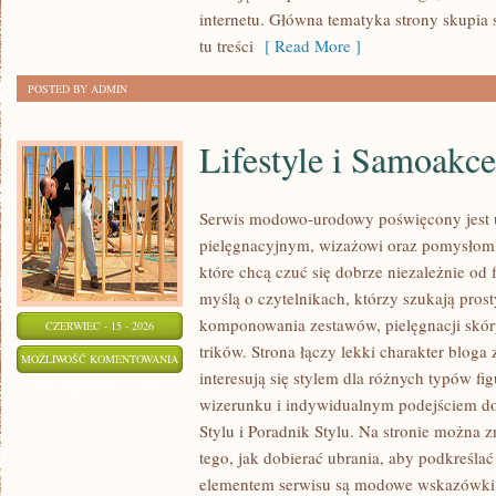
internetu. Główna tematyka strony skupia s
tu treści
[ Read More ]
POSTED BY ADMIN
Lifestyle i Samoakce
Serwis modowo-urodowy poświęcony jest u
pielęgnacyjnym, wizażowi oraz pomysłom 
które chcą czuć się dobrze niezależnie od 
myślą o czytelnikach, którzy szukają pros
komponowania zestawów, pielęgnacji skór
CZERWIEC - 15 - 2026
trików. Strona łączy lekki charakter bloga
LIFESTYLE
MOŻLIWOŚĆ KOMENTOWANIA
interesują się stylem dla różnych typów 
I
ZOSTAŁA WYŁĄCZONA
wizerunku i indywidualnym podejściem d
SAMOAKCEPTACJA
Stylu i Poradnik Stylu. Na stronie można z
tego, jak dobierać ubrania, aby podkreśla
elementem serwisu są modowe wskazówki, 