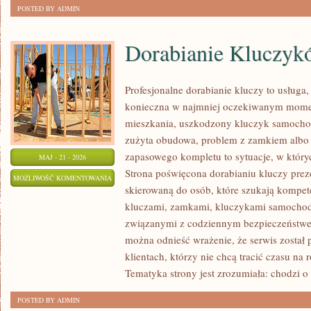
POSTED BY ADMIN
Dorabianie Kluczyk
Profesjonalne dorabianie kluczy to usługa,
konieczna w najmniej oczekiwanym mome
mieszkania, uszkodzony kluczyk samochodo
zużyta obudowa, problem z zamkiem albo
zapasowego kompletu to sytuacje, w któryc
MAJ - 21 - 2026
Strona poświęcona dorabianiu kluczy preze
DORABIANIE
MOŻLIWOŚĆ KOMENTOWANIA
skierowaną do osób, które szukają kompet
KLUCZYKÓW
ZOSTAŁA WYŁĄCZONA
kluczami, zamkami, kluczykami samocho
związanymi z codziennym bezpieczeństwem
można odnieść wrażenie, że serwis został
klientach, którzy nie chcą tracić czasu na
Tematyka strony jest zrozumiała: chodzi o
POSTED BY ADMIN