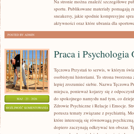
Na stronie można znaleźć szczegółowe pu
sportu. Publikowane materiały pomagają z
sneakersy, jakie spodnie kompresyjne spr
aktywności oraz które ubrania dla sportow
POSTED BY ADMIN
Praca i Psychologia 
Tęczowa Przystań to serwis, w którym świa
osobistymi historiami. To strona tworzona
lepiej zrozumieć siebie. Nazwa Tęczowa Pr
miejsca, ponieważ kojarzy się z odpoczyn
do spokojnego namysłu nad tym, co dzieje
MAJ - 23 - 2026
Zdrowie Psychiczne i Relacje i Emocje. Str
PRACA
MOŻLIWOŚĆ KOMENTOWANIA
porusza tematy związane z psychiatrią. Moż
I
ZOSTAŁA WYŁĄCZONA
które interesują się równowagą psychiczną,
PSYCHOLOGIA
dopiero zaczynają odkrywać ten obszar. T
ORGANIZACJI