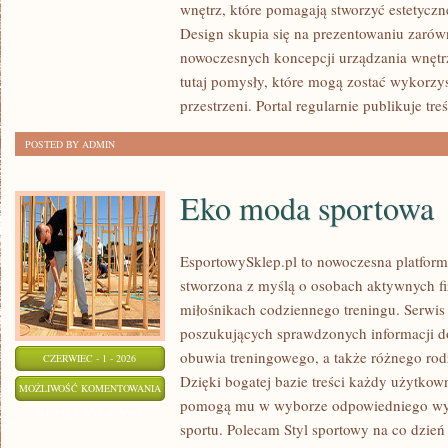
wnętrz, które pomagają stworzyć estetyczn
INSPIRACJE
Design skupia się na prezentowaniu zarów
nowoczesnych koncepcji urządzania wnętr
tutaj pomysły, które mogą zostać wykorzy
przestrzeni. Portal regularnie publikuje treś
POSTED BY ADMIN
Eko moda sportowa
EsportowySklep.pl to nowoczesna platforma
stworzona z myślą o osobach aktywnych fi
miłośnikach codziennego treningu. Serwis 
poszukujących sprawdzonych informacji d
obuwia treningowego, a także różnego ro
CZERWIEC - 1 - 2026
Dzięki bogatej bazie treści każdy użytkow
EKO
MOŻLIWOŚĆ KOMENTOWANIA
pomogą mu w wyborze odpowiedniego wyp
MODA
ZOSTAŁA WYŁĄCZONA
sportu. Polecam Styl sportowy na co dzień 
SPORTOWA