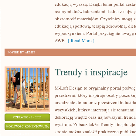
edukacją wyższą. Dzięki temu portal zest
realnymi doświadczeniami. Jedną z najwięk
obszerność materiałów. Czytelnicy mogą z
edukacją sportową, terapią zdrowotną, die
wypoczynkiem. Portal przyciągnie uwagę o
AWF.
[ Read More ]
POSTED BY ADMIN
Trendy i inspiracje
M-Loft Design to oryginalny portal poświ
przestrzeni, który inspiruje osoby poszu
urządzenie domu oraz przestrzeni industria
wszystkich, którzy interesują się tematam
dekoracją wnętrz oraz najnowszymi trenda
CZERWIEC - 1 - 2026
wystroju. Zobacz także Trendy i inspiracje
TRENDY
MOŻLIWOŚĆ KOMENTOWANIA
stronie można znaleźć praktyczne publika
I
ZOSTAŁA WYŁĄCZONA