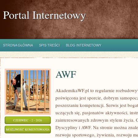
Portal Internetowy
STRONA GŁÓWNA
SPIS TREŚCI
BLOG INTERNETOWY
AWF
AkademikaWF.pl to regularnie rozbudowyw
poświęcona jest sporcie, dobrym samopocz
poszerzaniu kompetencji. Serwis jest bogat
uczących się, pasjonatów aktywności, ins
zainteresowanych zdrowym stylem życia. C
CZERWIEC - 2 - 2026
Dyscypliny i AWF. Na stronie można znale
AWF
MOŻLIWOŚĆ KOMENTOWANIA
rozwoju sportowego, żywienia, rozwoju men
ZOSTAŁA WYŁĄCZONA