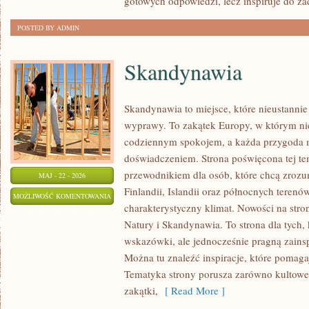
gotowych odpowiedzi, lecz inspiruje do z
POSTED BY ADMIN
Skandynawia
Skandynawia to miejsce, które nieustannie
wyprawy. To zakątek Europy, w którym ni
codziennym spokojem, a każda przygoda 
doświadczeniem. Strona poświęcona tej te
przewodnikiem dla osób, które chcą zrozu
MAJ - 22 - 2026
Finlandii, Islandii oraz północnych terenó
SKANDYNAWIA
MOŻLIWOŚĆ KOMENTOWANIA
charakterystyczny klimat. Nowości na stron
ZOSTAŁA WYŁĄCZONA
Natury i Skandynawia. To strona dla tych, 
wskazówki, ale jednocześnie pragną zainsp
Można tu znaleźć inspiracje, które pomaga
Tematyka strony porusza zarówno kultowe t
zakątki,
[ Read More ]