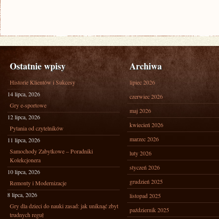
Ostatnie wpisy
Archiwa
Historie Klientów i Sukcesy
lipiec 2026
14 lipca, 2026
czerwiec 2026
Gry e-sportowe
maj 2026
12 lipca, 2026
kwiecień 2026
Pytania od czytelników
marzec 2026
11 lipca, 2026
Samochody Zabytkowe – Poradniki
luty 2026
Kolekcjonera
styczeń 2026
10 lipca, 2026
grudzień 2025
Remonty i Modernizacje
8 lipca, 2026
listopad 2025
Gry dla dzieci do nauki zasad: jak uniknąć zbyt
październik 2025
trudnych reguł