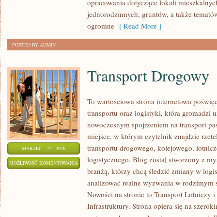
opracowania dotyczące lokali mieszkalnyc
jednorodzinnych, gruntów, a także temató
ogromne
[ Read More ]
POSTED BY ADMIN
Transport Drogowy
To wartościowa strona internetowa poświ
transportu oraz logistyki, która gromadzi 
nowoczesnym spojrzeniem na transport pas
miejsce, w którym czytelnik znajdzie rzet
transportu drogowego, kolejowego, lotnicz
MARZEC - 27 - 2026
logistycznego. Blog został stworzony z m
TRANSPORT
MOŻLIWOŚĆ KOMENTOWANIA
branżą, którzy chcą śledzić zmiany w logi
DROGOWY
ZOSTAŁA WYŁĄCZONA
analizować realne wyzwania w rodzimym s
Nowości na stronie to Transport Lotniczy i
Infrastruktury. Strona opiera się na szer