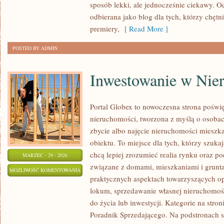
sposób lekki, ale jednocześnie ciekawy.
odbierana jako blog dla tych, którzy chęt
premiery,
[ Read More ]
POSTED BY ADMIN
Inwestowanie w Nie
Portal Globex to nowoczesna strona poświ
nieruchomości, tworzona z myślą o osobac
zbycie albo najęcie nieruchomości mieszk
obiektu. To miejsce dla tych, którzy szuka
chcą lepiej zrozumieć realia rynku oraz 
MARZEC - 29 - 2026
związane z domami, mieszkaniami i grunta
INWESTOWANIE
MOŻLIWOŚĆ KOMENTOWANIA
praktycznych aspektach towarzyszących o
W
ZOSTAŁA WYŁĄCZONA
lokum, sprzedawanie własnej nieruchomoś
NIERUCHOMOŚCI
do życia lub inwestycji. Kategorie na stro
Poradnik Sprzedającego. Na podstronach s