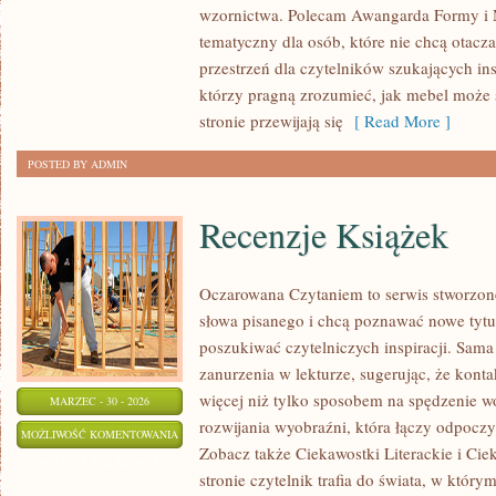
wzornictwa. Polecam Awangarda Formy i M
tematyczny dla osób, które nie chcą otacza
przestrzeń dla czytelników szukających insp
którzy pragną zrozumieć, jak mebel może s
stronie przewijają się
[ Read More ]
POSTED BY ADMIN
Recenzje Książek
Oczarowana Czytaniem to serwis stworzone
słowa pisanego i chcą poznawać nowe tytuł
poszukiwać czytelniczych inspiracji. Sama
zanurzenia w lekturze, sugerując, że konta
więcej niż tylko sposobem na spędzenie w
MARZEC - 30 - 2026
rozwijania wyobraźni, która łączy odpocz
RECENZJE
MOŻLIWOŚĆ KOMENTOWANIA
Zobacz także Ciekawostki Literackie i Ciek
KSIĄŻEK
ZOSTAŁA WYŁĄCZONA
stronie czytelnik trafia do świata, w któr