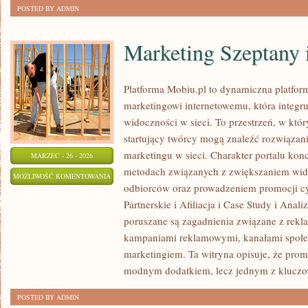
POSTED BY ADMIN
Marketing Szeptany 
Platforma Mobiu.pl to dynamiczna platfor
marketingowi internetowemu, która integru
widoczności w sieci. To przestrzeń, w który
startujący twórcy mogą znaleźć rozwiąza
marketingu w sieci. Charakter portalu kon
MARZEC - 26 - 2026
metodach związanych z zwiększaniem wid
MARKETING
MOŻLIWOŚĆ KOMENTOWANIA
odbiorców oraz prowadzeniem promocji c
SZEPTANY
ZOSTAŁA WYŁĄCZONA
Partnerskie i Afiliacja i Case Study i Ana
I
poruszane są zagadnienia związane z rekl
OPINIE
kampaniami reklamowymi, kanałami społec
ONLINE
marketingiem. Ta witryna opisuje, że promo
modnym dodatkiem, lecz jednym z klucz
POSTED BY ADMIN