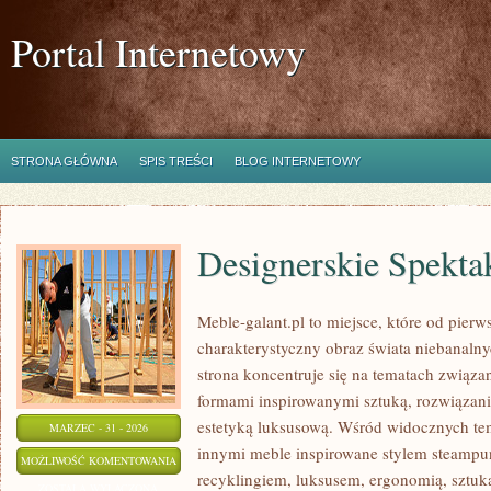
Portal Internetowy
STRONA GŁÓWNA
SPIS TREŚCI
BLOG INTERNETOWY
Designerskie Spekta
Meble-galant.pl to miejsce, które od pier
charakterystyczny obraz świata niebanaln
strona koncentruje się na tematach związ
formami inspirowanymi sztuką, rozwiązan
estetyką luksusową. Wśród widocznych te
MARZEC - 31 - 2026
innymi meble inspirowane stylem steampun
DESIGNERSKIE
MOŻLIWOŚĆ KOMENTOWANIA
recyklingiem, luksusem, ergonomią, sztuk
SPEKTAKLE
ZOSTAŁA WYŁĄCZONA