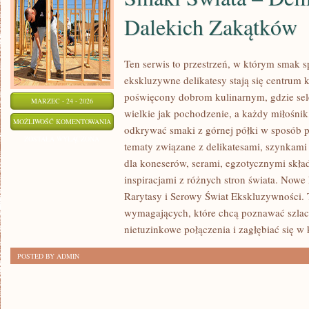
Dalekich Zakątków
Ten serwis to przestrzeń, w którym smak s
ekskluzywne delikatesy stają się centrum 
poświęcony dobrom kulinarnym, gdzie sel
MARZEC - 24 - 2026
wielkie jak pochodzenie, a każdy miłośni
SMAKI
MOŻLIWOŚĆ KOMENTOWANIA
odkrywać smaki z górnej półki w sposób p
ŚWIATA
ZOSTAŁA WYŁĄCZONA
tematy związane z delikatesami, szynkami
–
dla koneserów, serami, egzotycznymi skła
DELIKATESY
inspiracjami z różnych stron świata. Nowe 
Z
Rarytasy i Serowy Świat Ekskluzywności. 
DALEKICH
wymagających, które chcą poznawać szlac
ZAKĄTKÓW
nietuzinkowe połączenia i zagłębiać się w 
POSTED BY ADMIN