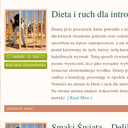
Dieta i ruch dla int
Drarry.pl to przestrzeń, które powstało z 
dla których świadome jedzenie oraz codz
sposobem na lepsze samopoczucie, a nie
portal kierowany do tych, którzy wolą har
hałaśliwych wyzwań. Tutaj sposób żywienia
MARZEC - 25 - 2026
pasmo wyrzeczeń, lecz jako rozsądny wybó
DIETA
MOŻLIWOŚĆ KOMENTOWANIA
oznaczać ekstremalnego wysiłku. Drarry.p
I
ZOSTAŁA WYŁĄCZONA
zadbać o kondycję, pozostając w zgodzie 
RUCH
Nowości na stronie to Dieta i ruch dla int
DLA
Na stronie można znaleźć wskazówki doty
INTROWERTYKÓW
nawyki
[ Read More ]
POSTED BY ADMIN
Smaki Świata – Deli