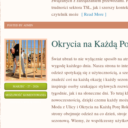
związanych z zarządzaniem przewozami. P
trudności sektora TSL, jak i szerszy konte
czytelnik może
[ Read More ]
POSTED BY ADMIN
Okrycia na Każdą P
Świat ubrań to nie wyłącznie sposób na at
wygodę każdego dnia. Nasza strona to int
odzież spotykają się z użytecznością, a s
znaleźć coś na każdą okazję i każdy sezon
inspiruje osoby szukające stylowych roz
MARZEC - 27 - 2026
tygodnie, jak i na słoneczne dni. To tutaj k
OKRYCIA
MOŻLIWOŚĆ KOMENTOWANIA
nowoczesnością, dzięki czemu każdy może
NA
ZOSTAŁA WYŁĄCZONA
Moda z Ulicy i Okrycia na Każdą Porę Rok
KAŻDĄ
strony obejmuje odzież na co dzień, stroje
PORĘ
sezonową. Wiemy, że współczesny użytko
ROKU