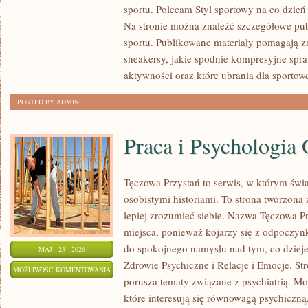
sportu. Polecam Styl sportowy na co dzień 
SPORTOWA
Na stronie można znaleźć szczegółowe pu
sportu. Publikowane materiały pomagają z
sneakersy, jakie spodnie kompresyjne spr
aktywności oraz które ubrania dla sportow
POSTED BY ADMIN
Praca i Psychologia 
Tęczowa Przystań to serwis, w którym świa
osobistymi historiami. To strona tworzona
lepiej zrozumieć siebie. Nazwa Tęczowa Pr
miejsca, ponieważ kojarzy się z odpoczyn
do spokojnego namysłu nad tym, co dzieje
MAJ - 23 - 2026
Zdrowie Psychiczne i Relacje i Emocje. Str
PRACA
MOŻLIWOŚĆ KOMENTOWANIA
porusza tematy związane z psychiatrią. Moż
I
ZOSTAŁA WYŁĄCZONA
które interesują się równowagą psychiczną,
PSYCHOLOGIA