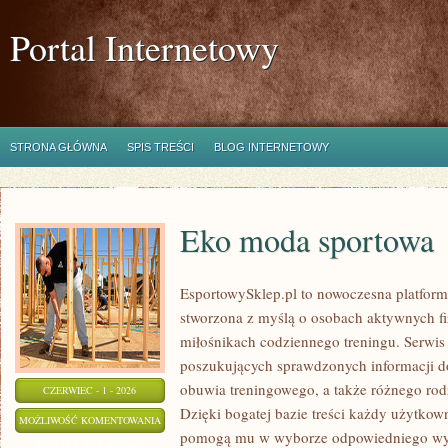
Portal Internetowy
STRONA GŁÓWNA
SPIS TREŚCI
BLOG INTERNETOWY
Eko moda sportowa
EsportowySklep.pl to nowoczesna platforma
stworzona z myślą o osobach aktywnych fi
miłośnikach codziennego treningu. Serwis 
poszukujących sprawdzonych informacji d
obuwia treningowego, a także różnego ro
CZERWIEC - 1 - 2026
Dzięki bogatej bazie treści każdy użytkow
EKO
MOŻLIWOŚĆ KOMENTOWANIA
pomogą mu w wyborze odpowiedniego wyp
MODA
ZOSTAŁA WYŁĄCZONA