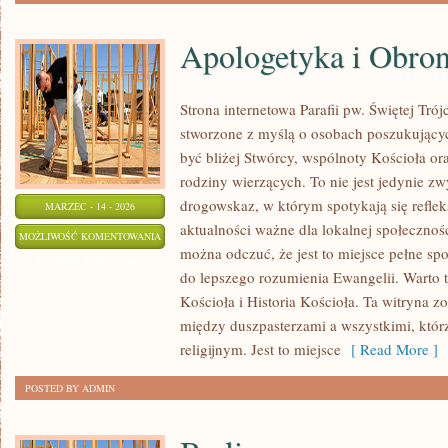
Apologetyka i Obro
Strona internetowa Parafii pw. Świętej Tró
stworzone z myślą o osobach poszukujący
być bliżej Stwórcy, wspólnoty Kościoła or
rodziny wierzących. To nie jest jedynie z
drogowskaz, w którym spotykają się refleksj
MARZEC - 14 - 2026
aktualności ważne dla lokalnej społecznoś
APOLOGETYKA
MOŻLIWOŚĆ KOMENTOWANIA
można odczuć, że jest to miejsce pełne sp
I
ZOSTAŁA WYŁĄCZONA
do lepszego rozumienia Ewangelii. Warto 
OBRONA
Kościoła i Historia Kościoła. Ta witryna z
WIARY
między duszpasterzami a wszystkimi, któr
religijnym. Jest to miejsce
[ Read More ]
POSTED BY ADMIN