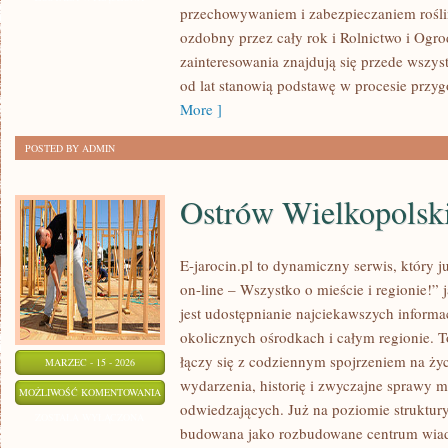
przechowywaniem i zabezpieczaniem rośli
ozdobny przez cały rok i Rolnictwo i Ogr
zainteresowania znajdują się przede wszys
od lat stanowią podstawę w procesie przy
More ]
POSTED BY ADMIN
Ostrów Wielkopolsk
E-jarocin.pl to dynamiczny serwis, który 
on-line – Wszystko o mieście i regionie!” 
jest udostępnianie najciekawszych informac
okolicznych ośrodkach i całym regionie. T
łączy się z codziennym spojrzeniem na życi
MARZEC - 15 - 2026
wydarzenia, historię i zwyczajne sprawy 
OSTRÓW
MOŻLIWOŚĆ KOMENTOWANIA
odwiedzających. Już na poziomie struktury 
WIELKOPOLSKI
ZOSTAŁA WYŁĄCZONA
budowana jako rozbudowane centrum wiad