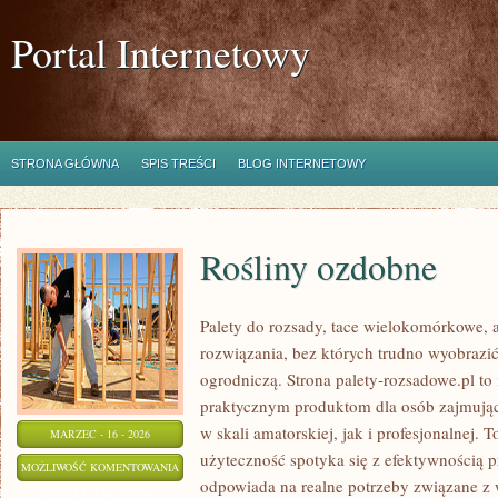
Portal Internetowy
STRONA GŁÓWNA
SPIS TREŚCI
BLOG INTERNETOWY
Rośliny ozdobne
Palety do rozsady, tace wielokomórkowe, a
rozwiązania, bez których trudno wyobrazi
ogrodniczą. Strona palety-rozsadowe.pl to
praktycznym produktom dla osób zajmując
w skali amatorskiej, jak i profesjonalnej. T
MARZEC - 16 - 2026
użyteczność spotyka się z efektywnością p
ROŚLINY
MOŻLIWOŚĆ KOMENTOWANIA
odpowiada na realne potrzeby związane z
OZDOBNE
ZOSTAŁA WYŁĄCZONA