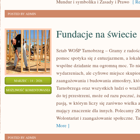
Mundur i symbolika i Zasady i Prawo
[ Re
POSTED BY ADMIN
Fundacje na świecie
Sztab WOŚP Tarnobrzeg – Gramy z radości
pomoc spotyka się z entuzjazmem, a lokal
wspólne działanie ma ogromną moc. To nie
wydarzeniach, ale cyfrowe miejsce skupio
zaangażowania i budowania atmosfery, kt
MARZEC - 14 - 2026
Tarnobrzega oraz wszystkich ludzi o wrażli
FUNDACJE
MOŻLIWOŚĆ KOMENTOWANIA
do tej przestrzeni, może od razu poczuć, że
NA
ZOSTAŁA WYŁĄCZONA
pasją, w którym liczy się zarówno wielka a
ŚWIECIE
mający znaczenie dla innych. Polecamy Zb
Wolontariat i zaangażowanie społeczne. Ta 
More ]
POSTED BY ADMIN