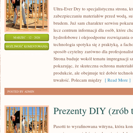
Ultra-Ever Dry to specjalistyczna strona, k
zabezpieczaniu materiałów przed wodą, su
brudem. Już sam charakter serwisu pokazuje
lecz centrum informacji dla osób, które chc
hydrofobowe i olejoodporne rozwiązania o
MARZEC - 12 - 2026
technologia spotyka się z praktyką, a fac
PROJEKTOWANIE
MOŻLIWOŚĆ KOMENTOWANIA
sposób czytelny zarówno dla profesjonalist
I
ZOSTAŁA WYŁĄCZONA
Strona buduje wokół tematu impregnacji sz
PLANOWANIE
pokazując, że skuteczna ochrona materiał
PRAC
produkcie, ale obejmuje też dobór technolo
trwałość. Polecam między
[ Read More ]
POSTED BY ADMIN
Prezenty DIY (zrób 
Pasotti to wyrafinowana witryna, która kon