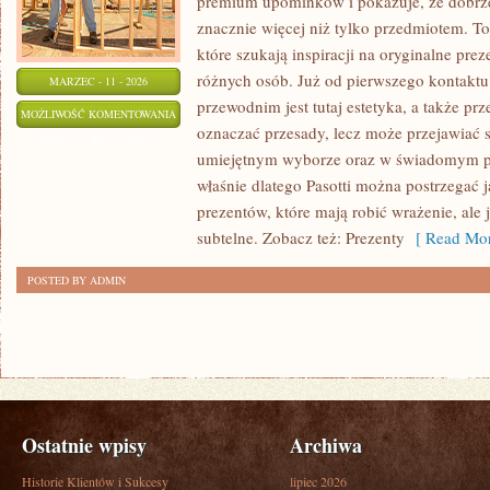
premium upominków i pokazuje, że dobrz
znacznie więcej niż tylko przedmiotem. To
które szukają inspiracji na oryginalne prez
różnych osób. Już od pierwszego kontakt
MARZEC - 11 - 2026
przewodnim jest tutaj estetyka, a także prz
PREZENTY
MOŻLIWOŚĆ KOMENTOWANIA
oznaczać przesady, lecz może przejawiać 
DIY
ZOSTAŁA WYŁĄCZONA
umiejętnym wyborze oraz w świadomym p
(ZRÓB
właśnie dlatego Pasotti można postrzegać 
TO
prezentów, które mają robić wrażenie, ale
SAM)
subtelne. Zobacz też: Prezenty
[ Read Mor
POSTED BY ADMIN
Ostatnie wpisy
Archiwa
Historie Klientów i Sukcesy
lipiec 2026