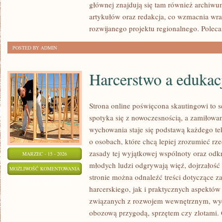
głównej znajdują się tam również archiwum,
artykułów oraz redakcja, co wzmacnia wra
rozwijanego projektu regionalnego. Pole
POSTED BY ADMIN
Harcerstwo a edukac
Strona online poświęcona skautingowi to 
spotyka się z nowoczesnością, a zamiłowan
wychowania staje się podstawą każdego tek
o osobach, które chcą lepiej zrozumieć rz
zasady tej wyjątkowej wspólnoty oraz odkr
MARZEC - 15 - 2026
młodych ludzi odgrywają więź, dojrzałość 
HARCERSTWO
MOŻLIWOŚĆ KOMENTOWANIA
stronie można odnaleźć treści dotyczące 
A
ZOSTAŁA WYŁĄCZONA
harcerskiego, jak i praktycznych aspektów
EDUKACJA
związanych z rozwojem wewnętrznym, w
obozową przygodą, sprzętem czy zlotami. 