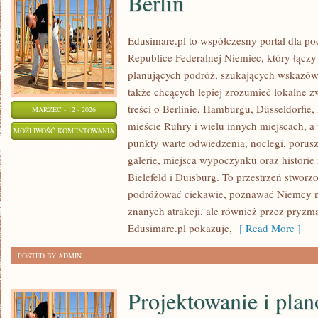
Berlin
Edusimare.pl to współczesny portal dla 
Republice Federalnej Niemiec, który łącz
planujących podróż, szukających wskazów
także chcących lepiej zrozumieć lokalne zw
treści o Berlinie, Hamburgu, Düsseldorfie,
MARZEC - 12 - 2026
mieście Ruhry i wielu innych miejscach, 
BERLIN
MOŻLIWOŚĆ KOMENTOWANIA
punkty warte odwiedzenia, noclegi, porusz
ZOSTAŁA WYŁĄCZONA
galerie, miejsca wypoczynku oraz historie
Bielefeld i Duisburg. To przestrzeń stworz
podróżować ciekawie, poznawać Niemcy nie
znanych atrakcji, ale również przez pryzm
Edusimare.pl pokazuje,
[ Read More ]
POSTED BY ADMIN
Projektowanie i pla