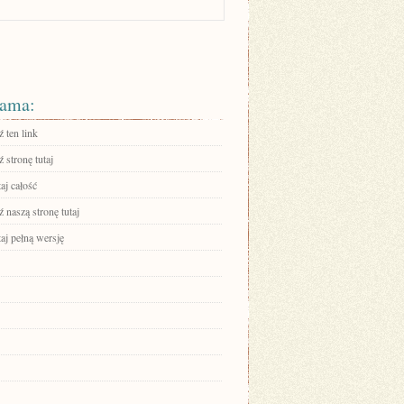
ama:
 ten link
 stronę tutaj
aj całość
 naszą stronę tutaj
aj pełną wersję