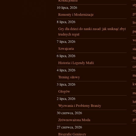
Kolekcjonera
st
10 lipca, 2026
gr
Remonty i Modernizacje
8 lipca, 2026
li
Gry dla dzieci do nauki zasad: jak uniknąć zbyt
pa
trudnych reguł
wr
7 lipca, 2026
Szwajcaria
si
6 lipca, 2026
li
Historia i Legendy Mafii
cz
4 lipca, 2026
ma
Trening siłowy
kw
3 lipca, 2026
Głogów
ma
2 lipca, 2026
lu
Wyzwania i Problemy Branży
st
30 czerwca, 2026
gr
Zrównoważona Moda
27 czerwca, 2026
Biografie Geniuszy