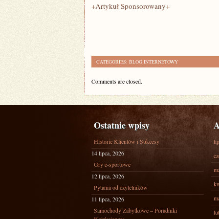
+Artykuł Sponsorowany+
CATEGORIES:
BLOG INTERNETOWY
Comments are closed.
Ostatnie wpisy
A
Historie Klientów i Sukcesy
li
14 lipca, 2026
cz
Gry e-sportowe
ma
12 lipca, 2026
kw
Pytania od czytelników
ma
11 lipca, 2026
Samochody Zabytkowe – Poradniki
lu