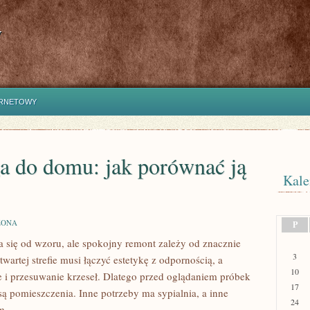
y
ERNETOWY
 do domu: jak porównać ją
Kale
ZONA
P
 się od wzoru, ale spokojny remont zależy od znacznie
3
artej strefie musi łączyć estetykę z odpornością, a
10
e i przesuwanie krzeseł. Dlatego przed oglądaniem próbek
17
ą pomieszczenia. Inne potrzeby ma sypialnia, a inne
24
m.