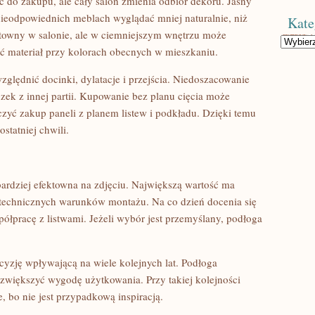
 do zakupu, ale cały salon zmienia odbiór dekoru. Jasny
nieodpowiednich meblach wyglądać mniej naturalnie, niż
Kate
towny w salonie, ale w ciemniejszym wnętrzu może
Kategorie
ć materiał przy kolorach obecnych w mieszkaniu.
ględnić docinki, dylatacje i przejścia. Niedoszacowanie
k z innej partii. Kupowanie bez planu cięcia może
ączyć zakup paneli z planem listew i podkładu. Dzięki temu
statniej chwili.
ardziej efektowna na zdjęciu. Największą wartość ma
i technicznych warunków montażu. Na co dzień docenia się
ółpracę z listwami. Jeżeli wybór jest przemyślany, podłoga
cyzję wpływającą na wiele kolejnych lat. Podłoga
iększyć wygodę użytkowania. Przy takiej kolejności
 bo nie jest przypadkową inspiracją.