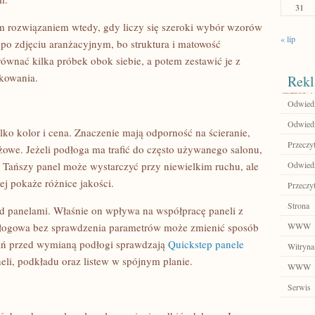
31
rozwiązaniem wtedy, gdy liczy się szeroki wybór wzorów
« lip
 po zdjęciu aranżacyjnym, bo struktura i matowość
równać kilka próbek obok siebie, a potem zestawić je z
kowania.
Rekl
Odwiedź
Odwiedź
lko kolor i cena. Znaczenie mają odporność na ścieranie,
Przeczyt
żowe. Jeżeli podłoga ma trafić do często używanego salonu,
Tańszy panel może wystarczyć przy niewielkim ruchu, ale
Odwiedź
j pokaże różnice jakości.
Przeczyt
Strona
 panelami. Właśnie on wpływa na współpracę paneli z
ogowa bez sprawdzenia parametrów może zmienić sposób
WWW
kań przed wymianą podłogi sprawdzają
Quickstep panele
Witryna
eli, podkładu oraz listew w spójnym planie.
WWW
Serwis