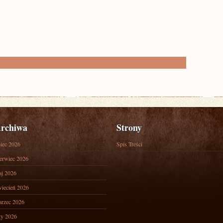
rchiwa
Strony
piec 2026
Spis Treści
erwiec 2026
j 2026
iecień 2026
rzec 2026
ty 2026