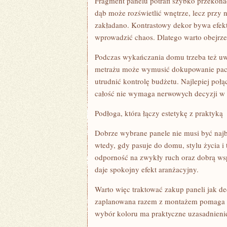
Fragment panelu potrafi szybko przekonać
dąb może rozświetlić wnętrze, lecz przy 
zakładano. Kontrastowy dekor bywa efek
wprowadzić chaos. Dlatego warto obejrze
Podczas wykańczania domu trzeba też uwz
metrażu może wymusić dokupowanie pacze
utrudnić kontrolę budżetu. Najlepiej poł
całość nie wymaga nerwowych decyzji w o
Podłoga, która łączy estetykę z praktyką
Dobrze wybrane panele nie musi być najb
wtedy, gdy pasuje do domu, stylu życia 
odporność na zwykły ruch oraz dobrą wsp
daje spokojny efekt aranżacyjny.
Warto więc traktować zakup paneli jak de
zaplanowana razem z montażem pomaga zw
wybór koloru ma praktyczne uzasadnienie,