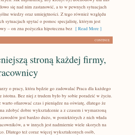
owo się nad nim zastanowić, a to w pewnych sytuacjach
lne wiedzy oraz umiejętności. Z tego również względu
h sytuacjach spytać o pomoc specjalistę, którym jest
owy – on zna pożyczka hipoteczna bez
[ Read More ]
CONTINUE
iejszą stroną każdej firmy,
pracownicy
rzy o pracy, która będzie go zadowalać Praca dla każdego
ie istotna. Bez niej z trudem było by sobie poradzić w życiu.
warto ofiarować czas i pieniądze na oświatę, dlatego że
żna zdobyć dobre wykształcenie a z czasem i wymarzoną
i zawodów jest bardzo dużo, w poniektórych z nich włada
acowników, a w innych jest nadmiernie wiele skorych na
ko. Dlatego też coraz więcej wykształconych osób,