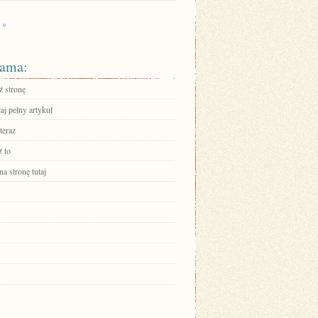
 »
ama:
 stronę
aj pełny artykuł
teraz
 to
na stronę tutaj