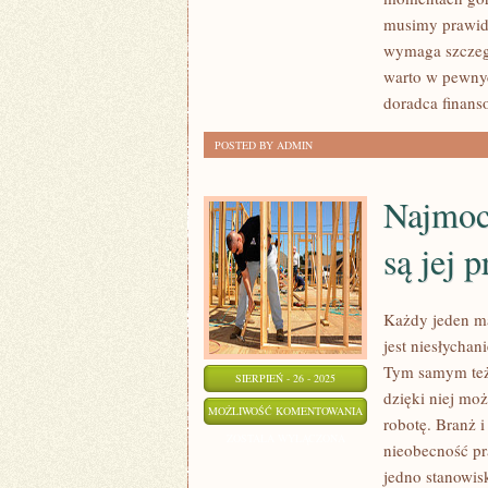
ODDAWAĆ.
musimy prawidł
WIE
wymaga szczegó
O
warto w pewnyc
TYM
doradca finans
KAŻDY
POSTED BY ADMIN
Najmocn
są jej 
Każdy jeden ma
jest niesłychan
Tym samym też 
SIERPIEŃ - 26 - 2025
dzięki niej mo
NAJMOCNIEJSZĄ
MOŻLIWOŚĆ KOMENTOWANIA
robotę. Branż 
STRONĄ
ZOSTAŁA WYŁĄCZONA
nieobecność pr
KAŻDEJ
jedno stanowis