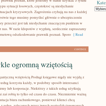
prawnik poznań, które jesteśmy w stanie uzyskać z tytułu
Kate
ypu sytuacji losowych, częstokroć są niesłychanie
Kategorie
tuacjach kryzysowych. Zagrożenia czyhają na nas z każdej
ępstwie tego musimy pomyśleć głównie o ubezpieczeniu
óry przecież jest tak niesłychanie znaczącym punktem w
z nas. W razie kłopotów z wypłatą, serdecznie zapraszamy
ernetową odszkodowanie prawnik poznań. Sporo
[ Read
CONTINUE
kle ogromną wziętością
antyczną wziętością Posługi księgowe nigdy nie wyjdą z
 usług korzysta każdy, w podobny sposób interesanci
 firmy lub korporacje. Niektórzy z takich usług użytkują
ni zaś robią to tylko od czasu do czasu. Niezmiernie ważną
eputacja biura rachunkowego, ponieważ klienci chcą
o z usług, zalecanych przez innych usatysfakcjonowanych