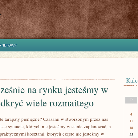
y
ERNETOWY
Kale
ześnie na rynku jesteśmy w
odkryć wiele rozmaitego
P
4
e tarapaty pieniężne? Czasami w stworzonym przez nas
11
sce sytuacje, których nie jesteśmy w stanie zaplanować, a
18
 praktycznymi kosztami, których często nie jesteśmy w
25