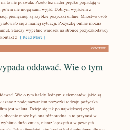
na to nie pozwala. Przeto też nader prędko popadają w
ch potem nie mogą sami wyjść. Dobrym wyjściem z
uacji pieniężnej, są szybkie pożyczki online. Mnóstwo osób
yratowało się z marnej sytuacji. Pożyczkę online można
minut. Starczy wypełnić wniosek na stronce pożyczkodawcy
 kontakt z
[ Read More ]
CONTINUE
wypada oddawać. Wie o tym
ddawać. Wie o tym każdy Jednym z elementów, jakie są
związane z podejmowaniem pożyczki rodzaju pożyczka
firm jest waluta. Dzieje się tak po największej części,
że obecnie może być ona różnorodna, a to przynosi w
u wybitnie dużo zmian, nieraz lepszych a w pewnych
zych. Jak najbardziej, aby kredyt był dochodowy dla nas