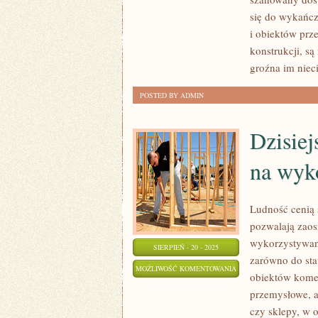
JEŚLI
się do wykańcz
i obiektów prz
NIE
konstrukcji, są
JEST
groźna im niec
PILNOWANA,
TO
POSTED BY ADMIN
MOŻE
WYRZĄDZIĆ
Dzisiej
ISTOTNE
na wyk
Ludność cenią
pozwalają zaos
wykorzystywani
SIERPIEŃ - 20 - 2025
zarówno do sta
DZISIEJSZE
MOŻLIWOŚĆ KOMENTOWANIA
obiektów komer
BUDOWNICTWO
ZOSTAŁA WYŁĄCZONA
przemysłowe, a 
OPIERA
czy sklepy, w 