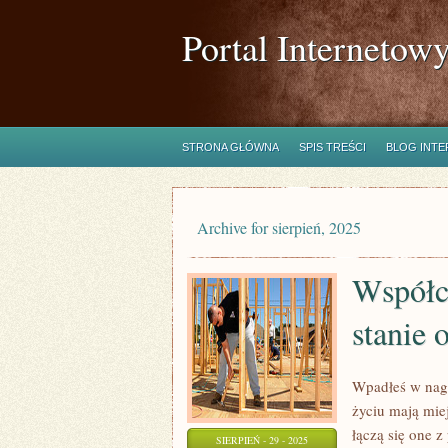
Portal Internetow
STRONA GŁÓWNA
SPIS TREŚCI
BLOG INT
Archive for sierpień, 2025
Współc
stanie 
Wpadłeś w nagł
życiu mają miej
łączą się one z
SIERPIEŃ - 29 - 2025