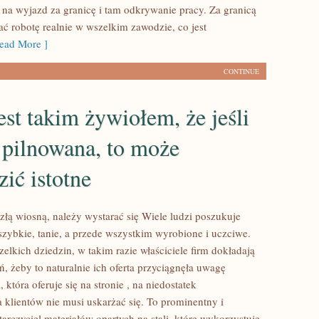
ę na wyjazd za granicę i tam odkrywanie pracy. Za granicą
ć robotę realnie w wszelkim zawodzie, co jest
ad More ]
CONTINUE
st takim żywiołem, że jeśli
t pilnowana, to może
ić istotne
złą wiosną, należy wystarać się Wiele ludzi poszukuje
 szybkie, tanie, a przede wszystkim wyrobione i uczciwe.
zelkich dziedzin, w takim razie właściciele firm dokładają
ń, żeby to naturalnie ich oferta przyciągnęła uwagę
 która oferuje się na stronie , na niedostatek
a klientów nie musi uskarżać się. To prominentny i
arczyciel materiałów opartych na stali, które wykorzystuje