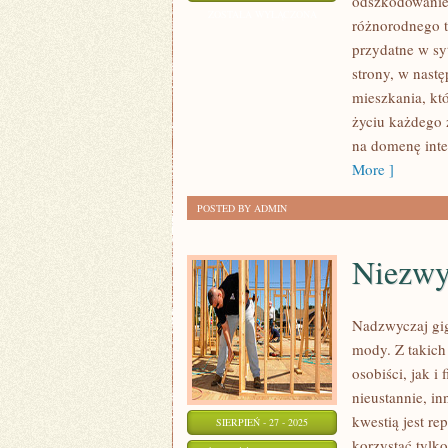
odszkodowanie 
DNIA
ZOSTAŁA WYŁĄCZONA
różnorodnego t
NAPOTYKAMY
przydatne w sy
SIĘ
strony, w nast
Z
mieszkania, kt
RÓŻNEGO
życiu każdego 
RODZAJU
na domenę int
ZAGROŻENIAMI
More ]
POSTED BY ADMIN
Niezwy
Nadzwyczaj gig
mody. Z takich
osobiści, jak i
nieustannie, in
kwestią jest r
SIERPIEŃ - 27 - 2025
korzystać tylk