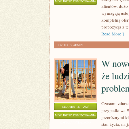
NIEZWYKLE
MOŻLIWOŚĆ KOMENTOWANIA
klientów. dużo
OGROMNĄ
ZOSTAŁA WYŁĄCZONA
wymagają usług
WZIĘTOŚCIĄ
kompletną ofer
propozycja z te
Read More ]
POSTED BY ADMIN
W nowo
że ludz
proble
Czasami zdarza 
SIERPIEŃ - 27 - 2025
przypadkowa W 
W
MOŻLIWOŚĆ KOMENTOWANIA
przeróżnymi kł
NOWOCZESNYCH
ZOSTAŁA WYŁĄCZONA
stan życia, na j