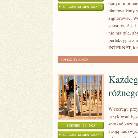
danym momencie
WSPÓŁCZEŚNIE
MOŻLIWOŚĆ KOMENTOWANIA
planowaliśmy w
NA
ZOSTAŁA WYŁĄCZONA
zignorować. Wo
RYNKU
sposoby. A jak 
JESTEŚMY
nie ma tyle, a
W
perfekcyjną z
STANIE
INTERNET, któ
ODKRYĆ
POSTED BY ADMIN
WIELE
ROZMAITEGO
Każdeg
różneg
W szeregu przy
ryzykować Egz
spotkać każdeg
SIERPIEŃ - 28 - 2025
swoją nadzwycz
KAŻDEGO
MOŻLIWOŚĆ KOMENTOWANIA