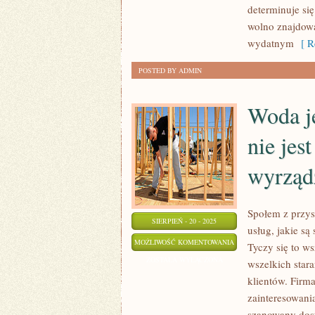
FIRMY,
determinuje si
SĄ
wolno znajdowa
JEJ
wydatnym
[ Re
PRACOWNICY
POSTED BY ADMIN
Woda je
nie jes
wyrządz
Społem z przys
SIERPIEŃ - 20 - 2025
usług, jakie są
WODA
MOŻLIWOŚĆ KOMENTOWANIA
Tyczy się to ws
JEST
ZOSTAŁA WYŁĄCZONA
wszelkich stara
TAKIM
klientów. Firma,
ŻYWIOŁEM,
zainteresowani
ŻE
szanowany dost