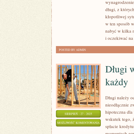
CZASACH
wynagrodzenie 
TAK
długi, z który
BYWA,
kłopotliwej syt
ŻE
w ten sposób w
nabyć w kilka 
LUDZIE
i oczekiwać na
BORYKAJĄ
SIĘ
POSTED BY ADMIN
Z
PRZERÓŻNYMI
Długi 
PROBLEMAMI
PIENIĘŻNYMI
każdy
Długi należy o
nieodłącznie 
hipoteczna dla 
SIERPIEŃ - 27 - 2025
wskutek tego, 
DŁUGI
MOŻLIWOŚĆ KOMENTOWANIA
spłacie kredyt
WYPADA
ZOSTAŁA WYŁĄCZONA
momentach gors