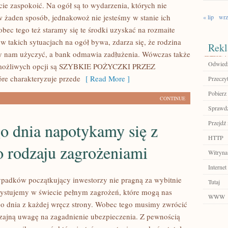
 zaspokoić. Na ogół są to wydarzenia, których nie
 żaden sposób, jednakowoż nie jesteśmy w stanie ich
« lip
wrz
bec tego też staramy się te środki uzyskać na rozmaite
w takich sytuacjach na ogół bywa, zdarza się, że rodzina
Rekl
by nam użyczyć, a bank odmawia zadłużenia. Wówczas także
Odwiedź
 możliwych opcji są SZYBKIE POŻYCZKI PRZEZ
re charakteryzuje przede
[ Read More ]
Przeczyt
Pobierz 
CONTINUE
Sprawdź
Przejdź 
o dnia napotykamy się z
HTTP
o rodzaju zagrożeniami
Witryna
Internet
padków początkujący inwestorzy nie pragną za wybitnie
Tutaj
ystujemy w świecie pełnym zagrożeń, które mogą nas
WWW
o dnia z każdej wręcz strony. Wobec tego musimy zwrócić
ajną uwagę na zagadnienie ubezpieczenia. Z pewnością