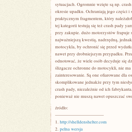
NICH
sytuacjach. Ogromnie wzięte są np. crash
MA
okresie upadku. Ochraniają jego części i
JUŻ
WYROBIONĄ
praktycznym fragmentem, który należał
RENOMĘ
tej kategorii testują się też crash pady y
przy zakupie. dużo motorzystów frapuje si
najważniejszą kwestią, nadrzędną, jednak
motocykla, by ochronić się przed wydatk
nawet przy drobniejszym przypadku. Prze
odnotować, że wiele osób decyduje się dzi
ślizgacze ochronne do motocykli, nie ma 
zainteresowanie. Są one ofiarowane dla o
skomplikowane jednakże przy tym niesłych
crash pady, niezależnie od ich fabrykant
ponieważ nie muszą nawet opuszczać sw
źródło:
———————————
1.
http://shelldenshelter.com
2.
pełna wersja