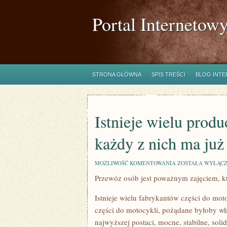
Portal Internetow
STRONA GŁÓWNA
SPIS TREŚCI
BLOG INT
Istnieje wielu prod
każdy z nich ma ju
ISTNIEJE
MOŻLIWOŚĆ KOMENTOWANIA
ZOSTAŁA WYŁĄC
WIELU
Przewóz osób jest poważnym zajęciem, któ
PRODUCENTÓW
CZĘŚCI
DO
Istnieje wielu fabrykantów części do mot
MOTORÓW,
A
części do motocykli, pożądane byłoby wła
KAŻDY
najwyższej postaci, mocne, stabilne, sol
Z