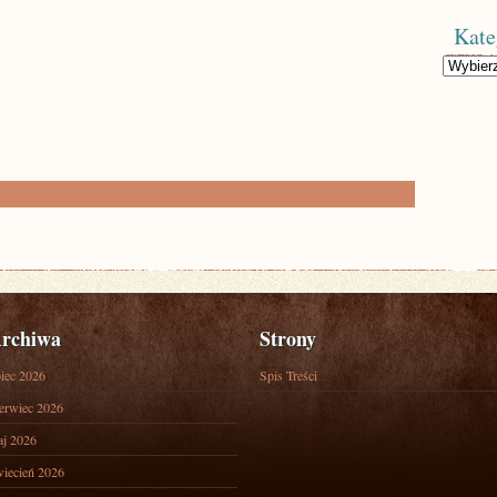
Kate
Kategorie
rchiwa
Strony
piec 2026
Spis Treści
erwiec 2026
j 2026
iecień 2026