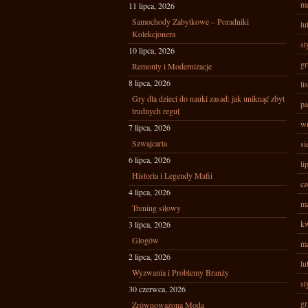
ma
11 lipca, 2026
Samochody Zabytkowe – Poradniki
lu
Kolekcjonera
st
10 lipca, 2026
gr
Remonty i Modernizacje
8 lipca, 2026
li
Gry dla dzieci do nauki zasad: jak uniknąć zbyt
pa
trudnych reguł
wr
7 lipca, 2026
Szwajcaria
si
6 lipca, 2026
li
Historia i Legendy Mafii
cz
4 lipca, 2026
ma
Trening siłowy
kw
3 lipca, 2026
Głogów
ma
2 lipca, 2026
lu
Wyzwania i Problemy Branży
st
30 czerwca, 2026
gr
Zrównoważona Moda