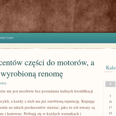
y
ERNETOWY
ucentów części do motorów, a
Kale
ż wyrobioną renomę
ZONA
P
re nie jest możliwie bez posiadania trafnych kwalifikacji
3
ocykli, a każdy z nich ma już zarobioną reputację. Kupując
10
śnie na takich producentów stawiać, jako że ich towary są
17
idne i hartowne. Próbują się w każdych warunkach i
24