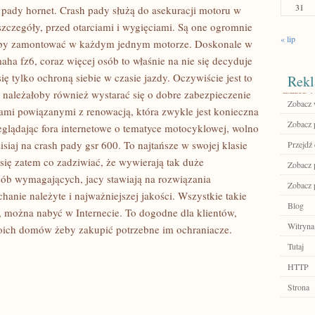
31
 pady hornet. Crash pady służą do asekuracji motoru w
 szczegóły, przed otarciami i wygięciami. Są one ogromnie
« lip
oby zamontować w każdym jednym motorze. Doskonale w
amaha fz6, coraz więcej osób to właśnie na nie się decyduje
ę tylko ochroną siebie w czasie jazdy. Oczywiście jest to
Rekl
 należałoby również wystarać się o dobre zabezpieczenie
Zobacz 
ami powiązanymi z renowacją, która zwykle jest konieczna
Zobacz 
glądając fora internetowe o tematyce motocyklowej, wolno
siaj na crash pady gsr 600. To najtańsze w swojej klasie
Przejdź
się zatem co zadziwiać, że wywierają tak duże
Zobacz p
sób wymagających, jacy stawiają na rozwiązania
Zobacz 
anie należyte i najważniejszej jakości. Wszystkie takie
Blog
a, można nabyć w Internecie. To dogodne dla klientów,
Witryna
oich domów żeby zakupić potrzebne im ochraniacze.
Tutaj
HTTP
Strona