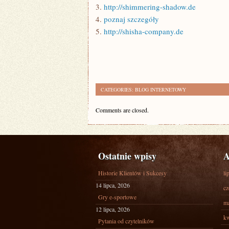
3.
http://shimmering-shadow.de
4.
poznaj szczegóły
5.
http://shisha-company.de
CATEGORIES:
BLOG INTERNETOWY
Comments are closed.
Ostatnie wpisy
A
Historie Klientów i Sukcesy
li
14 lipca, 2026
cz
Gry e-sportowe
ma
12 lipca, 2026
kw
Pytania od czytelników