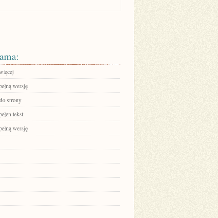
ama:
więcej
pełną wersję
 do strony
ełen tekst
pełną wersję