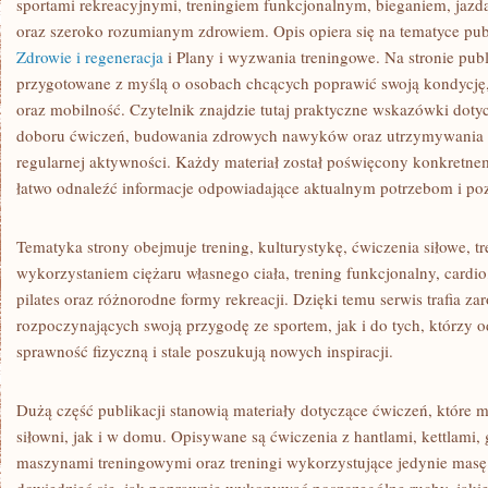
sportami rekreacyjnymi, treningiem funkcjonalnym, bieganiem, jazdą
oraz szeroko rozumianym zdrowiem. Opis opiera się na tematyce pub
Zdrowie i regeneracja
i Plany i wyzwania treningowe. Na stronie pub
przygotowane z myślą o osobach chcących poprawić swoją kondycję,
oraz mobilność. Czytelnik znajdzie tutaj praktyczne wskazówki doty
doboru ćwiczeń, budowania zdrowych nawyków oraz utrzymywania 
regularnej aktywności. Każdy materiał został poświęcony konkretne
łatwo odnaleźć informacje odpowiadające aktualnym potrzebom i p
Tematyka strony obejmuje trening, kulturystykę, ćwiczenia siłowe, t
wykorzystaniem ciężaru własnego ciała, trening funkcjonalny, cardio, 
pilates oraz różnorodne formy rekreacji. Dzięki temu serwis trafia z
rozpoczynających swoją przygodę ze sportem, jak i do tych, którzy od
sprawność fizyczną i stale poszukują nowych inspiracji.
Dużą część publikacji stanowią materiały dotyczące ćwiczeń, któr
siłowni, jak i w domu. Opisywane są ćwiczenia z hantlami, kettlam
maszynami treningowymi oraz treningi wykorzystujące jedynie masę