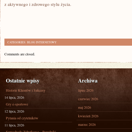
z aktywnego i zdrowego stylu życia.
CATEGORIES:
BLOG INTERNETOWY
Comments are closed.
Ostatnie wpisy
Archiwa
Historie Klientów i Sukcesy
lipiec 2026
14 lipca, 2026
czerwiec 2026
Gry e-sportowe
maj 2026
12 lipca, 2026
kwiecień 2026
Pytania od czytelników
marzec 2026
11 lipca, 2026
Samochody Zabytkowe – Poradniki