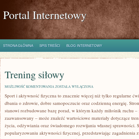
Portal Internetowy
STRONA GŁÓWNA
SPIS TREŚCI
BLOG INTERNETOWY
Trening siłowy
TRENING
MOŻLIWOŚĆ KOMENTOWANIA
ZOSTAŁA WYŁĄCZONA
SIŁOWY
Sport i aktywność fizyczna to znacznie więcej niż tylko regularne ćwi
dbania o zdrowie, dobre samopoczucie oraz codzienną energię. Stron
stanowi rozbudowane bazę porad, w którym każdy miłośnik ruchu – 
zaawansowany – może znaleźć wartościowe materiały dotyczące tren
życia, odżywiania oraz świadomego rozwijania własnej sprawności. S
popularyzowaniu aktywności fizycznej, przedstawiając zagadnienia zw