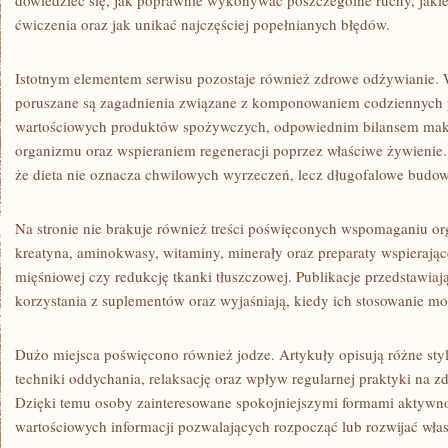
dowiedzieć się, jak poprawnie wykonywać poszczególne ruchy, jaki
ćwiczenia oraz jak unikać najczęściej popełnianych błędów.
Istotnym elementem serwisu pozostaje również zdrowe odżywianie.
poruszane są zagadnienia związane z komponowaniem codziennych
wartościowych produktów spożywczych, odpowiednim bilansem ma
organizmu oraz wspieraniem regeneracji poprzez właściwe żywienie
że dieta nie oznacza chwilowych wyrzeczeń, lecz długofalowe bud
Na stronie nie brakuje również treści poświęconych wspomaganiu o
kreatyna, aminokwasy, witaminy, minerały oraz preparaty wspierają
mięśniowej czy redukcję tkanki tłuszczowej. Publikacje przedstawia
korzystania z suplementów oraz wyjaśniają, kiedy ich stosowanie mo
Dużo miejsca poświęcono również jodze. Artykuły opisują różne styl
techniki oddychania, relaksację oraz wpływ regularnej praktyki na zd
Dzięki temu osoby zainteresowane spokojniejszymi formami aktywnoś
wartościowych informacji pozwalających rozpocząć lub rozwijać wła