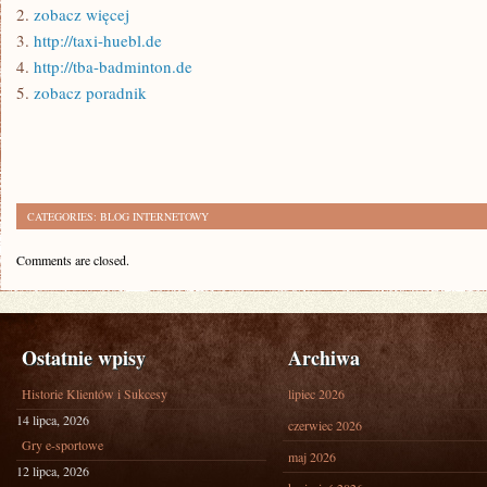
2.
zobacz więcej
3.
http://taxi-huebl.de
4.
http://tba-badminton.de
5.
zobacz poradnik
CATEGORIES:
BLOG INTERNETOWY
Comments are closed.
Ostatnie wpisy
Archiwa
Historie Klientów i Sukcesy
lipiec 2026
14 lipca, 2026
czerwiec 2026
Gry e-sportowe
maj 2026
12 lipca, 2026