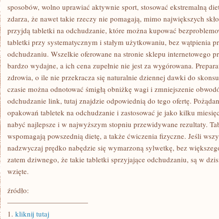
sposobów, wolno uprawiać aktywnie sport, stosować ekstremalną die
zdarza, że nawet takie rzeczy nie pomagają, mimo największych skł
przyjdą tabletki na odchudzanie, które można kupować bezproblemow
tabletki przy systematycznym i stałym użytkowaniu, bez wątpienia pr
odchudzaniu. Wszelkie oferowane na stronie sklepu internetowego pr
bardzo wydajne, a ich cena zupełnie nie jest za wygórowana. Prepara
zdrowia, o ile nie przekracza się naturalnie dziennej dawki do skon
czasie można odnotować śmigłą obniżkę wagi i zmniejszenie obwodó
odchudzanie link, tutaj znajdzie odpowiednią do tego ofertę. Pożąda
opakowań tabletek na odchudzanie i zastosować je jako kilku miesi
nabyć najlepsze i w najwyższym stopniu przewidywane rezultaty. Tab
wspomagają powszednią dietę, a także ćwiczenia fizyczne. Jeśli wszys
nadzwyczaj prędko nabędzie się wymarzoną sylwetkę, bez większego 
zatem dziwnego, że takie tabletki sprzyjające odchudzaniu, są w dzis
wzięte.
źródło:
———————————
1.
kliknij tutaj