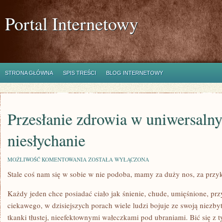
Portal Internetowy
STRONA GŁÓWNA
SPIS TREŚCI
BLOG INTERNETOWY
Przesłanie zdrowia w uniwersalny
niesłychanie
PRZESŁANIE
MOŻLIWOŚĆ KOMENTOWANIA
ZOSTAŁA WYŁĄCZONA
ZDROWIA
Stale coś nam się w sobie w nie podoba, mamy za duży nos, za przyk
W
UNIWERSALNYM
ŚWIECIE
Każdy jeden chce posiadać ciało jak śnienie, chude, umięśnione, p
JEST
NIESŁYCHANIE
ciekawego, w dzisiejszych porach wiele ludzi bojuje ze swoją niezby
tkanki tłustej, nieefektownymi wałeczkami pod ubraniami. Bić się z