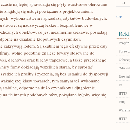
31
 czasie najlepiej sprawdzają się płyty warstwowe oferowane
cie znajdują się usługi powiązane z projektowaniem,
« lip
alnych, wykonawstwem i sprzedażą artykułów budowlanych,
arstwowe, są nadzwyczaj lekkie i bezproblemowe w
zlicznych obiektów, co jest niezmiernie ciekawe. posiadają
Rekl
dporne na działanie kłopotliwych czynników
Przejdź 
nie zakrywają lodem. Są skutkiem tego efektywne przez cały
Sprawdź
j firmy, wolno podobnie znaleźć towary stosowane do
ki, dachówki oraz blachy trapezowe, a także przeróżnego
Zobacz 
icy firmy dokładają wszelkich starań, by sprostać
Odwiedź
ystkie ich prośby i życzenia, są bez ustanku do dyspozycji
Dowiedz 
ajważniejszej klasy towarach, tym samym też wykonane
Tu
ą stabilne, odporne na dużo czynników i długoletnie.
HTTP
ię na tle innych podobnych ofert, pożądane byłoby więc się
Tutaj
Witryna
HTTP