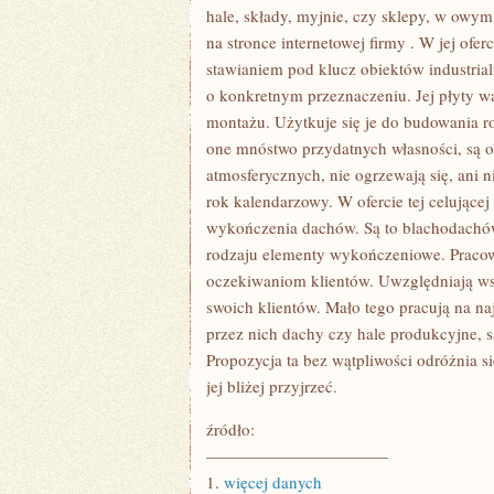
hale, składy, myjnie, czy sklepy, w owym
na stronce internetowej firmy
. W jej ofer
stawianiem pod klucz obiektów industri
o konkretnym przeznaczeniu. Jej płyty w
montażu. Użytkuje się je do budowania ro
one mnóstwo przydatnych własności, są o
atmosferycznych, nie ogrzewają się, ani 
rok kalendarzowy. W ofercie tej celujące
wykończenia dachów. Są to blachodachów
rodzaju elementy wykończeniowe. Pracown
oczekiwaniom klientów. Uwzględniają wsz
swoich klientów. Mało tego pracują na n
przez nich dachy czy hale produkcyjne, s
Propozycja ta bez wątpliwości odróżnia s
jej bliżej przyjrzeć.
źródło:
———————————
1.
więcej danych