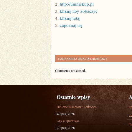
2.
http://umniekup.pl
3.
kliknij aby zobaczyć
4.
kliknij tutaj
5.
zapoznaj się
CATEGORIES:
BLOG INTERNETOWY
Comments are closed.
Ostatnie wpisy
A
Historie Klientów i Sukcesy
li
14 lipca, 2026
cz
Gry e-sportowe
ma
12 lipca, 2026