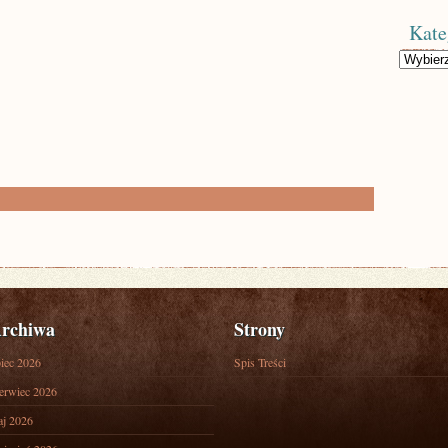
Kate
Kategorie
rchiwa
Strony
piec 2026
Spis Treści
erwiec 2026
j 2026