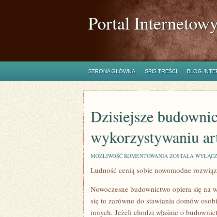
Portal Internetow
STRONA GŁÓWNA
SPIS TREŚCI
BLOG INT
Dzisiejsze budownic
wykorzystywaniu a
DZISIEJSZE
MOŻLIWOŚĆ KOMENTOWANIA
ZOSTAŁA WYŁĄC
BUDOWNICTWO
Ludność cenią sobie nowomodne rozwiąza
OPIERA
SIĘ
NA
Nowoczesne budownictwo opiera się na w
WYKORZYSTYWAN
ARTYKUŁÓW
się to zarówno do stawiania domów osobi
innych. Jeżeli chodzi właśnie o budownic