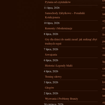
kw
Pytania od czytelników
ma
11 lipca, 2026
Samochody Zabytkowe – Poradniki
lu
Kolekcjonera
st
10 lipca, 2026
gr
Remonty i Modernizacje
8 lipca, 2026
li
Gry dla dzieci do nauki zasad: jak uniknąć zbyt
pa
trudnych reguł
wr
7 lipca, 2026
Szwajcaria
si
6 lipca, 2026
li
Historia i Legendy Mafii
cz
4 lipca, 2026
ma
Trening siłowy
kw
3 lipca, 2026
Głogów
ma
2 lipca, 2026
lu
Wyzwania i Problemy Branży
st
30 czerwca, 2026