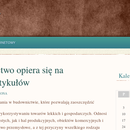
y
ERNETOWY
two opiera się na
Kale
rtykułów
ZONA
P
nia w budownictwie, które pozwalają zaoszczędzić
3
ykorzystywaniu towarów lekkich i gospodarczych. Odnosi
10
IU
stych, jak i hal produkcyjnych, obiektów komercyjnych i
17
two przemysłowe, a z tej przyczyny wszelkiego rodzaju
24