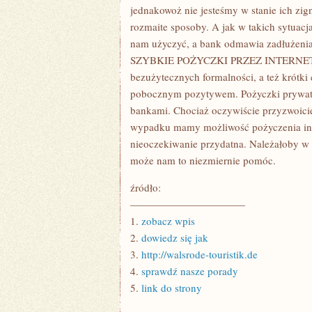
jednakowoż nie jesteśmy w stanie ich zig
rozmaite sposoby. A jak w takich sytuacja
nam użyczyć, a bank odmawia zadłużenia
SZYBKIE POŻYCZKI PRZEZ INTERNET, kt
bezużytecznych formalności, a też krótki
pobocznym pozytywem. Pożyczki prywatne 
bankami. Chociaż oczywiście przyzwoicie
wypadku mamy możliwość pożyczenia inte
nieoczekiwanie przydatna. Należałoby w 
może nam to niezmiernie pomóc.
źródło:
———————————
1.
zobacz wpis
2.
dowiedz się jak
3.
http://walsrode-touristik.de
4.
sprawdź nasze porady
5.
link do strony