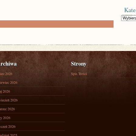
Kate
Kategorie
rchiwa
Strony
piec 2026
Spis Treści
erwiec 2026
j 2026
iecień 2026
rzec 2026
ty 2026
yczeń 2026
udzień 2025