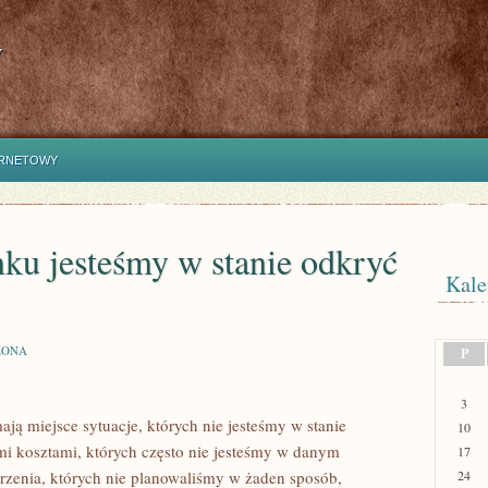
y
ERNETOWY
ku jesteśmy w stanie odkryć
Kale
ZONA
P
3
ą miejsce sytuacje, których nie jesteśmy w stanie
10
mi kosztami, których często nie jesteśmy w danym
17
zenia, których nie planowaliśmy w żaden sposób,
24