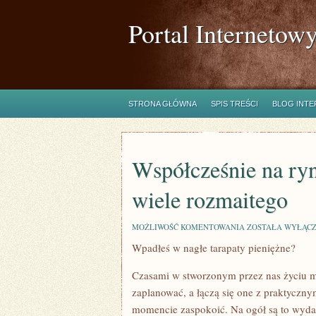
Portal Internetow
STRONA GŁÓWNA
SPIS TREŚCI
BLOG INT
Współcześnie na ryn
wiele rozmaitego
WSPÓŁCZEŚNIE
MOŻLIWOŚĆ KOMENTOWANIA
ZOSTAŁA WYŁĄC
NA
Wpadłeś w nagłe tarapaty pieniężne?
RYNKU
JESTEŚMY
W
Czasami w stworzonym przez nas życiu maj
STANIE
ODKRYĆ
zaplanować, a łączą się one z praktyczny
WIELE
momencie zaspokoić. Na ogół są to wydar
ROZMAITEGO