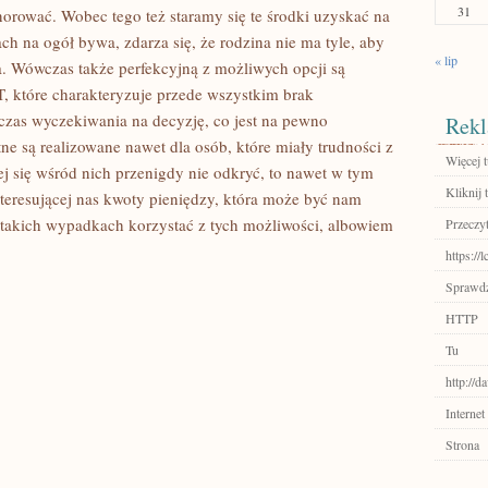
31
norować. Wobec tego też staramy się te środki uzyskać na
ch na ogół bywa, zdarza się, że rodzina nie ma tyle, aby
« lip
. Wówczas także perfekcyjną z możliwych opcji są
óre charakteryzuje przede wszystkim brak
 czas wyczekiwania na decyzję, co jest na pewno
Rekl
są realizowane nawet dla osób, które miały trudności z
Więcej t
j się wśród nich przenigdy nie odkryć, to nawet w tym
Kliknij 
resującej nas kwoty pieniędzy, która może być nam
takich wypadkach korzystać z tych możliwości, albowiem
Przeczyt
https://
Sprawdź
HTTP
Tu
http://d
Internet
Strona