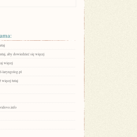
ama:
utaj
tutaj, aby dowiedzieć się więcej
aj więcej
lcl-laryngolog.pl
 więcej tutaj
avidovo.info