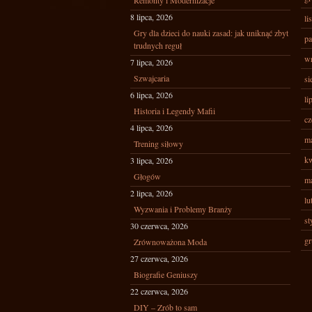
Remonty i Modernizacje
8 lipca, 2026
li
Gry dla dzieci do nauki zasad: jak uniknąć zbyt
pa
trudnych reguł
wr
7 lipca, 2026
Szwajcaria
si
6 lipca, 2026
li
Historia i Legendy Mafii
cz
4 lipca, 2026
ma
Trening siłowy
kw
3 lipca, 2026
Głogów
ma
2 lipca, 2026
lu
Wyzwania i Problemy Branży
st
30 czerwca, 2026
gr
Zrównoważona Moda
27 czerwca, 2026
Biografie Geniuszy
22 czerwca, 2026
DIY – Zrób to sam