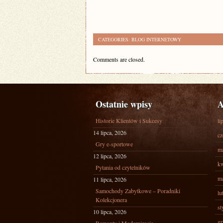
CATEGORIES:
BLOG INTERNETOWY
Comments are closed.
Ostatnie wpisy
A
Historie Klientów i Sukcesy
li
14 lipca, 2026
cz
Gry e-sportowe
ma
12 lipca, 2026
kw
Pytania od czytelników
ma
11 lipca, 2026
Samochody Zabytkowe – Poradniki
lu
Kolekcjonera
st
10 lipca, 2026
gr