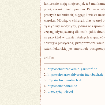
faktycznie mają miejsce, jak też mankam
powiększanie biustu poznań. Pierwsze adn
prostych technikach) sięgają I wieku nas
wzroku. Mówiąc o chirurgii plastycznej po
dyscypliny medycyny, jednakże zapominają
częstą jedyną szansą dla osób, jakie doz
na przykład w czasie fatalnych wypadków
chirurgia plastyczna) przeprowadza wiele
sztuki lekarskiej jest naprawdę postępowy
źródło:
———————————
1.
http://schuetzenverein-garlstorf.de
2.
http://schwarzwaldverein-ittersbach.de
3.
http://schwimm-fisch.de
4.
http://sclhandball.de
5.
przeczytaj więcej