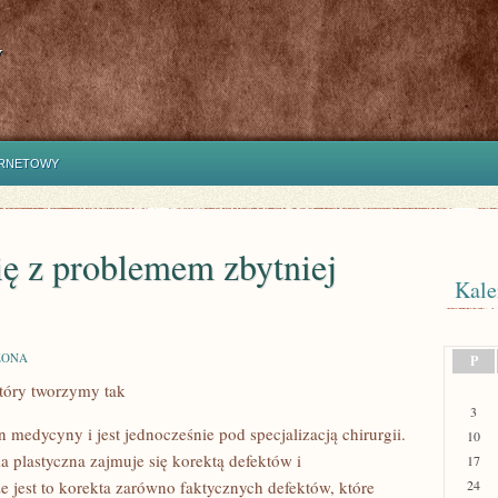
y
ERNETOWY
ię z problemem zbytniej
Kale
ZONA
P
który tworzymy tak
3
n medycyny i jest jednocześnie pod specjalizacją chirurgii.
10
a plastyczna zajmuje się korektą defektów i
17
e jest to korekta zarówno faktycznych defektów, które
24