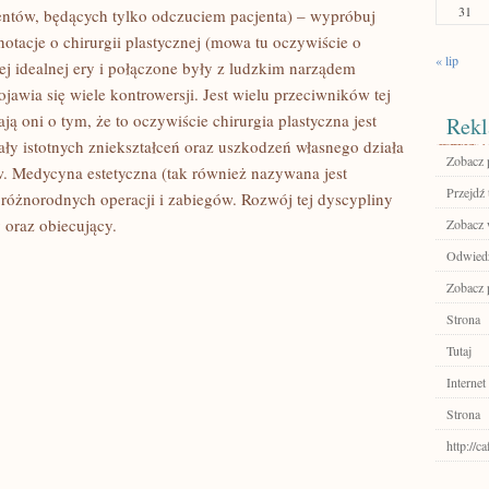
31
entów, będących tylko odczuciem pacjenta) – wypróbuj
otacje o chirurgii plastycznej (mowa tu oczywiście o
« lip
zej idealnej ery i połączone były z ludzkim narządem
jawia się wiele kontrowersji. Jest wielu przeciwników tej
 oni o tym, że to oczywiście chirurgia plastyczna jest
Rekl
nały istotnych zniekształceń oraz uszkodzeń własnego działa
Zobacz p
. Medycyna estetyczna (tak również nazywana jest
Przejdź 
 różnorodnych operacji i zabiegów. Rozwój tej dyscypliny
 oraz obiecujący.
Zobacz 
Odwied
Zobacz p
Strona
Tutaj
Internet
Strona
http://c