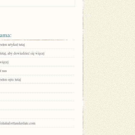
ama:
ełen artykuł tutaj
tutaj, aby dowiedzieć się więcej
więcej
ź nas
ełen opis tutaj
afeitaliafortlauderdale.com