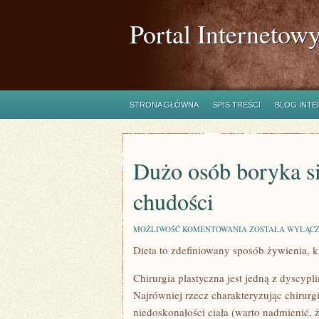
Portal Internetow
STRONA GŁÓWNA
SPIS TREŚCI
BLOG INT
Dużo osób boryka s
chudości
DUŻO
MOŻLIWOŚĆ KOMENTOWANIA
ZOSTAŁA WYŁĄC
OSÓB
Dieta to zdefiniowany sposób żywienia, 
BORYKA
SIĘ
Z
Chirurgia plastyczna jest jedną z dyscypli
PROBLEMEM
ZBYTNIEJ
Najrówniej rzecz charakteryzując chirurgi
CHUDOŚCI
niedoskonałości ciała (warto nadmienić, ż