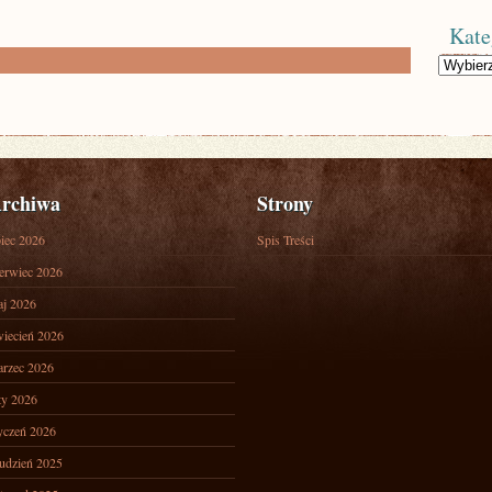
Kate
Kategorie
rchiwa
Strony
piec 2026
Spis Treści
erwiec 2026
j 2026
iecień 2026
rzec 2026
ty 2026
yczeń 2026
udzień 2025