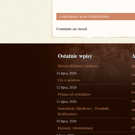
CATEGORIES:
BLOG INTERNETOWY
Comments are closed.
Ostatnie wpisy
A
Historie Klientów i Sukcesy
li
14 lipca, 2026
cz
Gry e-sportowe
ma
12 lipca, 2026
kw
Pytania od czytelników
ma
11 lipca, 2026
Samochody Zabytkowe – Poradniki
lu
Kolekcjonera
st
10 lipca, 2026
gr
Remonty i Modernizacje