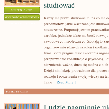
studiować
SIERPIEŃ - 5 - 2025
KAŻDY
Każdy ma prawo studiować to, na co ma oc
MOŻLIWOŚĆ KOMENTOWANIA
przedmiotów, jakie wskazane jest studiowa
MA
ZOSTAŁA WYŁĄCZONA
nowoczesne. Proponują swoim pracowniko
PRAWO
zarobku, jednakże także możność rozwoju
STUDIOWAĆ
zawodowego i społecznego. Zdołają to za
TO,
organizowaniu różnych szkoleń i spotkań 
NA
firma, która pragnie takie ćwiczenia orga
CO
przeprowadzić konsultacje o psychologii or
MA
niezmiernie ważne, dużo się można z nich 
OCHOTĘ.
Dzięki nim lekcje prowadzone dla pracow
JEST
rozwoju i poszerzenia swojej wiedzy na te
TAK
Takie
[ Read More ]
DUŻO
PRZEDMIOTÓW,
POSTED BY ADMIN
JAKIE
WSKAZANE
Ludzie nagminnie ul
JEST