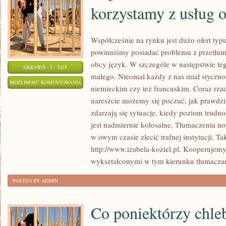
korzystamy z usług o
Współcześnie na rynku jest dużo ofert ty
powinniśmy posiadać problemu z przetłu
obcy język. W szczególe w następstwie teg
SIERPIEŃ - 5 - 2025
małego. Nieomal każdy z nas miał styczno
W
MOŻLIWOŚĆ KOMENTOWANIA
niemieckim czy też francuskim. Coraz rzad
JAKIM
ZOSTAŁA WYŁĄCZONA
nareszcie możemy się poczuć, jak prawdz
CELU
zdarzają się sytuacje, kiedy poziom trudno
CORAZ
jest nadmiernie kolosalne. Tłumaczenia n
CZĘŚCIEJ
w owym czasie zlecić trafnej instytucji. Ta
KORZYSTAMY
http://www.izabela-koziel.pl. Kooperujem
Z
wykształconymi w tym kierunku tłumaczam
USŁUG
POSTED BY ADMIN
ORAZ
OFERT
Co poniektórzy chle
TYPU