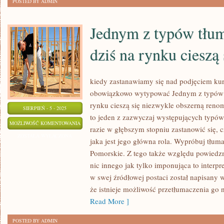
POSTED BY ADMIN
DOTYCZY
Jednym z typów tłum
dziś na rynku cieszą
kiedy zastanawiamy się nad podjęciem ku
obowiązkowo wytypować Jednym z typów tł
rynku cieszą się niezwykle obszerną renom
SIERPIEŃ - 5 - 2025
to jeden z zazwyczaj występujących typó
JEDNYM
MOŻLIWOŚĆ KOMENTOWANIA
razie w głębszym stopniu zastanowić się, 
Z
ZOSTAŁA WYŁĄCZONA
jaka jest jego główna rola. Wypróbuj tłu
TYPÓW
Pomorskie. Z tego także względu powiedz
TŁUMACZEŃ,
nic innego jak tylko imponująca to interpre
KTÓRE
w swej źródłowej postaci został napisany
TO
że istnieje możliwość przetłumaczenia go 
DZIŚ
Read More ]
NA
POSTED BY ADMIN
RYNKU