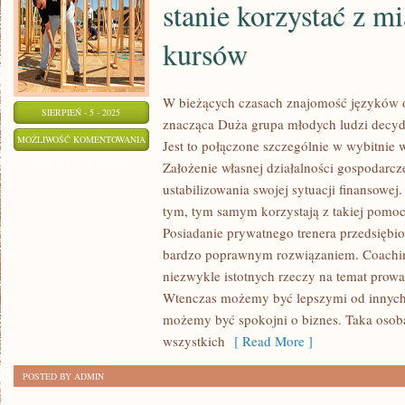
stanie korzystać z m
kursów
W bieżących czasach znajomość języków o
SIERPIEŃ - 5 - 2025
znacząca Duża grupa młodych ludzi decyduj
CO
MOŻLIWOŚĆ KOMENTOWANIA
Jest to połączone szczególnie w wybitnie 
PONIEKTÓRZY
ZOSTAŁA WYŁĄCZONA
Założenie własnej działalności gospodarcze
CHLEBODAWCY
ustabilizowania swojej sytuacji finansowej
SĄ
tym, tym samym korzystają z takiej pomoc
W
Posiadanie prywatnego trenera przedsiębior
STANIE
bardzo poprawnym rozwiązaniem. Coachin
niezwykle istotnych rzeczy na temat prowa
KORZYSTAĆ
Wtenczas możemy być lepszymi od innych
Z
możemy być spokojni o biznes. Taka oso
MIARODAJNYCH
wszystkich
[ Read More ]
KURSÓW
POSTED BY ADMIN