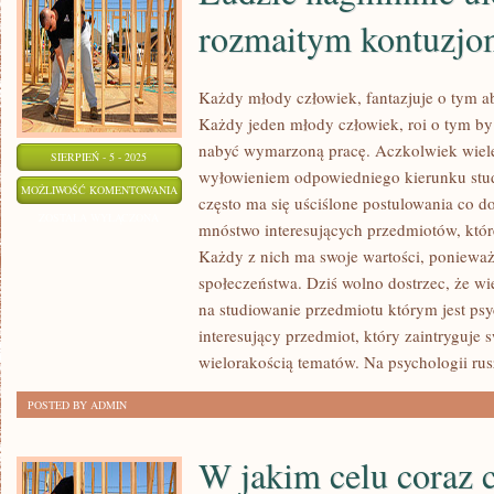
rozmaitym kontuzj
STUDIOWAĆ
Każdy młody człowiek, fantazjuje o tym ab
Każdy jeden młody człowiek, roi o tym by 
nabyć wymarzoną pracę. Aczkolwiek wiele
SIERPIEŃ - 5 - 2025
wyłowieniem odpowiedniego kierunku stu
LUDZIE
MOŻLIWOŚĆ KOMENTOWANIA
często ma się uściślone postulowania co do 
NAGMINNIE
ZOSTAŁA WYŁĄCZONA
mnóstwo interesujących przedmiotów, któ
ULEGAJĄ
Każdy z nich ma swoje wartości, ponieważ
ROZMAITYM
społeczeństwa. Dziś wolno dostrzec, że wi
KONTUZJOM
na studiowanie przedmiotu którym jest ps
interesujący przedmiot, który zaintryguje 
wielorakością tematów. Na psychologii rus
POSTED BY ADMIN
W jakim celu coraz c