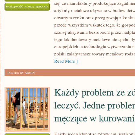
się, ze manufaktury produkujące zagadnien
GAŁĄŹ
MOŻLIWOŚĆ KOMENTOWANIA
artykuły metalowe używane w budownictwie
PRZEMYSŁU
ZOSTAŁA WYŁĄCZONA
otwartym rynku oraz przegrywają z konkure
ELEKTROMASZYNOWEGO
przede wszystkim wskutek tego, że gospod
szansę ukrywania bezrobocia przez nadp
tego lokalne towary metalowe nie spełniał
europejskich, a technologia wytwarzania n
polski zalały tańsze towary metalowe rodz
Read More ]
POSTED BY ADMIN
Każdy problem ze zd
leczyć. Jedne proble
męczące w kurowan
Każdy jeden kłopot ze zdrowiem, jest kon