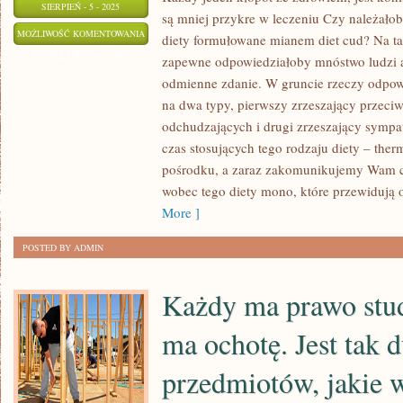
SIERPIEŃ - 5 - 2025
są mniej przykre w leczeniu Czy należało
KAŻDY
MOŻLIWOŚĆ KOMENTOWANIA
diety formułowane mianem diet cud? Na ta
PROBLEM
ZOSTAŁA WYŁĄCZONA
zapewne odpowiedziałoby mnóstwo ludzi a
ZE
odmienne zdanie. W gruncie rzeczy odpowi
ZDROWIEM,
na dwa typy, pierwszy zrzeszający przeciw
TRZEBA
odchudzających i drugi zrzeszający sympa
LECZYĆ.
czas stosujących tego rodzaju diety – therm
pośrodku, a zaraz zakomunikujemy Wam cz
JEDNE
wobec tego diety mono, które przewidują o
PROBLEMY
More ]
SĄ
MNIEJ
POSTED BY ADMIN
MĘCZĄCE
W
Każdy ma prawo stud
KUROWANIU
ma ochotę. Jest tak 
przedmiotów, jakie w