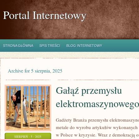
Portal Internetowy
STRONA GŁÓWNA
SPIS TREŚCI
BLOG INTERNETOWY
Archive for 5 sierpnia, 2025
Gałąź przemysłu
elektromaszynoweg
Gadżety Branża przemysłu elektromaszyno
metale do wyrobu artykułów wykonanych z 
w Polsce w kryzysie. Wraz z demokracją 
SIERPIEŃ - 5 - 2025