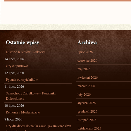
CIESZĄ
SIĘ
NIEZMIERNIE
Ostatnie wpisy
Archiwa
Historie Klientów i Sukcesy
lipiec 2026
14 lipca, 2026
czerwiec 2026
Gry e-sportowe
maj 2026
12 lipca, 2026
kwiecień 2026
Pytania od czytelników
marzec 2026
11 lipca, 2026
Samochody Zabytkowe – Poradniki
luty 2026
Kolekcjonera
styczeń 2026
10 lipca, 2026
grudzień 2025
Remonty i Modernizacje
8 lipca, 2026
listopad 2025
Gry dla dzieci do nauki zasad: jak uniknąć zbyt
październik 2025