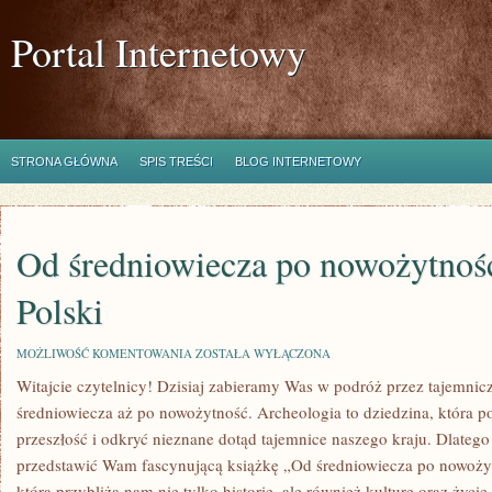
Portal Internetowy
STRONA GŁÓWNA
SPIS TREŚCI
BLOG INTERNETOWY
Od średniowiecza po nowożytnoś
Polski
OD
MOŻLIWOŚĆ KOMENTOWANIA
ZOSTAŁA WYŁĄCZONA
ŚREDNIOWIECZA
Witajcie czytelnicy! Dzisiaj zabieramy Was w podróż ⁣przez tajemnic
PO
NOWOŻYTNOŚĆ:
średniowiecza aż po nowożytność. Archeologia ⁤to ‍dziedzina, która po
ARCHEOLOGIA
POLSKI
przeszłość i odkryć ​nieznane ⁣dotąd tajemnice ⁢naszego kraju. ⁣Dlateg
przedstawić ​Wam fascynującą książkę „Od średniowiecza po nowożyt
która⁤ przybliża nam⁤ nie tylko historię, ale⁢ również kulturę oraz życ