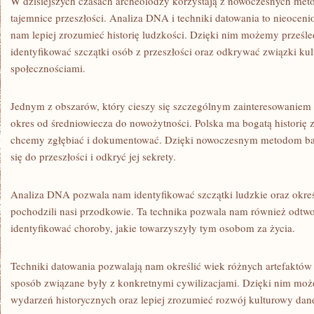
W dzisiejszych czasach archeolodzy korzystają⁢ z nowoczesnych met
tajemnice przeszłości. Analiza DNA i techniki datowania to⁢ nieoceni
nam lepiej⁢ zrozumieć historię ludzkości. Dzięki nim możemy prześle
identyfikować‌ szczątki osób z przeszłości oraz odkrywać związki k
społecznościami.
Jednym ⁢z obszarów, który cieszy się ⁣szczególnym zainteresowaniem 
okres od średniowiecza do nowożytności. ⁣Polska⁤ ma bogatą historię 
chcemy zgłębiać i dokumentować. Dzięki nowoczesnym metodom 
⁢się do przeszłości i odkryć jej sekrety.
Analiza DNA⁢ pozwala nam identyfikować ⁤szczątki ⁣ludzkie oraz okreś
pochodzili nasi przodkowie. Ta‌ technika pozwala ‌nam również‍ odtwor
identyfikować choroby, jakie towarzyszyły ‍tym osobom za życia.
Techniki datowania‍ pozwalają nam określić wiek‌ różnych artefaktów⁣ 
sposób‍ związane były⁣ z konkretnymi‌ cywilizacjami. Dzięki nim mo
wydarzeń historycznych oraz lepiej zrozumieć rozwój kulturowy​ dane