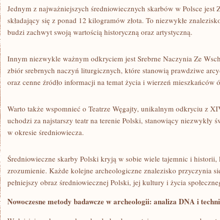
Jednym z⁢ najważniejszych ⁣średniowiecznych⁤ skarbów w ⁣Polsce⁤ jest
⁤składający się z ponad 12 kilogramów złota.⁢ To niezwykłe znalezis
budzi zachwyt swoją wartością historyczną oraz artystyczną.
Innym⁣ niezwykle ważnym odkryciem jest Srebrne Naczynia Ze ‌Wschow
zbiór ‍srebrnych⁢ naczyń liturgicznych, które stanowią prawdziwe arc
oraz cenne źródło informacji ⁤na temat ‌życia​ i wierzeń mieszkańców 
Warto także‌ wspomnieć o Teatrze Węgajty, unikalnym odkryciu z XIV
uchodzi za najstarszy teatr‌ na terenie Polski, ⁢stanowiący niezwykły 
w okresie średniowiecza.
Średniowieczne ⁤skarby Polski kryją w sobie wiele‌ tajemnic i historii, 
zrozumienie. ‍Każde kolejne archeologiczne znalezisko przyczynia się
pełniejszy obraz‍ średniowiecznej Polski, jej kultury i życia społeczne
Nowoczesne ⁢metody badawcze w archeologii: analiza DNA i techn