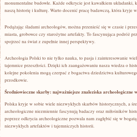
monumentalne budowle. Każde odkrycie jest kawałkiem⁤ układanki, k
naszą historię i kulturę. Warto docenić pracę badawczą, ‍która kryje ⁤
Podążając śladami archeologów, można przenieść się w⁣ czasie i ‍prze
⁢miasta,⁣ grobowce czy starożytne⁣ artefakty. ⁣To​ fascynująca podróż pr
⁤spojrzeć na świat z‌ zupełnie innej perspektywy.
Archeologia ⁢Polski to nie tylko nauka,⁤ to ⁤pasja i zainteresowanie wi
tajemnice ​przeszłości.‌ Dzięki​ ich zaangażowaniu nasza wiedza o⁢ histo
kolejne pokolenia ⁣mogą czerpać z bogactwa dziedzictwa kulturowego,
przodkowie.
Średniowieczne skarby:⁣ najważniejsze znaleziska archeologiczne w
Polska kryje ‍w sobie wiele niezwykłych skarbów historycznych, a śr
archeologiczne ⁤niezmiennie fascynują badaczy oraz miłośników historii
poprzez ‍odkrycia archeologiczne pozwala nam zagłębić się‌ w ⁢bogatą⁤ 
niezwykłych artefaktów⁤ i tajemniczych historii.