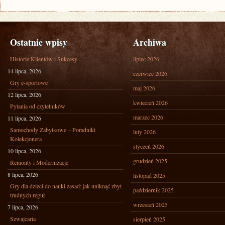
Ostatnie wpisy
Archiwa
Historie Klientów i Sukcesy
lipiec 2026
14 lipca, 2026
czerwiec 2026
Gry e-sportowe
maj 2026
12 lipca, 2026
kwiecień 2026
Pytania od czytelników
marzec 2026
11 lipca, 2026
Samochody Zabytkowe – Poradniki
luty 2026
Kolekcjonera
styczeń 2026
10 lipca, 2026
grudzień 2025
Remonty i Modernizacje
8 lipca, 2026
listopad 2025
Gry dla dzieci do nauki zasad: jak uniknąć zbyt
październik 2025
trudnych reguł
wrzesień 2025
7 lipca, 2026
Szwajcaria
sierpień 2025