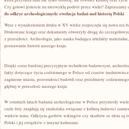
Czy gotowi jesteście na‍ niezwykłą podróż​ przez wieki? Zapraszamy 
do odkryć archeologicznych: ‌ewolucja badań nad historią Polski
Wraz z wynalezieniem druku w‌ XV ‍wieku⁣ rozpoczęła się nowa era bada
Drukowane księgi oraz dokumenty otworzyły‌ drogę do szczegółowych‌ a
z przeszłości. Archeologia, jako nauka badająca artefakty materialne,
poznawaniu historii naszego⁤ kraju.
Dzięki coraz bardziej‌ precyzyjnym technikom badawczym, ‌archeolo
fakty dotyczące ‌życia codziennego⁤ w Polsce od czasów średniowie
zaginione miasta, pozostałości budowli‌ oraz przedmioty ⁤codzienne
​głębiej w przeszłość naszego kraju.
W ostatnich latach badania archeologiczne w Polsce⁤ przyniosły wiele
czele listy znajdują się znaleziska związane z kulturą ludności zamies
⁢wieków temu. Odkrycia grobów wikingów czy skarbów ze złota są‍ ś
Polski i jej związków z innymi kulturami.