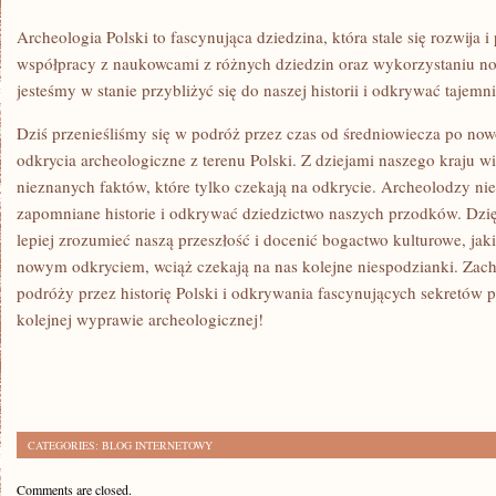
Archeologia Polski to ⁤fascynująca ‌dziedzina, która stale ⁤się rozwija 
współpracy z naukowcami z ​różnych ⁤dziedzin oraz⁤ wykorzystaniu n
jesteśmy w stanie przybliżyć się ⁣do ⁣naszej historii i odkrywać tajemn
Dziś przenieśliśmy ⁢się w ‌podróż‌ przez czas​ od średniowiecza po n
odkrycia archeologiczne z terenu Polski. Z dziejami ​naszego kraju wi
nieznanych faktów, które tylko ⁤czekają na odkrycie. Archeolodzy ni
zapomniane historie i odkrywać dziedzictwo⁤ naszych przodków. Dz
lepiej zrozumieć naszą przeszłość‌ i docenić⁣ bogactwo‌ kulturowe, jakie
nowym odkryciem, wciąż czekają⁣ na nas ‍kolejne niespodzianki. Z
podróży przez historię Polski i odkrywania ⁢fascynujących⁢ sekretów pr
kolejnej ‌wyprawie‍ archeologicznej!
CATEGORIES:
BLOG INTERNETOWY
Comments are closed.