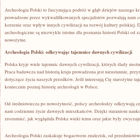
Archeologia Polski to​ fascynująca podróż ​w⁣ głąb‌ dziejów naszego 
prowadzone przez ⁢wykwalifikowanych ⁣specjalistów​ pozwalają nam c
korzenie oraz wpływ ⁤innych cywilizacji na rozwój kultury polskiej.⁢ 
archeologiczne są ⁢niezwykle istotne dla poznania historii Polski od ‌z
nowożytne.
Archeologia Polski: odkrywając tajemnice dawnych cywilizacji
Polska kryje wiele tajemnic dawnych cywilizacji, ⁣których ‍ślady możn
Praca badawcza nad historią​ kraju prowadzona ⁤jest⁤ nieustannie, ⁢pr
dotyczące życia naszych przodków. Jeśli ⁢interesują Cię starożytne taje
koniecznie ‍poznaj historię archeologii w Polsce.
Od średniowiecza po ⁢nowożytność, polscy ​archeolodzy‍ odkrywają ​cen
⁢nam codzienne ​życie dawnych mieszkańców. Dzięki staraniom nauk
zrozumieć,⁣ jak ⁣wyglądała Polska wieki temu ​oraz jakie były zwyczaj
Archeologia Polski zaskakuje bogactwem ‌znalezisk, ‌od przedmiotó