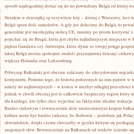
sposób najdogodniej dostać się do no powiedzmy Belgii od której w
Strzałem w dziesiątkę są oczywiście loty – dzisiaj z Warszawy, lecz 
Belgii spora ilość samolotów. A gdy już dolecimy do Belgii, to pewni
generalnie jest nieoficjalną stolicą UE, musimy po prostu korzystać 
pojechać się do Brugii, która jest chyba najładniejszym miejscem w B
piękna Gandawa czy Antwerpia, która słynie ze swojej potęgi gospod
takiej Belgii można spokojnie znaleźć przynajmniej dziesięć ciekawyc
większa Holandia oraz Luksemburg.
Półwysep Bałkański jest obecnie zaliczany do zdecydowanie najcie
kontynentu. Pomimo tego, że historia położonych na nim państw w 
należy do najłatwiejszych – w końcu w niezbyt odległej przeszłości t
jednak w chwili obecnej jest to całkowicie bezpieczny region który
dla każdego, kto tylko chce wyjechać na faktycznie idealne wakacje.
Bardzo ciekawym i równocześnie dość niedocenionym krajem bałkań
kultura może być bardzo ciekawa, bo Serbowie – podobnie jak Polacy
słowiańskich, dzięki czemu chociażby w języku którym się posługuj
znajomych słów. Równocześnie na Bałkanach od wieków ścierało się 