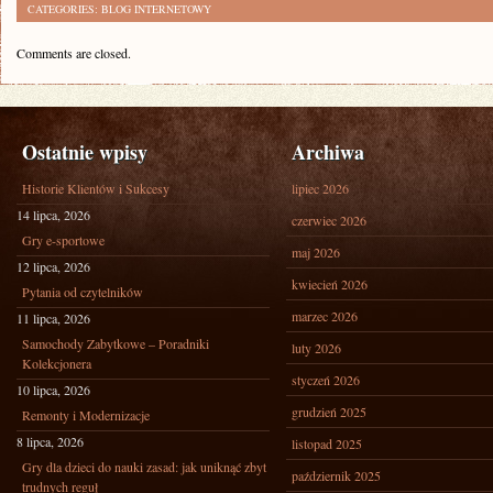
CATEGORIES:
BLOG INTERNETOWY
Comments are closed.
Ostatnie wpisy
Archiwa
Historie Klientów i Sukcesy
lipiec 2026
14 lipca, 2026
czerwiec 2026
Gry e-sportowe
maj 2026
12 lipca, 2026
kwiecień 2026
Pytania od czytelników
marzec 2026
11 lipca, 2026
Samochody Zabytkowe – Poradniki
luty 2026
Kolekcjonera
styczeń 2026
10 lipca, 2026
grudzień 2025
Remonty i Modernizacje
8 lipca, 2026
listopad 2025
Gry dla dzieci do nauki zasad: jak uniknąć zbyt
październik 2025
trudnych reguł