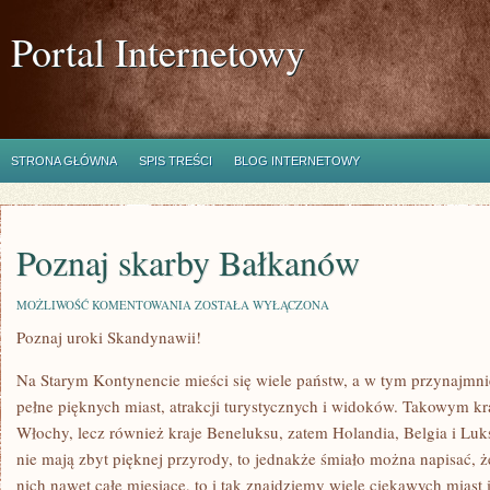
Portal Internetowy
STRONA GŁÓWNA
SPIS TREŚCI
BLOG INTERNETOWY
Poznaj skarby Bałkanów
POZNAJ
MOŻLIWOŚĆ KOMENTOWANIA
ZOSTAŁA WYŁĄCZONA
SKARBY
Poznaj uroki Skandynawii!
BAŁKANÓW
Na Starym Kontynencie mieści się wiele państw, a w tym przynajmniej
pełne pięknych miast, atrakcji turystycznych i widoków. Takowym kra
Włochy, lecz również kraje Beneluksu, zatem Holandia, Belgia i Luk
nie mają zbyt pięknej przyrody, to jednakże śmiało można napisać, 
nich nawet całe miesiące, to i tak znajdziemy wiele ciekawych miast i