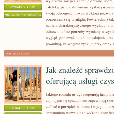
wyjątkowe miejsce zajmuje drewno, które 
estetyką. panele drewniane zyskują uznan
CZERWIEC - 14 - 2025
swoją odporność i trwałość, która pozwala
JAKIE
MOŻLIWOŚĆ KOMENTOWANIA
pogorszenia się wyglądu. Powierzchnia ta
PLUSY
ZOSTAŁA WYŁĄCZONA
nabiera charakterystycznego wyglądu, a w
MAJĄ
odnowiona bez potrzeby wymiany wszystk
DREWNIANE
wygląd, ponieważ naturalne usłojenie ora
PODŁOGI
powodują, że wnętrze zyskuje przyjemny kl
POSTED BY ADMIN
Jak znaleźć sprawdz
oferującą usługi czy
Jakiego rodzaju usługi proponują firmy of
zajmujące się sprzątaniem zapewniają szer
zadbać o porządek w domu i w jego otocz
CZERWIEC - 14 - 2025
sprzątaniem wszystkiego wykonują też bard