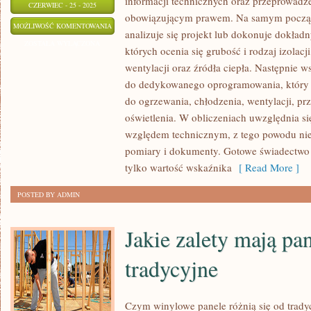
informacji technicznych oraz przeprowadz
CZERWIEC - 25 - 2025
obowiązującym prawem. Na samym począt
JAKIE
MOŻLIWOŚĆ KOMENTOWANIA
analizuje się projekt lub dokonuje dokład
SĄ
ZOSTAŁA WYŁĄCZONA
których ocenia się grubość i rodzaj izolacj
KORZYŚCI
wentylacji oraz źródła ciepła. Następnie w
Z
do dedykowanego oprogramowania, który o
PRZEPROWADZENIA
do ogrzewania, chłodzenia, wentylacji, pr
ENERGETYCZNEGO
oświetlenia. W obliczeniach uwzględnia s
AUDYTU
względem technicznym, z tego powodu niez
BUDYNKU
pomiary i dokumenty. Gotowe świadectwo 
tylko wartość wskaźnika
[ Read More ]
POSTED BY ADMIN
Jakie zalety mają pa
tradycyjne
Czym winylowe panele różnią się od trad