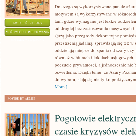
Do czego są wykorzystywane panele ażur
motywem są wykorzystywane w różnorodn
tam, gdzie wymagane jest lekkie oddzielen
KWIECIEŃ - 27 - 2025
od drugiej bez zastosowania masywnych i 
AŻUROWE
MOŻLIWOŚĆ KOMENTOWANIA
służą jako przegrody dekoracyjne pomiędz
PANELE
ZOSTAŁA WYŁĄCZONA
przestrzenią jadalną, sprawdzają się też w 
–
oddzielają miejsce do spania od szafy czy 
DLACZEGO
również w biurach i lokalach usługowych,
CIESZĄ
poczucie prywatności, a jednocześnie nie 
SIĘ
oświetlenia. Dzięki temu, że Ażury Poznań
POPULARNOŚCIĄ
do wyboru, stają się nie tylko praktyczny
More ]
POSTED BY ADMIN
Pogotowie elektryc
czasie kryzysów elek