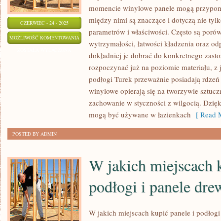
momencie winylowe panele mogą przypomi
między nimi są znaczące i dotyczą nie tyl
CZERWIEC - 24 - 2025
parametrów i właściwości. Często są por
JAKIE
MOŻLIWOŚĆ KOMENTOWANIA
wytrzymałości, łatwości kładzenia oraz od
ZALETY
ZOSTAŁA WYŁĄCZONA
dokładniej je dobrać do konkretnego zasto
MAJĄ
rozpoczynać już na poziomie materiału, z
PANELE
podłogi Turek przeważnie posiadają rdzeń
WINYLOWE
winylowe opierają się na tworzywie sztuc
I
zachowanie w styczności z wilgocią. Dzię
TRADYCYJNE
mogą być używane w łazienkach
[ Read M
POSTED BY ADMIN
W jakich miejscach
podłogi i panele dre
W jakich miejscach kupić panele i podłogi