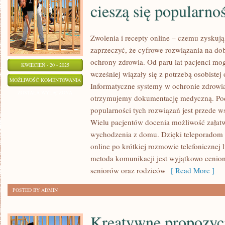
cieszą się popularno
Zwolenia i recepty online – czemu zyskują
zaprzeczyć, że cyfrowe rozwiązania na do
ochrony zdrowia. Od paru lat pacjenci mog
KWIECIEŃ - 20 - 2025
wcześniej wiązały się z potrzebą osobistej
CZEMU
MOŻLIWOŚĆ KOMENTOWANIA
Informatyczne systemy w ochronie zdrowia
RECEPTY
ZOSTAŁA WYŁĄCZONA
otrzymujemy dokumentację medyczną. Pod
I
popularności tych rozwiązań jest przede 
ZWOLNIENIA
Wielu pacjentów docenia możliwość załat
ONLINE
wychodzenia z domu. Dzięki teleporadom 
CIESZĄ
online po krótkiej rozmowie telefonicznej 
SIĘ
metoda komunikacji jest wyjątkowo cenion
POPULARNOŚCIĄ
seniorów oraz rodziców
[ Read More ]
POSTED BY ADMIN
Kreatywne propozycj