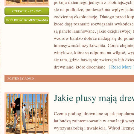
pokoju dziennego jednym z istotniejszych z
się na podłodze, ponieważ ma wpływ jedno
CZERWIEC - 17 - 2025
codzienną eksploatację. Dlatego przed ku
W
MOŻLIWOŚĆ KOMENTOWANIA
które dają rozmaite rozwiązania wykończe
JAKICH
ZOSTAŁA WYŁĄCZONA
są panele laminowane, jakie dzięki swojej
MIEJSCACH
wzorów bardzo dobrze nadają się do pomi
KUPOWAĆ
intensywności użytkowania. Coraz chętnie
PODŁOGI
winylowe, które są odporne na wilgoć, wyg
I
się tam, gdzie bawią się zwierzęta lub dzie
PANELE
drewniane, które doceniane
[ Read More 
DREWNIANE
POSTED BY ADMIN
Jakie plusy mają dr
Czemu podłogi drewniane są tak popularne
lat budzą zainteresowanie w aranżacji wnęt
wytrzymałością i trwałością. Wśród liczn