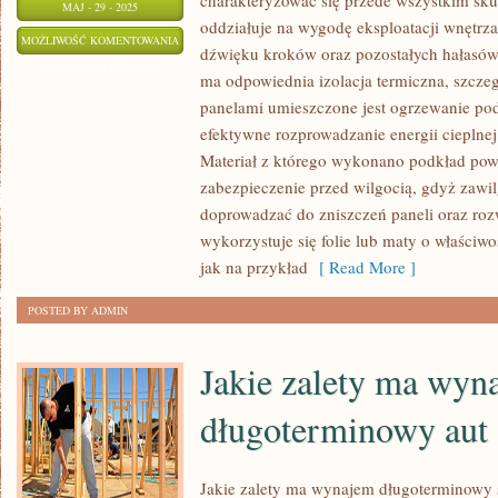
charakteryzować się przede wszystkim sku
MAJ - 29 - 2025
oddziałuje na wygodę eksploatacji wnętrza
CZEMU
MOŻLIWOŚĆ KOMENTOWANIA
dźwięku kroków oraz pozostałych hałasów
PODKŁADY
ZOSTAŁA WYŁĄCZONA
ma odpowiednia izolacja termiczna, szcze
POD
panelami umieszczone jest ogrzewanie po
PANELE
efektywne rozprowadzanie energii cieplnej 
MAJĄ
Materiał z którego wykonano podkład po
TAK
zabezpieczenie przed wilgocią, gdyż zawi
DUŻE
doprowadzać do zniszczeń paneli oraz rozwi
ZNACZENIE
wykorzystuje się folie lub maty o właściwo
jak na przykład
[ Read More ]
POSTED BY ADMIN
Jakie zalety ma wyn
długoterminowy aut
Jakie zalety ma wynajem długoterminow