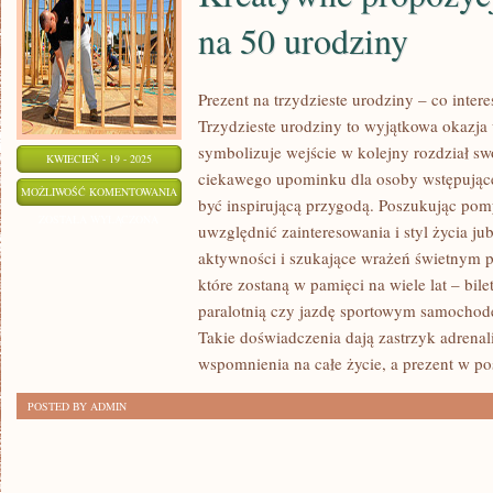
na 50 urodziny
Prezent na trzydzieste urodziny – co inte
Trzydzieste urodziny to wyjątkowa okazja
symbolizuje wejście w kolejny rozdział sw
KWIECIEŃ - 19 - 2025
ciekawego upominku dla osoby wstępujące
KREATYWNE
MOŻLIWOŚĆ KOMENTOWANIA
być inspirującą przygodą. Poszukując po
PROPOZYCJE
ZOSTAŁA WYŁĄCZONA
uwzględnić zainteresowania i styl życia jub
I
aktywności i szukające wrażeń świetnym 
PODARUNKI
które zostaną w pamięci na wiele lat – bil
NA
paralotnią czy jazdę sportowym samochod
50
Takie doświadczenia dają zastrzyk adrenal
URODZINY
wspomnienia na całe życie, a prezent w po
POSTED BY ADMIN