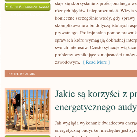
staje się skorzystanie z profesjonalnego w
KANCELARIE
MOŻLIWOŚĆ KOMENTOWANIA
różnych błędów i nieporozumień. Wizyta 
PRAWNICZE
ZOSTAŁA WYŁĄCZONA
konieczne szczególnie wtedy, gdy sprawy p
–
skomplikowane albo dotyczą istotnych as
JAKIMI
prywatnego. Profesjonalna pomoc prawnika
SPRAWAMI
sprawach które wymagają dokładnej interpr
MOGĄ
swoich interesów. Często sytuacje wiążące
SIĘ
problemy wynikające z niejasności umów 
ZAJĄĆ
zawodowym,
[ Read More ]
POSTED BY ADMIN
Jakie są korzyści z 
energetycznego aud
Jak wygląda wykonanie świadectwa energe
energetyczną budynku, niezbędne jest zg