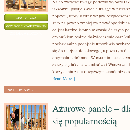
Na co zwracać uwagę podczas wyboru ta
taksówki, pasuje zwrócić uwagę w pierwsze
pojazdu, który istotny wpływ bezpieczeńs
MAJ - 24 - 2025
auto na pewno zmniejsza prawdopodobieńs
TRANSPORT
MOŻLIWOŚĆ KOMENTOWANIA
co jest bardzo istotne w czasie dalszych 
OSÓB
ZOSTAŁA WYŁĄCZONA
czynnikiem będzie doświadczenie oraz kul
–
profesjonalne podejście umożliwia szybsze
CZY
się do miejsca docelowego, a poza tym daj
TO
optymalnie dobrana. W ostatnim czasie co
DOBRY
cieszy się luksusowe taksówki Warszawa, 
POMYSŁ
korzystania z aut o wyższym standardzie o
NA
Read More ]
BIZNES
POSTED BY ADMIN
Ażurowe panele – dl
się popularnością