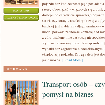
pojazdu bez konieczności jego posiadania
szereg obowiązków wiążących się z obsług
MAJ - 26 - 2025
dostępu do całkowicie sprawnego pojazdu 
JAKIE
MOŻLIWOŚĆ KOMENTOWANIA
serwis czy utratę wartości rynkowej z up
ZALETY
ZOSTAŁA WYŁĄCZONA
bardziej jest wybierany długoterminowy
MA
model pozwala zachować kontrolę nad mie
WYNAJEM
z góry ustalone i nie zaskoczą niespodzi
DŁUGOTERMINOWY
wymianę sezonową opon. Tym sposobem ła
AUT
wydatki bez zagrożenia nieoczekiwanymi 
eksploatacją pojazdu. Drugą zaletą jest d
jakie można
[ Read More ]
POSTED BY ADMIN
Transport osób – czy
pomysł na biznes