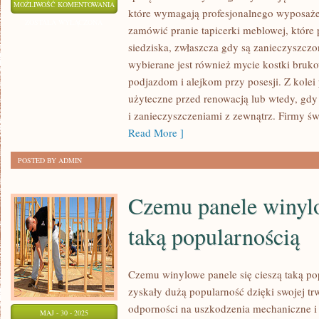
JAK
MOŻLIWOŚĆ KOMENTOWANIA
które wymagają profesjonalnego wyposaże
ZNALEŹĆ
ZOSTAŁA WYŁĄCZONA
zamówić pranie tapicerki meblowej, które
SPRAWDZONĄ
siedziska, zwłaszcza gdy są zanieczyszczo
FIRMĘ
wybierane jest również mycie kostki bruko
OFERUJĄCĄ
podjazdom i alejkom przy posesji. Z kolei 
USŁUGI
użyteczne przed renowacją lub wtedy, gdy
CZYSZCZENIA
i zanieczyszczeniami z zewnątrz. Firmy św
Read More ]
POSTED BY ADMIN
Czemu panele winylo
taką popularnością
Czemu winylowe panele się cieszą taką p
zyskały dużą popularność dzięki swojej tr
odporności na uszkodzenia mechaniczne i 
MAJ - 30 - 2025