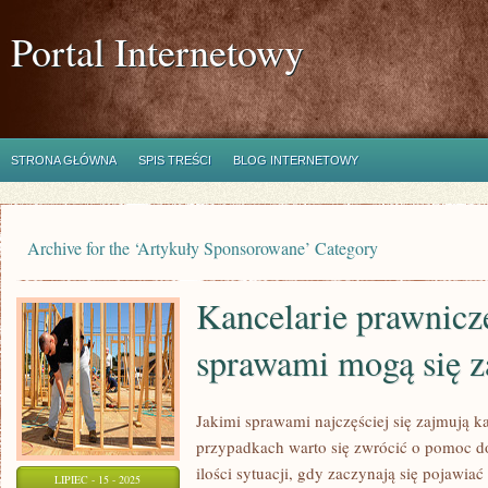
Portal Internetowy
STRONA GŁÓWNA
SPIS TREŚCI
BLOG INTERNETOWY
Archive for the ‘Artykuły Sponsorowane’ Category
Kancelarie prawnicz
sprawami mogą się z
Jakimi sprawami najczęściej się zajmują k
przypadkach warto się zwrócić o pomoc do
ilości sytuacji, gdy zaczynają się pojawi
LIPIEC - 15 - 2025