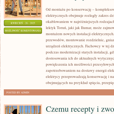
Od montażu po konserwację – kompleksowe
elektrycznych obejmuje rozległy zakres dz
okablowaniem w najróżniejszych rodzajac
KWIECIEŃ - 26 - 2025
lektyk Toruń, jaki jak Ilumar, może zajmo
POGOTOWIE
MOŻLIWOŚĆ KOMENTOWANIA
montażem nowych instalacji elektrycznych
ELEKTRYCZNE
ZOSTAŁA WYŁĄCZONA
przewodów, montowanie rozdzielnic, gnia
–
urządzeń elektrycznych. Fachowcy w tej dzi
POMOC
podczas modernizacji starych instalacji, g
W
dostosowania ich do aktualnych wytyczny
CZASIE
powiększenia ich możliwości przesyłowyc
KRYZYSÓW
zapotrzebowaniem na dostawy energii elek
ELEKTRYCZNYCH.
elektrycy przeprowadzają konserwację i na
obejmujących na przykład spięcia, przepię
POSTED BY ADMIN
Czemu recepty i zwo