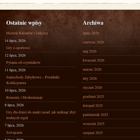
Ostatnie wpisy
Archiwa
Historie Klientów i Sukcesy
lipiec 2026
14 lipca, 2026
czerwiec 2026
Gry e-sportowe
maj 2026
12 lipca, 2026
kwiecień 2026
Pytania od czytelników
marzec 2026
11 lipca, 2026
Samochody Zabytkowe – Poradniki
luty 2026
Kolekcjonera
styczeń 2026
10 lipca, 2026
grudzień 2025
Remonty i Modernizacje
8 lipca, 2026
listopad 2025
Gry dla dzieci do nauki zasad: jak uniknąć zbyt
październik 2025
trudnych reguł
wrzesień 2025
7 lipca, 2026
Szwajcaria
sierpień 2025
6 lipca, 2026