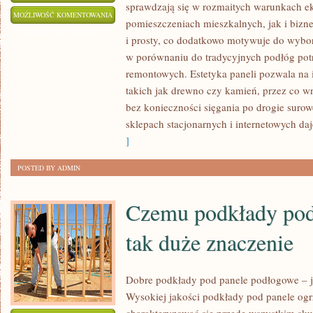
sprawdzają się w rozmaitych warunkach ek
CZEMU
MOŻLIWOŚĆ KOMENTOWANIA
pomieszczeniach mieszkalnych, jak i bizne
PANELE
ZOSTAŁA WYŁĄCZONA
i prosty, co dodatkowo motywuje do wybor
WINYLOWE
w porównaniu do tradycyjnych podłóg pot
SIĘ
remontowych. Estetyka paneli pozwala na i
CIESZĄ
takich jak drewno czy kamień, przez co w
TAKĄ
bez konieczności sięgania po drogie surow
POPULARNOŚCIĄ
sklepach stacjonarnych i internetowych da
]
POSTED BY ADMIN
Czemu podkłady pod
tak duże znaczenie
Dobre podkłady pod panele podłogowe – 
Wysokiej jakości podkłady pod panele og