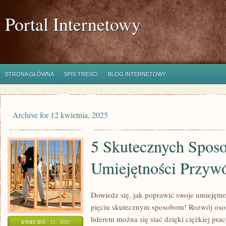
Portal Internetowy
STRONA GŁÓWNA
SPIS TREŚCI
BLOG INTERNETOWY
Archive for 12 kwietnia, 2025
5 Skutecznych Spos
Umiejętności Przyw
Dowiedz się, jak poprawić swoje umiejętn
pięciu skutecznym sposobom! Rozwój osobi
liderem można się stać dzięki ciężkiej prac
KWIECIEŃ - 12 - 2025