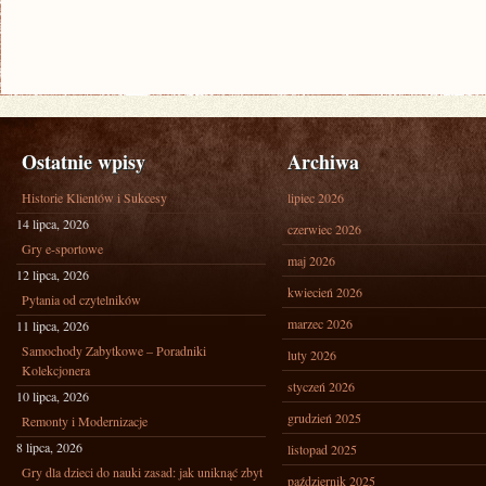
Ostatnie wpisy
Archiwa
Historie Klientów i Sukcesy
lipiec 2026
14 lipca, 2026
czerwiec 2026
Gry e-sportowe
maj 2026
12 lipca, 2026
kwiecień 2026
Pytania od czytelników
marzec 2026
11 lipca, 2026
Samochody Zabytkowe – Poradniki
luty 2026
Kolekcjonera
styczeń 2026
10 lipca, 2026
grudzień 2025
Remonty i Modernizacje
8 lipca, 2026
listopad 2025
Gry dla dzieci do nauki zasad: jak uniknąć zbyt
październik 2025