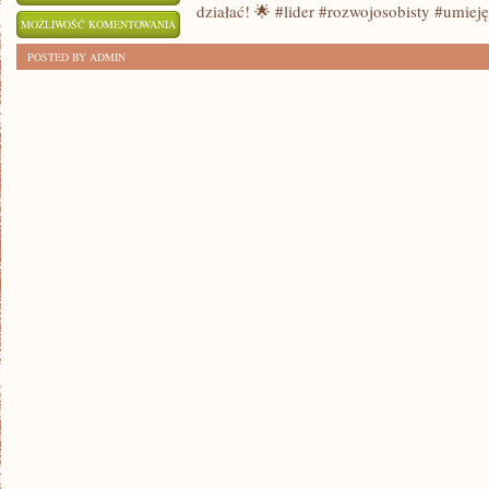
działać! 🌟 #lider #rozwojosobisty #umie
5
MOŻLIWOŚĆ KOMENTOWANIA
SKUTECZNYCH
ZOSTAŁA WYŁĄCZONA
POSTED BY ADMIN
SPOSOBÓW
NA
ROZWÓJ
UMIEJĘTNOŚCI
PRZYWÓDCZYCH