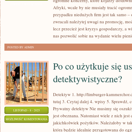
ogromne koncerny, które kojarzy dosłowni
ZROBIĆ,
ZOSTAŁA WYŁĄCZONA
Afryki, wcale by nie musiały tracić ogro
ABY
przypadku niedużych firm jest tak samo – 
WYPROMOWAĆ
zwracali należytej uwagi na promocję, mo
SWÓJ
lecz przecież jest kryzys gospodarczy, a 
LOKAL
nas pozwolić sobie na wydanie wielu pieni
Z
POSTED BY ADMIN
PIZZĄ?
Po co użytkuje się us
detektywistyczne?
Detektyw 1. http://limburger-kammerchor.d
tutaj 3. Czytaj dalej 4. wpisy 5. Sprawdź,
Prywatny detektyw Nie musimy się oszuki
LISTOPAD - 8 - 2025
jest obeznana. Natomiast wiele z nich jest
PO
MOŻLIWOŚĆ KOMENTOWANIA
jakichkolwiek pożytków. Należałoby w taki
CO
ZOSTAŁA WYŁĄCZONA
która będzie idealnie przygotowana do eg