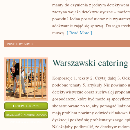
UŻYTKUJE
mamy do czynienia z jednym detektywem bą
SIĘ
zaczyna wojaże detektywistyczne – możem
USŁUGI
powodu? Jedna postać nieraz nie wystarcz
DETEKTYWISTYCZNE?
adekwatnie zająć się sprawą. Do tego trze
muszą
[ Read More ]
POSTED BY ADMIN
Warszawski catering
Korporacje 1. teksty 2. Czytaj dalej 3. O
podobne tematy 5. artykuly Nie powinno n
detektywistyczne coraz zuchwalej proponuj
gospodarcze, które być może są specyficzn
skonstruowane po to, aby pomagać ludziom
LISTOPAD - 8 - 2025
mają problem powinny odwiedzić takowe fi
WARSZAWSKI
MOŻLIWOŚĆ KOMENTOWANIA
dyskrecji pozbyć się problematycznego ep
CATERING
ZOSTAŁA WYŁĄCZONA
Należałoby podkreślić, że detektyw radom