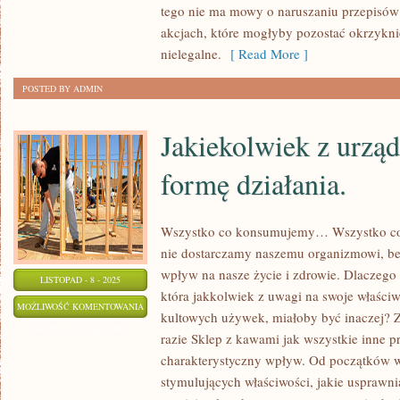
tego nie ma mowy o naruszaniu przepisów 
akcjach, które mogłyby pozostać okrzykni
nielegalne.
[ Read More ]
POSTED BY ADMIN
Jakiekolwiek z urząd
formę działania.
Wszystko co konsumujemy… Wszystko co 
nie dostarczamy naszemu organizmowi, b
wpływ na nasze życie i zdrowie. Dlaczego
LISTOPAD - 8 - 2025
która jakkolwiek z uwagi na swoje właściwo
JAKIEKOLWIEK
MOŻLIWOŚĆ KOMENTOWANIA
kultowych używek, miałoby być inaczej? Zu
Z
ZOSTAŁA WYŁĄCZONA
razie Sklep z kawami jak wszystkie inne p
URZĄDZEŃ
charakterystyczny wpływ. Od początków w
MA
stymulujących właściwości, jakie usprawni
TRAFNĄ