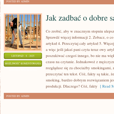
POSTED BY ADMIN
Jak zadbać o dobre 
Co zrobić, aby w znacznym stopniu uleps
Sprawdź więcej informacji 2. Zobacz, o co 
artykuł 4. Przeczytaj cały artykuł 5. Więc
a więc jeśli jakaś pani czyta teraz owy art
poszukiwać czegoś innego, bo nie ma wi
LISTOPAD - 8 - 2025
czasu na czytanie. Jednakowoż z mężczyznam
JAK
MOŻLIWOŚĆ KOMENTOWANIA
rozglądasz się za chociażby smokingami, 
ZADBAĆ
ZOSTAŁA WYŁĄCZONA
przeczytać ten tekst. Cóż, fakty są takie, 
O
smoking, bardzo dobrym rozwiązaniem jest 
DOBRE
produkcji. Dlaczego? Cóż, fakty
[ Read M
SAMOPOCZUCIE?
POSTED BY ADMIN