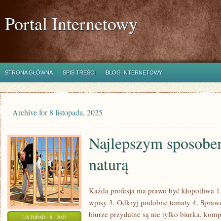
Portal Internetowy
STRONA GŁÓWNA
SPIS TREŚCI
BLOG INTERNETOWY
Archive for 8 listopada, 2025
Najlepszym sposobem
naturą
Każda profesja ma prawo być kłopotliwa 1.
wpisy 3. Odkryj podobne tematy 4. Sprawd
biurze przydatne są nie tylko biurka, komp
LISTOPAD - 8 - 2025