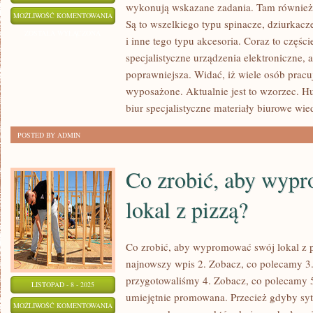
wykonują wskazane zadania. Tam również p
NAJLEPSZYM
MOŻLIWOŚĆ KOMENTOWANIA
Są to wszelkiego typu spinacze, dziurkacz
SPOSOBEM
ZOSTAŁA WYŁĄCZONA
i inne tego typu akcesoria. Coraz to części
NA
specjalistyczne urządzenia elektroniczne, 
BLISKOŚĆ
poprawniejsza. Widać, iż wiele osób pracuj
Z
wyposażone. Aktualnie jest to wzorzec. Hu
NATURĄ
biur specjalistyczne materiały biurowe wie
POSTED BY ADMIN
Co zrobić, aby wyp
lokal z pizzą?
Co zrobić, aby wypromować swój lokal z p
najnowszy wpis 2. Zobacz, co polecamy 3.
przygotowaliśmy 4. Zobacz, co polecamy 5
LISTOPAD - 8 - 2025
umiejętnie promowana. Przecież gdyby sy
CO
MOŻLIWOŚĆ KOMENTOWANIA