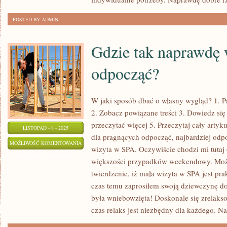
POSTED BY ADMIN
Gdzie tak naprawdę 
odpocząć?
W jaki sposób dbać o własny wygląd? 1. P
2. Zobacz powiązane treści 3. Dowiedz się 
przeczytać więcej 5. Przeczytaj cały artyk
LISTOPAD - 8 - 2025
dla pragnących odpocząć, najbardziej odp
GDZIE
MOŻLIWOŚĆ KOMENTOWANIA
wizyta w SPA. Oczywiście chodzi mi tutaj
TAK
ZOSTAŁA WYŁĄCZONA
większości przypadków weekendowy. Mo
NAPRAWDĘ
twierdzenie, iż mała wizyta w SPA jest pra
WARTO
czas temu zaprosiłem swoją dziewczynę d
ODPOCZĄĆ?
była wniebowzięta! Doskonale się zrelaksow
czas relaks jest niezbędny dla każdego. 