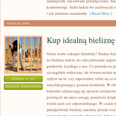
zmniejszały odczuwane przemęczenie, bud
FORMĘ
kontrowersje. Jedni ludzie bo zachwycali s
DZIAŁANIA.
i ich zdaniem znamienite
[ Read More ]
POSTED BY ADMIN
Kup idealną bieliznę
Gdzie warto zakupić biżuterię? Trudno był
że bielizna należy do zdecydowanie najist
garderoby każdego z nas. Co prawda na pie
szczególnie widoczna, ale równocześnie 
wpływ na to, czy zapewnimy sobie na co 
LISTOPAD - 8 - 2025
satysfakcjonujący poziom komfortu. W obe
KUP
MOŻLIWOŚĆ KOMENTOWANIA
bokserki odznaczają się sporym zróżnico
IDEALNĄ
ZOSTAŁA WYŁĄCZONA
poświęcić im nieco uwagi, ponieważ dzię
BIELIZNĘ
wśród nich coś odpowiedniego. W czasie k
jakiejkolwiek bielizny musimy przede ws
indywidualne potrzeby. Naprawdę dobre r