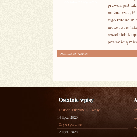
JEST
ZOSTAŁA WYŁĄCZONA
prawda jest tak
TO
można rzec, iż
DZIEDZINA
tego trudno mi
NIEZWYKLE
może robić tak
ROZWIJAJĄCA
wszelkich kło
SIĘ
pewnością mie
POSTED BY ADMIN
Ostatnie wpisy
A
Historie Klientów i Sukcesy
li
14 lipca, 2026
cz
Gry e-sportowe
ma
12 lipca, 2026
kw