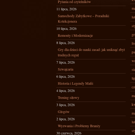
Pytania od czytelników
ma
11 lipca, 2026
Samochody Zabytkowe – Poradniki
lu
Kolekcjonera
st
10 lipca, 2026
gr
Remonty i Modernizacje
8 lipca, 2026
li
Gry dla dzieci do nauki zasad: jak uniknąć zbyt
pa
trudnych reguł
wr
7 lipca, 2026
Szwajcaria
si
6 lipca, 2026
li
Historia i Legendy Mafii
cz
4 lipca, 2026
ma
Trening siłowy
kw
3 lipca, 2026
Głogów
ma
2 lipca, 2026
lu
Wyzwania i Problemy Branży
st
30 czerwca, 2026