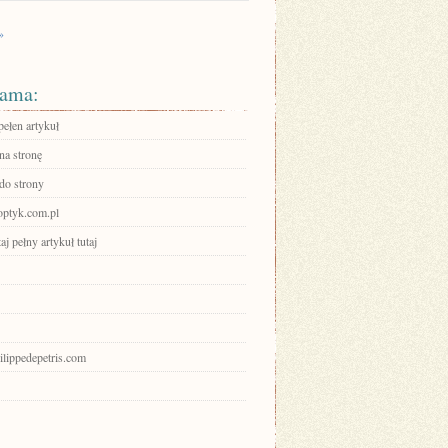
»
ama:
pełen artykuł
na stronę
 do strony
optyk.com.pl
aj pełny artykuł tutaj
hilippedepetris.com