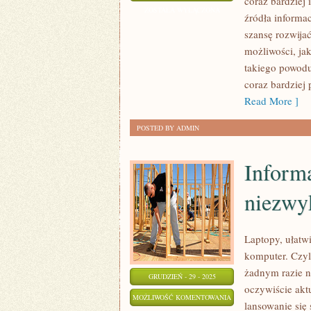
coraz bardziej
TO
ZOSTAŁA WYŁĄCZONA
źródła informac
OBECNIE
szansę rozwija
BARDZO
możliwości, jak
PRĘŻNIE
takiego powodu
ROZWIJAJĄCA
coraz bardziej
SIĘ
Read More ]
DZIEDZINA
POSTED BY ADMIN
Informa
niezwyk
Laptopy, ułatw
komputer. Czyl
żadnym razie n
GRUDZIEŃ - 29 - 2025
oczywiście akt
INFORMATYKA,
MOŻLIWOŚĆ KOMENTOWANIA
lansowanie się