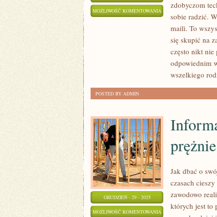
zdobyczom tech
CO
MOŻLIWOŚĆ KOMENTOWANIA
sobie radzić. 
TAK
ZOSTAŁA WYŁĄCZONA
maili. To wszys
NAPRAWDĘ
się skupić na z
TRACI
często nikt nie
FIRMA,
odpowiednim w
KTÓRA
wszelkiego rod
NIE
POSTED BY ADMIN
MA
STRONY
Informa
W
INTERNECIE?
prężnie
Jak dbać o swó
czasach cieszy
zawodowo realiz
GRUDZIEŃ - 29 - 2025
których jest to
INFORMATYKA,
MOŻLIWOŚĆ KOMENTOWANIA