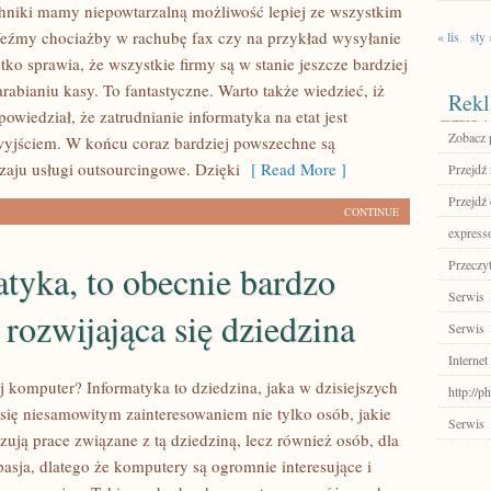
niki mamy niepowtarzalną możliwość lepiej ze wszystkim
Weźmy chociażby w rachubę fax czy na przykład wysyłanie
« lis
sty 
tko sprawia, że wszystkie firmy są w stanie jeszcze bardziej
arabianiu kasy. To fantastyczne. Warto także wiedzieć, iż
Rekl
 powiedział, że zatrudnianie informatyka na etat jest
Zobacz 
yjściem. W końcu coraz bardziej powszechne są
zaju usługi outsourcingowe. Dzięki
[ Read More ]
Przejdź 
Przejdź
CONTINUE
express
Przeczyt
tyka, to obecnie bardzo
Serwis
 rozwijająca się dziedzina
Serwis
Internet
j komputer? Informatyka to dziedzina, jaka w dzisiejszych
http://p
 się niesamowitym zainteresowaniem nie tylko osób, jakie
Serwis
ują prace związane z tą dziedziną, lecz również osób, dla
 pasja, dlatego że komputery są ogromnie interesujące i