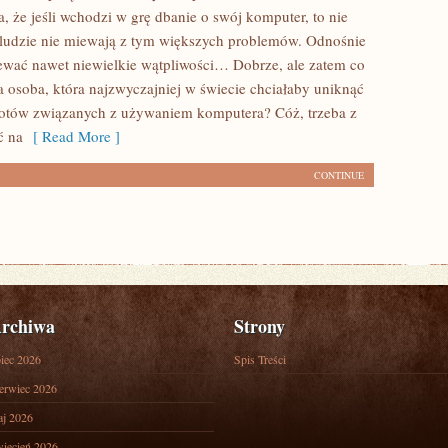
a, że jeśli wchodzi w grę dbanie o swój komputer, to nie
 ludzie nie miewają z tym większych problemów. Odnośnie
ewać nawet niewielkie wątpliwości… Dobrze, ale zatem co
a osoba, która najzwyczajniej w świecie chciałaby uniknąć
potów związanych z używaniem komputera? Cóż, trzeba z
ć na
[ Read More ]
CONTINUE
rchiwa
Strony
piec 2026
Spis Treści
erwiec 2026
j 2026
iecień 2026