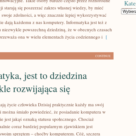
 innowacyjne. Takie osoby bardzo często przez różnorodne
Kate
ji starają się poszerzać zakres własnej wiedzy, by mieć
Kategorie
ć swoje zdolności, a więc znacznie lepiej wykorzystywać
ie dają każdemu z nas komputery. Informatyka jest też z
 niezwykle powszechną dziedziną, że w obecnych czasach
 przeważa ona w wielu elementach życia codziennego i
[
CONTINUE
tyka, jest to dziedzina
le rozwijająca się
iają życie człowieka Dzisiaj praktycznie każdy ma swój
i można śmiało powiedzieć, że posiadanie komputera w
ie jest jakąś oznaką statusu społecznego. Chociaż
ualnie coraz bardziej popularnym zjawiskiem jest
 swoim sprzętem – choćby komputerem. Cóż, szczera