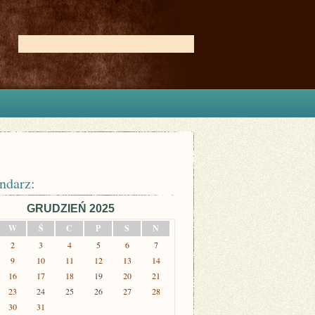
ndarz:
GRUDZIEŃ 2025
W
Ś
C
P
S
N
2
3
4
5
6
7
9
10
11
12
13
14
16
17
18
19
20
21
23
24
25
26
27
28
30
31