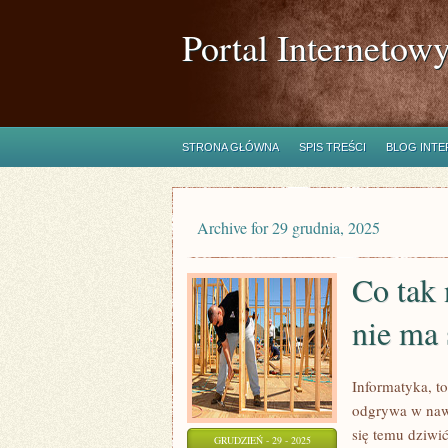
Portal Internetow
STRONA GŁÓWNA
SPIS TREŚCI
BLOG INT
Archive for 29 grudnia, 2025
Co tak 
nie ma 
Informatyka, to
odgrywa w nawe
się temu dziwi
GRUDZIEŃ - 29 - 2025