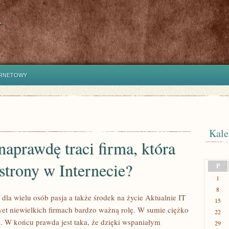
y
ERNETOWY
Kale
naprawdę traci firma, która
strony w Internecie?
P
1
8
 dla wielu osób pasja a także środek na życie Aktualnie IT
15
t niewielkich firmach bardzo ważną rolę. W sumie ciężko
22
ć. W końcu prawda jest taka, że dzięki wspaniałym
29