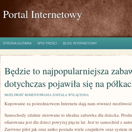
Portal Internetowy
STRONA GŁÓWNA
SPIS TREŚCI
BLOG INTERNETOWY
Będzie to najpopularniejsza zaba
dotychczas pojawiła się na półkac
BĘDZIE
MOŻLIWOŚĆ KOMENTOWANIA
ZOSTAŁA WYŁĄCZONA
TO
Kupowanie za pośrednictwem Internetu dają nam również możliwość
NAJPOPULARNIEJSZA
ZABAWKA,
JAKA
Samochody zdalnie sterowane to idealna zabawka dla dziecka. Prod
DOTYCHCZAS
POJAWIŁA
ofiarowana jest dla dzieci powyżej pięciu lat. Jest to samochód z ant
SIĘ
Zarówno pilot jak oraz autko posiada wiele czujników oraz system s
NA