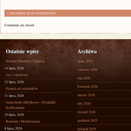
CATEGORIES:
BLOG INTERNETOWY
Comments are closed.
Ostatnie wpisy
Archiwa
Historie Klientów i Sukcesy
lipiec 2026
14 lipca, 2026
czerwiec 2026
Gry e-sportowe
maj 2026
12 lipca, 2026
kwiecień 2026
Pytania od czytelników
marzec 2026
11 lipca, 2026
Samochody Zabytkowe – Poradniki
luty 2026
Kolekcjonera
styczeń 2026
10 lipca, 2026
grudzień 2025
Remonty i Modernizacje
8 lipca, 2026
listopad 2025