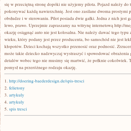
PÓŁKACH
się w przeciętną stronę dopóki nie użyjemy pilota. Pojazd należy do
W
pokonywać każdą nawierzchnię. Jest ono zasilane dwoma prostymi p
SKLEPIE
obsłudze i w sterowaniu. Pilot posiada dwie gałki. Jedna z nich jest 
lewo, prawo. Uprzejmie zapraszamy na witrynę internetową http://m
okazję osiągnąć auto nie jest kolosalna. Nie należy dawać tego typ
wieku, który podany jest przez producenta, bo samochód nie jest l
kłopotów. Dzieci kochają wszystko przenosić oraz podnosić. Zrzuc
może takie dziecko nadzwyczaj wystraszyć i spowodować obrażenia 
detalów wobec tego nie musimy się martwić, że połknie cokolwiek. 
pomysł na przeróżnego rodzaju okazję.
1.
http://doering-baederdesign.de/spis-tresci
2.
felietony
3.
artykuly
4.
artykuly
5.
spis tresci