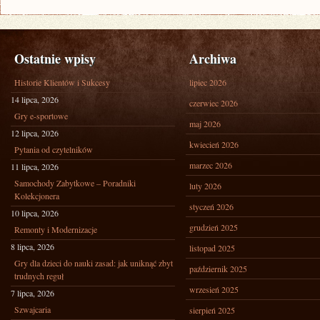
Ostatnie wpisy
Archiwa
Historie Klientów i Sukcesy
lipiec 2026
14 lipca, 2026
czerwiec 2026
Gry e-sportowe
maj 2026
12 lipca, 2026
kwiecień 2026
Pytania od czytelników
marzec 2026
11 lipca, 2026
Samochody Zabytkowe – Poradniki
luty 2026
Kolekcjonera
styczeń 2026
10 lipca, 2026
grudzień 2025
Remonty i Modernizacje
8 lipca, 2026
listopad 2025
Gry dla dzieci do nauki zasad: jak uniknąć zbyt
październik 2025
trudnych reguł
wrzesień 2025
7 lipca, 2026
Szwajcaria
sierpień 2025