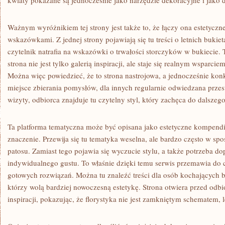
kwiaty pokazane są jednocześnie jako narzędzie dekoracyjne i jako d
Ważnym wyróżnikiem tej strony jest także to, że łączy ona estetyczn
wskazówkami. Z jednej strony pojawiają się tu treści o letnich bukiet
czytelnik natrafia na wskazówki o trwałości storczyków w bukiecie. 
strona nie jest tylko galerią inspiracji, ale staje się realnym wsparcie
Można więc powiedzieć, że to strona nastrojowa, a jednocześnie konk
miejsce zbierania pomysłów, dla innych regularnie odwiedzana przes
wizyty, odbiorca znajduje tu czytelny styl, który zachęca do dalszeg
Ta platforma tematyczna może być opisana jako estetyczne kompend
znaczenie. Przewija się tu tematyka weselna, ale bardzo często w s
patosu. Zamiast tego pojawia się wyczucie stylu, a także potrzeba do
indywidualnego gustu. To właśnie dzięki temu serwis przemawia do cz
gotowych rozwiązań. Można tu znaleźć treści dla osób kochających b
którzy wolą bardziej nowoczesną estetykę. Strona otwiera przed odbi
inspiracji, pokazując, że florystyka nie jest zamkniętym schematem, 