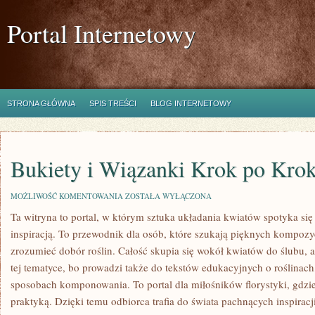
Portal Internetowy
STRONA GŁÓWNA
SPIS TREŚCI
BLOG INTERNETOWY
Bukiety i Wiązanki Krok po Kro
BUKIETY
MOŻLIWOŚĆ KOMENTOWANIA
ZOSTAŁA WYŁĄCZONA
I
Ta witryna to portal, w którym sztuka układania kwiatów spotyka się 
WIĄZANKI
KROK
inspiracją. To przewodnik dla osób, które szukają pięknych kompozyc
PO
KROKU
zrozumieć dobór roślin. Całość skupia się wokół kwiatów do ślubu, 
tej tematyce, bo prowadzi także do tekstów edukacyjnych o roślinach,
sposobach komponowania. To portal dla miłośników florystyki, gdzie
praktyką. Dzięki temu odbiorca trafia do świata pachnących inspirac