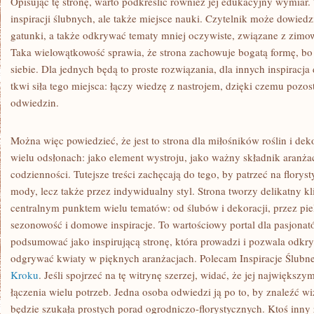
Opisując tę stronę, warto podkreślić również jej edukacyjny wymiar. 
inspiracji ślubnych, ale także miejsce nauki. Czytelnik może dowiedzi
gatunki, a także odkrywać tematy mniej oczywiste, związane z zi
Taka wielowątkowość sprawia, że strona zachowuje bogatą formę, bo
siebie. Dla jednych będą to proste rozwiązania, dla innych inspiracj
tkwi siła tego miejsca: łączy wiedzę z nastrojem, dzięki czemu pozos
odwiedzin.
Można więc powiedzieć, że jest to strona dla miłośników roślin i dek
wielu odsłonach: jako element wystroju, jako ważny składnik aranżac
codzienności. Tutejsze treści zachęcają do tego, by patrzeć na florys
mody, lecz także przez indywidualny styl. Strona tworzy delikatny kli
centralnym punktem wielu tematów: od ślubów i dekoracji, przez pie
sezonowość i domowe inspiracje. To wartościowy portal dla pasjonat
podsumować jako inspirującą stronę, która prowadzi i pozwala odkry
odgrywać kwiaty w pięknych aranżacjach. Polecam Inspiracje Ślubn
Kroku
. Jeśli spojrzeć na tę witrynę szerzej, widać, że jej największy
łączenia wielu potrzeb. Jedna osoba odwiedzi ją po to, by znaleźć wi
będzie szukała prostych porad ogrodniczo-florystycznych. Ktoś inny 