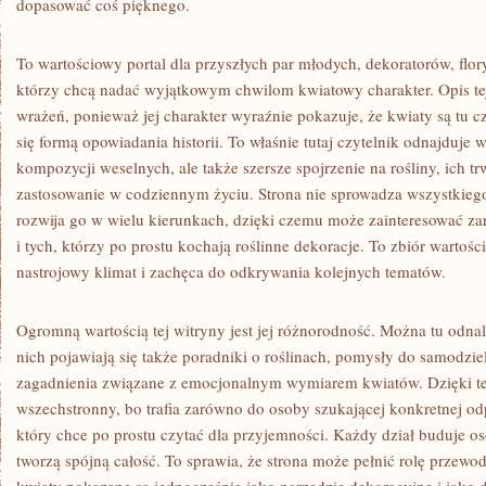
dopasować coś pięknego.
To wartościowy portal dla przyszłych par młodych, dekoratorów, flory
którzy chcą nadać wyjątkowym chwilom kwiatowy charakter. Opis t
wrażeń, ponieważ jej charakter wyraźnie pokazuje, że kwiaty są tu c
się formą opowiadania historii. To właśnie tutaj czytelnik odnajduje
kompozycji weselnych, ale także szersze spojrzenie na rośliny, ich tr
zastosowanie w codziennym życiu. Strona nie sprowadza wszystkiego 
rozwija go w wielu kierunkach, dzięki czemu może zainteresować za
i tych, którzy po prostu kochają roślinne dekoracje. To zbiór wartośc
nastrojowy klimat i zachęca do odkrywania kolejnych tematów.
Ogromną wartością tej witryny jest jej różnorodność. Można tu odnal
nich pojawiają się także poradniki o roślinach, pomysły do samodzi
zagadnienia związane z emocjonalnym wymiarem kwiatów. Dzięki te
wszechstronny, bo trafia zarówno do osoby szukającej konkretnej odp
który chce po prostu czytać dla przyjemności. Każdy dział buduje o
tworzą spójną całość. To sprawia, że strona może pełnić rolę przewo