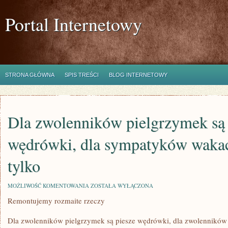
Portal Internetowy
STRONA GŁÓWNA
SPIS TREŚCI
BLOG INTERNETOWY
Dla zwolenników pielgrzymek są 
wędrówki, dla sympatyków wakacy
tylko
DLA
MOŻLIWOŚĆ KOMENTOWANIA
ZOSTAŁA WYŁĄCZONA
ZWOLENNIKÓW
Remontujemy rozmaite rzeczy
PIELGRZYMEK
SĄ
PIESZE
Dla zwolenników pielgrzymek są piesze wędrówki, dla zwolenników 
WĘDRÓWKI,