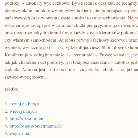
DLA
podróży – autokary wycieczkowe. Bywa jednak oraz tak, że pielgrzym
SYMPATYKÓW
pielgrzymkami autokarowymi, głównie kiedy nie do przejścia a przeje
WAKACYJNYCH,
I
państwowych oraz w owym czasie autokar to istne wybawienie. Naje
NIE
www.europe-tour.pl jest w sam raz tak dla pielgrzymów, jak i wędro
TYLKO
oraz dużo rozmaitych kierunków, a każdy z tych kierunków pokonać 
czy własnym samochodem. Autobus pewny i fachowy kierowca oraz 
wymień, wyłącznie jaki! – a wszędzie dojedziesz. Ślub i dowóz ślub
Konferencja w odległym mieście – czemu nie? – Proszę wsiadać, już 
tak jak charakter i cel podróży, jest tutaj bez znaczenia – autobus je
żądanie. Autokar jest – od zaraz, nie – za chwilę, jednak – już, już n
zawsze w pogotowiu.
źródło:
———————————
1.
czytaj na blogu
2.
więcej danych
3.
http://rokwood.eu
4.
http://ronald-brachmann.de
5.
wejdź tutaj