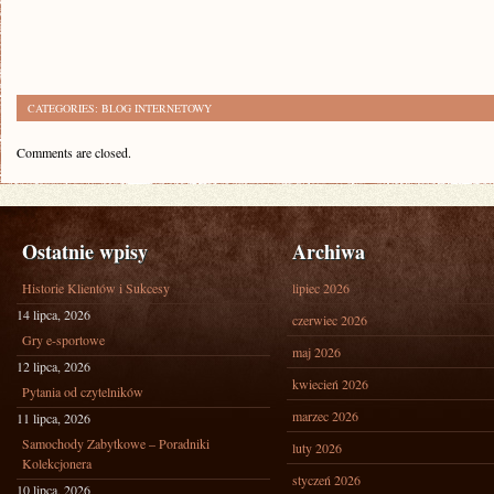
CATEGORIES:
BLOG INTERNETOWY
Comments are closed.
Ostatnie wpisy
Archiwa
Historie Klientów i Sukcesy
lipiec 2026
14 lipca, 2026
czerwiec 2026
Gry e-sportowe
maj 2026
12 lipca, 2026
kwiecień 2026
Pytania od czytelników
marzec 2026
11 lipca, 2026
Samochody Zabytkowe – Poradniki
luty 2026
Kolekcjonera
styczeń 2026
10 lipca, 2026