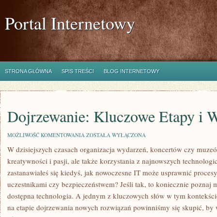
Portal Internetowy
STRONA GŁÓWNA
SPIS TREŚCI
BLOG INTERNETOWY
Dojrzewanie: Kluczowe Etapy i 
DOJRZEWANIE:
MOŻLIWOŚĆ KOMENTOWANIA
ZOSTAŁA WYŁĄCZONA
KLUCZOWE
W dzisiejszych czasach organizacja wydarzeń, koncertów czy muze
ETAPY
I
kreatywności i pasji, ale także korzystania z najnowszych technolog
WYZWANIA!
zastanawiałeś się kiedyś, jak nowoczesne IT może usprawnić procesy
uczestnikami czy bezpieczeństwem? Jeśli tak, to koniecznie poznaj m
dostępna technologia. A jednym z kluczowych słów w tym kontekści
na etapie dojrzewania nowych rozwiązań powinniśmy się skupić, by w