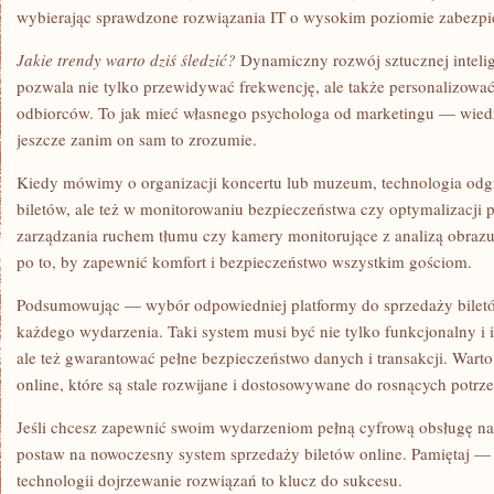
wybierając sprawdzone rozwiązania IT o wysokim poziomie zabezpi
Jakie trendy warto dziś śledzić?
Dynamiczny rozwój sztucznej intelige
pozwala nie tylko przewidywać frekwencję, ale także personalizować
odbiorców. To jak mieć własnego psychologa od marketingu — wiedz
jeszcze zanim on sam to zrozumie.
Kiedy mówimy o organizacji koncertu lub muzeum, technologia odgr
biletów, ale też w monitorowaniu bezpieczeństwa czy optymalizacji p
zarządzania ruchem tłumu czy kamery monitorujące z analizą obrazu
po to, by zapewnić komfort i bezpieczeństwo wszystkim gościom.
Podsumowując — wybór odpowiedniej platformy do sprzedaży bilet
każdego wydarzenia. Taki system musi być nie tylko funkcjonalny i 
ale też gwarantować pełne bezpieczeństwo danych i transakcji. Wart
online, które są stale rozwijane i dostosowywane do rosnących potrz
Jeśli chcesz zapewnić swoim wydarzeniom pełną cyfrową obsługę 
postaw na nowoczesny system sprzedaży biletów online. Pamiętaj —
technologii dojrzewanie rozwiązań to klucz do sukcesu.