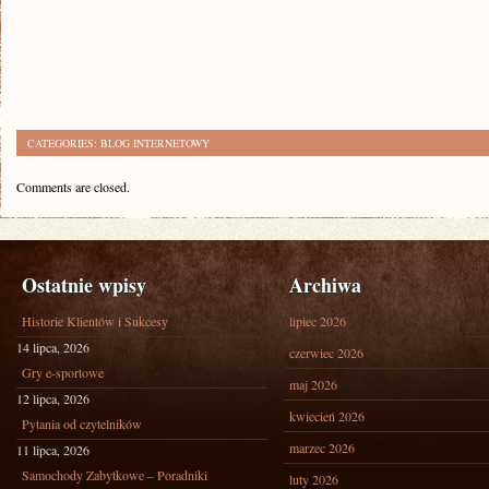
CATEGORIES:
BLOG INTERNETOWY
Comments are closed.
Ostatnie wpisy
Archiwa
Historie Klientów i Sukcesy
lipiec 2026
14 lipca, 2026
czerwiec 2026
Gry e-sportowe
maj 2026
12 lipca, 2026
kwiecień 2026
Pytania od czytelników
marzec 2026
11 lipca, 2026
Samochody Zabytkowe – Poradniki
luty 2026