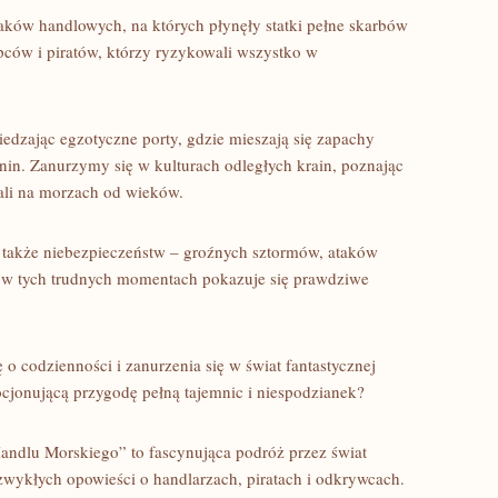
ów handlowych, ⁢na których płynęły statki pełne skarbów​
ców i piratów, którzy ryzykowali wszystko w
dzając egzotyczne porty, gdzie mieszają się zapachy
nin. Zanurzymy się w kulturach odległych krain, poznając
wali na morzach od wieków.
 także ‍niebezpieczeństw – ‌groźnych sztormów, ataków
 w ⁢tych trudnych momentach pokazuje⁤ się prawdziwe
o codzienności i zanurzenia się w świat fantastycznej
ocjonującą przygodę pełną tajemnic ⁢i niespodzianek?
Handlu Morskiego” to fascynująca podróż przez świat
wykłych opowieści o handlarzach, ⁣piratach i odkrywcach.