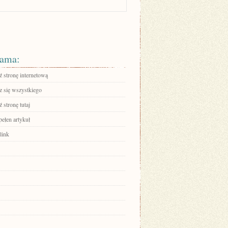
ama:
 stronę internetową
 się wszystkiego
 stronę tutaj
pełen artykuł
link