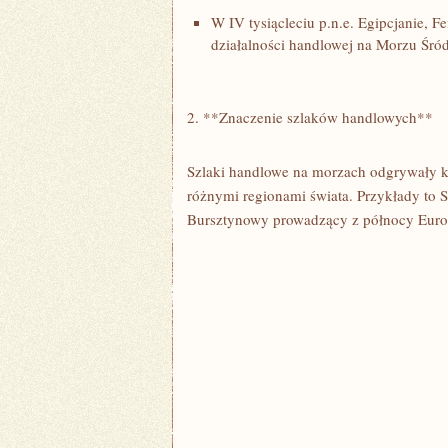
W IV tysiącleciu​ p.n.e. Egipcjanie, F
działalności handlowej na Morzu Śr
2. **Znaczenie szlaków handlowych**
Szlaki handlowe na morzach odgrywały kl
różnymi regionami świata. Przykłady to 
Bursztynowy prowadzący z północy Eur