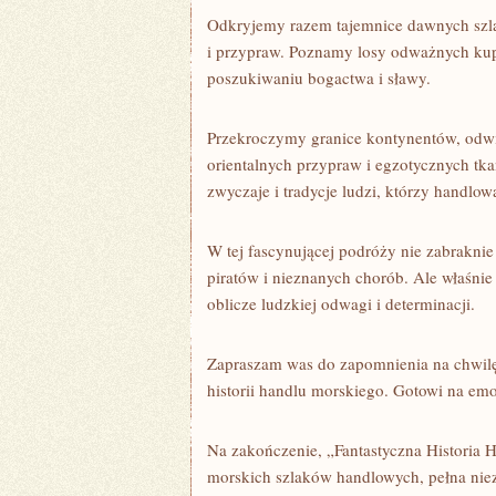
Odkryjemy razem tajemnice dawnych szlak
i przypraw.⁢ Poznamy losy odważnych kup
poszukiwaniu bogactwa i ‌sławy.
Przekroczymy granice kontynentów, odwie
orientalnych przypraw i egzotycznych tka
zwyczaje i ⁢tradycje ludzi, którzy handlo
W tej fascynującej podróży nie zabraknie
piratów i nieznanych chorób. Ale właśnie
oblicze ludzkiej odwagi‍ i ‍determinacji.
Zapraszam was do zapomnienia na chwilę ​
historii handlu morskiego. ⁤Gotowi na em
Na ⁢zakończenie, „Fantastyczna Historia 
morskich szlaków handlowych, pełna ⁢niez