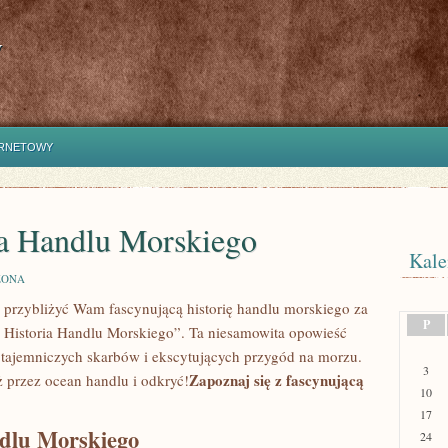
y
ERNETOWY
ia Handlu Morskiego
Kale
ZONA
my przybliżyć Wam fascynującą historię handlu morskiego⁤ za
P
 Historia Handlu Morskiego”. Ta niesamowita opowieść
 tajemniczych skarbów i ekscytujących ⁤przygód na morzu.
3
Zapoznaj się‌ z fascynującą
 ⁢przez ocean handlu i odkryć!
10
17
ndlu Morskiego
24