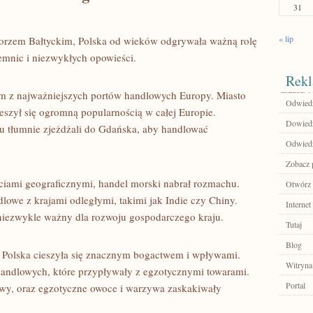
31
« lip
 Morzem Bałtyckim, Polska‌ od wieków odgrywała ważną rolę
jemnic i niezwykłych opowieści.
Rekl
 z najważniejszych portów handlowych ‌Europy. Miasto‍
Odwiedź
ieszył się ogromną popularnością w całej Europie.⁤
Dowiedz
u tłumnie zjeżdżali do Gdańska, aby handlować
Odwiedź
Zobacz 
yciami geograficznymi, handel morski nabrał rozmachu.
Otwórz 
lowe z ‌krajami odległymi, takimi jak⁢ Indie czy Chiny.
Internet
 niezwykle ważny dla‍ rozwoju gospodarczego kraju.
Tutaj
Blog
 Polska cieszyła się znacznym bogactwem i ⁤wpływami.
Witryna
 handlowych, które przypływały z egzotycznymi towarami.
Portal
y, ⁣oraz‍ egzotyczne owoce i⁢ warzywa zaskakiwały