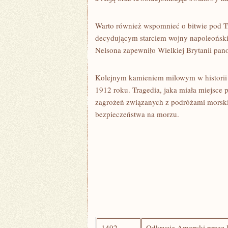
Warto również wspomnieć o bitwie pod Tr
decydującym starciem ‍wojny ⁣napoleoński
Nelsona zapewniło Wielkiej Brytanii pan
Kolejnym ⁤kamieniem ‌milowym w historii
1912 roku. Tragedia, jaka miała miejsce p
zagrożeń związanych​ z⁣ podróżami morsk
bezpieczeństwa na morzu.
1492
Odkrycie ⁤Ameryki przez