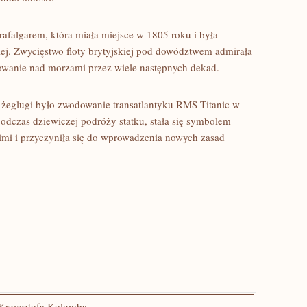
afalgarem, która miała miejsce w 1805 roku i była
ej. Zwycięstwo⁤ floty brytyjskiej pod dowództwem admirała
owanie nad morzami‌ przez wiele następnych dekad.
 żeglugi było zwodowanie transatlantyku RMS Titanic w
odczas dziewiczej ⁤podróży statku, stała się symbolem
imi i przyczyniła się ⁢do wprowadzenia nowych zasad
 Krzysztofa Kolumba