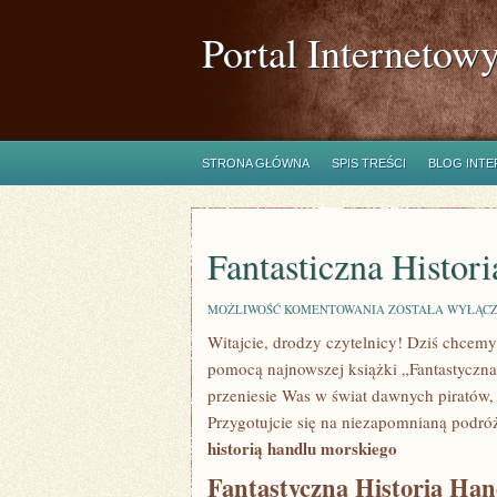
Portal Internetow
STRONA GŁÓWNA
SPIS TREŚCI
BLOG INT
Fantasticzna Histor
FANTASTICZNA
MOŻLIWOŚĆ KOMENTOWANIA
ZOSTAŁA WYŁĄC
HISTORIA
Witajcie, drodzy⁢ czytelnicy! ⁤Dziś​ chce
HANDLU
MORSKIEGO
pomocą najnowszej książki „Fantastyczna
przeniesie Was w świat dawnych piratów,
Przygotujcie się na niezapomnianą podróż
historią handlu‍ morskiego
Fantastyczna Historia Ha