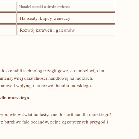
Handel ‌morski w średniowieczu
Hanseaty, kupcy weneccy
Rozwój karaweli i galeonów
 doskonalili⁢ technologie żeglugowe, co umożliwiło im
intensywnej działalności handlowej na ⁢morzach.
araweli ​wpłynęło ⁣na rozwój handlu morskiego.
ndlu morskiego
wyprawie w świat fantastycznej historii handlu morskiego!
ez burzliwe fale oceanów, pełne egzotycznych przygód i