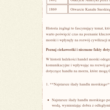
1869
Otwarcie Kanału Sueskie
Historia żeglugi to fascynujący temat, kt
warto poświęcić czas na poznanie klucz
morski i wpłynęły⁢ na rozwój cywilizacji 
Poznaj ciekawostki i nieznane fakty do
W historii⁤ ludzkości handel morski ‍odegr
komunikacyjne ⁣i ‍wpływając na rozwój go
dotyczące handlu na morzu, które​ mogą 
1. **Najstarsze ślady handlu morskiego*
Najstarsze ślady handlu morskiego poc
wodą, wymieniając dobra z odległymi