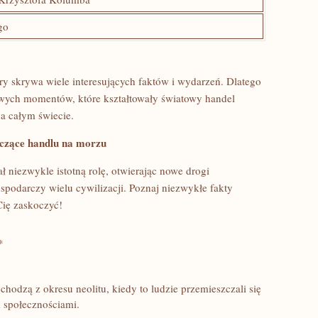
go
óry ‍skrywa wiele interesujących faktów i ‌wydarzeń. Dlatego
owych momentów, które kształtowały światowy handel
na całym świecie.
tyczące handlu na morzu
ał niezwykle istotną ⁢rolę, otwierając nowe drogi
spodarczy wielu cywilizacji. Poznaj niezwykłe fakty
Cię zaskoczyć!
*
hodzą z⁢ okresu neolitu, kiedy ⁤to ludzie przemieszczali się
 społecznościami.