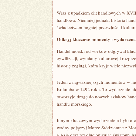
Wraz z upadkiem elit handlowych w XVIII 
handlowa. Niemniej jednak,‌ historia ha
świadectwem bogatej przeszłości i kultu
Odkryj⁢ kluczowe momenty i wydarzenia ‍
Handel morski‍ od wieków odgrywał kluczow
cywilizacji, wymiany kulturowej⁢ i rozprze
historię żeglugi, która kryje wiele nie
Jeden z ⁣najważniejszych⁢ momentów‌ w his
Kolumba w 1492 roku. ⁢To wydarzenie nie t
otworzyło ‌drogę do nowych szlaków han
handlu ⁢morskiego.
Innym kluczowym wydarzeniem było otwar
wodny połączył Morze Śródziemne z ⁣Mo
a Azją oraz rewolucjonizując⁤ światowy ‍h