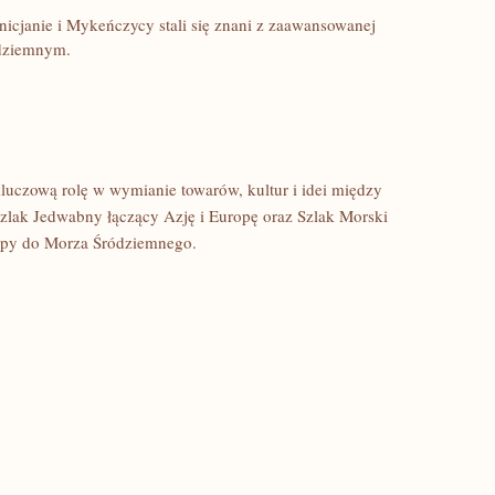
enicjanie i‌ Mykeńczycy ⁢stali się znani z zaawansowanej
ódziemnym.
uczową rolę w⁣ wymianie towarów, ‍kultur i idei między
Szlak Jedwabny łączący Azję i Europę oraz Szlak Morski
opy do Morza Śródziemnego.