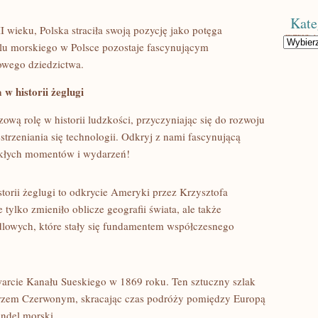
Kate
wieku, Polska ⁢straciła swoją pozycję jako potęga
Kategorie
ndlu morskiego w Polsce pozostaje fascynującym
rowego dziedzictwa.
w historii żeglugi
ą rolę w⁢ historii‍ ludzkości, przyczyniając się do ​rozwoju
strzeniania się technologii. Odkryj z​ nami fascynującą
zwykłych momentów i wydarzeń!
torii⁢ żeglugi to odkrycie Ameryki przez Krzysztofa
ylko zmieniło oblicze geografii świata,​ ale także
dlowych, które stały się fundamentem współczesnego
cie Kanału Sueskiego w 1869 ​roku. Ten sztuczny szlak
rzem Czerwonym, skracając czas podróży pomiędzy Europą
andel morski.