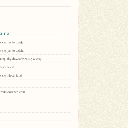
ama:
się, jak to działa
się, jak to działa
tutaj, aby dowiedzieć się więcej
ełen tekst
się więcej tutaj
theredmonranch.com