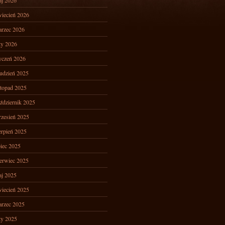
j 2026
iecień 2026
rzec 2026
ty 2026
yczeń 2026
udzień 2025
stopad 2025
ździernik 2025
zesień 2025
erpień 2025
piec 2025
erwiec 2025
j 2025
iecień 2025
rzec 2025
ty 2025