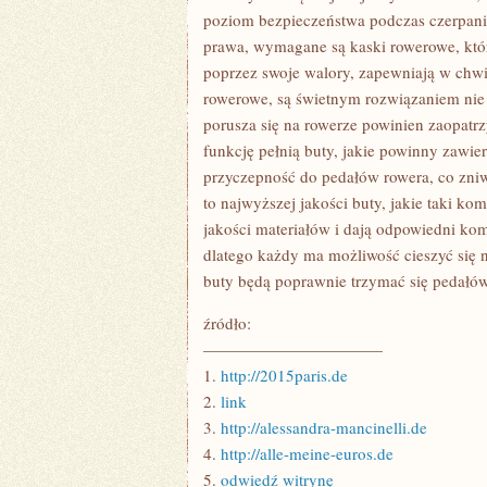
PODCZAS
poziom bezpieczeństwa podczas czerpania
JAZDY
ROWEREM
prawa, wymagane są kaski rowerowe, któ
poprzez swoje walory, zapewniają w chwi
rowerowe, są świetnym rozwiązaniem nie ty
porusza się na rowerze powinien zaopatrz
funkcję pełnią buty, jakie powinny zawie
przyczepność do pedałów rowera, co zniwe
to najwyższej jakości buty, jakie taki ko
jakości materiałów i dają odpowiedni kom
dlatego każdy ma możliwość cieszyć się
buty będą poprawnie trzymać się pedałów
źródło:
———————————
1.
http://2015paris.de
2.
link
3.
http://alessandra-mancinelli.de
4.
http://alle-meine-euros.de
5.
odwiedź witrynę