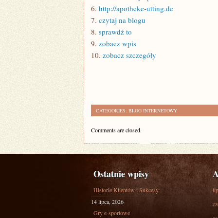
6.
http://apotheke-utting.de
7.
czytaj na blogu
8.
sprawdź to
9.
zobacz wpis
10.
zobacz szczegóły
CATEGORIES:
BLOG INTERNETOWY
Comments are closed.
Ostatnie wpisy
A
Historie Klientów i Sukcesy
li
14 lipca, 2026
cz
Gry e-sportowe