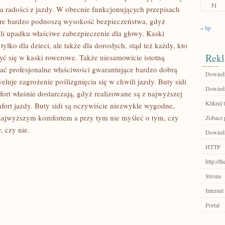
31
 radości z jazdy. W obecnie funkcjonujących przepisach
re bardzo podnoszą wysokość bezpieczeństwa, gdyż
« lip
li upadku właściwe zabezpieczenie dla głowy. Kaski
lko dla dzieci, ale także dla dorosłych, stąd też każdy, kto
Rekl
yć się w kaski rowerowe. Także niesamowicie istotną
rać profesjonalne właściwości gwarantujące bardzo dobrą
Dowiedz 
luje zagrożenie poślizgnięcia się w chwili jazdy. Buty sidi
Dowiedz 
mfort właśnie dostarczają, gdyż realizowane są z najwyższej
Kliknij 
fort jazdy. Buty sidi są oczywiście niezwykle wygodne,
 najwyższym komfortem a przy tym nie myśleć o tym, czy
Zobacz p
, czy nie.
Dowiedz 
HTTP
http://
Strona
Internet
Portal