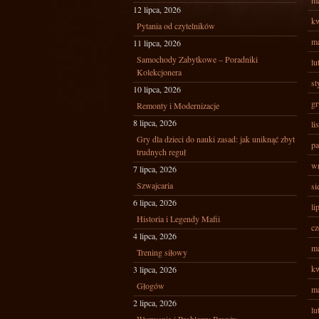
ma
12 lipca, 2026
kw
Pytania od czytelników
ma
11 lipca, 2026
Samochody Zabytkowe – Poradniki
lu
Kolekcjonera
st
10 lipca, 2026
gr
Remonty i Modernizacje
8 lipca, 2026
li
Gry dla dzieci do nauki zasad: jak uniknąć zbyt
pa
trudnych reguł
wr
7 lipca, 2026
Szwajcaria
si
6 lipca, 2026
li
Historia i Legendy Mafii
cz
4 lipca, 2026
ma
Trening siłowy
kw
3 lipca, 2026
Głogów
ma
2 lipca, 2026
lu