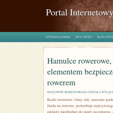
Portal Internetow
STRONA GŁÓWNA
SPIS TREŚCI
BLOG INT
Hamulce rowerowe, 
elementem bezpiecz
rowerem
HAMULCE
MOŻLIWOŚĆ KOMENTOWANIA
ZOSTAŁA WYŁĄC
ROWEROWE,
Kaski rowerowe i buty sidi, znacznie pod
SĄ
NAJWAŻNIEJSZYM
Jazda na rowerze, potrzebuje najwyższeg
ELEMENTEM
BEZPIECZEŃSTWA
odzieży niezbędnej do jazdy na rowerze,