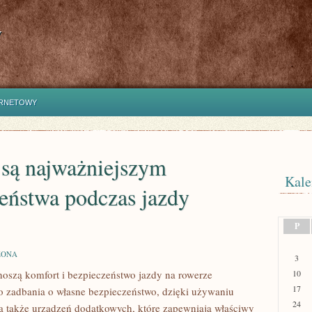
y
ERNETOWY
są najważniejszym
Kale
eństwa podczas jazdy
P
ZONA
3
noszą komfort i bezpieczeństwo jazdy na rowerze
10
17
o zadbania o własne bezpieczeństwo, dzięki używaniu
24
 a także urządzeń dodatkowych, które zapewniają właściwy