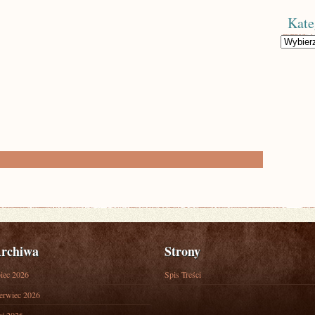
Kate
Kategorie
rchiwa
Strony
piec 2026
Spis Treści
erwiec 2026