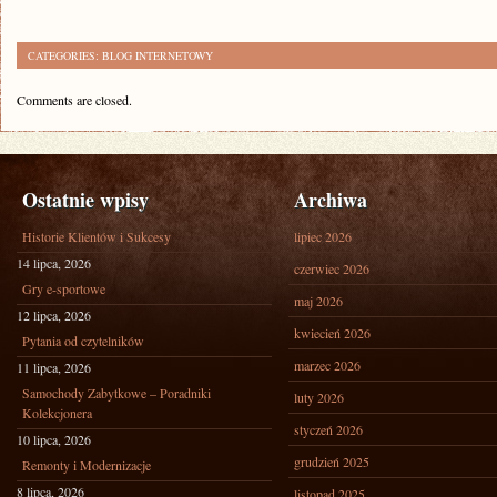
CATEGORIES:
BLOG INTERNETOWY
Comments are closed.
Ostatnie wpisy
Archiwa
Historie Klientów i Sukcesy
lipiec 2026
14 lipca, 2026
czerwiec 2026
Gry e-sportowe
maj 2026
12 lipca, 2026
kwiecień 2026
Pytania od czytelników
marzec 2026
11 lipca, 2026
Samochody Zabytkowe – Poradniki
luty 2026
Kolekcjonera
styczeń 2026
10 lipca, 2026
grudzień 2025
Remonty i Modernizacje
8 lipca, 2026
listopad 2025