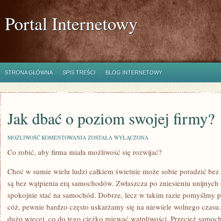
Portal Internetowy
STRONA GŁÓWNA
SPIS TREŚCI
BLOG INTERNETOWY
Jak dbać o poziom swojej firmy?
JAK
MOŻLIWOŚĆ KOMENTOWANIA
ZOSTAŁA WYŁĄCZONA
DBAĆ
Co robić, aby firma miała możliwość się rozwijać?
O
POZIOM
SWOJEJ
Choć w sumie wielu ludzi całkiem świetnie może sobie poradzić bez
FIRMY?
są bez wątpienia erą samochodów. Zwłaszcza po zniesieniu unijnych 
spokojnie stać na samochód. Dobrze, lecz w takim razie pomyślmy 
cóż, pewnie bardzo często uskarżamy się na niewiele wolnego czasu
dużo więcej, co do tego ciężko miewać wątpliwości. Przecież samoc