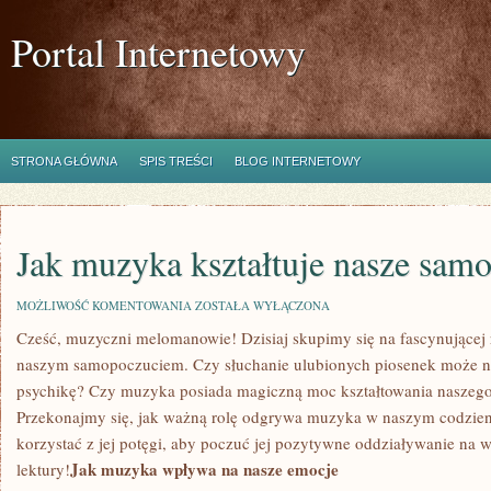
Portal Internetowy
STRONA GŁÓWNA
SPIS TREŚCI
BLOG INTERNETOWY
Jak muzyka kształtuje nasze sam
JAK
MOŻLIWOŚĆ KOMENTOWANIA
ZOSTAŁA WYŁĄCZONA
MUZYKA
Cześć, ⁤muzyczni melomanowie! Dzisiaj ⁢skupimy się na fascynującej 
KSZTAŁTUJE
NASZE
naszym‌ samopoczuciem. Czy słuchanie ulubionych piosenek⁣ może⁤ 
SAMOPOCZUCIE
psychikę?⁢ Czy muzyka posiada magiczną moc kształtowania naszego 
Przekonajmy się,‌ jak ‌ważną rolę ⁢odgrywa muzyka w naszym codzie
korzystać z jej ⁤potęgi, aby⁤ poczuć jej pozytywne​ oddziaływanie na 
Jak muzyka‌ wpływa na ⁣nasze emocje
lektury!