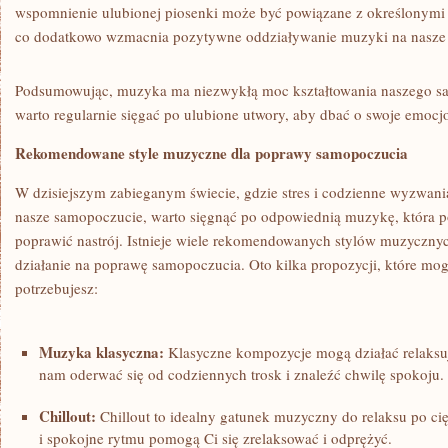
wspomnienie ulubionej ⁢piosenki może być ​powiązane z określonymi 
co dodatkowo ‌wzmacnia pozytywne oddziaływanie muzyki⁢ na nasze
Podsumowując, muzyka ⁢ma niezwykłą moc‌ kształtowania naszego ‌sa
warto regularnie sięgać po ulubione ⁤utwory, aby⁤ dbać o swoje emocjo
Rekomendowane style muzyczne dla ⁢poprawy samopoczucia
W ​dzisiejszym ‌zabieganym świecie, gdzie ⁣stres i⁢ codzienne wyzwa
‌nasze​ samopoczucie, warto sięgnąć ⁤po‍ odpowiednią muzykę, która​ p
poprawić nastrój. Istnieje wiele rekomendowanych stylów muzycznyc
działanie na poprawę samopoczucia. Oto kilka⁢ propozycji, które mog
potrzebujesz:
Muzyka klasyczna:
Klasyczne kompozycje mogą ‍działać relaksuj
nam⁢ oderwać się ‌od codziennych trosk i⁤ znaleźć chwilę spokoju.
Chillout:
Chillout⁤ to idealny ⁣gatunek muzyczny do relaksu po ci
i spokojne ‌rytmu pomogą Ci ‍się zrelaksować i ⁤odprężyć.