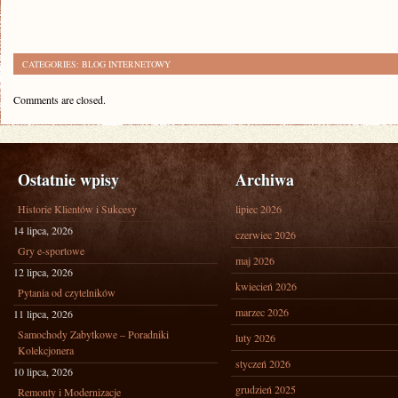
CATEGORIES:
BLOG INTERNETOWY
Comments are closed.
Ostatnie wpisy
Archiwa
Historie Klientów i Sukcesy
lipiec 2026
14 lipca, 2026
czerwiec 2026
Gry e-sportowe
maj 2026
12 lipca, 2026
kwiecień 2026
Pytania od czytelników
marzec 2026
11 lipca, 2026
Samochody Zabytkowe – Poradniki
luty 2026
Kolekcjonera
styczeń 2026
10 lipca, 2026
grudzień 2025
Remonty i Modernizacje