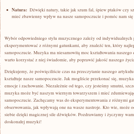
Natura:
⁤ Dźwięki natury,​ takie jak⁣ szum fal, ​śpiew ⁤ptaków czy
‍mieć ‍zbawienny wpływ na nasze samopoczucie⁢ i pomóc nam się 
Wybór⁣ odpowiedniego stylu‌ muzycznego zależy od ⁢indywidualnych pr
eksperymentować ⁤z ​różnymi⁢ gatunkami, aby znaleźć ten, który ⁢najle
samopoczucie. Muzyka ma niesamowitą moc kształtowania naszego e
warto korzystać z niej‍ świadomie, aby poprawić jakość naszego życi
Dziękujemy, ⁣że ⁢poświęciliście czas na przeczytanie naszego ​artykuł
kształtuje nasze samopoczucie.​ Jak mogliście​ przekonać się,​ muzyk
emocje i zachowanie. Niezależnie od tego, czy jesteśmy ‌smutni, szczęś
muzyka może być naszym wiernym⁤ towarzyszem i ‍mieć zdumiewają
samopoczucie. ‍Zachęcamy was do eksperymentowania‍ z różnymi​ g
obserwowania, jak wpływają one na wasze nastroje. Kto wie, może o
siebie⁣ dzięki magicznej sile ​dźwięków. Pozdrawiamy i⁢ życzymy wam
doskonałej muzyki!