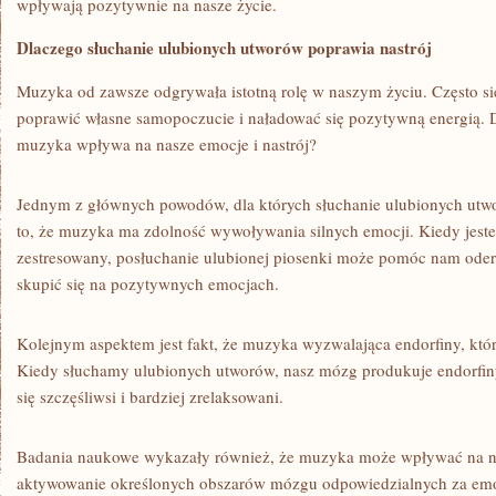
wpływają pozytywnie na nasze⁢ życie.
Dlaczego ​słuchanie ‍ulubionych ​utworów poprawia nastrój
Muzyka ⁢od ‍zawsze‌ odgrywała ​istotną rolę w naszym ‌życiu. Często 
poprawić własne samopoczucie i naładować się ⁣pozytywną⁣ energią. Dl
muzyka ⁤wpływa na nasze emocje ⁤i nastrój?
Jednym z głównych powodów, dla których ⁢słuchanie ulubionych utwor
to, że muzyka⁢ ma zdolność wywoływania silnych emocji. Kiedy jest
zestresowany, posłuchanie ulubionej piosenki może ⁤pomóc nam oder
skupić się ‍na ⁢pozytywnych‍ emocjach.
Kolejnym ‌aspektem jest fakt,⁣ że muzyka wyzwalająca​ endorfiny, kt
Kiedy⁣ słuchamy ‌ulubionych⁤ utworów, nasz mózg produkuje endorfiny
się szczęśliwsi i⁢ bardziej zrelaksowani.
Badania naukowe wykazały⁤ również, ​że muzyka może wpływać na⁤ n
aktywowanie określonych obszarów mózgu ⁢odpowiedzialnych za emocj