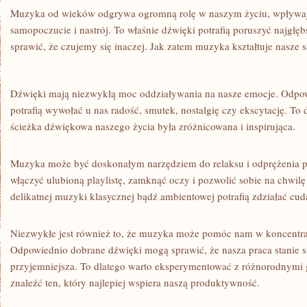
Muzyka od wieków odgrywa ogromną ⁢rolę w naszym życiu, wpływając
samopoczucie⁢ i nastrój. To właśnie dźwięki ⁢potrafią poruszyć najgłębs
sprawić, że czujemy⁢ się inaczej. Jak‍ zatem muzyka kształtuje nasze
Dźwięki mają ‍niezwykłą moc‍ oddziaływania na‌ nasze emocje. Odpo
potrafią wywołać u nas radość, smutek, nostalgię czy ekscytację. To d
ścieżka dźwiękowa naszego życia była⁤ zróżnicowana i inspirująca.
Muzyka może​ być ‍doskonałym narzędziem do relaksu i odprężenia‌ po
włączyć ulubioną playlistę, ‌zamknąć oczy i pozwolić sobie na​ chwilę
delikatnej muzyki klasycznej ‍bądź ambientowej ‌potrafią⁣ zdziałać ‌c
Niezwykłe⁤ jest‌ również to, że muzyka może pomóc ⁤nam w ​koncentrac
Odpowiednio dobrane ⁣dźwięki mogą sprawić, że nasza ⁢praca⁤ stanie ⁢s
przyjemniejsza. To dlatego warto eksperymentować‌ z ⁤różnorodnym
znaleźć ten,⁢ który ​najlepiej​ wspiera naszą produktywność.